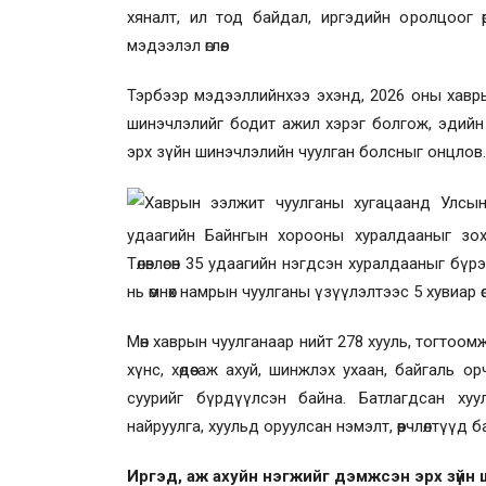
хяналт, ил тод байдал, иргэдийн оролцоог ө
мэдээлэл өглөө.
Тэрбээр мэдээллийнхээ эхэнд, 2026 оны хавры
шинэчлэлийг бодит ажил хэрэг болгож, эдийн
эрх зүйн шинэчлэлийн чуулган болсныг онцлов.
Хаврын ээлжит чуулганы хугацаанд Улсын
удаагийн Байнгын хорооны хуралдаан
ыг
зох
Төлөвлөсөн 35 удаагийн нэгдсэн хуралдааныг бү
нь өмнөх намрын чуулганы үзүүлэлтээс 5 хувиар 
Мөн хаврын чуулганаар нийт 278 хууль, тогтоом
хүнс, хөдөө аж ахуй, шинжлэх ухаан, байгаль
суурийг бүрдүүлсэн байна. Батлагдсан ху
найруулга, хуульд оруулсан нэмэлт, өөрчлөлтүүд
Иргэд, аж ахуйн нэгжийг дэмжсэн эрх зүйн ш