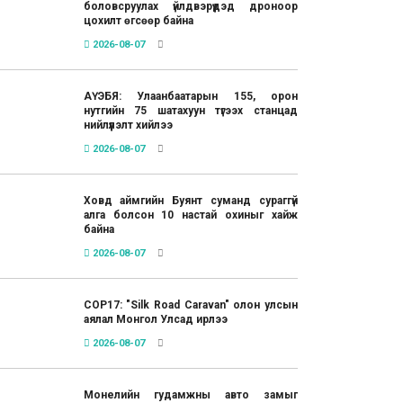
боловсруулах үйлдвэрүүдэд дроноор
цохилт өгсөөр байна
2026-08-07
АҮЭБЯ: Улаанбаатарын 155, орон
нутгийн 75 шатахуун түгээх станцад
нийлүүлэлт хийлээ
2026-08-07
Ховд аймгийн Буянт суманд сураггүй
алга болсон 10 настай охиныг хайж
байна
2026-08-07
COP17: "Silk Road Caravan" олон улсын
аялал Монгол Улсад ирлээ
2026-08-07
Монелийн гудамжны авто замыг