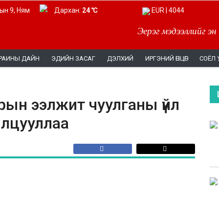
ын 9, Ням
Дархан:
24 ℃
EUR | 4044
Эерэг мэдээллийг эн
РАИНЫ ДАЙН
ЭДИЙН ЗАСАГ
ДЭЛХИЙ
ИРГЭНИЙ ӨНЦӨГ
СОЁЛ 
рын ээлжит чуулганы үйл
нилцууллаа