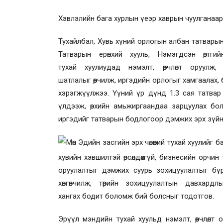
Хэвлэлийн бага хурлын үеэр хаврын чуулганаар
Тухайлбал, Хувь хүний орлогын албан татварын
Татварын ерөнхий хууль, Нэмэгдсэн өртг
тухай
хуулиудад нэмэлт, өөрчлөлт оруулж
шатлалыг
өөрчил
ж, иргэдийн орлогыг хамгаалах,
хэрэгжүүлжээ.
Үүний
үр дүнд 1.3 сая татвар төлө
үлдээж, өрхийн амьжиргаандаа зарцуулах бол
иргэдийг татварын бодлогоор дэмжих эрх зүй
Мөн Эдийн засгийн эрх чөлөөний тухай хуулийг б
хувийн хэвшилтэй өрсөлдөхгүй, бизнесийн орч
ин
т
оруулалтыг дэмжих суурь зохицуулалтыг бүрд
хөнгөвчилж, төрийн зохицуулалтын давхардл
хангах
бодит боломж бий болсныг тодотгов
.
Эрүүл мэндийн тухай хуульд нэмэлт, өөрчлөлт