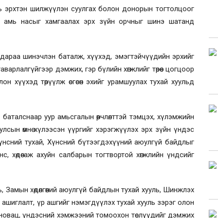
ь эрхтэн шилжүүлэн суулгах болон донорын тогтолцоог
, амь насыг хамгаалах эрх зүйн орчныг шинэ шатанд
 дараа шинэчлэн баталж, хүүхэд, эмэгтэйчүүдийн эрхийг
аварлалгүйгээр дэмжих, гэр бүлийн хөгжлийг төрөөс цогцоор
Олон хүүхэд төрүүлж өсгөсөн эхийг урамшуулах тухай хуульд
г баталснаар уур амьсгалын өөрчлөлттэй тэмцэх, хүлэмжийн
улсын өмнө хүлээсэн үүргийг хэрэгжүүлэх эрх зүйн үндэс
, Хүнсний тухай, Хүнсний бүтээгдэхүүний аюулгүй байдлыг
үнс, хөдөө аж ахуйн салбарын тогтвортой хөгжлийн
үндсийг
, Замын хөдөлгөөний аюулгүй байдлын тухай хууль, Шинжлэх
н ашиглалт, үр ашгийг нэмэгдүүлэх тухай хууль зэрэг олон
инновац, үндэсний хэмжээний томоохон төслүүдийг дэмжих