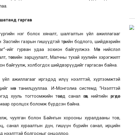
лаа.
шатанд гаргав
үргийн нэг болох хяналт, шалгалтын үйл ажиллагааг
 Засгийн газрын гишүүдтэй төрийн бодлого, шийдвэрийн
г”-ийг гурван удаа зохион байгуулжээ. Мөн нийслэл
алт, төсвийн зарцуулалт, Малчны тухай хуулийн хэрэгжилт
ион байгуулж, холбогдох шийдвэрүүдийг гаргасан байна.
 үйл ажиллагааг иргэдэд илүү нээлттэй, хүртээмжтэй
ийг мөн танилцууллаа. И-Монголиа системд “Нээлттэй
д хууль тогтоомжийн төсөлд санал өгөх, нийтийн өргөдөл
имаар оролцох боломж бүрдсэн байна.
илж, чуулган болон Байнгын хорооны хуралдааны тов,
ц, санал хураалтын дүн, гишүүн бүрийн санал, ирцийн
эд нээлттэй болгосныг онцоллоо.