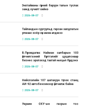
Энхтайваны гүүрний баруун талын туслах
замд хучилт хийнэ
2026-08-07
Тайландын сургуульд гарсан халдлагын
улмаас хоёр хүн амиа алджээ
2026-08-07
Б.Пүрэвдагва: Найман салбарын 103
үйлчилгээний бүртгэлийг цуцалснаар
бизнес эрхлэхэд таатай нөхцөл бүрдэнэ
2026-08-07
Нийслэлийн 107 шатахуун түгээх станц
АИ-92 автобензинээр үйлчилж байна
2026-08-07
Украин ОХУ-ын газрын тос