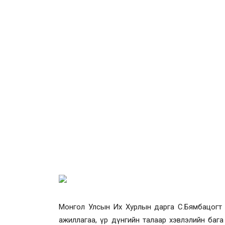
Монгол Улсын Их Хурлын дарга С.Бямбацогт өнөө
ажиллагаа, үр дүнгийн талаар хэвлэлийн бага