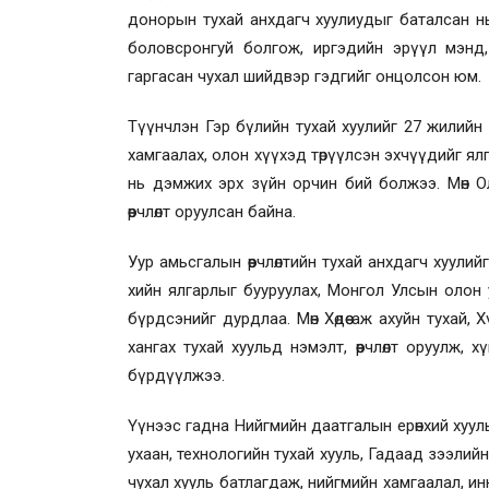
донорын тухай анхдагч хуулиудыг баталсан н
боловсронгуй болгож, иргэдийн эрүүл мэнд
гаргасан чухал
шийдвэр
гэдгийг онцол
сон юм
.
Түүнчлэн Гэр бүлийн тухай хуулийг 27 жилийн
хамгаалах, олон хүүхэд төрүүлсэн эхчүүдийг ялг
нь дэмжих эрх зүйн орч
и
н
бий болжээ
. Мөн 
өөрчлөлт оруулсан байна.
Уур амьсгалын өөрчлөлтийн тухай анхдагч хуулий
хийн ялгарлыг бууруулах, Монгол Улсын олон 
бүрдсэнийг дурдлаа. Мөн Хөдөө аж ахуйн тухай
хангах тухай хуульд нэмэлт, өөрчлөлт оруулж, х
бүрдүүлжээ
.
Үүнээс гадна Нийгмийн даатгалын ерөнхий хууль
ухаан, технологийн тухай хууль, Гадаад зээлий
чухал хууль батлагдаж, нийгмийн хамгаалал, 