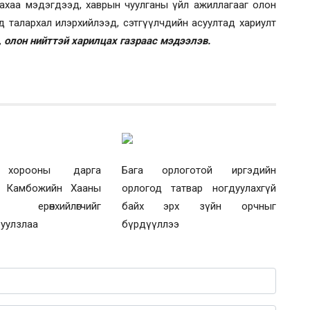
лахаа
мэдэгдээд,
хаврын чуулганы үйл ажиллагааг олон
 талархал илэрхийлээд, сэтгүүлчдийн асуултад хариулт
олон нийттэй харилцах газраас мэдээлэв.
 хорооны дарга
Бага орлоготой иргэдийн
й Камбожийн Хааны
орлогод татвар ногдуулахгүй
н ерөнхийлөгчийг
байх эрх зүйн орчныг
 уулзлаа
бүрдүүллээ