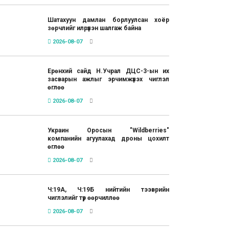
Шатахуун дамлан борлуулсан хоёр
зөрчлийг илрүүлэн шалгаж байна
2026-08-07
Ерөнхий сайд Н.Учрал ДЦС-3-ын их
засварын ажлыг эрчимжүүлэх чиглэл
өглөө
2026-08-07
Украин Оросын "Wildberries"
компанийн агуулахад дроны цохилт
өглөө
2026-08-07
Ч:19А, Ч:19Б нийтийн тээврийн
чиглэлийг түр өөрчиллөө
2026-08-07