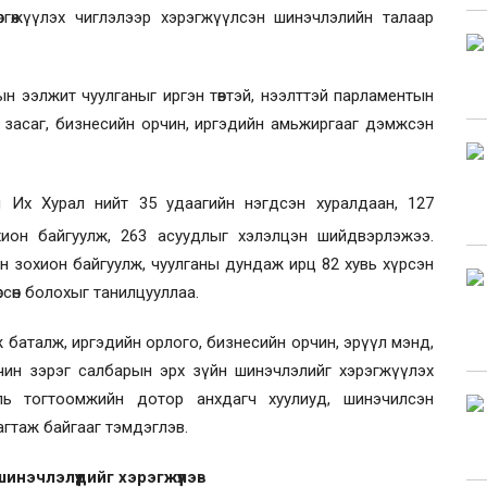
ргөжүүлэх чиглэлээр хэрэгжүүлсэн шинэчлэлийн талаар
н ээлжит чуулганыг иргэн төвтэй, нээлттэй парламентын
 засаг, бизнесийн орчин, иргэдийн амьжиргааг дэмжсэн
 Их Хурал нийт 35 удаагийн нэгдсэн хуралдаан, 127
ион байгуулж, 263 асуудлыг хэлэлцэн шийдвэрлэжээ.
рэн зохион байгуулж, чуулганы дундаж ирц 82 хувь хүрсэн
өссөн болохыг танилцууллаа.
ж баталж, иргэдийн орлого, бизнесийн орчин, эрүүл мэнд,
 орчин зэрэг салбарын эрх зүйн шинэчлэлийг хэрэгжүүлэх
уль тогтоомжийн дотор анхдагч хуулиуд, шинэчилсэн
 багтаж байгааг тэмдэглэв.
инэчлэлүүдийг хэрэгжүүлэв