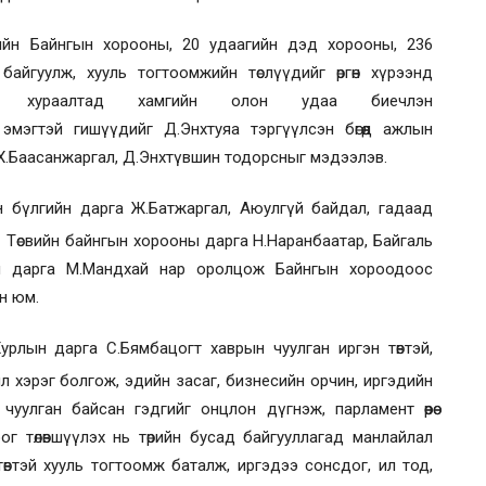
ийн Байнгын хорооны, 20 удаагийн дэд хорооны, 236
айгуулж, хууль тогтоомжийн төслүүдийг өргөн хүрээнд
 хураалтад хамгийн олон удаа биечлэн
 эмэгтэй гишүү
дийг
Д.Энхтуяа
тэргүүлсэн бөгөөд
ажлын
 Х.Баасанжаргал, Д.Энхтүвшин
тодорсныг
мэдээл
эв
.
 бүлгийн дарга Ж.Батжаргал, А
юулгүй байдал, гадаад
, Т
өсвийн байнгын хороо
ны дарга Н.Наранбаатар, Б
айгаль
ны дарга
М.Мандхай нар оролцож
Байнгын хороодоос
н юм
.
урлын дарга С.Бямбацогт хаврын чуулган иргэн төвтэй,
 хэрэг болгож, эдийн засаг, бизнесийн орчин, иргэдийн
улган байсан гэдгийг онцлон дүгнэж, парламент өөрөө
лцоог төлөвшүүлэх нь төрийн бусад байгууллагад манлайлал
өвтэй хууль тогтоомж баталж, иргэдээ сонсдог, ил тод,