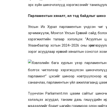
эрх зүйн шинэчлэлүүд хэрэгжсэнийг танилцуул
Парламентын хяналт, ил тод байдлыг шинэ 
Улсын Их Хурал парламентын үндсэн чиг ү
эрчимжүүлж, Монгол Улсын Ерөнхий сайд болон
хэрэгжилтийн талаар
хэлэлцэх
“Асуулгын ца
Улаанбаатар хотын 2024–2026 оны хөрөнгө оруул
зэрэг асуудлаар ерөнхий хяналтын сонсгол зох
Хэвлэлийн бага хурлын үеэр парламентын
болгох чиглэлээр хэрэгжүүлсэн шинэчлэлүүд
парламент” цэсийг шинээр нэвтрүүлснээр иргэ
санаачлах, парламентын үйл ажиллагаанд цах
Түүнчлэн Parliament.mn цахим сайтыг шинэч
хэлэлцэх асуудал, танхим дахь гишүүдийн ир
мэдээллийг бодит цагийн горимоор олон нийт