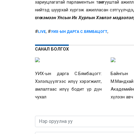
хариуцлагатай парламентын төлөө тууштай ажил
нийтэд шуурхай хүргэж ажилласан сэтгүүлчдэд
өглөө
хэмээн Улсын Их Хурлын Хэвлэл мэдээлэл, 
#
, #
,
LIVE
УИХ-ЫН ДАРГА С.БЯМБАЦОГТ
САНАЛ БОЛГОХ
УИХ-ын дарга С.Бямбацогт:
Байнгын
Хэлэлцүүлгээс илүү хэрэгжилт,
М.Мандха
амлалтаас илүү бодит үр дүн
Академий
чухал
хүлээн авч