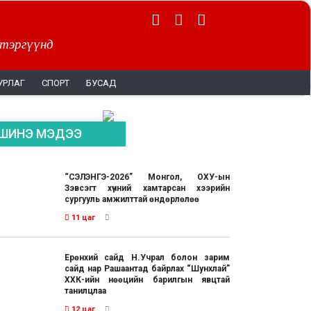
 тэргүүнд
УРЛАГ
СПОРТ
БУСАД
ШИНЭ МЭДЭЭ
“СЭЛЭНГЭ-2026” Монгол, ОХУ-ын
Зэвсэгт хүчний хамтарсан хээрийн
сургууль амжилттай өндөрлөлөө
11 цаг
Ерөнхий сайд Н.Учрал болон зарим
сайд нар Рашаантад байрлах “Шунхлай”
ХХК-ийн нөөцийн барилгын явцтай
танилцлаа
12 цаг