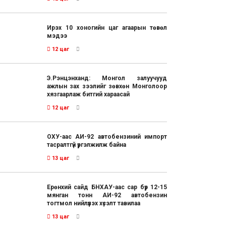
Ирэх 10 хоногийн цаг агаарын төвөл
мэдээ
12 цаг
Э.Рэнцэнханд: Монгол залуучууд
ажлын зах зээлийг зөвхөн Монголоор
хязгаарлаж битгий хараасай
12 цаг
ОХУ-аас АИ-92 автобензиний импорт
тасралтгүй үргэлжилж байна
13 цаг
Ерөнхий сайд БНХАУ-аас сар бүр 12-15
мянган тонн АИ-92 автобензин
тогтмол нийлүүлэх хүсэлт тавилаа
13 цаг