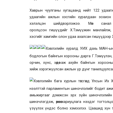
Хаврын чуулганы хугацаанд нийт 122 удааг
удаагийн ажлын хэсгийн хуралдаан зохион б
хэлэлцэн
шийдвэрлэ
жээ. Мөн санал
оролцсон
гишүүдийг
Х.Тэмүүжин
манлайлж
,
хэсгийг хамгийн олон удаа ахалсан гишүүдээр
Х
эвлэлийн хуралд УИХ дахь МАН-ын
бодлогын байнгын хорооны дарга
Г.Тэмүүлэн
орчин, хүнс, хөдөө аж ахуйн байнгын хороо
хийж
хэрэгжүүлсан ажл
ын
үр дүнг танилцуул
са
Хэвлэлийн бага хурлын төгсгөлд Улсын Их Х
нээлттэй парламентын шинэчлэлийг бодит ажил
амьжиргааг дэмжсэн эрх зүйн шинэчлэлийн чу
шинэчлэгдэж, өөрөөсөө хариуцлага нэхдэг тогто
үзүүлэх үндэс бол
но хэмээлээ. Ц
аашид хүн т