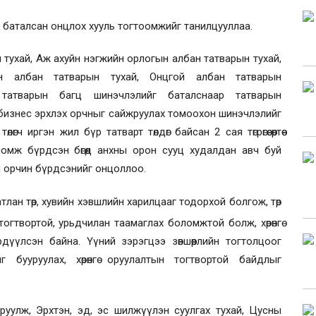
 баталсан онцлох хууль тогтоомжийг танилцууллаа.
 тухай, Аж ахуйн нэгжийн орлогын албан татварын тухай,
ийн албан татварын тухай, Онцгой албан татварын
,
татварын багц шинэчлэлий
г
баталснаар татварын
 бизнес эрхлэх орчныг сайжруулах томоохон шинэчлэлийг
гч иргэн жил бүр татварт төлдөг байсан 2 сая төгрөгөө өөртөө
омж бүрдсэн бөгөөд анхны орон сууц худалдан авч буй
н орчин бүрдсэнийг онцоллоо.
ат
лан
төр, хувийн хэвшлийн харилцааг тодорхой болгож, төр
огтвортой, урьдчилан таамаглах боломжтой бол
ж
, хөрөнгө
үүлсэн байна. Үүний зэрэгцээ зөвшөөрлийн тогтолцоог
ыг бууруулах, хөрөнгө оруулалтын тогтвортой байдлыг
 оруулж, Эрхтэн, эд, эс шилжүүлэн суулгах тухай, Цусны