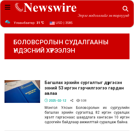
Эерэг мэдээллийг эн тэргүүнд
Улаанбаатар:
31 ℃
USD | 3585
БОЛОВСРОЛЫН СУДАЛГААНЫ
ҮНДЭСНИЙ ХҮРЭЭЛЭН
Багшлах эрхийн сургалтыг дүүргэсэн
эхний 53 иргэн гэрчилгээгээ гардан
авлаа
2025-02-12
508
Монгол Улсын Боловсролын их сургуулийн
багшлах эрхийн сургалтад 82 иргэн суралцах
хүсэлт гаргаснаас шаардлага хангасан 10 иргэн
одоогийн байдлаар амжилттай суралцаж байна.