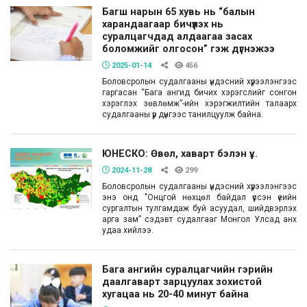
Багш нарын 65 хувь нь “балын
харандаагаар бичүүлэх нь
суралцагчдад алдаагаа засах
боломжийг олгосон” гэж дүгнэжээ
2025-01-14
456
Боловсролын судалгааны үндэсний хүрээлэнгээс
гаргасан “Бага ангид бичих хэрэгслийг сонгон
хэрэглэх зөвлөмж”-ийн хэрэгжилтийн талаарх
судалгааны үр дүнгээс танилцуулж байна.
ЮНЕСКО: Өвөл, хаварт бэлэн үү...
2024-11-28
299
Боловсролын судалгааны үндэсний хүрээлэнгээс
энэ онд "Онцгой нөхцөл байдал үүссэн үеийн
сургалтын тулгамдаж буй асуудал, шийдвэрлэх
арга зам” сэдэвт судалгааг Монгол Улсад анх
удаа хийлээ.
Бага ангийн суралцагчийн гэрийн
даалгаварт зарцуулах зохистой
хугацаа нь 20-40 минут байна