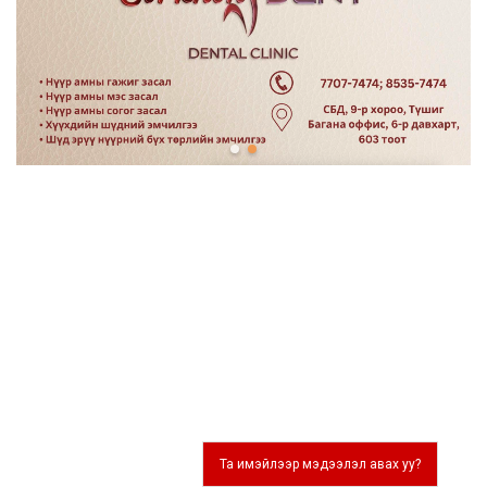
Та имэйлээр мэдээлэл авах уу?