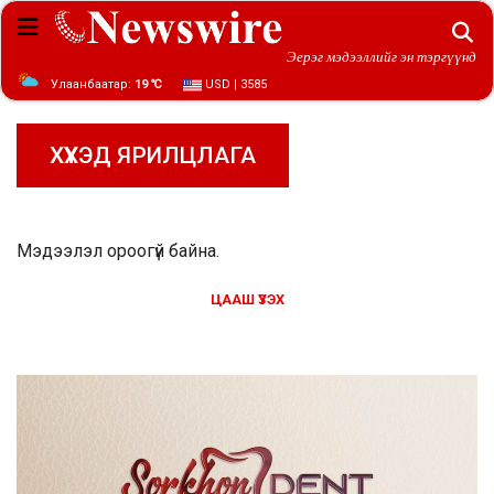
Эерэг мэдээллийг эн тэргүүнд
Улаанбаатар:
19 ℃
USD | 3585
ХҮҮХЭД ЯРИЛЦЛАГА
Мэдээлэл ороогүй байна.
ЦААШ ҮЗЭХ