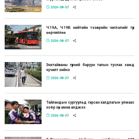
2026-08-07
Ч:19А, Ч:19Б нийтийн тээврийн чиглэлийг түр
өөрчиллөө
2026-08-07
Энхтайваны гүүрний баруун талын туслах замд
хучилт хийнэ
2026-08-07
Тайландын сургуульд гарсан халдлагын улмаас
хоёр хүн амиа алджээ
2026-08-07