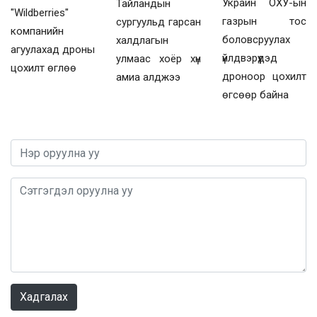
Украин ОХУ-ын
Тайландын
"Wildberries"
газрын тос
сургуульд гарсан
компанийн
боловсруулах
халдлагын
агуулахад дроны
үйлдвэрүүдэд
улмаас хоёр хүн
цохилт өглөө
дроноор цохилт
амиа алджээ
өгсөөр байна
0 / 1000
Хадгалах