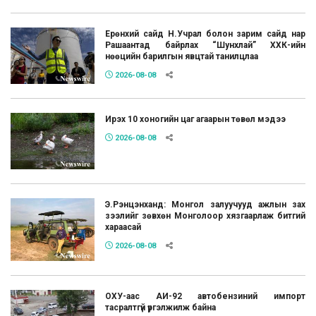
Ерөнхий сайд Н.Учрал болон зарим сайд нар
Рашаантад байрлах “Шунхлай” ХХК-ийн
нөөцийн барилгын явцтай танилцлаа
2026-08-08
Ирэх 10 хоногийн цаг агаарын төвөл мэдээ
2026-08-08
Э.Рэнцэнханд: Монгол залуучууд ажлын зах
зээлийг зөвхөн Монголоор хязгаарлаж битгий
хараасай
2026-08-08
ОХУ-аас АИ-92 автобензиний импорт
тасралтгүй үргэлжилж байна