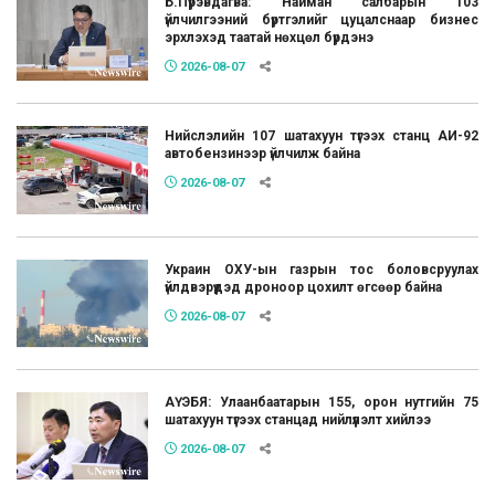
Б.Пүрэвдагва: Найман салбарын 103
үйлчилгээний бүртгэлийг цуцалснаар бизнес
эрхлэхэд таатай нөхцөл бүрдэнэ
2026-08-07
Нийслэлийн 107 шатахуун түгээх станц АИ-92
автобензинээр үйлчилж байна
2026-08-07
Украин ОХУ-ын газрын тос боловсруулах
үйлдвэрүүдэд дроноор цохилт өгсөөр байна
2026-08-07
АҮЭБЯ: Улаанбаатарын 155, орон нутгийн 75
шатахуун түгээх станцад нийлүүлэлт хийлээ
2026-08-07