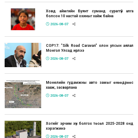
Ховд аймгийн Буянт суманд сураггүй алга
болсон 10 настай охиныг хайж байна
2026-08-07
COP17: "Silk Road Caravan" олон улсын аялал
Монгол Улсад ирлээ
2026-08-07
Монелийн гудамжны авто замыг өнөөдрөөс
хааж, засварлана
2026-08-07
Хогийг эрчим хүч болгох төсөл 2025-2028 онд
хэрэгжинэ
2026-08-07