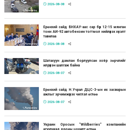
2026-08-08
Ерөнхий сайд БНХАУ-аас сар бүр 12-15 мянган
тонн АИ-92 автобензин тогтмол нийлүүлэх хүсэлт
тавилаа
2026-08-08
Шатахуун дамлан борлуулсан хоёр зөрчлийг
илрүүлэн шалгаж байна
2026-08-07
Ерөнхий сайд Н.Учрал ДЦС-3-ын их засварын
ажлыг эрчимжүүлэх чиглэл өглөө
2026-08-07
Украин Оросын "Wildberries" компанийн
агуулахад дроны цохилт өглөө