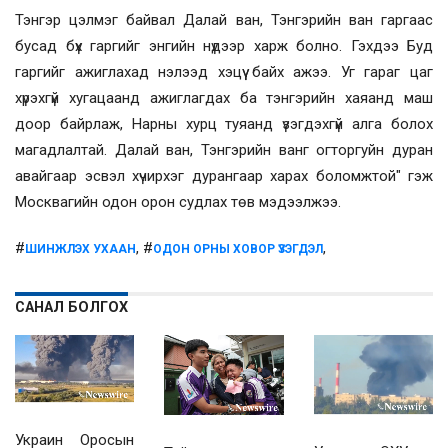
Тэнгэр цэлмэг байвал Далай ван, Тэнгэрийн ван гаргаас
бусад бүх гаргийг энгийн нүдээр харж болно. Гэхдээ Буд
гаргийг ажиглахад нэлээд хэцүү байх ажээ. Уг гараг цаг
хүрэхгүй хугацаанд ажиглагдах ба тэнгэрийн хаяанд маш
доор байрлаж, Нарны хурц туяанд үзэгдэхгүй алга болох
магадлалтай. Далай ван, Тэнгэрийн ванг огторгуйн дуран
авайгаар эсвэл хүчирхэг дурангаар харах боломжтой" гэж
Москвагийн одон орон судлах төв мэдээлжээ.
#
, #
,
ШИНЖЛЭХ УХААН
ОДОН ОРНЫ ХОВОР ҮЗЭГДЭЛ
САНАЛ БОЛГОХ
Украин Оросын