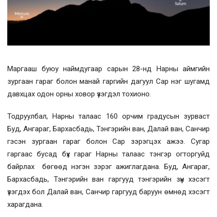
Маргааш буюу наймдугаар сарын 28-нд Нарны аймгийн
зургаан гараг болон манай гаргийн дагуул Сар нэг шугамд
давхцах одон орны ховор үзэгдэл тохионо.
Тодруулбал, Нарны талаас 160 орчим градусын зурваст
Буд, Ангараг, Бархасбадь, Тэнгэрийн ван, Далай ван, Санчир
гэсэн зургаан гараг болон Сар зэрэгцэх ажээ. Сугар
гаргаас бусад бүх гараг Нарны талаас тэнгэр огторгуйд
байрлах бөгөөд нэгэн зэрэг ажиглагдана. Буд, Ангараг,
Бархасбадь, Тэнгэрийн ван гаргууд тэнгэрийн зүүн хэсэгт
үзэгдэх бол Далай ван, Санчир гаргууд баруун өмнөд хэсэгт
харагдана.