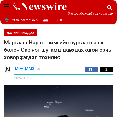
Эерэг мэдээллийг эн тэргүүнд
Улаанбаатар:
25 ℃
USD | 3585
ДЭЛХИЙН МЭДЭЭ
Маргааш Нарны аймгийн зургаан гараг
болон Сар нэг шугамд давхцах одон орны
ховор үзэгдэл тохионо
МОНЦАМЭ
2024-08-27