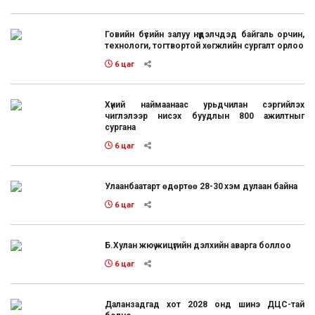
Говийн бүсийн залуу нүүдэлчдэд байгаль орчин,
технологи, тогтвортой хөгжлийн сургалт орлоо
6 цаг
Хүний наймаанаас урьдчилан сэргийлэх
чиглэлээр нисэх буудлын 800 ажилтныг
сургана
6 цаг
Улаанбаатарт өдөртөө 28-30 хэм дулаан байна
6 цаг
Б.Хулан жюү жицүгийн дэлхийн аварга боллоо
6 цаг
Даланзадгад хот 2028 онд шинэ ДЦС-тай