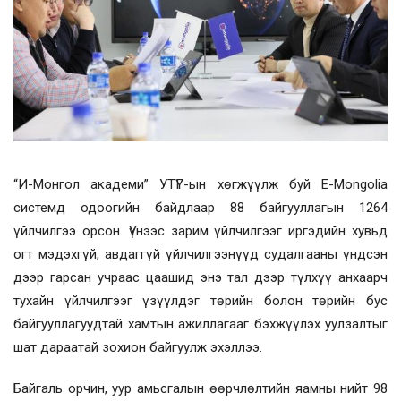
“И-Монгол академи” УТҮГ-ын хөгжүүлж буй E-Mongolia
системд одоогийн байдлаар 88 байгууллагын 1264
үйлчилгээ орсон. Үүнээс зарим үйлчилгээг иргэдийн хувьд
огт мэдэхгүй, авдаггүй үйлчилгээнүүд судалгааны үндсэн
дээр гарсан учраас цаашид энэ тал дээр түлхүү анхаарч
тухайн үйлчилгээг үзүүлдэг төрийн болон төрийн бус
байгууллагуудтай хамтын ажиллагааг бэхжүүлэх уулзалтыг
шат дараатай зохион байгуулж эхэллээ.
Байгаль орчин, уур амьсгалын өөрчлөлтийн яамны нийт 98