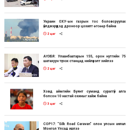
Украин ОХУ-ын газрын тос боловсруулах
үйлдвэрүүдэд дроноор цохилт өгсөөр байна
2 цаг
АҮЭБЯ: Улаанбаатарын 155, орон нутгийн 75
шатахуун түгээх станцад нийлүүлэлт хийлээ
2 цаг
Ховд аймгийн Буянт суманд сураггүй алга
болсон 10 настай охиныг хайж байна
3 цаг
COP17: "Silk Road Caravan" олон улсын аялал
Монгол Улсад ирлээ