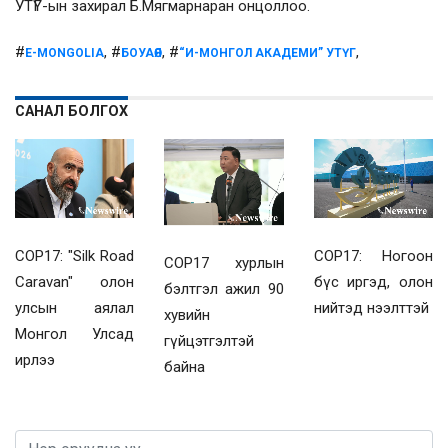
УТҮГ-ын захирал Б.Мягмарнаран онцоллоо.
#
, #
, #
,
E-MONGOLIA
БОУАӨЯ
“И-МОНГОЛ АКАДЕМИ” УТҮГ
САНАЛ БОЛГОХ
COP17: "Silk Road
COP17: Ногоон
COP17 хурлын
Caravan" олон
бүс иргэд, олон
бэлтгэл ажил 90
улсын аялал
нийтэд нээлттэй
хувийн
Монгол Улсад
гүйцэтгэлтэй
ирлээ
байна