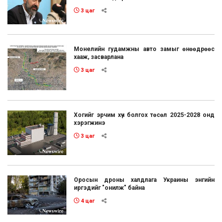
3 цаг
Монелийн гудамжны авто замыг өнөөдрөөс
хааж, засварлана
3 цаг
Хогийг эрчим хүч болгох төсөл 2025-2028 онд
хэрэгжинэ
3 цаг
Оросын дроны халдлага Украины энгийн
иргэдийг "онилж" байна
4 цаг