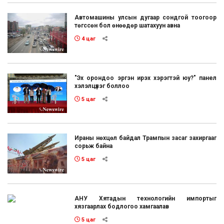
Автомашины улсын дугаар сондгой тоогоор
төгссөн бол өнөөдөр шатахуун авна
4 цаг
"Эх орондоо эргэн ирэх хэрэгтэй юу?" панел
хэлэлцүүлэг боллоо
5 цаг
Ираны нөхцөл байдал Трампын засаг захиргааг
сорьж байна
5 цаг
АНУ Хятадын технологийн импортыг
хязгаарлах бодлогоо хамгаалав
5 цаг