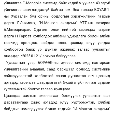
үйлчилгээ E-Mongolia системд байх хэдий ч үүнээс 40 гаруй
үйлчилгээ ашиглагдахгүй байгаа юм. Энэ талаар БОУАӨЯ-
ны Хүрээлэн буй орчны бодлогын хэрэгжилтийн газрын
дарга Г.Энхмөнх, “И-Монгол академи” УТҮГ-ын захирал
Б.Мягмарнаран, Сургалт олон нийттэй харилцах газрын
дарга Н.Төрбат холбогдох албаны удирдлага болон албан
хаагчид оролцож, шийдэл олох, цаашид илүү уялдаа
холбоотой байж үр дүнтэй ажиллах талаар уулзалтыг
өнөөдөр /2025.01.21/ зохион байгууллаа.
Уулзалтын үеэр БОУАӨЯ-ны зүгээс системд нэвтэрсэн
үйлчилгээний ачаалал, саад бэрхшээл болоод системийн
сайжруулалттай холбоотой санал дүгнэлтээ өгч цаашид
иргэдэд хэрэгцээ шаардлагатай бүхий л үйлчилгээг судлан
хүртээмжтэй болгох талаар ярилцлаа.
Цаашдаа хамтын ажиллагааг бэхжүүлэх уулзалтыг шат
дараатайгаар хийж иргэдэд илүү хүртээмжтэй, хялбар
байдлыг нэмэгдүүлэх болно гэдгийг “И-Монгол академи”