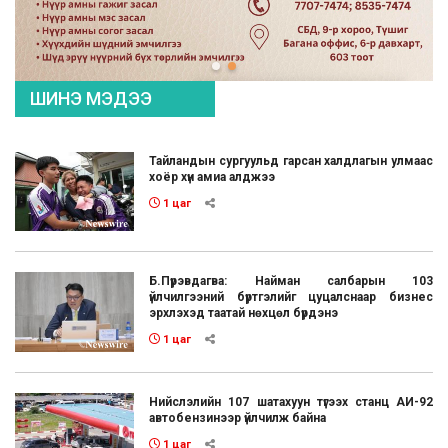
ШИНЭ МЭДЭЭ
Тайландын сургуульд гарсан халдлагын улмаас
хоёр хүн амиа алджээ
1 цаг
Б.Пүрэвдагва: Найман салбарын 103
үйлчилгээний бүртгэлийг цуцалснаар бизнес
эрхлэхэд таатай нөхцөл бүрдэнэ
1 цаг
Нийслэлийн 107 шатахуун түгээх станц АИ-92
автобензинээр үйлчилж байна
1 цаг