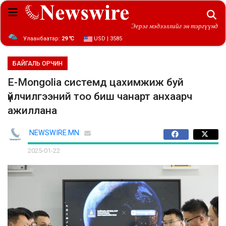
Эерэг мэдээллийг эн тэргүүнд
Улаанбаатар:
29 ℃
USD | 3585
БАЙГАЛЬ ОРЧИН
E-Mongolia системд цахимжиж буй
үйлчилгээний тоо биш чанарт анхаарч
ажиллана
NEWSWIRE.MN
2025-01-22