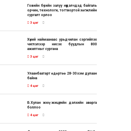
Говийн бүсийн залуу нүүдэлчдэд байгаль
орчин, технологи, тогтвортой хөгжлийн
сургалт орлоо
3 цаг
Хүний наймаанаас урьдчилан сэргийлэх
чиглэлээр нисэх буудлын 800
ажилтныг сургана
3 цаг
Улаанбаатарт өдөртөө 28-30 хэм дулаан
байна
4 цаг
Б.Хулан жюү жицүгийн дэлхийн аварга
боллоо
4 цаг