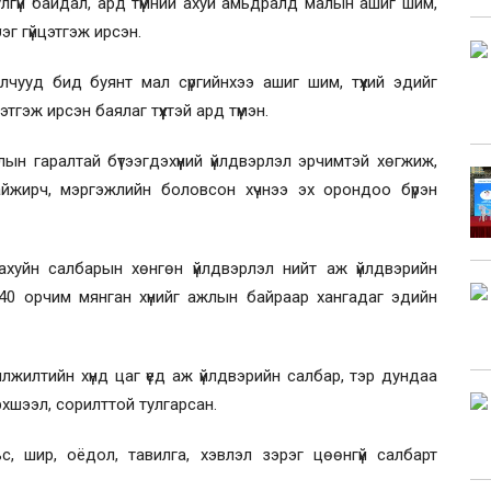
лгүй байдал, ард түмний ахуй амьдралд малын ашиг шим,
рэг гүйцэтгэж ирсэн.
чууд бид буянт мал сүргийнхээ ашиг шим, түүхий эдийг
гэж ирсэн баялаг түүхтэй ард түмэн.
ын гаралтай бүтээгдэхүүний үйлдвэрлэл эрчимтэй хөгжиж,
сайжирч, мэргэжлийн боловсон хүчнээ эх орондоо бүрэн
ахуйн салбарын хөнгөн үйлдвэрлэл нийт аж үйлдвэрийн
, 40 орчим мянган хүнийг ажлын байраар хангадаг эдийн
лжилтийн хүнд цаг үед аж үйлдвэрийн салбар, тэр дундаа
хшээл, сорилттой тулгарсан.
, шир, оёдол, тавилга, хэвлэл зэрэг цөөнгүй салбарт