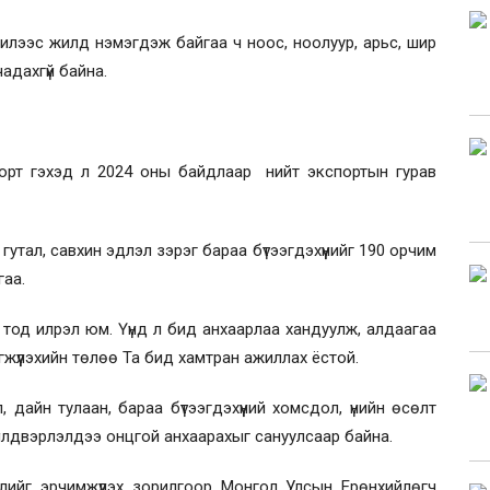
 жилээс жилд нэмэгдэж байгаа ч ноос, ноолуур, арьс, шир
чадахгүй байна.
кспорт гэхэд л 2024 оны байдлаар нийт экспортын гурав
гутал, савхин эдлэл зэрэг бараа бүтээгдэхүүнийг 190 орчим
гаа.
 тод илрэл юм. Үүнд л бид анхаарлаа хандуулж, алдаагаа
гжүүлэхийн төлөө Та бид хамтран ажиллах ёстой.
, дайн тулаан, бараа бүтээгдэхүүний хомсдол, үнийн өсөлт
үйлдвэрлэлдээ онцгой анхаарахыг сануулсаар байна.
лийг эрчимжүүлэх зорилгоор Монгол Улсын Ерөнхийлөгч