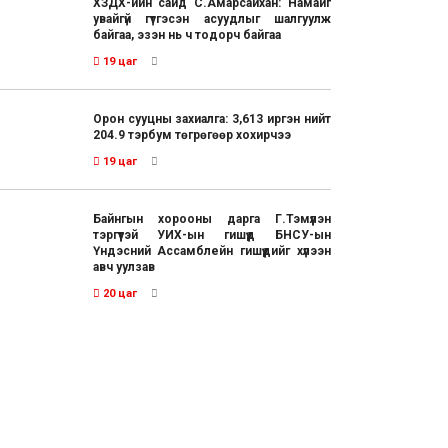
ХЗДХ-ийн сайд С.Амарсайхан: Намайг
увайгүй гүтгэсэн асуудлыг шалгуулж
байгаа, эзэн нь ч тодорч байгаа
19 цаг
Орон сууцны захиалга: 3,613 иргэн нийт
204.9 тэрбум төгрөгөөр хохирчээ
19 цаг
Байнгын хорооны дарга Г.Тэмүүлэн
тэргүүтэй УИХ-ын гишүүд БНСУ-ын
Үндэсний Ассамблейн гишүүдийг хүлээн
авч уулзав
20 цаг