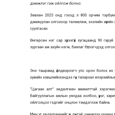
дэмжлэг гэж ойлгож болно.
Зөвхөн 2025 онд гэхэд л 800 орчим тэрбум
дамжуулан олгохоор төлөвлөж, зээлийн хүүгийн
суулгасан.
Өнгөрсөн нэг сар хүрэхгүй хугацаанд 90 гару
зургаан аж ахуйн нэгж, баялаг бүтээгчдэд олг
Энэ ташрамд үйлдвэрлэгч улс орон болох их ү
хувийн хэвшлийнхэндээ гүн талархал илэрхийлье
“Цагаан алт” хөдөлгөөн амжилттай хэрэгжи
байгууллагын ажлын уялдаа холбоо, үүрэг, хар
ойлголцол гэдгийг онцлон тэмдэглэж байна.
Мөн уг хөдөлгөөнийг үр дүнтэй, шинжлэх ухаанч 