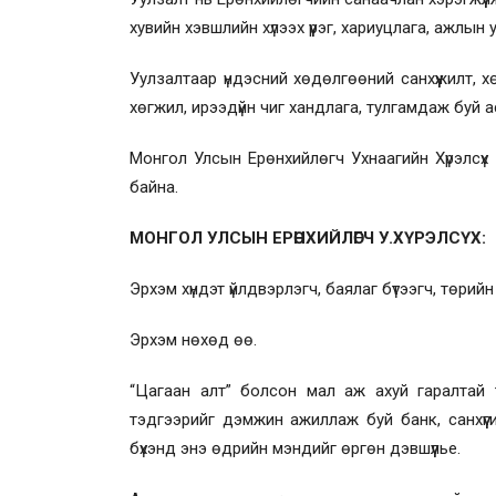
хувийн хэвшлийн хүлээх үүрэг, хариуцлага, ажлы
Уулзалтаар үндэсний хөдөлгөөний санхүүжилт, 
хөгжил, ирээдүйн чиг хандлага, тулгамдаж буй 
Монгол Улсын Ерөнхийлөгч Ухнаагийн Хүрэлсүх
байна.
МОНГОЛ УЛСЫН ЕРӨНХИЙЛӨГЧ У.ХҮРЭЛСҮХ:
Эрхэм хүндэт үйлдвэрлэгч, баялаг бүтээгч, төрий
Эрхэм нөхөд өө.
“Цагаан алт” болсон мал аж ахуй гаралтай түү
тэдгээрийг дэмжин ажиллаж буй банк, санхүү
бүхэнд энэ өдрийн мэндийг өргөн дэвшүүлье.