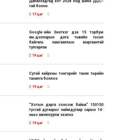
Даланзадгад хот 2028 онд шинэ ДЦС-
тай болно
17 цаг
Google-ийн Энэтхэг дэх 15 тэрбум
ам.долларын дата төвийн төсөл
байгаль хамгааллын маргаантай
тулгарлаа
19 цаг
Сутай хайрхны тэнгэрийг тахих төрийн
тахилга боллоо
19 цаг
“Хотын дарга сонсож байна” 150150
тусгай дугаарыг наймдугаар сарын 14-
нөөс ажиллуулж эхэлнэ
19 цаг