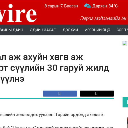
8 сарын 7, Баасан
Дархан:
34 ℃
Эерэг мэдээллийг эн
РАИНЫ ДАЙН
ЭДИЙН ЗАСАГ
ДЭЛХИЙ
ИРГЭНИЙ ӨНЦӨГ
СОЁЛ 
мал аж ахуйн хөнгөн аж
рт сүүлийн 30 гаруй жилд
зүүлнэ
хэвшлийн зөвлөлдөх уулзалт Төрийн ордонд эхэллээ.
 буй “Цагаан алт” үндэсний хөдөлгөөнийг эрчимжүүлж, төр,