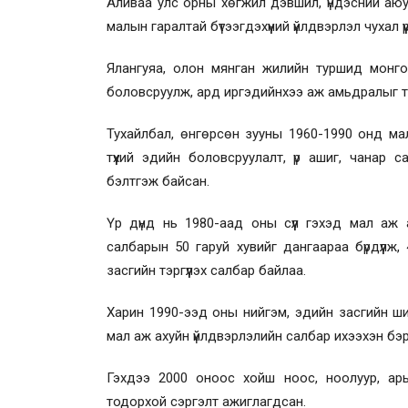
Аливаа улс орны хөгжил дэвшил, үндэсний аюу
малын гаралтай бүтээгдэхүүний үйлдвэрлэл чухал үү
Ялангуяа, олон мянган жилийн туршид монгол
боловсруулж, ард иргэдийнхээ аж амьдралыг тэт
Тухайлбал, өнгөрсөн зууны 1960-1990 онд мал
түүхий эдийн боловсруулалт, үр ашиг, чанар 
бэлтгэж байсан.
Үр дүнд нь 1980-аад оны сүүл гэхэд мал аж 
салбарын 50 гаруй хувийг дангаараа бүрдүүлж
засгийн тэргүүлэх салбар байлаа.
Харин 1990-ээд оны нийгэм, эдийн засгийн ши
мал аж ахуйн үйлдвэрлэлийн салбар ихээхэн бэр
Гэхдээ 2000 оноос хойш ноос, ноолуур, арьс
тодорхой сэргэлт ажиглагдсан.