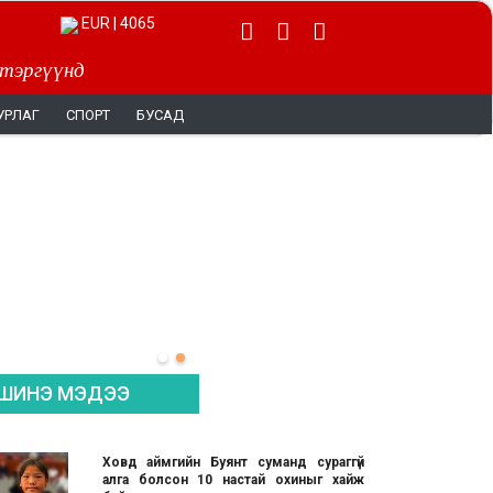
EUR | 4065
 тэргүүнд
УРЛАГ
СПОРТ
БУСАД
ШИНЭ МЭДЭЭ
Ховд аймгийн Буянт суманд сураггүй
алга болсон 10 настай охиныг хайж