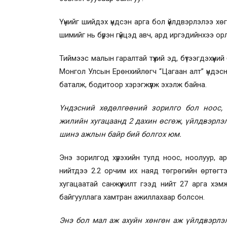
Үүнийг шийдэх үндсэн арга бол үйлдвэрлэлээ хөг
шимийг нь бүрэн гүйцэд авч, ард иргэдийнхээ о
Тиймээс малын гаралтай түүхий эд, бүтээгдэхүүни
Монгол Улсын Ерөнхийлөгч “Цагаан алт” үндэс
баталж, бодитоор хэрэгжүүлж эхэлж байна.
Үндэсний хөдөлгөөний зорилго бол ноос,
жилийн хугацаанд 2 дахин өсгөж, үйлдвэрлэл,
шинэ ажлын байр бий болгох юм.
Энэ зорилгод хүрэхийн тулд ноос, ноолуур, а
нийтдээ 2.2 орчим их наяд төгрөгийн өртөгтэй
хугацаатай санжүүжилт гээд нийт 27 арга хэм
байгууллага хамтран ажиллахаар болсон.
Энэ бол мал аж ахуйн хөнгөн аж үйлдвэрлэл