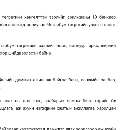
 төгрөгийн хөнгөлттэй зээлийг арилжааны 10 банкаар
 хөнгөлөлтөд зориулан 66 тэрбум төгрөгийг улсын төсөвт
й тэрбум төгрөгийн зээлийг ноос, ноолуур, арьс, ширний
охоор шийдвэрлэсэн байна.
йлсийг дэмжин ажиллаж байгаа банк, санхүүгийн салбар,
.
х эсэх нь дан ганц салбарын яамны биш, төрийн бүх
иуцлага, аж ахуйн нэгжүүдийн хамтын ажиллагаа, харилцан
байдлаар хэрэгжүүлэхэд дэмжлэг үзүүлэх зорилгоор аж ахуйн