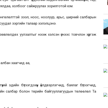
н уялдаа, холбоог сайжруулах зорилготой юм.
хөнгөлөлттэй зээл, ноос, ноолуур, арьс, ширний салбарын
асуудал зэргийн талаар хэлэлцэнэ.
 зөвлөлдөх уулзалтыг нээж хэлсэн үгнээс товчлон хүргэж
н албан хаагчид аа,
хий эдийн бүтээгдэхүүн үйлдвэрлэгчид, баялаг бүтээгчид,
гийн салбар болон төрийн байгууллагуудын төлөөлөл Та