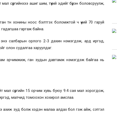
мал сүргийнхээ ашиг шим, түүхий эдийг бүрэн боловсруулж,
н тн хонины ноос бэлтгэх боломжтой ч үүний 70 гаруй
ад гадагшаа гаргаж байна.
энэ салбарын орлого 2-3 дахин нэмэгдэж, ард иргэд,
г олон судалгаа харуулдаг.
усам эрчимжиж, ган зудын давтамж нэмэгдэж байгаа нь
т мал сүргийн 15 орчим хувь буюу 9.4 сая мал хорогдож,
н иргэд, малчид томоохон хохирол амслаа.
ээ ахиж зуд болж хэдэн малаа алдах бол гэж айж, сэтгэл