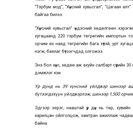
“Тэрбум мод”, “Хүнсний хувьсгал”, “Цагаан алт
байгаа билээ.
“Хүнсний хувьсгал” үндэсний хөдөлгөөн хэрэ
хугацаанд 220 тэрбум төгрөгийн импортын тон
орчим их наяд төгрөгийн бага хүүтэй, урт хуга
нэгж, баялаг бүтээгчдэд олгожээ.
Энэ бол хүнс, хөдөө аж ахуйн салбарт сүүлийн 30
дэмжлэг юм.
Үр дүнд нь 39 хүнсний үйлдвэр шинээр аш
бүтээгдэхүүн үйлдвэрлэж, шинээр 1,500 орчи
Эдгээр эерэг, нааштай үр дүн нь төр, хувийн
харилцан ойлголцож, хамтран ажиллаж чадвал 
байна.