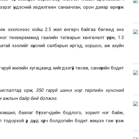
” зэрэг үндэсний хөдөлгөөн санаачлан, орон даяар өрнүүлж
гжиж эхэлснээс хойш 2.5 жил өнгөрч байгаа бөгөөд энэ
ог төхөөрөмжид гаалийн татварын хөнгөлөлт үзүүлж, 1.3
цаатай зээлийг хүнсний салбарын иргэд, хоршоо, аж ахуйн
 гаруй жилийн хугацаанд хийгдээгүй төсөв, санхүүгийн бодит
иглалтад орж, 350 гаруй шинэ нэр төрлийн хүнсний
м ажлын байр бий болжээ.
 хэвшил, баялаг бүтээгчдийн бодлого, зорилт нэг байж,
тодорхой үр дүнд хүрч болдогийн бодит жишээ гэж үзэж