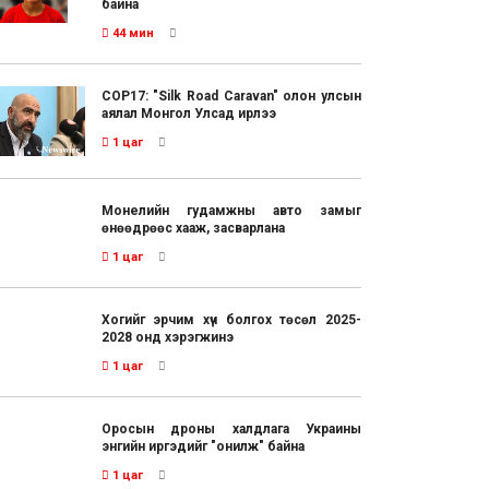
байна
44 мин
COP17: "Silk Road Caravan" олон улсын
аялал Монгол Улсад ирлээ
1 цаг
Монелийн гудамжны авто замыг
өнөөдрөөс хааж, засварлана
1 цаг
Хогийг эрчим хүч болгох төсөл 2025-
2028 онд хэрэгжинэ
1 цаг
Оросын дроны халдлага Украины
энгийн иргэдийг "онилж" байна
1 цаг