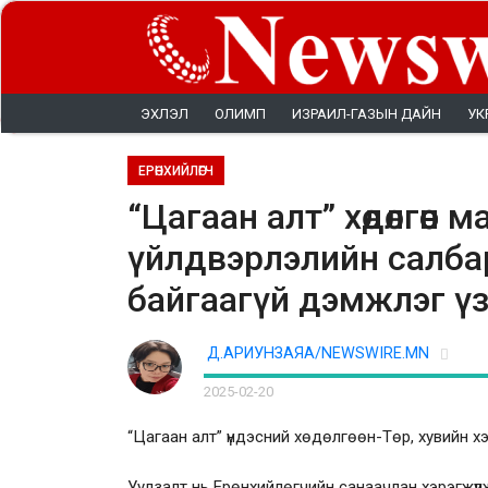
ЭХЛЭЛ
ОЛИМП
ИЗРАИЛ-ГАЗЫН ДАЙН
УК
ЕРӨНХИЙЛӨГЧ
“Цагаан алт” хөдөлгөөн 
үйлдвэрлэлийн салба
байгаагүй дэмжлэг ү
Д.АРИУНЗАЯА/NEWSWIRE.MN
2025-02-20
“Цагаан алт” үндэсний хөдөлгөөн-Төр, хувийн 
Уулзалт нь Ерөнхийлөгчийн санаачлан хэрэгжүүлж