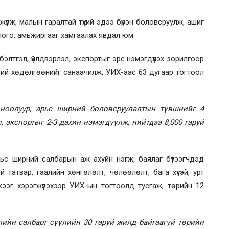
жүүлж, малын гаралтай түүхий эдээ бүрэн боловсруулж, ашиг
рлого, амьжиргааг хамгаалах явдал юм.
й бэлтгэл, үйлдвэрлэл, экспортыг эрс нэмэгдүүлэх зорилгоор
ний хөдөлгөөнийг санаачилж, УИХ-аас 63 дугаар тогтоол
 ноолуур, арьс ширний боловсруулалтын түвшнийг 4
 экспортыг 2-3 дахин нэмэгдүүлж, нийтдээ 8,000 гаруй
рьс ширний салбарын аж ахуйн нэгж, баялаг бүтээгчдэд
 татвар, гаалийн хөнгөлөлт, чөлөөлөлт, бага хүүтэй, урт
жээг хэрэгжүүлэхээр УИХ-ын тогтоолд тусгаж, төрийн 12
ийн салбарт сүүлийн 30 гаруй жилд байгаагүй төрийн