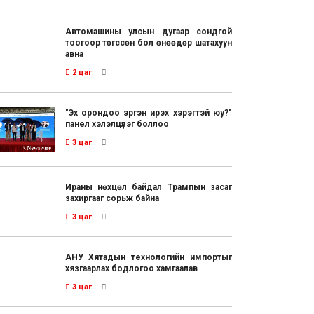
Автомашины улсын дугаар сондгой
тоогоор төгссөн бол өнөөдөр шатахуун
авна
2 цаг
"Эх орондоо эргэн ирэх хэрэгтэй юу?"
панел хэлэлцүүлэг боллоо
3 цаг
Ираны нөхцөл байдал Трампын засаг
захиргааг сорьж байна
3 цаг
АНУ Хятадын технологийн импортыг
хязгаарлах бодлогоо хамгаалав
3 цаг