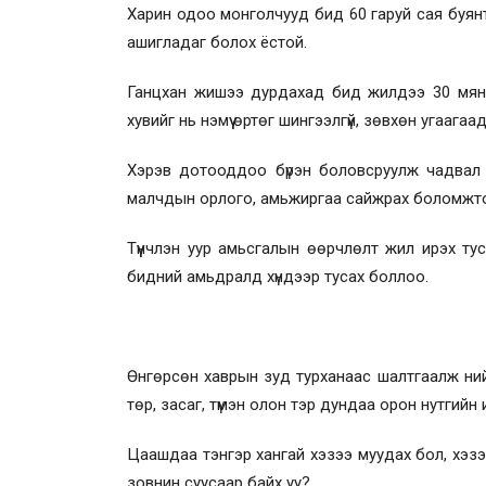
Харин одоо монголчууд бид 60 гаруй сая буянт 
ашигладаг болох ёстой.
Ганцхан жишээ дурдахад бид жилдээ 30 мянга
хувийг нь нэмүү өртөг шингээлгүй, зөвхөн угаага
Хэрэв дотооддоо бүрэн боловсруулж чадвал 
малчдын орлого, амьжиргаа сайжрах боломжтой
Түүнчлэн уур амьсгалын өөрчлөлт жил ирэх т
бидний амьдралд хүндээр тусах боллоо.
Өнгөрсөн хаврын зуд турханаас шалтгаалж ний
төр, засаг, түмэн олон тэр дундаа орон нутгий
Цаашдаа тэнгэр хангай хэзээ муудах бол, хэз
зовнин суусаар байх уу?