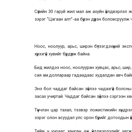
Сүүлийн 30 гаруй жил мал аж ахуйн үйлдвэрлэл
зэрэг “Цагаан алт”-аа бүрэн дүүрэн боловсруулж 
Ноос, ноолуур, арьс, ширэн бүтээгдэхүүний э
хүрэхгүй хувийг бүрдүүлж байна.
Бид жилдээ ноос, ноолууран хувцас, арьс, шир, 
сая ам.доллараар гадаадаас худалдан авч бай
Энэ бол чаддаг байсан зүйлээ чадахгүй болсны
засах учиртай. Чаддаг байсан зүйлээ сэргээн хө
Түүнчлэн цар тахал, тээвэр ложистикийн хүндрэл
зэрэг олон асуудал улс орон бүрийг дотоодын 
Тийм ч учраас хөнгөн аж үйлдвэрлэлийг хөгж