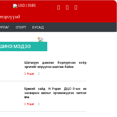
USD | 3585
 тэргүүнд
УРЛАГ
СПОРТ
БУСАД
ШИНЭ МЭДЭЭ
Шатахуун дамлан борлуулсан хоёр
зөрчлийг илрүүлэн шалгаж байна
9 цаг
Ерөнхий сайд Н.Учрал ДЦС-3-ын их
засварын ажлыг эрчимжүүлэх чиглэл
өглөө
9 цаг