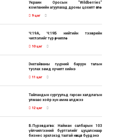
Украин Оросын "Wildberries"
компанийн агуулахад дроны цохилт өглөө
9 цаг
Ч:19А, Ч:19Б нийтийн тээврийн
чиглэлийг түр өөрчиллөө
10 цаг
Энхтайваны гүүрний баруун талын
туслах замд хучилт хийнэ
11 цаг
Тайландын сургуульд гарсан халдлагын
улмаас хоёр хүн амиа алджээ
12 цаг
Б.Пүрэвдагва: Найман салбарын 103
үйлчилгээний бүртгэлийг цуцалснаар
бизнес эрхлэхэд таатай нөхцөл бүрдэнэ