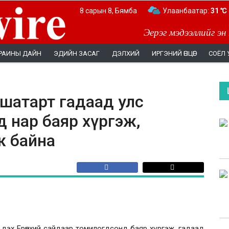
8 сарын 8, Бямба
Улаанбаатар:
31 ℃
Эерэг мэдээллийг эн
РАИНЫ ДАЙН
ЭДИЙН ЗАСАГ
ДЭЛХИЙ
ИРГЭНИЙ ӨНЦӨГ
СОЁЛ 
ншатарт гадаад улс
д нар баяр хүргэж,
ж байна
 дэх Ерөнхий сайдаар томилогдсонд баяр хүргэж, гадаад