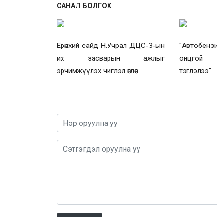
САНАЛ БОЛГОХ
Ерөнхий сайд Н.Учрал ДЦС-3-ын
"Автобенз
их засварын ажлыг
онцгой 
эрчимжүүлэх чиглэл өглөө
тэглэлээ"