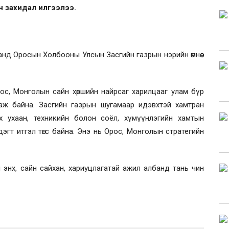
н захидал илгээлээ.
анд Оросын Холбооны Улсын Засгийн газрын нэрийн өмнөөс
ос, Монголын сайн хөршийн найрсаг харилцааг улам бүр
даж байна. Засгийн газрын шугамаар идэвхтэй хамтран
х ухаан, техникийн болон соёл, хүмүүнлэгийн хамтын
дэгт итгэл төгс байна. Энэ нь Орос, Монголын стратегийн
энх, сайн сайхан, хариуцлагатай ажил албанд тань чин