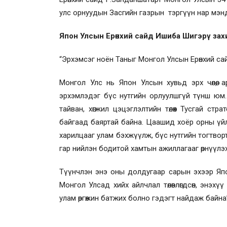
улс орнуудын Засгийн газрын тэргүүн нар мэн
Япон Улсын Ерөнхий сайд Ишиба Шигэрү зах
“Эрхэмсэг ноён Таныг Монгол Улсын Ерөнхий са
Монгол Улс нь Япон Улсын хувьд эрх чөлөө, а
эрхэмлэдэг бүс нутгийн орлуулшгүй түнш юм.
тайван, хөгжил цэцэглэлтийн төлөөх Тусгай стр
байгаад баяртай байна. Цаашид хоёр орны үйл 
харилцааг улам бэхжүүлж, бүс нутгийн тогтворто
гар нийлэн бодитой хамтын ажиллагааг өрнүүлэ
Түүнчлэн энэ оны долдугаар сарын эхээр Яп
Монгол Улсад хийх айлчлал төлөвлөгдсөн, энэх
улам өргөжин батжих болно гэдэгт найдаж байна