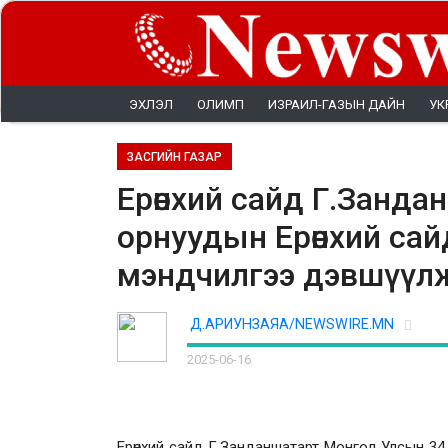
ЭХЛЭЛ
ОЛИМП
ИЗРАИЛ-ГАЗЫН ДАЙН
УК
ЗАСГИЙН ГАЗАР
Ерөнхий сайд Г.Занда
орнуудын Ерөнхий сай
мэндчилгээ дэвшүүл
Д.АРИУНЗАЯА/NEWSWIRE.MN
2025-06-16
Ерөнхий сайд Г.Занданшатарт Монгол Улсын 34