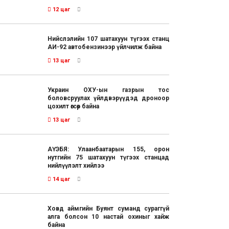
12 цаг
Нийслэлийн 107 шатахуун түгээх станц
АИ-92 автобензинээр үйлчилж байна
13 цаг
Украин ОХУ-ын газрын тос
боловсруулах үйлдвэрүүдэд дроноор
цохилт өгсөөр байна
13 цаг
АҮЭБЯ: Улаанбаатарын 155, орон
нутгийн 75 шатахуун түгээх станцад
нийлүүлэлт хийлээ
14 цаг
Ховд аймгийн Буянт суманд сураггүй
алга болсон 10 настай охиныг хайж
байна