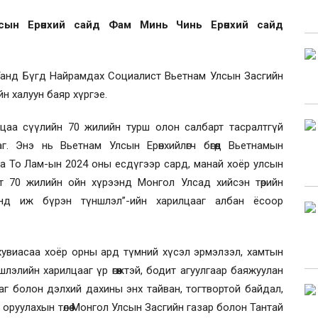
сын Ерөнхий сайд Фам Минь Чинь Ерөнхий сайд
Танд Бүгд Найрамдах Социалист Вьетнам Улсын Засгийн
йн халуун баяр хүргэе.
цаа сүүлийн 70 жилийн турш олон салбарт тасралтгүй
г. Энэ нь Вьетнам Улсын Ерөнхийлөгч бөгөөд Вьетнамын
а То Лам-ын 2024 оны есдүгээр сард, манай хоёр улсын
т 70 жилийн ойн хүрээнд Монгол Улсад хийсэн төрийн
нд иж бүрэн түншлэл”-ийн харилцааг албан ёсоор
хувиасаа хоёр орны ард түмний хүсэл эрмэлзэл, хамтын
элийн харилцааг үр өгөөжтэй, бодит агуулгаар баяжуулан
аг болон дэлхий дахины энх тайван, тогтвортой байдал,
оруулахын төлөө Монгол Улсын Засгийн газар болон Тантай