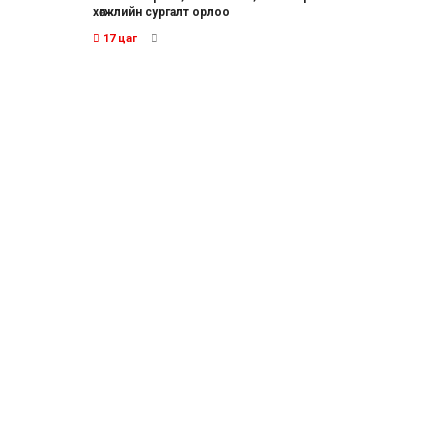
хөгжлийн сургалт орлоо
17 цаг