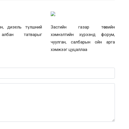
ин, дизель түлшний
Засгийн газар төсвийн
албан татварыг
хэмнэлтийн хүрээнд форум,
чуулган, салбарын ойн арга
хэмжээг цуцаллаа