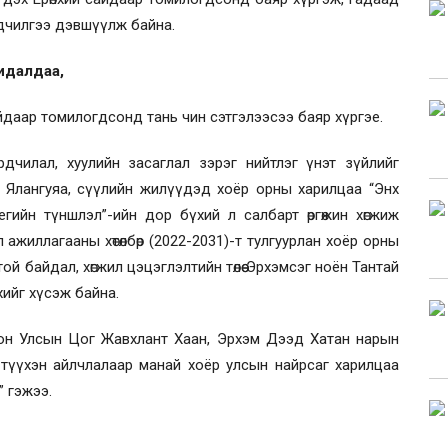
дчилгээ дэвшүүлж байна.
идалдаа,
йдаар томилогдсонд тань чин сэтгэлээсээ баяр хүргэе.
рдчилал, хуулийн засаглал зэрэг нийтлэг үнэт зүйлийг
 Ялангуяа, сүүлийн жилүүдэд хоёр орны харилцаа “Энх
атегийн түншлэл”-ийн дор бүхий л салбарт өргөжин хөгжиж
ажиллагааны хөтөлбөр (2022-2031)-т тулгуурлан хоёр орны
й байдал, хөгжил цэцэглэлтийн төлөө Эрхэмсэг ноён Тантай
хийг хүсэж байна.
он Улсын Цог Жавхлант Хаан, Эрхэм Дээд Хатан нарын
үү түүхэн айлчлалаар манай хоёр улсын найрсаг харилцаа
” гэжээ.