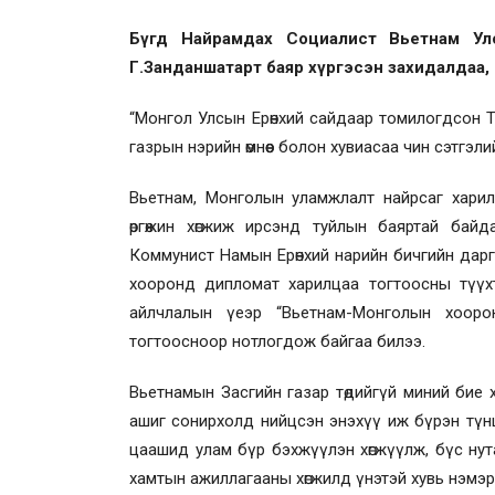
Бүгд Найрамдах Социалист Вьетнам Ул
Г.Занданшатарт баяр хүргэсэн захидалдаа,
“Монгол Улсын Ерөнхий сайдаар томилогдсон 
газрын нэрийн өмнөөс болон хувиасаа чин сэтгэли
Вьетнам, Монголын уламжлалт найрсаг харил
өргөжин хөгжиж ирсэнд туйлын баяртай байда
Коммунист Намын Ерөнхий нарийн бичгийн дарг
хооронд дипломат харилцаа тогтоосны түүх
айлчлалын үеэр “Вьетнам-Монголын хооро
тогтоосноор нотлогдож байгаа билээ.
Вьетнамын Засгийн газар төдийгүй миний бие 
ашиг сонирхолд нийцсэн энэхүү иж бүрэн түншл
цаашид улам бүр бэхжүүлэн хөгжүүлж, бүс нут
хамтын ажиллагааны хөгжилд үнэтэй хувь нэмэр 