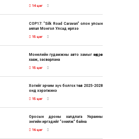
14 цаг
COP17: "Silk Road Caravan" олон улсын
аялал Монгол Улсад ирлээ
15 цаг
Монелийн гудамжны авто замыг өнөөдрөөс
хааж, засварлана
15 цаг
Хогийг эрчим хүч болгох төсөл 2025-2028
онд хэрэгжинэ
15 цаг
Оросын дроны халдлага Украины
энгийн иргэдийг "онилж" байна
16 цаг