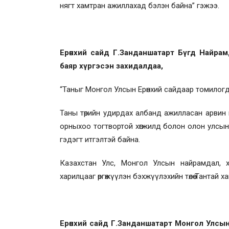
нягт хамтран ажиллахад бэлэн байна” гэжээ.
Ерөнхий сайд Г.Занданшатарт Бүгд Найра
баяр хүргэсэн захидалдаа,
“Таныг Монгол Улсын Ерөнхий сайдаар томилогд
Таны төрийн удирдах албанд ажилласан арвин 
орныхоо тогтвортой хөгжилд болон олон улсын т
гэдэгт итгэлтэй байна.
Казахстан Улс, Монгол Улсын найрамдал, х
харилцааг өргөжүүлэн бэхжүүлэхийн төлөө Тантай
Ерөнхий сайд Г.Занданшатарт Монгол Улсын