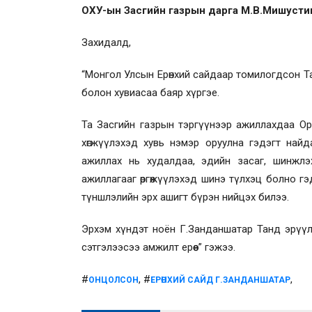
ОХУ-ын Засгийн газрын дарга М.В.Мишусти
Захидалд,
“Монгол Улсын Ерөнхий сайдаар томилогдсон Т
болон хувиасаа баяр хүргэе.
Та Засгийн газрын тэргүүнээр ажиллахдаа Ор
хөгжүүлэхэд хувь нэмэр оруулна гэдэгт най
ажиллах нь худалдаа, эдийн засаг, шинжлэ
ажиллагааг өргөжүүлэхэд шинэ түлхэц болно гэ
түншлэлийн эрх ашигт бүрэн нийцэх билээ.
Эрхэм хүндэт ноён Г.Занданшатар Танд эрүүл 
сэтгэлээсээ амжилт ерөөе” гэжээ.
#
, #
,
ОНЦОЛСОН
ЕРӨНХИЙ САЙД Г.ЗАНДАНШАТАР