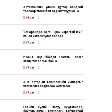
Автомашины улсын дугаар сондгой
тоогоор төгссөн бол өнөөдөр шатахуун авна
16 цаг
"Эх орондоо эргэн ирэх хэрэгтэй юу?"
панел хэлэлцүүлэг боллоо
17 цаг
Ираны нөхцөл байдал Трампын засаг
захиргааг сорьж байна
17 цаг
АНУ Хятадын технологийн импортыг
хязгаарлах бодлогоо хамгаалав
17 цаг
Говийн бүсийн залуу нүүдэлчдэд
байгаль орчин, технологи, тогтвортой