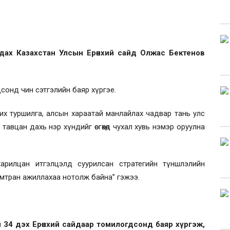
мдах Казахстан Улсын Ерөнхий сайд Олжас Бектенов
сонд чин сэтгэлийн баяр хүргэе.
их туршилга, алсын хараатай манлайлах чадвар тань улс
авцан дахь нэр хүндийг өсгөхөд чухал хувь нэмэр оруулна
арилцан итгэлцэлд суурилсан стратегийн түншлэлийн
 хамтран ажиллахаа нотолж байна” гэжээ.
 34 дэх Ерөнхий сайдаар томилогдсонд баяр хүргэж,