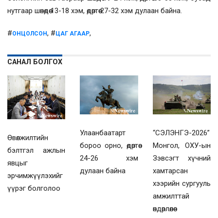
нутгаар шөнөдөө 13-18 хэм, өдөртөө 27-32 хэм дулаан байна.
#
, #
,
ОНЦОЛСОН
ЦАГ АГААР
САНАЛ БОЛГОХ
Улаанбаатарт
“СЭЛЭНГЭ-2026”
Өвөлжилтийн
бороо орно, өдөртөө
Монгол, ОХУ-ын
бэлтгэл ажлын
24-26 хэм
Зэвсэгт хүчний
явцыг
дулаан байна
хамтарсан
эрчимжүүлэхийг
хээрийн сургууль
үүрэг болголоо
амжилттай
өндөрлөлөө