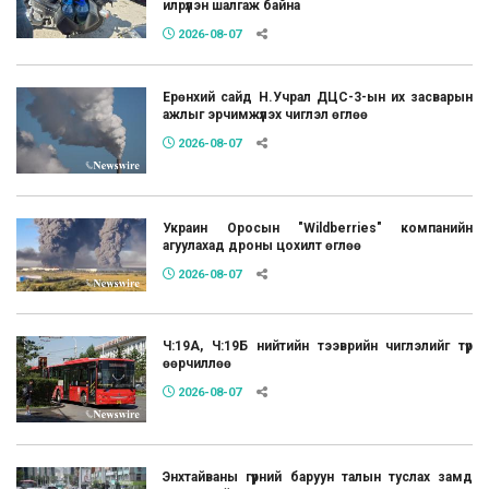
илрүүлэн шалгаж байна
2026-08-07
Ерөнхий сайд Н.Учрал ДЦС-3-ын их засварын
ажлыг эрчимжүүлэх чиглэл өглөө
2026-08-07
Украин Оросын "Wildberries" компанийн
агуулахад дроны цохилт өглөө
2026-08-07
Ч:19А, Ч:19Б нийтийн тээврийн чиглэлийг түр
өөрчиллөө
2026-08-07
Энхтайваны гүүрний баруун талын туслах замд