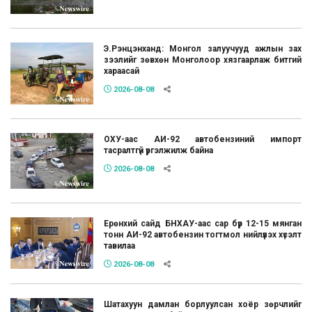
Э.Рэнцэнханд: Монгол залуучууд ажлын зах
зээлийг зөвхөн Монголоор хязгаарлаж битгий
хараасай
2026-08-08
ОХУ-аас АИ-92 автобензиний импорт
тасралтгүй үргэлжилж байна
2026-08-08
Ерөнхий сайд БНХАУ-аас сар бүр 12-15 мянган
тонн АИ-92 автобензин тогтмол нийлүүлэх хүсэлт
тавилаа
2026-08-08
Шатахуун дамлан борлуулсан хоёр зөрчлийг