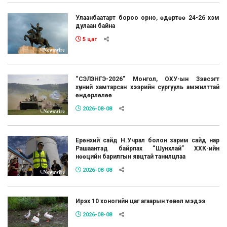
Улаанбаатарт бороо орно, өдөртөө 24-26 хэм
дулаан байна
5 цаг
“СЭЛЭНГЭ-2026” Монгол, ОХУ-ын Зэвсэгт
хүчний хамтарсан хээрийн сургууль амжилттай
өндөрлөлөө
2026-08-08
Ерөнхий сайд Н.Учрал болон зарим сайд нар
Рашаантад байрлах “Шунхлай” ХХК-ийн
нөөцийн барилгын явцтай танилцлаа
2026-08-08
Ирэх 10 хоногийн цаг агаарын төвөл мэдээ
2026-08-08