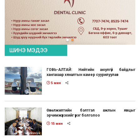
ШИНЭ МЭДЭЭ
ГОВЬ-АЛТАЙ: Нийтийн аюулгүй байдлыг
хангахаар хяналтын камер суурилуулав
5 мин
Өвөлжилтийн бэлтгэл ажлын явцыг
эрчимжүүлэхийг үүрэг болголоо
15 мин