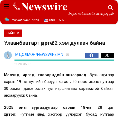
Эерэг мэдээллийг эн тэргүүнд
Улаанбаатар:
19 ℃
USD | 3585
НИЙГЭМ
Улаанбаатарт өдөртөө 22 хэм дулаан байна
М.ЦОЛМОН/NEWSWIRE.MN
2025-06-18
Малчид, иргэд, тээвэрчдийн анхааралд:
Зургаадугаар
сарын 19-нд нутгийн баруун хагаст, 20-ноос ихэнх нутгаар
30 хэмыг давж халах тул наршилтаас сэрэмжтэй байхыг
анхааруулж байна.
2025 оны зургаадугаар сарын 18-ны 20 цаг
хүртэл:
Нутгийн өмнөд хэсгээр үүлэрхэг, бусад нутгаар