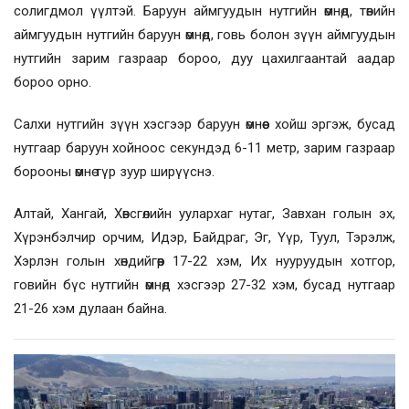
солигдмол үүлтэй. Баруун аймгуудын нутгийн өмнөд, төвийн
аймгуудын нутгийн баруун өмнөд, говь болон зүүн аймгуудын
нутгийн зарим газраар бороо, дуу цахилгаантай аадар
бороо орно.
Салхи нутгийн зүүн хэсгээр баруун өмнөөс хойш эргэж, бусад
нутгаар баруун хойноос секундэд 6-11 метр, зарим газраар
борооны өмнө түр зуур ширүүснэ.
Алтай, Хангай, Хөвсгөлийн уулархаг нутаг, Завхан голын эх,
Хүрэнбэлчир орчим, Идэр, Байдраг, Эг, Үүр, Туул, Тэрэлж,
Хэрлэн голын хөндийгөөр 17-22 хэм, Их нууруудын хотгор,
говийн бүс нутгийн өмнөд хэсгээр 27-32 хэм, бусад нутгаар
21-26 хэм дулаан байна.