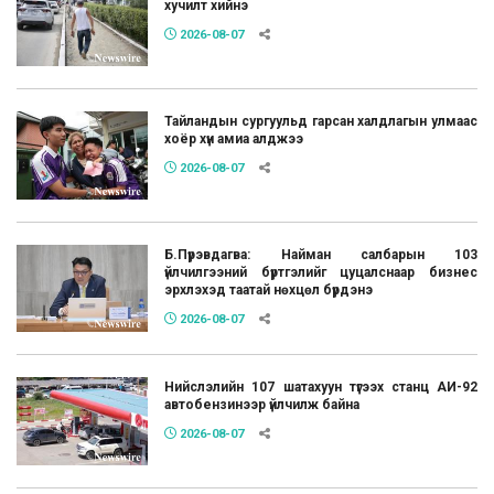
хучилт хийнэ
2026-08-07
Тайландын сургуульд гарсан халдлагын улмаас
хоёр хүн амиа алджээ
2026-08-07
Б.Пүрэвдагва: Найман салбарын 103
үйлчилгээний бүртгэлийг цуцалснаар бизнес
эрхлэхэд таатай нөхцөл бүрдэнэ
2026-08-07
Нийслэлийн 107 шатахуун түгээх станц АИ-92
автобензинээр үйлчилж байна
2026-08-07