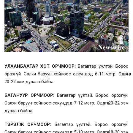
УЛААНБААТАР ХОТ ОРЧМООР:
Багавтар үүлтэй. Бороо
орохгүй. Салхи баруун хойноос секундэд 6-11 метр. Өдөртөө
20-22 хэм дулаан байна.
БАГАНУУР ОРЧМООР:
Багавтар үүлтэй. Бороо орохгүй.
Салхи баруун хойноос секундэд 7-12 метр. Өдөртөө 20-22 хэм
дулаан байна.
ТЭРЭЛЖ ОРЧМООР:
Багавтар үүлтэй. Бороо орохгүй.
Салхи баруун хойноос секундэд 5-10 метр. Өдөртөө 18-20 хэм