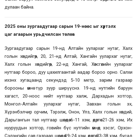
дулаан байна.
2025 оны зургаадугаар сарын 19-нөөс ыг хүртэлх
цаг агаарын урьдчилсан төлөв
Зургаадугаар сарын 19-нд Алтайн уулархаг нутаг, Халх
голын хөндийгөөр, 20, 21-нд Алтай, Хангайн уулархаг нутаг,
Халх голын хөндийгөөр, 22-нд Хангай, Хөвсгөлийн уулархаг
нутгаар бороо, дуу цахилгаантай аадар бороо орно. Салхи
ихэнх хугацаанд секундэд 5-10 метр, зарим газраар
борооны өмнө түр зуур ширүүснэ. 19-нд нутгийн баруун
хагаст, 20-ноос нийт нутгаар халж, Дархадын хотгор,
Монгол-Алтайн уулархаг нутаг, Завхан голын эх,
Хүрэнбэлчир орчим, Тэрэлж, Онон, Улз, Халх голын хөндий,
Дарьгангын тал нутгаар шөнөдөө 6-11 хэм, өдөртөө 21-26 хэм, Их
нууруудын хотгор, говийн бүс нутгийн өмнөд хэсэг, Орхон-
Сэлэнгийн сав газраар шөнөдөө 19-24 хэм, өдөртөө 33-38 хэм, бусад