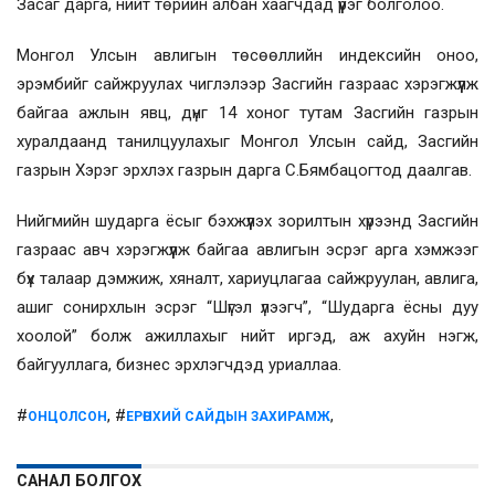
Засаг дарга, нийт төрийн албан хаагчдад үүрэг болголоо.
Монгол Улсын авлигын төсөөллийн индексийн оноо,
эрэмбийг сайжруулах чиглэлээр Засгийн газраас хэрэгжүүлж
байгаа ажлын явц, дүнг 14 хоног тутам Засгийн газрын
хуралдаанд танилцуулахыг Монгол Улсын сайд, Засгийн
газрын Хэрэг эрхлэх газрын дарга С.Бямбацогтод даалгав.
Нийгмийн шударга ёсыг бэхжүүлэх зорилтын хүрээнд Засгийн
газраас авч хэрэгжүүлж байгаа авлигын эсрэг арга хэмжээг
бүх талаар дэмжиж, хяналт, хариуцлагаа сайжруулан, авлига,
ашиг сонирхлын эсрэг “Шүгэл үлээгч”, “Шударга ёсны дуу
хоолой” болж ажиллахыг нийт иргэд, аж ахуйн нэгж,
байгууллага, бизнес эрхлэгчдэд уриаллаа.
#
, #
,
ОНЦОЛСОН
ЕРӨНХИЙ САЙДЫН ЗАХИРАМЖ
САНАЛ БОЛГОХ