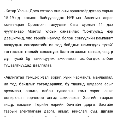
-Катар Улсын Доха хотноо энэ оны арванхоёрдугаар сарын
15-19-нд зохион байгуулагдах НҮБ-ын Авлигын эсрэг
конвенцын Оролцогч талуудын бага хурлын 11 дэх
чуулганаар Монгол Улсын санаачлах “Сонгуульд нэр
дэвшигчид, улс төрийн намууд болон сонгуулийн кампанит
ажлуудын санхүүжилтийн ил тод байдлыг нэмэгдүүлэх тухай”
тогтоолын төслийг хэлэлцүүлэх бэлтгэл ажлыг хангаж, явц, үр
дүнг тухай бүр танилцуулж ажиллахыг холбогдох албан
тушаалтнуудад даалгалаа.
-Авлигатай тэмцэх хүсэл зориг, хүчин чармайлт, манлайлал,
ил тод байдлыг төгөлдөршүүлж, бүх түвшинд шударга ёсыг
эрхэмлэн, авлига, албан тушаалын гэмт хэрэг, ашиг
сонирхлын зөрчлөөс ангид ажиллахыг Засгийн газрын
гишүүд, яамдын Төрийн нарийн бичгийн дарга, Засгийн
газрын агентлагийн дарга, аймаг, нийслэл, сум, дүүргийн