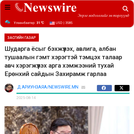
Эерэг мэдээллийг эн тэргүүнд
Улаанбаатар:
31 ℃
USD | 3585
ЗАСГИЙН ГАЗАР
Шударга ёсыг бэхжүүлэх, авлига, албан
тушаалын гэмт хэрэгтэй тэмцэх талаар
авч хэрэгжүүлэх арга хэмжээний тухай
Ерөнхий сайдын Захирамж гарлаа
Д.АРИУНЗАЯА/NEWSWIRE.MN
2025-08-14