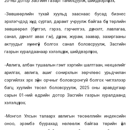
20-ны дотор Засгийн газарт танилцуулж, шийдвэрлүүлэх;
-Зөвшөөрлийн тухай хуульд зааснаас бусад бизнес
эрхлэгчдэд хүнд суртал, дарамт учруулж байгаа бүх төрлийн
зөвшөөрөл (бүртгэл, гэрээ, гэрчилгээ, дүгнэлт, лавлагаа,
санал, дүгнэлт авах г.м), дүрэм, журам, заавар, захиргааны
актуудыг хүчингүй болгох санал боловсруулж, Засгийн
газрын хуралдаанаар хэлэлцүүлж, шийдвэрлүүлэх,
-Авлига, албан тушаалын гэмт хэргийн шалтгаан, нөхцөлийг
арилгах, авлига, ашиг сонирхлын зөрчлөөс урьдчилан
сэргийлэх эрх зүйн орчныг боловсронгуй болгох чиглэлээр
багц хуулийн төсөл боловсруулж, 2025 оны аравдугаар
сарын 01-ний өдрийн дотор Засгийн газрын хуралдаанд
хэлэлцүүлэх;
-Монгол Улсын талаарх авлигын төсөөллийн индексийн
оноо, эрэмбэ буурахад нөлөөлж байгаа төрийн үйл