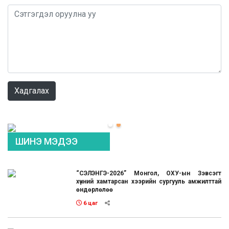
0 / 1000
Хадгалах
ШИНЭ МЭДЭЭ
“СЭЛЭНГЭ-2026” Монгол, ОХУ-ын Зэвсэгт
хүчний хамтарсан хээрийн сургууль амжилттай
өндөрлөлөө
6 цаг