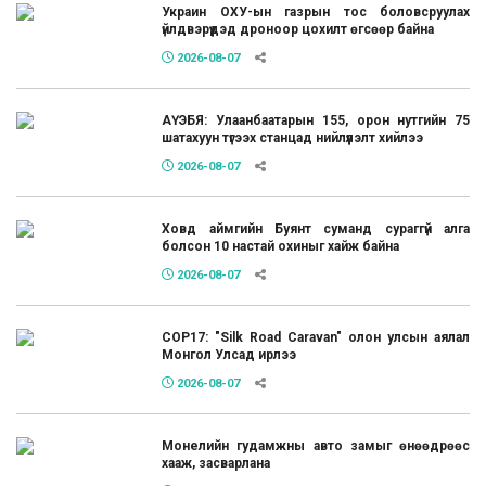
Украин ОХУ-ын газрын тос боловсруулах
үйлдвэрүүдэд дроноор цохилт өгсөөр байна
2026-08-07
АҮЭБЯ: Улаанбаатарын 155, орон нутгийн 75
шатахуун түгээх станцад нийлүүлэлт хийлээ
2026-08-07
Ховд аймгийн Буянт суманд сураггүй алга
болсон 10 настай охиныг хайж байна
2026-08-07
COP17: "Silk Road Caravan" олон улсын аялал
Монгол Улсад ирлээ
2026-08-07
Монелийн гудамжны авто замыг өнөөдрөөс
хааж, засварлана