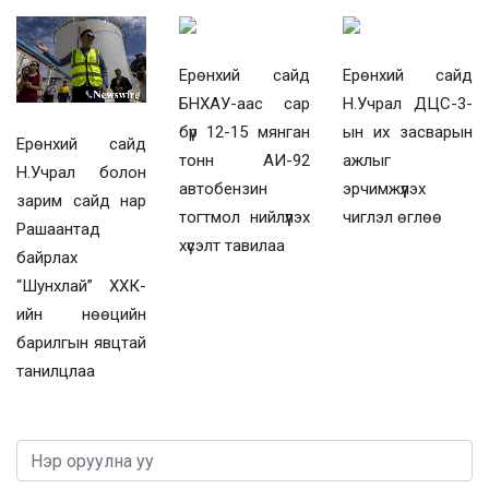
Ерөнхий сайд
Ерөнхий сайд
БНХАУ-аас сар
Н.Учрал ДЦС-3-
бүр 12-15 мянган
ын их засварын
Ерөнхий сайд
тонн АИ-92
ажлыг
Н.Учрал болон
автобензин
эрчимжүүлэх
зарим сайд нар
тогтмол нийлүүлэх
чиглэл өглөө
Рашаантад
хүсэлт тавилаа
байрлах
“Шунхлай” ХХК-
ийн нөөцийн
барилгын явцтай
танилцлаа