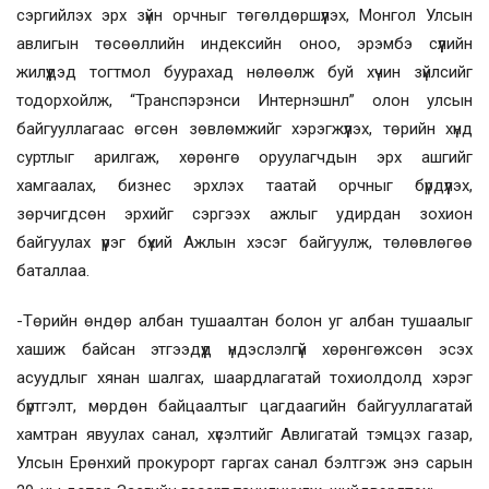
сэргийлэх эрх зүйн орчныг төгөлдөршүүлэх, Монгол Улсын
авлигын төсөөллийн индексийн оноо, эрэмбэ сүүлийн
жилүүдэд тогтмол буурахад нөлөөлж буй хүчин зүйлсийг
тодорхойлж, “Транспэрэнси Интернэшнл” олон улсын
байгууллагаас өгсөн зөвлөмжийг хэрэгжүүлэх, төрийн хүнд
суртлыг арилгаж, хөрөнгө оруулагчдын эрх ашгийг
хамгаалах, бизнес эрхлэх таатай орчныг бүрдүүлэх,
зөрчигдсөн эрхийг сэргээх ажлыг удирдан зохион
байгуулах үүрэг бүхий Ажлын хэсэг байгуулж, төлөвлөгөө
баталлаа.
-Төрийн өндөр албан тушаалтан болон уг албан тушаалыг
хашиж байсан этгээдүүд үндэслэлгүй хөрөнгөжсөн эсэх
асуудлыг хянан шалгах, шаардлагатай тохиолдолд хэрэг
бүртгэлт, мөрдөн байцаалтыг цагдаагийн байгууллагатай
хамтран явуулах санал, хүсэлтийг Авлигатай тэмцэх газар,
Улсын Ерөнхий прокурорт гаргах санал бэлтгэж энэ сарын