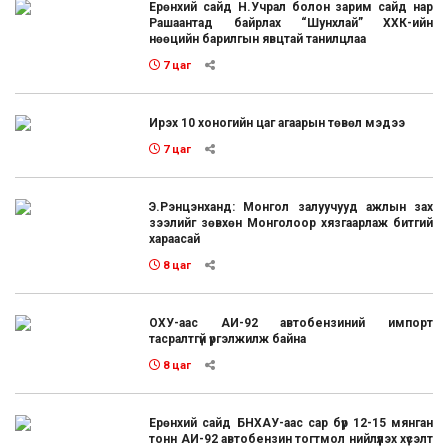
Ерөнхий сайд Н.Учрал болон зарим сайд нар
Рашаантад байрлах “Шунхлай” ХХК-ийн
нөөцийн барилгын явцтай танилцлаа
7 цаг
Ирэх 10 хоногийн цаг агаарын төвөл мэдээ
7 цаг
Э.Рэнцэнханд: Монгол залуучууд ажлын зах
зээлийг зөвхөн Монголоор хязгаарлаж битгий
хараасай
8 цаг
ОХУ-аас АИ-92 автобензиний импорт
тасралтгүй үргэлжилж байна
8 цаг
Ерөнхий сайд БНХАУ-аас сар бүр 12-15 мянган
тонн АИ-92 автобензин тогтмол нийлүүлэх хүсэлт