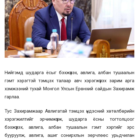
Нийгэмд шударга ёсыг бэхжүүлэх, авлига, албан тушаалын
гэмт хэрэгтэй тэмцэх талаар авч хэрэгжүүлэх зарим арга
хэмжээний тухай Монгол Улсын Ерөнхий сайдын Захирамж
гарлаа.
Тус Захирамжаар Авлигатай тэмцэх үндэсний хөтөлбөрийн
хэрэгжилтийг эрчимжүүлж, шударга ёсны тогтолцоог
бэхжүүлэх, авлига, албан тушаалын гэмт хэргийг эрс
бууруулж, авлига, ашиг сонирхлын зөрчлөөс урьдчилан