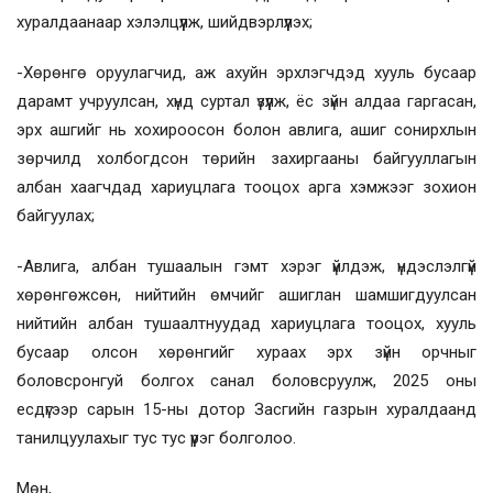
хуралдаанаар хэлэлцүүлж, шийдвэрлүүлэх;
-Хөрөнгө оруулагчид, аж ахуйн эрхлэгчдэд хууль бусаар
дарамт учруулсан, хүнд суртал үзүүлж, ёс зүйн алдаа гаргасан,
эрх ашгийг нь хохироосон болон авлига, ашиг сонирхлын
зөрчилд холбогдсон төрийн захиргааны байгууллагын
албан хаагчдад хариуцлага тооцох арга хэмжээг зохион
байгуулах;
-Авлига, албан тушаалын гэмт хэрэг үйлдэж, үндэслэлгүй
хөрөнгөжсөн, нийтийн өмчийг ашиглан шамшигдуулсан
нийтийн албан тушаалтнуудад хариуцлага тооцох, хууль
бусаар олсон хөрөнгийг хураах эрх зүйн орчныг
боловсронгуй болгох санал боловсруулж, 2025 оны
есдүгээр сарын 15-ны дотор Засгийн газрын хуралдаанд
танилцуулахыг тус тус үүрэг болголоо.
Мөн,