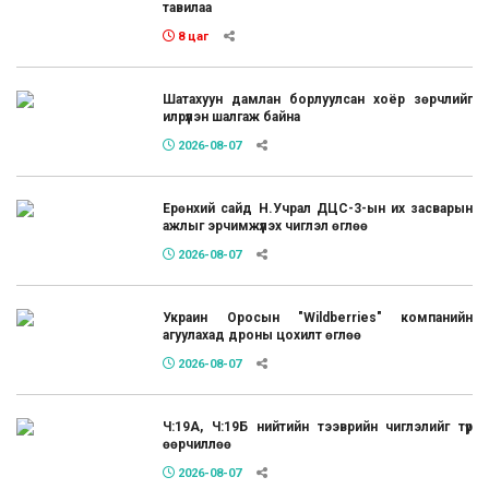
тавилаа
8 цаг
Шатахуун дамлан борлуулсан хоёр зөрчлийг
илрүүлэн шалгаж байна
2026-08-07
Ерөнхий сайд Н.Учрал ДЦС-3-ын их засварын
ажлыг эрчимжүүлэх чиглэл өглөө
2026-08-07
Украин Оросын "Wildberries" компанийн
агуулахад дроны цохилт өглөө
2026-08-07
Ч:19А, Ч:19Б нийтийн тээврийн чиглэлийг түр
өөрчиллөө
2026-08-07