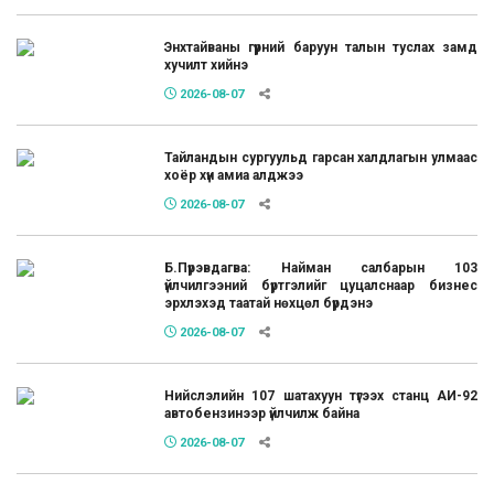
Энхтайваны гүүрний баруун талын туслах замд
хучилт хийнэ
2026-08-07
Тайландын сургуульд гарсан халдлагын улмаас
хоёр хүн амиа алджээ
2026-08-07
Б.Пүрэвдагва: Найман салбарын 103
үйлчилгээний бүртгэлийг цуцалснаар бизнес
эрхлэхэд таатай нөхцөл бүрдэнэ
2026-08-07
Нийслэлийн 107 шатахуун түгээх станц АИ-92
автобензинээр үйлчилж байна
2026-08-07