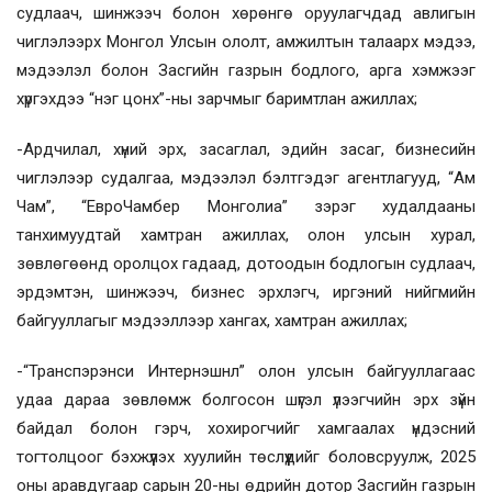
судлаач, шинжээч болон хөрөнгө оруулагчдад авлигын
чиглэлээрх Монгол Улсын ололт, амжилтын талаарх мэдээ,
мэдээлэл болон Засгийн газрын бодлого, арга хэмжээг
хүргэхдээ “нэг цонх”-ны зарчмыг баримтлан ажиллах;
-Ардчилал, хүний эрх, засаглал, эдийн засаг, бизнесийн
чиглэлээр судалгаа, мэдээлэл бэлтгэдэг агентлагууд, “Ам
Чам”, “ЕвроЧамбер Монголиа” зэрэг худалдааны
танхимуудтай хамтран ажиллах, олон улсын хурал,
зөвлөгөөнд оролцох гадаад, дотоодын бодлогын судлаач,
эрдэмтэн, шинжээч, бизнес эрхлэгч, иргэний нийгмийн
байгууллагыг мэдээллээр хангах, хамтран ажиллах;
-“Транспэрэнси Интернэшнл” олон улсын байгууллагаас
удаа дараа зөвлөмж болгосон шүгэл үлээгчийн эрх зүйн
байдал болон гэрч, хохирогчийг хамгаалах үндэсний
тогтолцоог бэхжүүлэх хуулийн төслүүдийг боловсруулж, 2025
оны аравдугаар сарын 20-ны өдрийн дотор Засгийн газрын