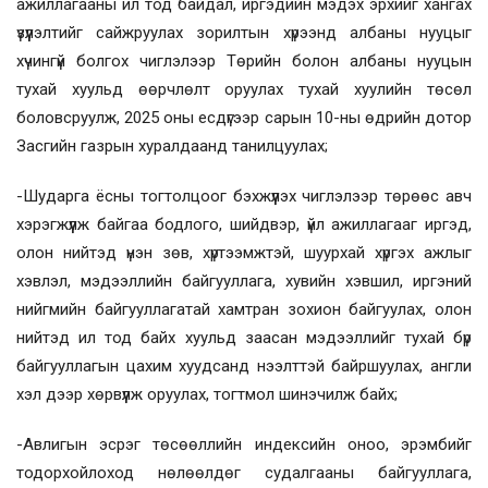
ажиллагааны ил тод байдал, иргэдийн мэдэх эрхийг хангах
үзүүлэлтийг сайжруулах зорилтын хүрээнд албаны нууцыг
хүчингүй болгох чиглэлээр Төрийн болон албаны нууцын
тухай хуульд өөрчлөлт оруулах тухай хуулийн төсөл
боловсруулж, 2025 оны есдүгээр сарын 10-ны өдрийн дотор
Засгийн газрын хуралдаанд танилцуулах;
-Шударга ёсны тогтолцоог бэхжүүлэх чиглэлээр төрөөс авч
хэрэгжүүлж байгаа бодлого, шийдвэр, үйл ажиллагааг иргэд,
олон нийтэд үнэн зөв, хүртээмжтэй, шуурхай хүргэх ажлыг
хэвлэл, мэдээллийн байгууллага, хувийн хэвшил, иргэний
нийгмийн байгууллагатай хамтран зохион байгуулах, олон
нийтэд ил тод байх хуульд заасан мэдээллийг тухай бүр
байгууллагын цахим хуудсанд нээлттэй байршуулах, англи
хэл дээр хөрвүүлж оруулах, тогтмол шинэчилж байх;
-Авлигын эсрэг төсөөллийн индексийн оноо, эрэмбийг
тодорхойлоход нөлөөлдөг судалгааны байгууллага,