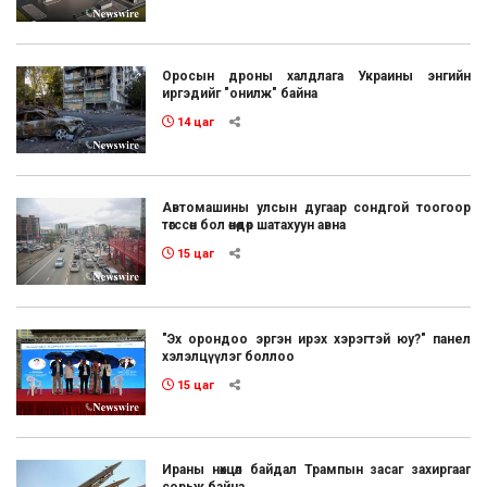
Оросын дроны халдлага Украины энгийн
иргэдийг "онилж" байна
14 цаг
Автомашины улсын дугаар сондгой тоогоор
төгссөн бол өнөөдөр шатахуун авна
15 цаг
"Эх орондоо эргэн ирэх хэрэгтэй юу?" панел
хэлэлцүүлэг боллоо
15 цаг
Ираны нөхцөл байдал Трампын засаг захиргааг