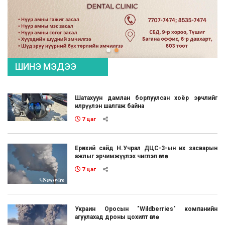
ШИНЭ МЭДЭЭ
Шатахуун дамлан борлуулсан хоёр зөрчлийг
илрүүлэн шалгаж байна
7 цаг
Ерөнхий сайд Н.Учрал ДЦС-3-ын их засварын
ажлыг эрчимжүүлэх чиглэл өглөө
7 цаг
Украин Оросын "Wildberries" компанийн
агуулахад дроны цохилт өглөө