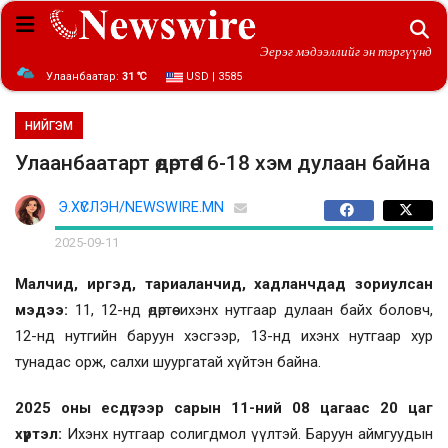
Эерэг мэдээллийг эн тэргүүнд
Улаанбаатар:
31 ℃
USD | 3585
НИЙГЭМ
Улаанбаатарт өдөртөө 16-18 хэм дулаан байна
Э.ХҮСЛЭН/NEWSWIRE.MN
2025-09-11
Малчид, иргэд, тариаланчид, хадланчдад зориулсан
мэдээ:
11, 12-нд өдөртөө ихэнх нутгаар дулаан байх боловч,
12-нд нутгийн баруун хэсгээр, 13-нд ихэнх нутгаар хур
тунадас орж, салхи шуургатай хүйтэн байна.
2025 оны есдүгээр сарын 11-ний 08 цагаас 20 цаг
хүртэл:
Ихэнх нутгаар солигдмол үүлтэй. Баруун аймгуудын