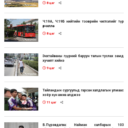
8 цаг
Ч:19А, Ч:19Б нийтийн тээврийн чиглэлийг түр
өөрчиллөө
8 цаг
Энхтайваны гүүрний баруун талын туслах замд
хучилт хийнэ
9 цаг
Тайландын сургуульд гарсан халдлагын улмаас
хоёр хүн амиа алджээ
11 цаг
Б.Пүрэвдагва: Найман салбарын 103