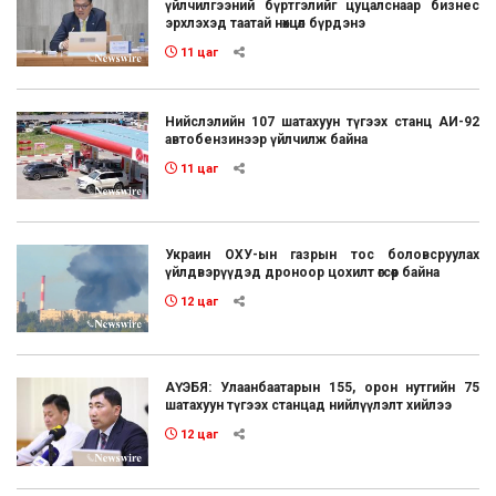
үйлчилгээний бүртгэлийг цуцалснаар бизнес
эрхлэхэд таатай нөхцөл бүрдэнэ
11 цаг
Нийслэлийн 107 шатахуун түгээх станц АИ-92
автобензинээр үйлчилж байна
11 цаг
Украин ОХУ-ын газрын тос боловсруулах
үйлдвэрүүдэд дроноор цохилт өгсөөр байна
12 цаг
АҮЭБЯ: Улаанбаатарын 155, орон нутгийн 75
шатахуун түгээх станцад нийлүүлэлт хийлээ
12 цаг