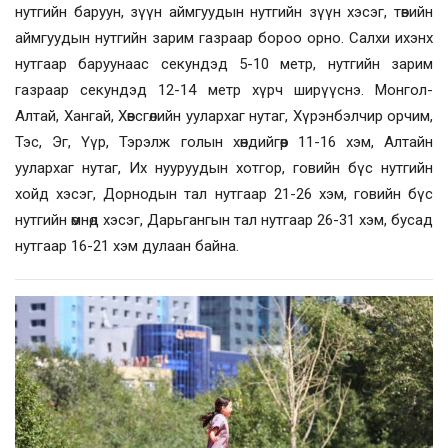
нутгийн баруун, зүүн аймгуудын нутгийн зүүн хэсэг, төвийн
аймгуудын нутгийн зарим газраар бороо орно. Салхи ихэнх
нутгаар баруунаас секундэд 5-10 метр, нутгийн зарим
газраар секундэд 12-14 метр хүрч ширүүснэ. Монгол-
Алтай, Хангай, Хөвсгөлийн уулархаг нутаг, Хүрэнбэлчир орчим,
Тэс, Эг, Үүр, Тэрэлж голын хөндийгөөр 11-16 хэм, Алтайн
уулархаг нутаг, Их нууруудын хотгор, говийн бүс нутгийн
хойд хэсэг, Дорнодын тал нутгаар 21-26 хэм, говийн бүс
нутгийн өмнөд хэсэг, Дарьгангын тал нутгаар 26-31 хэм, бусад
нутгаар 16-21 хэм дулаан байна.