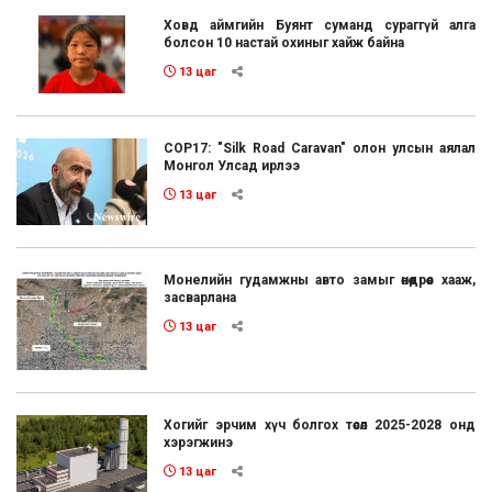
Ховд аймгийн Буянт суманд сураггүй алга
болсон 10 настай охиныг хайж байна
13 цаг
COP17: "Silk Road Caravan" олон улсын аялал
Монгол Улсад ирлээ
13 цаг
Монелийн гудамжны авто замыг өнөөдрөөс хааж,
засварлана
13 цаг
Хогийг эрчим хүч болгох төсөл 2025-2028 онд
хэрэгжинэ
13 цаг