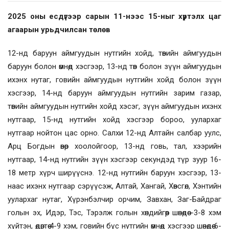
2025 оны есдүгээр сарын 11-нээс 15-ныг хүртэлх
цаг
агаарын урьдчилсан төлөв
12-нд баруун аймгуудын нутгийн хойд, төвийн аймгуудын
баруун болон өмнөд хэсгээр, 13-нд төв болон зүүн аймгуудын
ихэнх нутаг, говийн аймгуудын нутгийн хойд болон зүүн
хэсгээр, 14-нд баруун аймгуудын нутгийн зарим газар,
төвийн аймгуудын нутгийн хойд хэсэг, зүүн аймгуудын ихэнх
нутгаар, 15-нд нутгийн хойд хэсгээр бороо, уулархаг
нутгаар нойтон цас орно. Салхи 12-нд Алтайн салбар уулс,
Арц Богдын өвөр хоолойгоор, 13-нд говь, тал, хээрийн
нутгаар, 14-нд нутгийн зүүн хэсгээр секундэд түр зуур 16-
18 метр хүрч ширүүснэ. 12-нд нутгийн баруун хэсгээр, 13-
наас ихэнх нутгаар сэрүүсэж, Алтай, Хангай, Хөвсгөл, Хэнтийн
уулархаг нутаг, Хүрэнбэлчир орчим, Завхан, Заг-Байдраг
голын эх, Идэр, Тэс, Тэрэлж голын хөндийгөөр шөнөдөө -3-8 хэм
хүйтэн, өдөртөө 4-9 хэм, говийн бүс нутгийн өмнөд хэсгээр шөнөдөө 6-