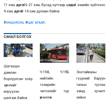
11 хэм, өдөртөө 16-21 хэм, бусад нутгаар шөнөдөө 1 хэмийн хүйтнээс
4 хэм, өдөртөө 9-14 хэм дулаан байна.
#
, #
,
ОНЦОЛСОН
ЦАГ АГААР
САНАЛ БОЛГОХ
Шатахуун
Ч:19А, Ч:19Б
Энхтайваны
дамлан
нийтийн
гүүрний баруун
борлуулсан хоёр
тээврийн
талын туслах
зөрчлийг
чиглэлийг түр
замд хучилт
илрүүлэн
өөрчиллөө
хийнэ
шалгаж байна