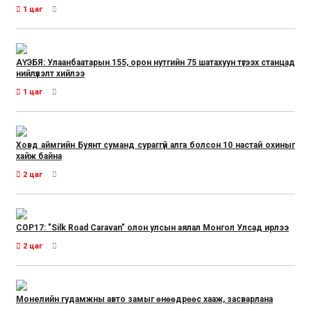
1 цаг
АҮЭБЯ: Улаанбаатарын 155, орон нутгийн 75 шатахуун түгээх станцад
нийлүүлэлт хийлээ
1 цаг
Ховд аймгийн Буянт суманд сураггүй алга болсон 10 настай охиныг
хайж байна
2 цаг
COP17: "Silk Road Caravan" олон улсын аялал Монгол Улсад ирлээ
2 цаг
Монелийн гудамжны авто замыг өнөөдрөөс хааж, засварлана