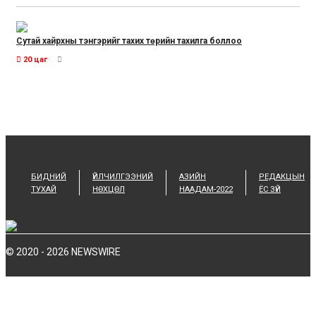
Сутай хайрхны тэнгэрийг тахих төрийн тахилга боллоо
20 цаг
БИДНИЙ
ҮЙЛЧИЛГЭЭНИЙ
АЗИЙН
РЕДАКЦЫН
ТУХАЙ
НӨХЦӨЛ
НААДАМ-2022
ЁС ЗҮЙ
© 2020 - 2026 NEWSWIRE