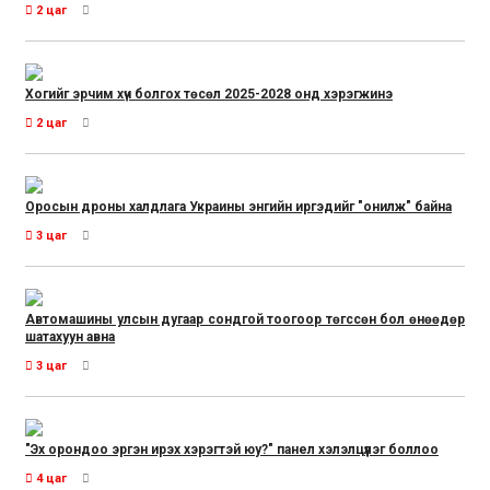
2 цаг
Хогийг эрчим хүч болгох төсөл 2025-2028 онд хэрэгжинэ
2 цаг
Оросын дроны халдлага Украины энгийн иргэдийг "онилж" байна
3 цаг
Автомашины улсын дугаар сондгой тоогоор төгссөн бол өнөөдөр
шатахуун авна
3 цаг
"Эх орондоо эргэн ирэх хэрэгтэй юу?" панел хэлэлцүүлэг боллоо
4 цаг