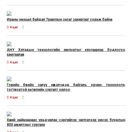
Ираны нөхцөл байдал Трампын засаг захиргааг сорьж байна
4 цаг
АНУ Хятадын технологийн импортыг хязгаарлах бодлогоо
хамгаалав
4 цаг
Говийн бүсийн залуу нүүдэлчдэд байгаль орчин, технологи,
тогтвортой хөгжлийн сургалт орлоо
4 цаг
Хүний наймаанаас урьдчилан сэргийлэх чиглэлээр нисэх буудлын
800 ажилтныг сургана