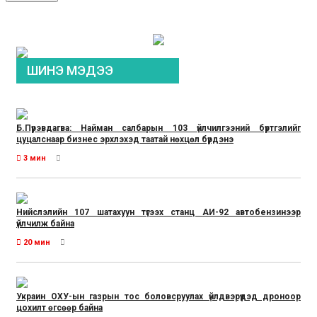
ШИНЭ МЭДЭЭ
Б.Пүрэвдагва: Найман салбарын 103 үйлчилгээний бүртгэлийг
цуцалснаар бизнес эрхлэхэд таатай нөхцөл бүрдэнэ
3 мин
Нийслэлийн 107 шатахуун түгээх станц АИ-92 автобензинээр
үйлчилж байна
20 мин
Украин ОХУ-ын газрын тос боловсруулах үйлдвэрүүдэд дроноор
цохилт өгсөөр байна