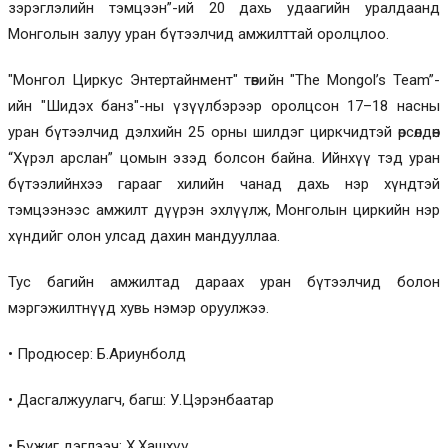
зэрэглэлийн тэмцээн”-ий 20 дахь удаагийн уралдаанд
Монголын залуу уран бүтээлчид амжилттай оролцлоо.
"Монгол Циркус Энтертайнмент" төвийн "The Mongol’s Team”-
ийн "Шидэх банз"-ны үзүүлбэрээр оролцсон 17–18 насны
уран бүтээлчид дэлхийн 25 орны шилдэг циркчидтэй өрсөлдөн
“Хүрэл арслан” цомын эзэд болсон байна. Ийнхүү тэд уран
бүтээлийнхээ гарааг хилийн чанад дахь нэр хүндтэй
тэмцээнээс амжилт дүүрэн эхлүүлж, Монголын циркийн нэр
хүндийг олон улсад дахин мандууллаа.
Тус багийн амжилтад дараах уран бүтээлчид болон
мэргэжилтнүүд хувь нэмэр оруулжээ.
• Продюсер: Б.Ариунболд
• Дасгалжуулагч, багш: У.Цэрэнбаатар
• Бүжиг дэглээч: Х.Хашхүү