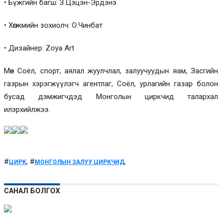
• Бүжгийн багш: З.Цэцэн-Эрдэнэ
• Хөгжмийн зохиолч: О.Чинбат
• Дизайнер: Zoya Art
Мөн Соёл, спорт, аялал жуулчлал, залуучуудын яам, Засгийн
газрын хэрэгжүүлэгч агентлаг, Соёл, урлагийн газар болон
бусад дэмжигчдэд Монголын циркчид талархал
илэрхийлжээ.
#
, #
,
ЦИРК
МОНГОЛЫН ЗАЛУУ ЦИРКЧИД
САНАЛ БОЛГОХ