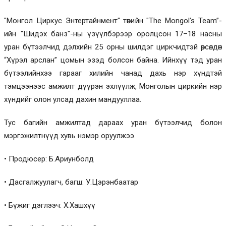
"Монгол Циркус Энтертайнмент" төвийн "The Mongol’s Team”-
ийн "Шидэх банз"-ны үзүүлбэрээр оролцсон 17–18 насны
уран бүтээлчид дэлхийн 25 орны шилдэг циркчидтэй өрсөлдөн
“Хүрэл арслан” цомын эзэд болсон байна. Ийнхүү тэд уран
бүтээлийнхээ гарааг хилийн чанад дахь нэр хүндтэй
тэмцээнээс амжилт дүүрэн эхлүүлж, Монголын циркийн нэр
хүндийг олон улсад дахин мандууллаа.
Тус багийн амжилтад дараах уран бүтээлчид болон
мэргэжилтнүүд хувь нэмэр оруулжээ.
• Продюсер: Б.Ариунболд
• Дасгалжуулагч, багш: У.Цэрэнбаатар
• Бүжиг дэглээч: Х.Хашхүү