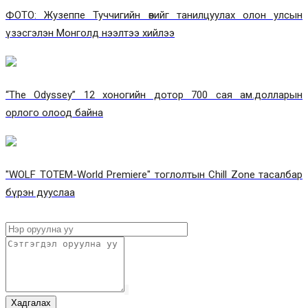
ФОТО: Жузеппе Туччигийн өвийг танилцуулах олон улсын
үзэсгэлэн Монголд нээлтээ хийлээ
“The Odyssey” 12 хоногийн дотор 700 сая ам.долларын
орлого олоод байна
"WOLF TOTEM-World Premiere" тоглолтын Chill Zone тасалбар
бүрэн дууслаа
Хадгалах