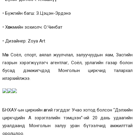
• Бүжгийн багш: З.Цэцэн-Эрдэнэ
• Хөгжмийн зохиолч: О.Чинбат
• Дизайнер: Zoya Art
Мөн Соёл, спорт, аялал жуулчлал, залуучуудын яам, Засгийн
газрын хэрэгжүүлэгч агентлаг, Соёл, урлагийн газар болон
бусад дэмжигчдэд Монголын циркчид талархал
илэрхийлжээ.
БНХАУ-ын циркийн өлгий гэгддэг Учaо хотод болсон “Дэлхийн
циркчдийн А зэрэглэлийн тэмцээн”-ий 20 дахь удаагийн
уралдаанд Монголын залуу уран бүтээлчид амжилттай
оролцлоо.