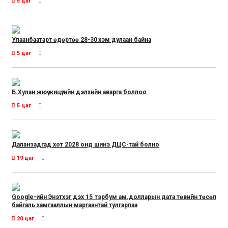
5 цаг
Улаанбаатарт өдөртөө 28-30 хэм дулаан байна
5 цаг
Б.Хулан жюү жицүгийн дэлхийн аварга боллоо
5 цаг
Даланзадгад хот 2028 онд шинэ ДЦС-тай болно
19 цаг
Google-ийн Энэтхэг дэх 15 тэрбум ам.долларын дата төвийн төсөл
байгаль хамгааллын маргаантай тулгарлаа
20 цаг