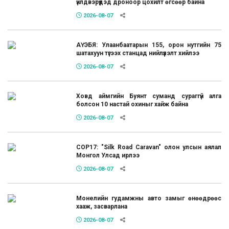
үйлдвэрүүдэд дроноор цохилт өгсөөр байна
2026-08-07
АҮЭБЯ: Улаанбаатарын 155, орон нутгийн 75
шатахуун түгээх станцад нийлүүлэлт хийлээ
2026-08-07
Ховд аймгийн Буянт суманд сураггүй алга
болсон 10 настай охиныг хайж байна
2026-08-07
COP17: "Silk Road Caravan" олон улсын аялал
Монгол Улсад ирлээ
2026-08-07
Монелийн гудамжны авто замыг өнөөдрөөс
хааж, засварлана
2026-08-07