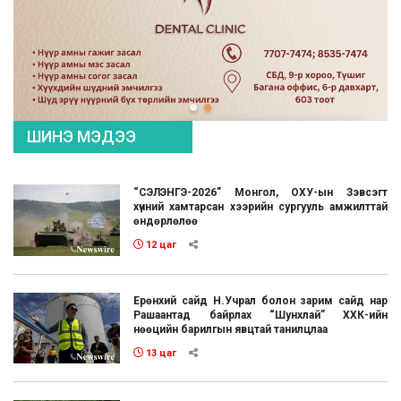
ШИНЭ МЭДЭЭ
“СЭЛЭНГЭ-2026” Монгол, ОХУ-ын Зэвсэгт
хүчний хамтарсан хээрийн сургууль амжилттай
өндөрлөлөө
12 цаг
Ерөнхий сайд Н.Учрал болон зарим сайд нар
Рашаантад байрлах “Шунхлай” ХХК-ийн
нөөцийн барилгын явцтай танилцлаа
13 цаг