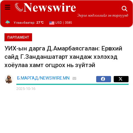
Эерэг мэдээллийг эн тэргүүнд
Улаанбаатар:
27 ℃
USD | 3585
ПАРЛАМЕНТ
УИХ-ын дарга Д.Амарбаясгалан: Ерөнхий
сайд Г.Занданшатарт хандаж хэлэхэд
хоёулаа хамт огцрох нь зүйтэй
Б.МАРГАД/NEWSWIRE.MN
2025-10-16