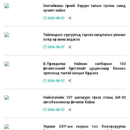
Энхтайваны гүүрний баруун талын туслах замд
хучилт хийнэ
2026-08-07
Тайландын сургуульд гарсан халдлагын улмаас
хоёр хүн амиа алджээ
2026-08-07
Б.Пүрэвдагва: Найман салбарын 103
үйлчилгээний бүртгэлийг цуцалснаар бизнес
эрхлэхэд таатай нөхцөл бүрдэнэ
2026-08-07
Нийслэлийн 107 шатахуун түгээх станц АИ-92
автобензинээр үйлчилж байна
2026-08-07
Украин ОХУ-ын газрын тос боловсруулах