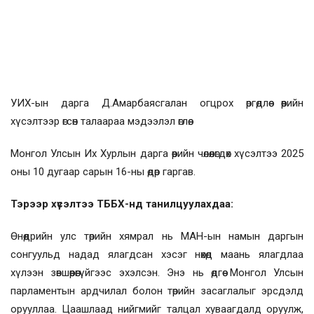
УИХ-ын дарга Д.Амарбаясгалан огцрох өргөдлөө өөрийн
хүсэлтээр өгсөн талаараа мэдээлэл өглөө.
Монгол Улсын Их Хурлын дарга өөрийн чөлөөлөгдөх хүсэлтээ 2025
оны 10 дугаар сарын 16-ны өдөр гаргав.
Тэрээр хүсэлтээ ТББХ-нд танилцуулахдаа:
Өнөөдрийн улс төрийн хямрал нь МАН-ын намын даргын
сонгуульд надад ялагдсан хэсэг нөхөд маань ялагдлаа
хүлээн зөвшөөрөөгүйгээс эхэлсэн. Энэ нь өдгөө Монгол Улсын
парламентын ардчилал болон төрийн засаглалыг эрсдэлд
орууллаа. Цаашлаад нийгмийг талцал хуваагдалд оруулж,