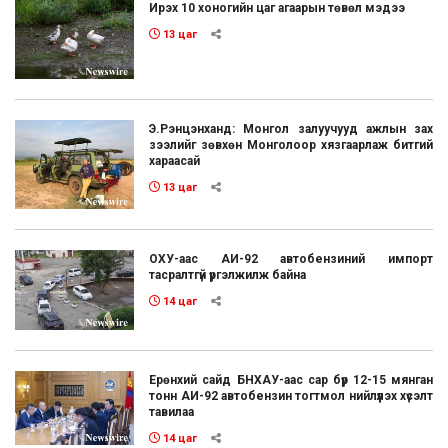
Ирэх 10 хоногийн цаг агаарын төвөл мэдээ
13 цаг
Э.Рэнцэнханд: Монгол залуучууд ажлын зах
зээлийг зөвхөн Монголоор хязгаарлаж битгий
хараасай
13 цаг
ОХУ-аас АИ-92 автобензиний импорт
тасралтгүй үргэлжилж байна
14 цаг
Ерөнхий сайд БНХАУ-аас сар бүр 12-15 мянган
тонн АИ-92 автобензин тогтмол нийлүүлэх хүсэлт
тавилаа
14 цаг