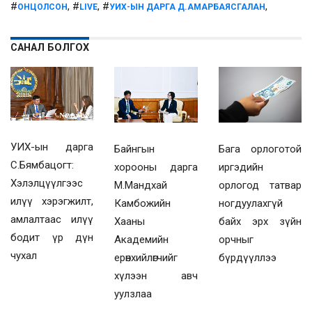
#
, #
, #
,
ОНЦОЛСОН
LIVE
УИХ-ЫН ДАРГА Д.АМАРБАЯСГАЛАН
САНАЛ БОЛГОХ
УИХ-ын дарга
Байнгын
Бага орлоготой
С.Бямбацогт:
хорооны дарга
иргэдийн
Хэлэлцүүлгээс
М.Мандхай
орлогод татвар
илүү хэрэгжилт,
Камбожийн
ногдуулахгүй
амлалтаас илүү
Хааны
байх эрх зүйн
бодит үр дүн
Академийн
орчныг
чухал
ерөнхийлөгчийг
бүрдүүллээ
хүлээн авч
уулзлаа