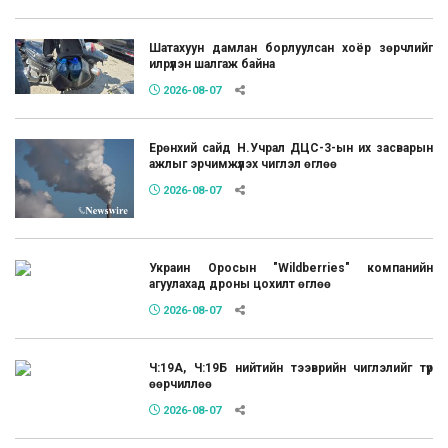
Шатахуун дамлан борлуулсан хоёр зөрчлийг
илрүүлэн шалгаж байна
2026-08-07
Ерөнхий сайд Н.Учрал ДЦС-3-ын их засварын
ажлыг эрчимжүүлэх чиглэл өглөө
2026-08-07
Украин Оросын "Wildberries" компанийн
агуулахад дроны цохилт өглөө
2026-08-07
Ч:19А, Ч:19Б нийтийн тээврийн чиглэлийг түр
өөрчиллөө
2026-08-07