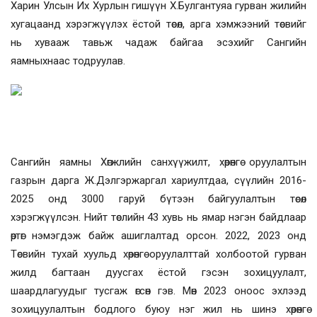
Харин Улсын Их Хурлын гишүүн Х.Булгантуяа гурван жилийн
хугацаанд хэрэгжүүлэх ёстой төсөл, арга хэмжээний төсвийг
нь хувааж тавьж чадаж байгаа эсэхийг Сангийн
яамныхнаас тодруулав.
Сангийн яамны Хөгжлийн санхүүжилт, хөрөнгө оруулалтын
газрын дарга Ж.Дэлгэржаргал хариултдаа, сүүлийн 2016-
2025 онд 3000 гаруй бүтээн байгуулалтын төсөл
хэрэгжүүлсэн. Нийт төслийн 43 хувь нь ямар нэгэн байдлаар
өртөг нэмэгдэж байж ашиглалтад орсон. 2022, 2023 онд
Төсвийн тухай хуульд хөрөнгө оруулалттай холбоотой гурван
жилд багтаан дуусгах ёстой гэсэн зохицуулалт,
шаардлагуудыг тусгаж өгсөн гэв. Мөн 2023 оноос эхлээд
зохицуулалтын бодлого буюу нэг жил нь шинэ хөрөнгө