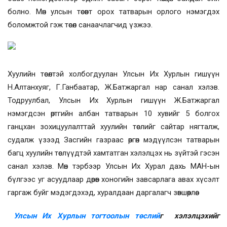
болно. Мөн улсын төсөвт орох татварын орлого нэмэгдэх
боломжтой гэж төсөл санаачлагчид үзжээ.
Хуулийн төсөлтэй холбогдуулан Улсын Их Хурлын гишүүн
Н.Алтанхуяг, Г.Ганбаатар, Ж.Батжаргал нар санал хэлэв.
Тодруулбал, Улсын Их Хурлын гишүүн Ж.Батжаргал
нэмэгдсэн өртгийн албан татварын 10 хувийг 5 болгох
ганцхан зохицуулалттай хуулийн төслийг сайтар нягталж,
судалж үзээд Засгийн газраас өргөн мэдүүлсэн татварын
багц хуулийн төслүүдтэй хамтатган хэлэлцэх нь зүйтэй гэсэн
санал хэлэв. Мөн тэрбээр Улсын Их Хурал дахь МАН-ын
бүлгээс уг асуудлаар дөрөв хоногийн завсарлага авах хүсэлт
гаргаж буйг мэдэгдэхэд, хуралдаан даргалагч зөвшөөрлөө.
Улсын Их Хурлын тогтоолын төслий
г хэлэлцэхийг