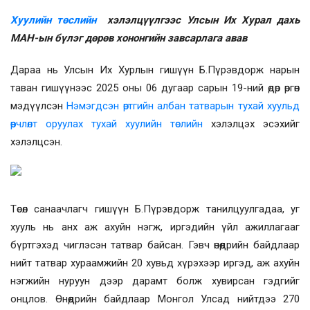
Хуулийн төслийн
хэлэлцүүлгээс Улсын Их Хурал дахь
МАН-ын бүлэг дөрөв хононгийн завсарлага авав
Дараа нь Улсын Их Хурлын гишүүн Б.Пүрэвдорж нарын
таван гишүүнээс 2025 оны 06 дугаар сарын 19-ний өдөр өргөн
мэдүүлсэн
Нэмэгдсэн өртгийн албан татварын тухай хуульд
өөрчлөлт оруулах тухай хуулийн төслийн
хэлэлцэх эсэхийг
хэлэлцсэн.
Төсөл санаачлагч гишүүн Б.Пүрэвдорж танилцуулгадаа, уг
хууль нь анх аж ахуйн нэгж, иргэдийн үйл ажиллагааг
бүртгэхэд чиглэсэн татвар байсан. Гэвч өнөөдрийн байдлаар
нийт татвар хураамжийн 20 хувьд хүрэхээр иргэд, аж ахуйн
нэгжийн нуруун дээр дарамт болж хувирсан гэдгийг
онцлов. Өнөөдрийн байдлаар Монгол Улсад нийтдээ 270