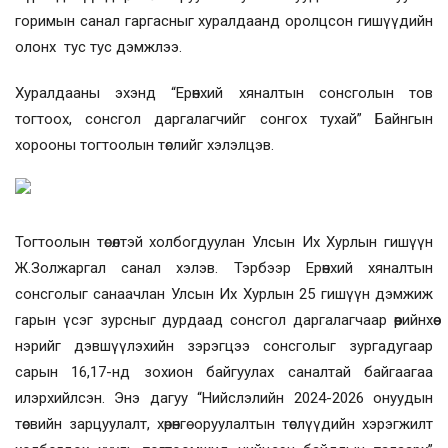
горимын санал гаргасныг хуралдаанд оролцсон гишүүдийн
олонх тус тус дэмжлээ.
Хуралдааны эхэнд “Ерөнхий хяналтын сонсголын тов
тогтоох, сонсгол даргалагчийг сонгох тухай” Байнгын
хорооны тогтоолын төслийг хэлэлцэв.
Тогтоолын төсөлтэй холбогдуулан Улсын Их Хурлын гишүүн
Ж.Золжаргал санал хэлэв. Тэрбээр Ерөнхий хяналтын
сонсголыг санаачлан Улсын Их Хурлын 25 гишүүн дэмжиж
гарын үсэг зурсныг дурдаад сонсгол даргалагчаар өөрийнхөө
нэрийг дэвшүүлэхийн зэрэгцээ сонсголыг зургадугаар
сарын 16,17-нд зохион байгуулах саналтай байгаагаа
илэрхийлсэн. Энэ дагуу “Нийслэлийн 2024-2026 онуудын
төсвийн зарцуулалт, хөрөнгө оруулалтын төслүүдийн хэрэгжилт