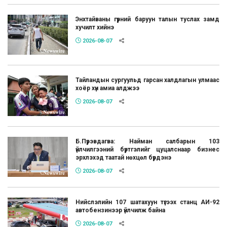
Энхтайваны гүүрний баруун талын туслах замд
хучилт хийнэ
2026-08-07
Тайландын сургуульд гарсан халдлагын улмаас
хоёр хүн амиа алджээ
2026-08-07
Б.Пүрэвдагва: Найман салбарын 103
үйлчилгээний бүртгэлийг цуцалснаар бизнес
эрхлэхэд таатай нөхцөл бүрдэнэ
2026-08-07
Нийслэлийн 107 шатахуун түгээх станц АИ-92
автобензинээр үйлчилж байна
2026-08-07