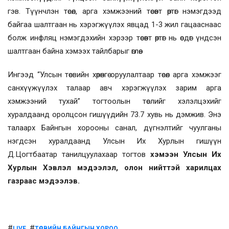
гэв. Түүнчлэн төсөл, арга хэмжээний төсөвт өртөг нэмэгдээд
байгаа шалтгаан нь хэрэгжүүлэх явцад 1-3 жил гацааснаас
болж инфляц нэмэгдэхийн хэрээр төсөвт өртөг нь өсдөг үндсэн
шалтгаан байна хэмээх тайлбарыг өглөө.
Ингээд “Улсын төсвийн хөрөнгө оруулалтаар төсөл арга хэмжээг
санхүүжүүлэх талаар авч хэрэгжүүлэх зарим арга
хэмжээний тухай” тогтоолын төслийг хэлэлцэхийг
хуралдаанд оролцсон гишүүдийн 73.7 хувь нь дэмжив. Энэ
талаарх Байнгын хорооны санал, дүгнэлтийг чуулганы
нэгдсэн хуралдаанд Улсын Их Хурлын гишүүн
Д.Цогтбаатар танилцуулахаар тогтов
хэмээн Улсын Их
Хурлын Хэвлэл мэдээлэл, олон нийттэй харилцах
газраас мэдээлэв.
#
, #
,
LIVE
ТӨСВИЙН БАЙНГЫН ХОРОО