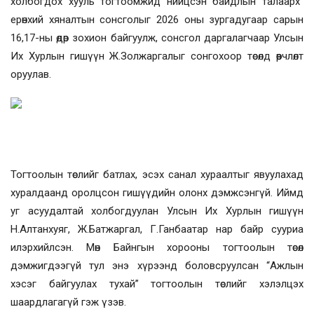
холбогдох хууль тогтоомжид нийцсэн байдлын талаарх”
ерөнхий хяналтын сонсголыг 2026 оны зургадугаар сарын
16,17-ны өдөр зохион байгуулж, сонсгол даргалагчаар Улсын
Их Хурлын гишүүн Ж.Золжаргалыг сонгохоор төсөлд өөрчлөлт
оруулав.
Тогтоолын төслийг батлах, эсэх санал хураалтыг явуулахад
хуралдаанд оролцсон гишүүдийн олонх дэмжсэнгүй. Иймд
уг асуудалтай холбогдуулан Улсын Их Хурлын гишүүн
Н.Алтанхуяг, Ж.Батжаргал, Г.Ганбаатар нар байр сууриа
илэрхийлсэн. Мөн Байнгын хорооны тогтоолын төсөл
дэмжигдээгүй тул энэ хүрээнд боловсруулсан “Ажлын
хэсэг байгуулах тухай” тогтоолын төслийг хэлэлцэх
шаардлагагүй гэж үзэв.