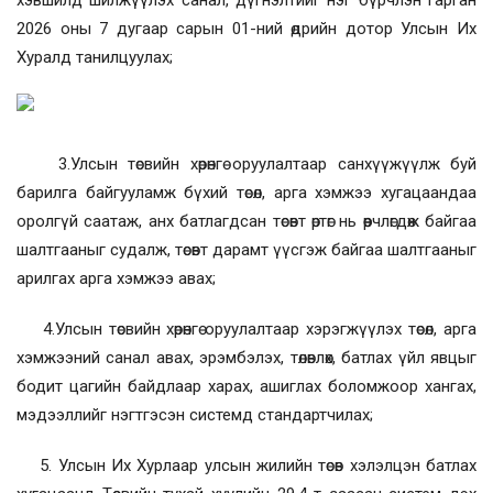
хэвшилд шилжүүлэх санал, дүгнэлтийг нэг бүрчлэн гарган
2026 оны 7 дугаар сарын 01-ний өдрийн дотор Улсын Их
Хуралд танилцуулах;
3.Улсын төсвийн хөрөнгө оруулалтаар санхүүжүүлж буй
барилга байгууламж бүхий төсөл, арга хэмжээ хугацаандаа
оролгүй саатаж, анх батлагдсан төсөвт өртөг нь өөрчлөгдөж байгаа
шалтгааныг судалж, төсөвт дарамт үүсгэж байгаа шалтгааныг
арилгах арга хэмжээ авах;
4.Улсын төсвийн хөрөнгө оруулалтаар хэрэгжүүлэх төсөл, арга
хэмжээний санал авах, эрэмбэлэх, төлөвлөх, батлах үйл явцыг
бодит цагийн байдлаар харах, ашиглах боломжоор хангах,
мэдээллийг нэгтгэсэн системд стандартчилах;
5. Улсын Их Хурлаар улсын жилийн төсөв хэлэлцэн батлах