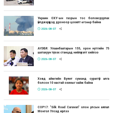
Украин ОХУ-ын газрын тос боловсруулах
үйлдвэрүүдэд дроноор цохилт өгсөөр байна
2026-08-07
АҮЭБЯ: Улаанбаатарын 155, орон нутгийн 75
шатахуун түгээх станцад нийлүүлэлт хийлээ
2026-08-07
Ховд аймгийн Буянт суманд сураггүй алга
болсон 10 настай охиныг хайж байна
2026-08-07
COP17: "Silk Road Caravan" олон улсын аялал
Монгол Улсад ирлээ