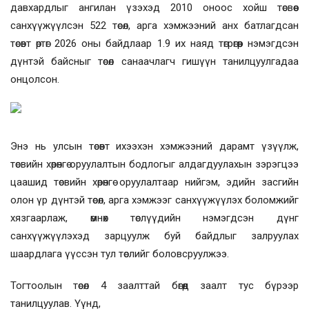
давхардлыг ангилан үзэхэд 2010 оноос хойш төсвөөс
санхүүжүүлсэн 522 төсөл, арга хэмжээний анх батлагдсан
төсөвт өртөг 2026 оны байдлаар 1.9 их наяд төгрөгөөр нэмэгдсэн
дүнтэй байсныг төсөл санаачлагч гишүүн танилцуулгадаа
онцолсон.
Энэ нь улсын төсөвт ихээхэн хэмжээний дарамт үзүүлж,
төсвийн хөрөнгө оруулалтын бодлогыг алдагдуулахын зэрэгцээ
цаашид төсвийн хөрөнгө оруулалтаар нийгэм, эдийн засгийн
олон үр дүнтэй төсөл, арга хэмжээг санхүүжүүлэх боломжийг
хязгаарлаж, өмнөх төслүүдийн нэмэгдсэн дүнг
санхүүжүүлэхэд зарцуулж буй байдлыг залруулах
шаардлага үүссэн тул төслийг боловсруулжээ.
Тогтоолын төсөл 4 заалттай бөгөөд заалт тус бүрээр
танилцуулав. Үүнд,