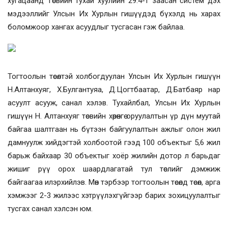
хугацаанд Төсвийн тухай хуулийн 29.4-т заасан систем дэх
мэдээллийг Улсын Их Хурлын гишүүдэд бүхэлд нь харах
боломжоор хангах асуудлыг тусгасан гэж байлаа.
Тогтоолын төсөлтэй холбогдуулан Улсын Их Хурлын гишүүн
Н.Алтанхуяг, Х.Булгантуяа, Д.Цогтбаатар, Д.Батбаяр нар
асуулт асууж, санал хэлэв. Тухайлбал, Улсын Их Хурлын
гишүүн Н. Алтанхуяг төсвийн хөрөнгө оруулалтын үр дүн муутай
байгаа шалтгаан нь бүтээн байгуулалтын ажлыг олон жил
дамнуулж хийдэгтэй холбоотой гээд 100 объектыг 5,6 жил
барьж байхаар 30 объектыг хоёр жилийн дотор л барьдаг
жишиг рүү орох шаардлагатай тул төслийг дэмжиж
байгаагаа илэрхийлэв. Мөн тэрбээр тогтоолын төсөлд төсөл, арга
хэмжээг 2-3 жилээс хэтрүүлэхгүйгээр барих зохицуулалтыг
тусгах санал хэлсэн юм.