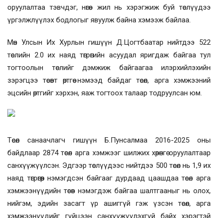
оруулалтаа тэвчдэг, нөгөө жил нь хэрэгжиж буй төслүүдээ
үргэлжлүүлэх бодлогыг явуулж байна хэмээж байлаа.
Мөн Улсын Их Хурлын гишүүн Д.Цогтбаатар нийтдээ 522
төслийн 2.0 их наяд төгрөгийн асуудал яригдаж байгаа тул
тогтоолын төслийг дэмжиж байгаагаа илэрхийлэхийн
зэрэгцээ төсөвт өртгөө нэмээд байдаг төсөл, арга хэмжээний
эцсийн өртгийг хэрхэн, яаж тогтоох талаар тодруулсан юм.
Төсөл санаачлагч гишүүн Б.Пунсалмаа 2016-2025 оны
байдлаар 2874 төсөл арга хэмжээг шилжих хөрөнгө оруулалтаар
санхүүжүүлсэн. Эдгээр төслүүдээс нийтдээ 500 төсөл нь 1,9 их
наяд төгрөгөөр нэмэгдсэн байгааг дурдаад цаашдаа төсөл арга
хэмжээнүүдийн төсөв нэмэгдэж байгаа шалтгааныг нь олох,
нийгэм, эдийн засагт үр ашиггүй гэж үзсэн төсөл, арга
хэмжээнүүдийг гүйцээн санхүүжүүлэхгүй байх хэрэгтэй