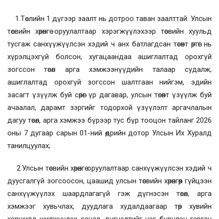
1.Төслийн 1 дүгээр заалт нь дотроо таван заалттай. Улсын
төсвийн хөрөнгө оруулалтаар хэрэгжүүлэхээр төсвийн хуульд
тусгаж санхүүжүүлсэн хэдий ч анх батлагдсан төсөвт өртөг нь
хүрэлцэхгүй болсон, хугацаандаа ашиглалтад орохгүй
зогссон төсөл арга хэмжээнүүдийн талаар судалж,
ашиглалтад орохгүй зогссон шалтгаан нийгэм, эдийн
засагт үзүүлж буй сөрөг үр дагавар, улсын төсөвт үзүүлж буй
ачаалал, дарамт зэргийг тодорхой үзүүлэлт аргачлалын
дагуу төсөл, арга хэмжээ бүрээр тус бүр тооцон тайланг 2026
оны 7 дугаар сарын 01-ний өдрийн дотор Улсын Их Хуралд
танилцуулах;
2.Улсын төсвийн хөрөнгө оруулалтаар санхүүжүүлсэн хэдий ч
дуусгалгүй зогсоосон, цаашид улсын төсвийн хөрөнгөөр гүйцээн
санхүүжүүлэх шаардлагагүй гэж дүгнэсэн төсөл, арга
хэмжээг хувьчлах, дуудлага худалдаагаар төр хувийн