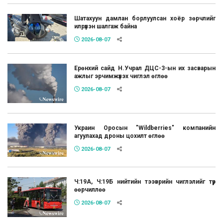
Шатахуун дамлан борлуулсан хоёр зөрчлийг
илрүүлэн шалгаж байна
2026-08-07
Ерөнхий сайд Н.Учрал ДЦС-3-ын их засварын
ажлыг эрчимжүүлэх чиглэл өглөө
2026-08-07
Украин Оросын "Wildberries" компанийн
агуулахад дроны цохилт өглөө
2026-08-07
Ч:19А, Ч:19Б нийтийн тээврийн чиглэлийг түр
өөрчиллөө
2026-08-07