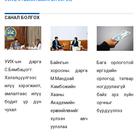
САНАЛ БОЛГОХ
УИХ-ын дарга
Байнгын
Бага орлоготой
С.Бямбацогт:
хорооны дарга
иргэдийн
Хэлэлцүүлгээс
М.Мандхай
орлогод татвар
илүү хэрэгжилт,
Камбожийн
ногдуулахгүй
амлалтаас илүү
Хааны
байх эрх зүйн
бодит үр дүн
Академийн
орчныг
чухал
ерөнхийлөгчийг
бүрдүүллээ
хүлээн авч
уулзлаа