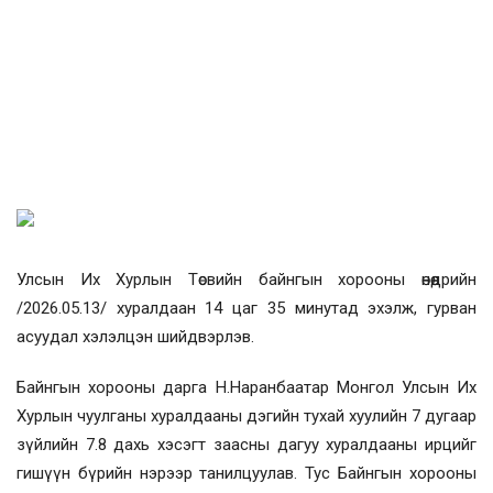
Улсын Их Хурлын Төсвийн байнгын хорооны өнөөдрийн
/2026.05.13/ хуралдаан 14 цаг 35 минутад эхэлж, гурван
асуудал хэлэлцэн шийдвэрлэв.
Байнгын хорооны дарга Н.Наранбаатар Монгол Улсын Их
Хурлын чуулганы хуралдааны дэгийн тухай хуулийн 7 дугаар
зүйлийн 7.8 дахь хэсэгт заасны дагуу хуралдааны ирцийг
гишүүн бүрийн нэрээр танилцуулав. Тус Байнгын хорооны