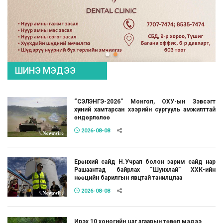
ШИНЭ МЭДЭЭ
“СЭЛЭНГЭ-2026” Монгол, ОХУ-ын Зэвсэгт
хүчний хамтарсан хээрийн сургууль амжилттай
өндөрлөлөө
2026-08-08
Ерөнхий сайд Н.Учрал болон зарим сайд нар
Рашаантад байрлах “Шунхлай” ХХК-ийн
нөөцийн барилгын явцтай танилцлаа
2026-08-08
Ирэх 10 хоногийн цаг агаарын төвөл мэдээ