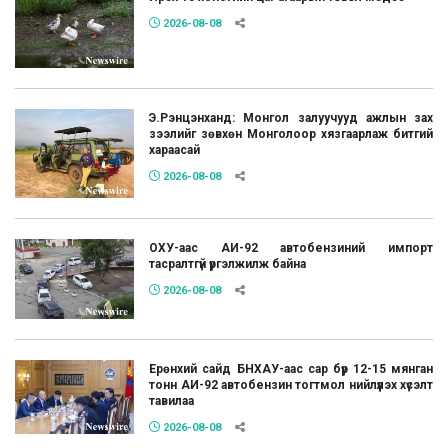
2026-08-08
Э.Рэнцэнханд: Монгол залуучууд ажлын зах
зээлийг зөвхөн Монголоор хязгаарлаж битгий
хараасай
2026-08-08
ОХУ-аас АИ-92 автобензиний импорт
тасралтгүй үргэлжилж байна
2026-08-08
Ерөнхий сайд БНХАУ-аас сар бүр 12-15 мянган
тонн АИ-92 автобензин тогтмол нийлүүлэх хүсэлт
тавилаа
2026-08-08