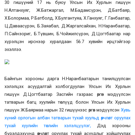
30 гишүүний 17 нь буюу Улсын Их Хурлын гишүүн
Н.Алтанхуяг, Ж.Батжаргал, М.Бадамсүрэн, Д.Батбаяр,
Х.Болормаа, Р.Батболд, Х.Булгантуяа, Х.Ганхуяг, Г.Ганбаатар,
Ц.Даваасүрэн, Б.Заяабал, Д.Жаргалсайхан, Н.Наранбаатар,
П.Сайнзориг, Б.Түвшин, Б.Чойжилсүрэн, Д.Цогтбаатар нар
хүрэлцэн ирснээр хуралдаан 56.7 хувийн ирцтэйгээр
эхэллээ.
Байнгын хорооны дарга Н.Наранбаатарын танилцуулсан
хэлэлцэх асуудалтай холбогдуулан Улсын Их Хурлын
гишүүн Д.Цогтбаатар Засгийн газраас өргөн мэдүүлсэн
татварын багц хуулийн төслүүд болон Улсын Их Хурлын
гишүүн Ж.Баярмаа нарын 32 гишүүнээс өргөн мэдүүлсэн
Хувь
хүний орлогын албан татварын тухай хуульд өөрчлөлт оруулах
тухай хуулийн төслийн хэлэлцүүлэг,
Дэд хорооны
бүрэлдэхүүнд өөрчлөлт оруулах тухай асуудлыг хойшлуулах