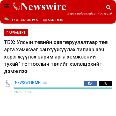
Эерэг мэдээллийг эн тэргүүнд
Улаанбаатар:
19 ℃
USD | 3585
ПАРЛАМЕНТ
ТБХ: Улсын төсвийн хөрөнгө оруулалтаар төсөл
арга хэмжээг санхүүжүүлэх талаар авч
хэрэгжүүлэх зарим арга хэмжээний
тухай” тогтоолын төслийг хэлэлцэхийг
дэмжлээ
NEWSWIRE.MN
2026-05-13