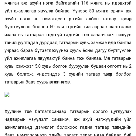
мянган аж ахуйн нэгж байгаагийн 116 мянга нь идэвхтэй
үйл ажиллагаа явуулж байгаа. Үүнээс 80 мянга орчим аж
ахуйн нэгж нь нэмэгдсэн өртгийн албан татвар төлөгчөөр
бүртгүүлсэн боловч 50 сая төгрөгийн хязгаараас шалтгаалж
ихэнх нь татвараа төлдөггүй гэдгийг төсөл санаачлагч гишүүн
танилцуулгадаа дурдаад татварын хувь, хэмжээ өндөр байгаа
учраас бараа бүтээгдэхүүнээ хууль ёсны дагуу бүртгүүлэн
үйл ажиллагаа явуулахгүй байна гэж байлаа. Мөн татварын
хувь, хэмжээг 5.0 хувь болгон бууруулан буцаан олголт нь 2
хувь болгож, үндсэндээ 3 хувийн татвар төлөхөөр болбол
татварын бааз суурь өргөжинө гэв.
Хуулийн төсөл батлагдсанаар татварын орлого цуглуулах
чадварын үзүүлэлт сайжирч, аж ахуй нэгжүүдийн үйл
ажиллагаанд дэмжлэг болохоос гадна татвар төлөгчдийн
бааз нэмэгдсэнээр эдийн засагт эерэг нөхцөл байдал бий