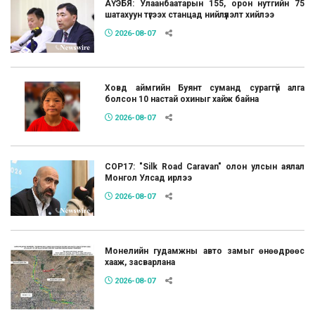
АҮЭБЯ: Улаанбаатарын 155, орон нутгийн 75
шатахуун түгээх станцад нийлүүлэлт хийлээ
2026-08-07
Ховд аймгийн Буянт суманд сураггүй алга
болсон 10 настай охиныг хайж байна
2026-08-07
COP17: "Silk Road Caravan" олон улсын аялал
Монгол Улсад ирлээ
2026-08-07
Монелийн гудамжны авто замыг өнөөдрөөс
хааж, засварлана
2026-08-07