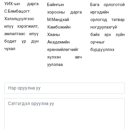
УИХ-ын дарга
Байнгын
Бага орлоготой
С.Бямбацогт:
хорооны дарга
иргэдийн
Хэлэлцүүлгээс
М.Мандхай
орлогод татвар
илүү хэрэгжилт,
Камбожийн
ногдуулахгүй
амлалтаас илүү
Хааны
байх эрх зүйн
бодит үр дүн
Академийн
орчныг
чухал
ерөнхийлөгчийг
бүрдүүллээ
хүлээн авч
уулзлаа