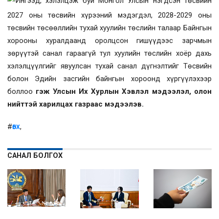
Ингээд, хэлэлцэж буй Монгол Улсын нэгдсэн төсвийн
2027 оны төсвийн хүрээний мэдэгдэл, 2028-2029 оны
төсвийн төсөөллийн тухай хуулийн төслийн талаар Байнгын
хорооны хуралдаанд оролцсон гишүүдээс зарчмын
зөрүүтэй санал гараагүй тул хуулийн төслийн хоёр дахь
хэлэлцүүлгийг явуулсан тухай санал дүгнэлтийг Төсвийн
болон Эдийн засгийн байнгын хороонд хүргүүлэхээр
боллоо
гэж Улсын Их Хурлын Хэвлэл мэдээлэл, олон
нийттэй харилцах газраас мэдээлэв.
#
,
ӨБХ
САНАЛ БОЛГОХ