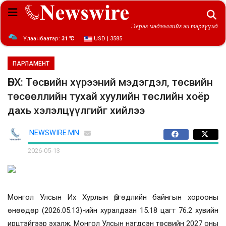
Эерэг мэдээллийг эн тэргүүнд
Улаанбаатар:
31 ℃
USD | 3585
ПАРЛАМЕНТ
ӨБХ: Төсвийн хүрээний мэдэгдэл, төсвийн
төсөөллийн тухай хуулийн төслийн хоёр
дахь хэлэлцүүлгийг хийлээ
NEWSWIRE.MN
2026-05-13
Монгол Улсын Их Хурлын Өргөдлийн байнгын хорооны
өнөөдөр
(
2026.05.13
)-ийн
хуралдаан 15.18 цагт 76.2 хувийн
ирцтэйгээр эхэлж, Монгол Улсын нэгдсэн төсвийн 2027 оны