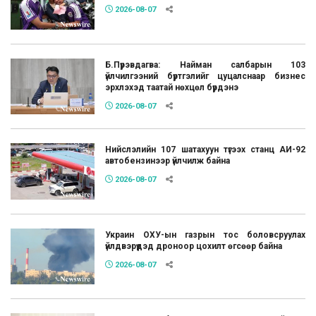
2026-08-07
Б.Пүрэвдагва: Найман салбарын 103
үйлчилгээний бүртгэлийг цуцалснаар бизнес
эрхлэхэд таатай нөхцөл бүрдэнэ
2026-08-07
Нийслэлийн 107 шатахуун түгээх станц АИ-92
автобензинээр үйлчилж байна
2026-08-07
Украин ОХУ-ын газрын тос боловсруулах
үйлдвэрүүдэд дроноор цохилт өгсөөр байна
2026-08-07