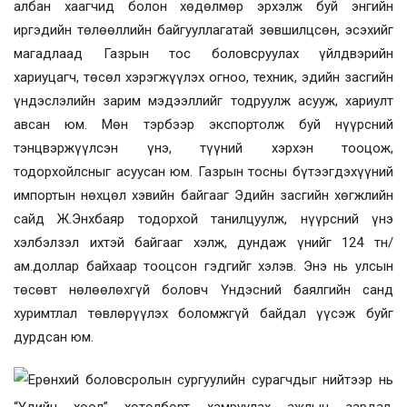
албан хаагчид болон хөдөлмөр эрхэлж буй энгийн
иргэдийн төлөөллийн байгууллагатай зөвшилцсөн, эсэхийг
магадлаад Газрын тос боловсруулах үйлдвэрийн
хариуцагч, төсөл хэрэгжүүлэх огноо, техник, эдийн засгийн
үндэслэлийн зарим мэдээллийг тодруулж асууж, хариулт
авсан юм. Мөн тэрбээр экспортолж буй нүүрсний
тэнцвэржүүлсэн үнэ, түүний хэрхэн тооцож,
тодорхойлсныг асуусан юм. Газрын тосны бүтээгдэхүүний
импортын нөхцөл хэвийн байгааг
Эдийн засгийн хөгжлийн
сайд Ж.Энхбаяр
тодорхой танилцуулж, нүүрсний үнэ
хэлбэлзэл ихтэй байгааг хэлж, дундаж үнийг 124 тн
/
ам.доллар байхаар тооцсон гэдгийг хэлэв. Энэ нь улсын
төсөвт нөлөөлөхгүй боловч Үндэсний баялгийн санд
хуримтлал төвлөрүүлэх боломжгүй байдал үүсэж буйг
дурдсан юм.
Ерөнхий боловсролын сургуулийн сурагчдыг нийтээр нь