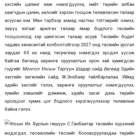
хэсгийн цалинг яаж нэмэгдүүлэх, нийт төрийн албан
хаагчдын цалин, хөлсийг хэрхэн тооцож төлөвлөсөн талаар
асуусан юм. Мөн тэрбээр
ахмад настны т
этгэврийг нэмэх,
зөрүү ялгааг арилгах талаар ямар бодлого төсвийн
тооцоололд хэр шингэсэн талаар асуув. Төсвийн бодит
чадавх ханасантай холбоотойгоор 2027 онд төсвийн урсгал
зардал 4.0 их наяд төгрөгөөр нэмэгдэх эрсдэл үүсэж
байгаа бөгөөд хөрөнгө оруулалтын орон зай хумигдсан
гэдгийг
Монгол Улсын Тэргүүн Шадар сайд бөгөөд
Эдийн
засгийн хөгжлийн сайд Ж.Энхбаяр тайлбарлалаа. Иймд
эдийн засгийг тэлэх, хөрөнгө оруулалтыг нэмэгдүүлэх,
хувийн хэвшлийг дэмжиж, эдийн засаг дахь төрийн
оролцоог хумих цог бодлого хэрэгжүүлэхээр төлөвлөж
байна гэлээ.
Улсын Их Хурлын гишүүн С.Ганбаатар төсвийн хүрээний
мэдэгдэл, төсөөллийн төслийг боловсруулахдаа төрийн