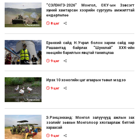
“СЭЛЭНГЭ-2026” Монгол, ОХУ-ын Зэвсэгт
хүчний хамтарсан хээрийн сургууль амжилттай
өндөрлөлөө
8 цаг
Ерөнхий сайд Н.Учрал болон зарим сайд нар
Рашаантад байрлах “Шунхлай” ХХК-ийн
нөөцийн барилгын явцтай танилцлаа
9 цаг
Ирэх 10 хоногийн цаг агаарын төвөл мэдээ
9 цаг
Э.Рэнцэнханд: Монгол залуучууд ажлын зах
зээлийг зөвхөн Монголоор хязгаарлаж битгий
хараасай
9 цаг