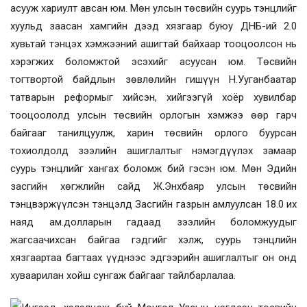
асууж хариулт авсан юм. Мөн улсын төсвийн суурь тэнцлийг
хуульд заасан хамгийн дээд хязгаар буюу ДНБ-ий 2.0
хувьтай тэнцэх хэмжээний ашигтай байхаар тооцоолсон нь
хэрэгжих боломжтой эсэхийг асуусан юм. Төсвийн
тогтвортой байдлын зөвлөлийн гишүүн Н.Ууганбаатар
татварын реформыг хийсэн, хийгээгүй хоёр хувилбар
тооцоололд улсын төсвийн орлогын хэмжээ өөр гарч
байгааг танилцуулж, харин төсвийн орлого буурсан
тохиолдолд зээлийн ашиглалтыг нэмэгдүүлэх замаар
суурь тэнцлийг хангах боломж бий гэсэн юм. Мөн
Эдийн
засгийн хөгжлийн сайд Ж.Энхбаяр
улсын төсвийн
тэнцвэржүүлсэн тэнцэлд Засгийн газрын амлуулсан 18.0 их
наяд ам.долларын гадаад зээлийн боломжуудыг
жагсаачихсан байгаа гэдгийг хэлж, суурь тэнцлийн
хязгаартаа багтаах үүднээс эдгээрийн ашиглалтыг он онд
хуваарилан хойш сунгаж байгааг тайлбарлалаа.