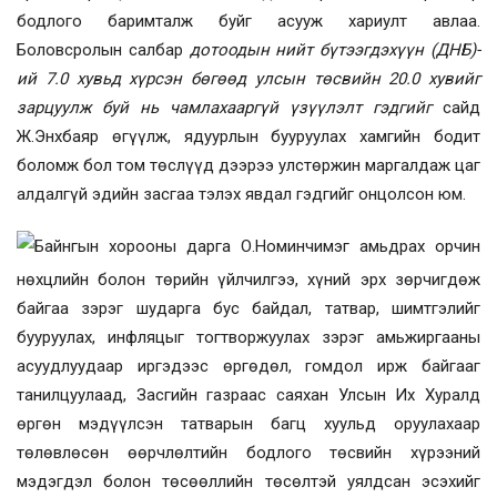
бодлого баримталж буйг асууж хариулт авлаа.
Боловсролын салбар
дотоодын нийт бүтээгдэхүүн
(ДНБ)
-
ий 7.0 хувьд хүрсэн бөгөөд улсын төсвийн 20.0 хувийг
зарцуулж буй нь чамлахааргүй үзүүлэлт гэдгийг
сайд
Ж.Энхбаяр өгүүлж, ядуурлын бууруулах хамгийн бодит
боломж бол том төслүүд дээрээ улстөржин маргалдаж цаг
алдалгүй эдийн засгаа тэлэх явдал гэдгийг онцолсон юм.
Байнгын хорооны дарга О.Номинчимэг амьдрах орчин
нөхцлийн болон төрийн үйлчилгээ, хүний эрх зөрчигдөж
байгаа зэрэг шударга бус байдал, татвар, шимтгэлийг
бууруулах, инфляцыг тогтворжуулах зэрэг амьжиргааны
асуудлуудаар иргэдээс өргөдөл, гомдол ирж байгааг
танилцуулаад, Засгийн газраас саяхан Улсын Их Хуралд
өргөн мэдүүлсэн татварын багц хуульд оруулахаар
төлөвлөсөн өөрчлөлтийн бодлого төсвийн хүрээний
мэдэгдэл болон төсөөллийн төсөлтэй уялдсан эсэхийг