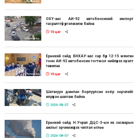
ОХУ-аас АИ-92 автобензиний импорт
тасралтгүй үргэлжилж байна
10 цаг
Ерөнхий сайд БНХАУ-аас сар бүр 12-15 мянган
тонн АИ-92 автобензин тогтмол нийлүүлэх хүсэлт
тавилаа
10 цаг
Шатахуун дамлан борлуулсан хоёр зөрчлийг
илрүүлэн шалгаж байна
2026-08-07
Ерөнхий сайд Н.Учрал ДЦС-3-ын их засварын
ажлыг эрчимжүүлэх чиглэл өглөө
2026-08-07