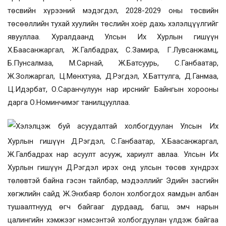
төсвийн хүрээний мэдэгдэл, 2028-2029 оны төсвийн
төсөөллийн тухай хуулийн төслийн хоёр дахь хэлэлцүүлгийг
явууллаа. Хуралдаанд Улсын Их Хурлын гишүүн
Х.Баасанжаргал, Ж.Галбадрах, С.Замира, Г.Лувсанжамц,
Б.Пунсалмаа, М.Сарнай, Ж.Батсуурь, С.Ганбаатар,
Ж.Золжаргал, Ц.Мөнхтуяа, Д.Рэгдэл, Х.Баттулга, Д.Ганмаа,
Ц.Идэрбат, О.Саранчулуун нар ирснийг Байнгын хорооны
дарга О.Номинчимэг танилцууллаа.
Хэлэлцэж буй асуудалтай холбогдуулан Улсын Их
Хурлын гишүүн Д.Рэгдэл, С.Ганбаатар, Х.Баасанжаргал,
Ж.Галбадрах нар асуулт асууж, хариулт авлаа. Улсын Их
Хурлын гишүүн
Д.Рэгдэл ирэх онд улсын төсөв хүндрэх
төлөвтэй байна гэсэн тайлбар, мэдээллийг Эдийн засгийн
хөгжлийн сайд Ж.Энхбаяр болон холбогдох яамдын албан
тушаалтнууд өгч байгааг дурдаад, багш, эмч нарын
цалингийн хэмжээг нэмсэнтэй холбогдуулан үлдэж байгаа