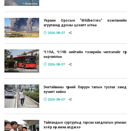
Украин Оросын "Wildberries" компанийн
агуулахад дроны цохилт өглөө
2026-08-07
Ч:19А, Ч:19Б нийтийн тээврийн чиглэлийг түр
өөрчиллөө
2026-08-07
Энхтайваны гүүрний баруун талын туслах замд
хучилт хийнэ
2026-08-07
Тайландын сургуульд гарсан халдлагын улмаас
хоёр хүн амиа алджээ