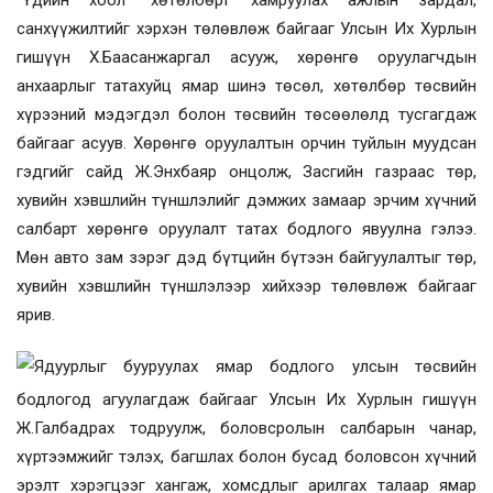
“Үдийн хоол” хөтөлбөрт хамруулах ажлын зардал,
санхүүжилтийг хэрхэн төлөвлөж байгааг Улсын Их Хурлын
гишүүн Х.Баасанжаргал асууж, хөрөнгө оруулагчдын
анхаарлыг татахуйц ямар шинэ төсөл, хөтөлбөр төсвийн
хүрээний мэдэгдэл болон төсвийн төсөөлөлд тусгагдаж
байгааг асуув. Хөрөнгө оруулалтын орчин туйлын муудсан
гэдгийг сайд Ж.Энхбаяр онцолж, Засгийн газраас төр,
хувийн хэвшлийн түншлэлийг дэмжих замаар эрчим хүчний
салбарт хөрөнгө оруулалт татах бодлого явуулна гэлээ.
Мөн авто зам зэрэг дэд бүтцийн бүтээн байгуулалтыг төр,
хувийн хэвшлийн түншлэлээр хийхээр төлөвлөж байгааг
ярив.
Ядуурлыг бууруулах ямар бодлого улсын төсвийн
бодлогод агуулагдаж байгааг Улсын Их Хурлын гишүүн
Ж.Галбадрах тодруулж, боловсролын салбарын чанар,
хүртээмжийг тэлэх, багшлах болон бусад боловсон хүчний
эрэлт хэрэгцээг хангаж, хомсдлыг арилгах талаар ямар