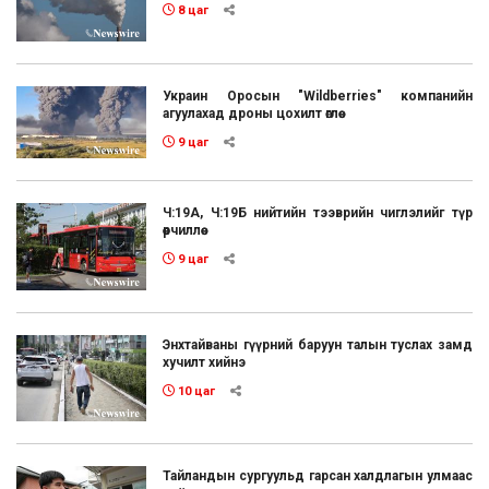
8 цаг
Украин Оросын "Wildberries" компанийн
агуулахад дроны цохилт өглөө
9 цаг
Ч:19А, Ч:19Б нийтийн тээврийн чиглэлийг түр
өөрчиллөө
9 цаг
Энхтайваны гүүрний баруун талын туслах замд
хучилт хийнэ
10 цаг
Тайландын сургуульд гарсан халдлагын улмаас