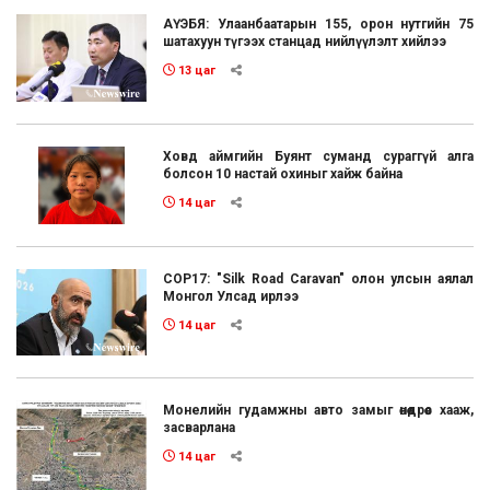
АҮЭБЯ: Улаанбаатарын 155, орон нутгийн 75
шатахуун түгээх станцад нийлүүлэлт хийлээ
13 цаг
Ховд аймгийн Буянт суманд сураггүй алга
болсон 10 настай охиныг хайж байна
14 цаг
COP17: "Silk Road Caravan" олон улсын аялал
Монгол Улсад ирлээ
14 цаг
Монелийн гудамжны авто замыг өнөөдрөөс хааж,
засварлана
14 цаг