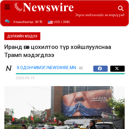
Эерэг мэдээллийг эн тэргүүнд
Улаанбаатар:
31 ℃
USD | 3585
ДЭЛХИЙН МЭДЭЭ
Иранд өгөх цохилтоо түр хойшлуулснаа
Трамп мэдэгдлээ
Х.ОДОНЧИМЭГ/NEWSWIRE.MN
2026-05-19