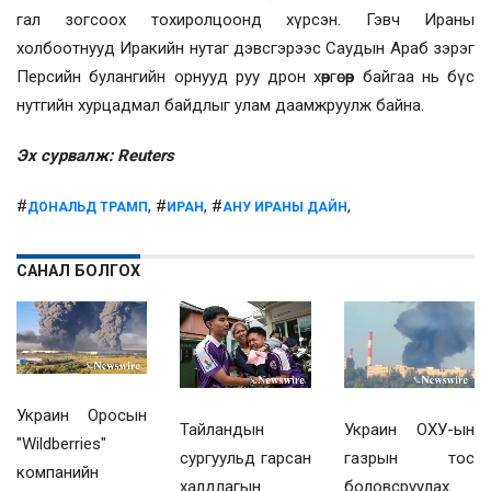
гал зогсоох тохиролцоонд хүрсэн. Гэвч Ираны
холбоотнууд Иракийн нутаг дэвсгэрээс Саудын Араб зэрэг
Персийн булангийн орнууд руу дрон хөөргөсөөр байгаа нь бүс
нутгийн хурцадмал байдлыг улам даамжруулж байна.
Эх сурвалж: Reuters
#
, #
, #
,
ДОНАЛЬД ТРАМП
ИРАН
АНУ ИРАНЫ ДАЙН
САНАЛ БОЛГОХ
Украин Оросын
Украин ОХУ-ын
Тайландын
"Wildberries"
газрын тос
сургуульд гарсан
компанийн
боловсруулах
халдлагын