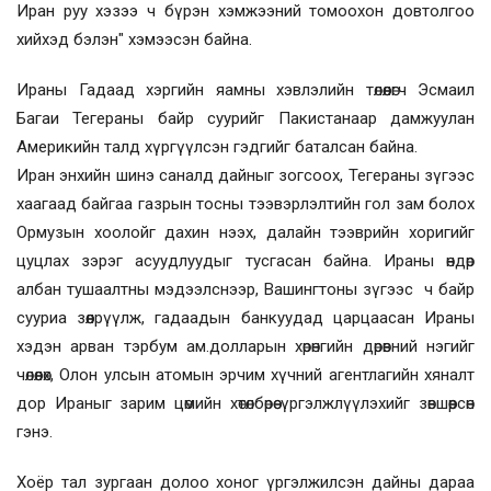
Иран руу хэзээ ч бүрэн хэмжээний томоохон довтолгоо
хийхэд бэлэн" хэмээсэн байна.
Ираны Гадаад хэргийн яамны хэвлэлийн төлөөлөгч Эсмаил
Багаи Тегераны байр суурийг Пакистанаар дамжуулан
Америкийн талд хүргүүлсэн гэдгийг баталсан байна.
Иран энхийн шинэ саналд дайныг зогсоох, Тегераны зүгээс
хаагаад байгаа газрын тосны тээвэрлэлтийн гол зам болох
Ормузын хоолойг дахин нээх, далайн тээврийн хоригийг
цуцлах зэрэг асуудлуудыг тусгасан байна. Ираны өндөр
албан тушаалтны мэдээлснээр, Вашингтоны зүгээс ч байр
сууриа зөөлрүүлж, гадаадын банкуудад царцаасан Ираны
хэдэн арван тэрбум ам.долларын хөрөнгийн дөрөвний нэгийг
чөлөөлөх, Олон улсын атомын эрчим хүчний агентлагийн хяналт
дор Ираныг зарим цөмийн хөтөлбөрөө үргэлжлүүлэхийг зөвшөөрсөн
гэнэ.
Хоёр тал зургаан долоо хоног үргэлжилсэн дайны дараа