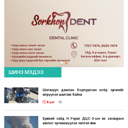
ШИНЭ МЭДЭЭ
Шатахуун дамлан борлуулсан хоёр зөрчлийг
илрүүлэн шалгаж байна
8 цаг
Ерөнхий сайд Н.Учрал ДЦС-3-ын их засварын
ажлыг эрчимжүүлэх чиглэл өглөө