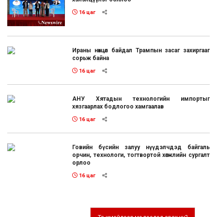
16 цаг
Ираны нөхцөл байдал Трампын засаг захиргааг
сорьж байна
16 цаг
АНУ Хятадын технологийн импортыг
хязгаарлах бодлогоо хамгаалав
16 цаг
Говийн бүсийн залуу нүүдэлчдэд байгаль
орчин, технологи, тогтвортой хөгжлийн сургалт
орлоо
16 цаг