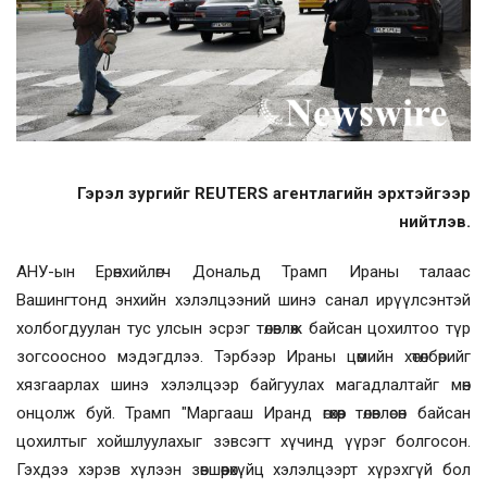
Гэрэл зургийг REUTERS агентлагийн эрхтэйгээр
нийтлэв.
АНУ-ын Ерөнхийлөгч Дональд Трамп Ираны талаас
Вашингтонд энхийн хэлэлцээний шинэ санал ирүүлсэнтэй
холбогдуулан тус улсын эсрэг төлөвлөж байсан цохилтоо түр
зогсоосноо мэдэгдлээ. Тэрбээр Ираны цөмийн хөтөлбөрийг
хязгаарлах шинэ хэлэлцээр байгуулах магадлалтайг мөн
онцолж буй. Трамп "Маргааш Иранд өгөхөөр төлөвлөсөн байсан
цохилтыг хойшлуулахыг зэвсэгт хүчинд үүрэг болгосон.
Гэхдээ хэрэв хүлээн зөвшөөрөхүйц хэлэлцээрт хүрэхгүй бол