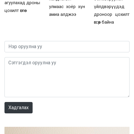
агуулахад дроны
үйлдвэрүүдэд
улмаас хоёр хүн
цохилт өглөө
дроноор цохилт
амиа алджээ
өгсөөр байна
0 / 1000
Хадгалах