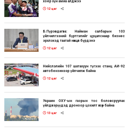
хоёр хүн амиа алджээ
12 цаг
Б.Пүрэвдагва: Найман салбарын 103
үйлчилгээний бүртгэлийг цуцалснаар бизнес
эрхлэхэд таатай нөхцөл бүрдэнэ
12 цаг
Нийслэлийн 107 шатахуун түгээх станц АИ-92
автобензинээр үйлчилж байна
12 цаг
Украин ОХУ-ын газрын тос боловсруулах
үйлдвэрүүдэд дроноор цохилт өгсөөр байна
13 цаг