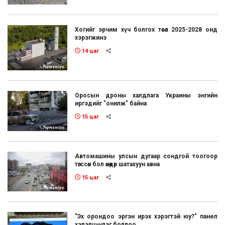
Хогийг эрчим хүч болгох төсөл 2025-2028 онд
хэрэгжинэ
14 цаг
Оросын дроны халдлага Украины энгийн
иргэдийг "онилж" байна
15 цаг
Автомашины улсын дугаар сондгой тоогоор
төгссөн бол өнөөдөр шатахуун авна
15 цаг
"Эх орондоо эргэн ирэх хэрэгтэй юу?" панел
хэлэлцүүлэг боллоо