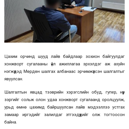
Цахим орчинд шууд лайв байдлаар зохион байгуулдаг
хонжворт сугалааны үйл ажиллагаа эрхэлдэг аж ахуйн
нэгжүүдэд Мөрдөн шалгах албанаас эрчимжүүлсэн шалгалтыг
явуулсан.
Шалгалтын явцад тээврийн хэрэгслийн обуд, гупер, нүүр
зэргийг сольж олон удаа хонжворт сугалаанд оролцуулж,
урьд өмнө цахимд байршуулсан лайв мэдээллээ устгах
замаар иргэдийг залилдаг этгээдүүдийг олж тогтоосон
байна.