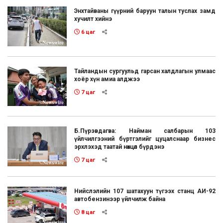
Энхтайваны гүүрний баруун талын туслах замд
хучилт хийнэ
6 цаг
Тайландын сургуульд гарсан халдлагын улмаас
хоёр хүн амиа алджээ
7 цаг
Б.Пүрэвдагва: Найман салбарын 103
үйлчилгээний бүртгэлийг цуцалснаар бизнес
эрхлэхэд таатай нөхцөл бүрдэнэ
7 цаг
Нийслэлийн 107 шатахуун түгээх станц АИ-92
автобензинээр үйлчилж байна
8 цаг