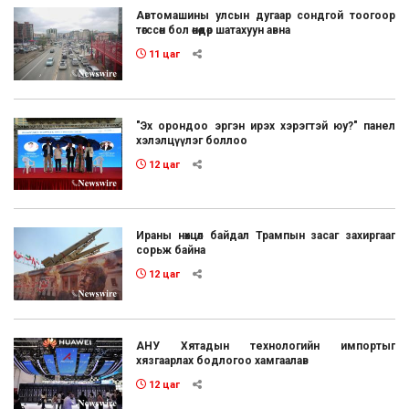
Автомашины улсын дугаар сондгой тоогоор
төгссөн бол өнөөдөр шатахуун авна
11 цаг
"Эх орондоо эргэн ирэх хэрэгтэй юу?" панел
хэлэлцүүлэг боллоо
12 цаг
Ираны нөхцөл байдал Трампын засаг захиргааг
сорьж байна
12 цаг
АНУ Хятадын технологийн импортыг
хязгаарлах бодлогоо хамгаалав
12 цаг