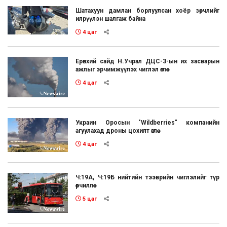
Шатахуун дамлан борлуулсан хоёр зөрчлийг
илрүүлэн шалгаж байна
4 цаг
Ерөнхий сайд Н.Учрал ДЦС-3-ын их засварын
ажлыг эрчимжүүлэх чиглэл өглөө
4 цаг
Украин Оросын "Wildberries" компанийн
агуулахад дроны цохилт өглөө
4 цаг
Ч:19А, Ч:19Б нийтийн тээврийн чиглэлийг түр
өөрчиллөө
5 цаг