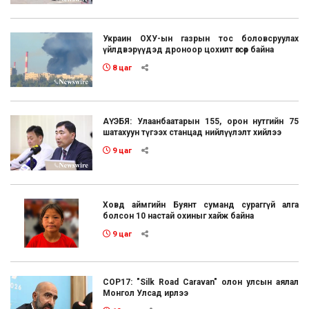
Украин ОХУ-ын газрын тос боловсруулах
үйлдвэрүүдэд дроноор цохилт өгсөөр байна
8 цаг
АҮЭБЯ: Улаанбаатарын 155, орон нутгийн 75
шатахуун түгээх станцад нийлүүлэлт хийлээ
9 цаг
Ховд аймгийн Буянт суманд сураггүй алга
болсон 10 настай охиныг хайж байна
9 цаг
COP17: "Silk Road Caravan" олон улсын аялал
Монгол Улсад ирлээ