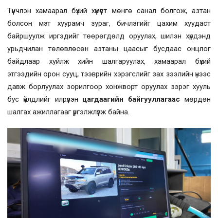
Түүнчлэн хамаарал бүхий хүмүүст мөнгө санал болгож, азтан
болсон мэт хуурамч зураг, бичлэгийг цахим хуудаст
байршуулж иргэдийг төөрөгдөлд оруулах, шилэн хүрдэнд
урьдчилан төлөвлөсөн азтаны цаасыг бусдаас онцлог
байдлаар хуйлж хийн шалгаруулах, хамаарал бүхий
этгээдийн орон сууц, тээврийн хэрэгслийг зах зээлийн үнээс
давж борлуулах зорилгоор хонжворт оруулах зэрэг хууль
бус үйлдлийг илрүүлэн
цагдаагийн байгууллагаас
мөрдөн
шалгах ажиллагааг үргэлжлүүлж байна.