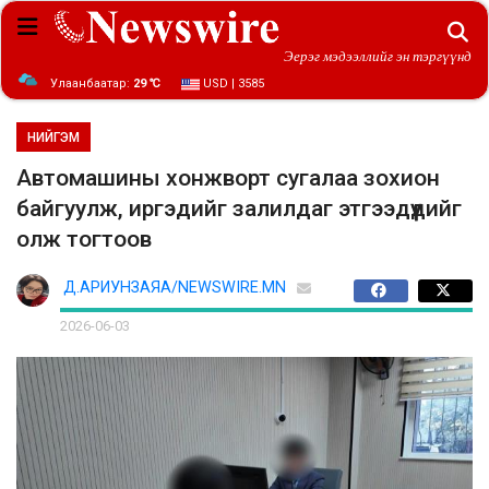
Эерэг мэдээллийг эн тэргүүнд
Улаанбаатар:
29 ℃
USD | 3585
НИЙГЭМ
Автомашины хонжворт сугалаа зохион
байгуулж, иргэдийг залилдаг этгээдүүдийг
олж тогтоов
Д.АРИУНЗАЯА/NEWSWIRE.MN
2026-06-03