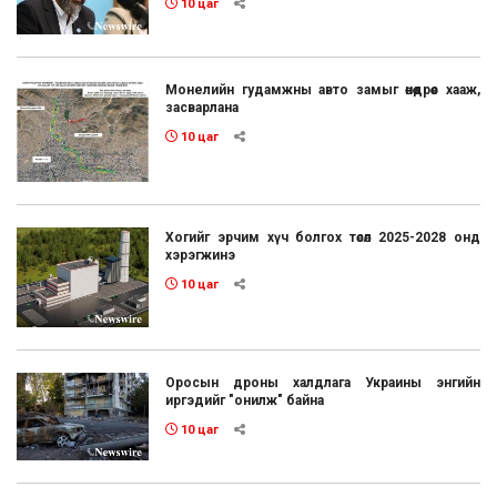
10 цаг
Монелийн гудамжны авто замыг өнөөдрөөс хааж,
засварлана
10 цаг
Хогийг эрчим хүч болгох төсөл 2025-2028 онд
хэрэгжинэ
10 цаг
Оросын дроны халдлага Украины энгийн
иргэдийг "онилж" байна
10 цаг