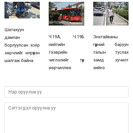
Шатахуун
Ч:19А, Ч:19Б
Энхтайваны
дамлан
нийтийн
гүүрний баруун
борлуулсан хоёр
тээврийн
талын туслах
зөрчлийг илрүүлэн
чиглэлийг түр
замд хучилт
шалгаж байна
өөрчиллөө
хийнэ