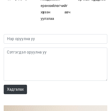
ерөнхийлөгчийг
хүлээн авч
уулзлаа
0 / 1000
Хадгалах