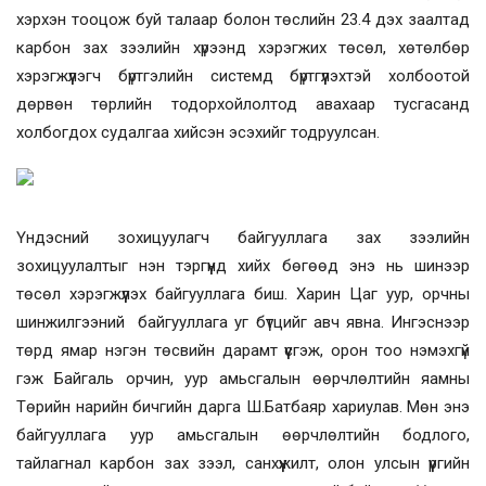
хэрхэн тооцож буй талаар болон төслийн 23.4 дэх заалтад
карбон зах зээлийн хүрээнд хэрэгжих төсөл, хөтөлбөр
хэрэгжүүлэгч бүртгэлийн системд бүртгүүлэхтэй холбоотой
дөрвөн төрлийн тодорхойлолтод авахаар тусгасанд
холбогдох судалгаа хийсэн эсэхийг тодруулсан.
Үндэсний зохицуулагч байгууллага зах зээлийн
зохицуулалтыг нэн тэргүүнд хийх бөгөөд энэ нь шинээр
төсөл хэрэгжүүлэх байгууллага биш. Харин Цаг уур, орчны
шинжилгээний байгууллага уг бүтцийг авч явна. Ингэснээр
төрд ямар нэгэн төсвийн дарамт үүсгэж, орон тоо нэмэхгүй
гэж Байгаль орчин, уур амьсгалын өөрчлөлтийн яамны
Төрийн нарийн бичгийн дарга Ш.Батбаяр хариулав. Мөн энэ
байгууллага уур амьсгалын өөрчлөлтийн бодлого,
тайлагнал карбон зах зээл, санхүүжилт, олон улсын үүргийн