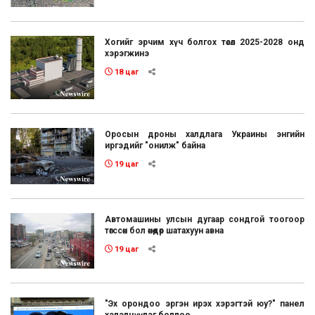
Хогийг эрчим хүч болгох төсөл 2025-2028 онд
хэрэгжинэ
18 цаг
Оросын дроны халдлага Украины энгийн
иргэдийг "онилж" байна
19 цаг
Автомашины улсын дугаар сондгой тоогоор
төгссөн бол өнөөдөр шатахуун авна
19 цаг
"Эх орондоо эргэн ирэх хэрэгтэй юу?" панел