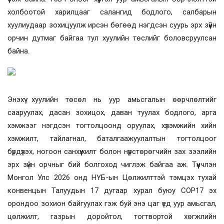
холбоотой харилцааг салангид бодлого, салбарын
хуулиудаар зохицуулж ирсэн бөгөөд нэгдсэн суурь эрх зүйн
орчин дутмаг байгаа тул хуулийн төслийг боловсруулсан
байна.
Энэхүү хуулийн төсөл нь уур амьсгалын өөрчлөлтийг
сааруулах, дасан зохицох, даван туулах бодлого, арга
хэмжээг нэгдсэн тогтолцоонд оруулах, хүлэмжийн хийн
хэмжилт, тайлагнал, баталгаажуулалтын тогтолцоог
бүрдүүлэх, ногоон санхүүжилт болон нүүрстөрөгчийн зах зээлийн
эрх зүйн орчныг бий болгоход чиглэж байгаа аж. Түүнчлэн
Монгол Улс 2026 онд НҮБ-ын Цөлжилттэй тэмцэх тухай
конвенцын Талуудын 17 дугаар хурал буюу COP17 эх
орондоо зохион байгуулах гэж буй энэ цаг үед уур амьсгал,
цөлжилт, газрын доройтол, тогтвортой хөгжлийн