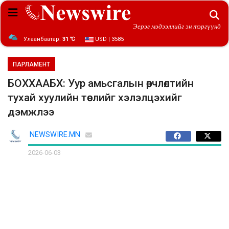
Эерэг мэдээллийг эн тэргүүнд
Улаанбаатар:
31 ℃
USD | 3585
ПАРЛАМЕНТ
БОХХААБХ: Уур амьсгалын өөрчлөлтийн
тухай хуулийн төслийг хэлэлцэхийг
дэмжлээ
NEWSWIRE.MN
2026-06-03