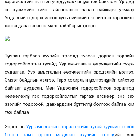
хэрэгжилтийг нэгтгэн уялдуулах чиг үүрэгтэй байх юм. Үр дүнд
нь хүлэмжийн хийн тайлагналын чанар сайжирч улмаар
Үндэсний тодорхойлсон хувь нийгмийн зорилтын хэрэгжилт
хангагдана гэсэн нэмэлт тайлбарыг өгсөн.
Түүнчлэн тэрбээр хуулийн төсөлд туссан дөрвөн төрлийн
тодорхойлолтын тухайд Уур амьсгалын өөрчлөлтийн суурь
судалгаа, Уур амьсгалын өөрчлөлтийн эрсдэлийн үнэлгээ,
Эмзэг байдлын үнэлгээ, Гарз хохирлын үнэлгээнүүдийг хийхээр
байгааг дурдсан. Мөн Үндэсний тодорхойлсон зорилтод
нөлөөлөхгүй гэх тодорхойлолтыг гаргаж өгснөөр энэ зах
зээлийг тодорхой, давхардсан бүртгэлгүй болгож байгаа юм
гэж байлаа.
Эцэст нь
Уур амьсгалын өөрчлөлтийн тухай хуулийн төсөл
болон хамт өргөн мэдүүлсэн хуулийн төслүүд
ийг үзэл