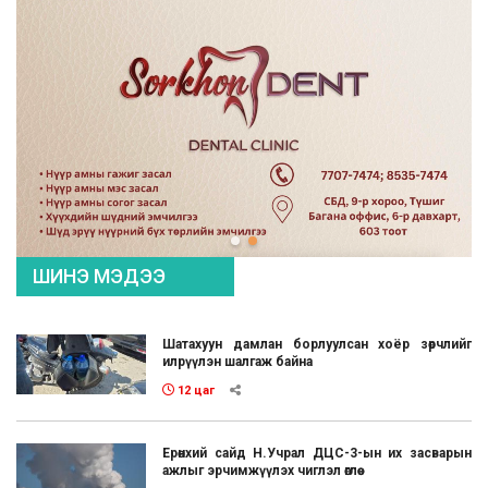
ШИНЭ МЭДЭЭ
Шатахуун дамлан борлуулсан хоёр зөрчлийг
илрүүлэн шалгаж байна
12 цаг
Ерөнхий сайд Н.Учрал ДЦС-3-ын их засварын
ажлыг эрчимжүүлэх чиглэл өглөө