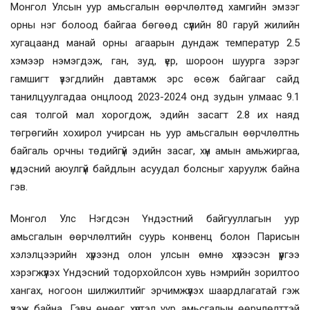
Монгол Улсын уур амьсгалын өөрчлөлтөд хамгийн эмзэг
орны нэг болоод байгаа бөгөөд сүүлийн 80 гаруй жилийн
хугацаанд манай орны агаарын дундаж температур 2.5
хэмээр нэмэгдэж, ган, зуд, үер, шороон шуурга зэрэг
гамшигт үзэгдлийн давтамж эрс өсөж байгааг сайд
танилцуулгадаа онцлоод 2023-2024 онд зудын улмаас 9.1
сая толгой мал хорогдож, эдийн засагт 2.8 их наяд
төгрөгийн хохирол учирсан нь уур амьсгалын өөрчлөлтнь
байгаль орчны төдийгүй эдийн засаг, хүн амын амьжиргаа,
үндэсний аюулгүй байдлын асуудал болсныг харуулж байна
гэв.
Монгол Улс Нэгдсэн Үндэстний байгууллагын уур
амьсгалын өөрчлөлтийн суурь конвенц болон Парисын
хэлэлцээрийн хүрээнд олон улсын өмнө хүлээсэн үүргээ
хэрэгжүүлэх Үндэсний тодорхойлсон хувь нэмрийн зорилтоо
хангах, ногоон шилжилтийг эрчимжүүлэх шаардлагатай гэж
үзэж байна. Гэвч өнөөг хүртэл уур амьсгалын өөрчлөлттэй