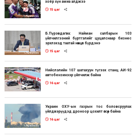
хоёр хүн амиа алджээ
15 цаг
Б.Пүрэвдагва: Найман салбарын 103
үйлчилгээний бүртгэлийг цуцалснаар бизнес
эрхлэхэд таатай нөхцөл бүрдэнэ
15 цаг
Нийслэлийн 107 шатахуун түгээх станц АИ-92
автобензинээр үйлчилж байна
16 цаг
Украин ОХУ-ын газрын тос боловсруулах
үйлдвэрүүдэд дроноор цохилт өгсөөр байна
16 цаг