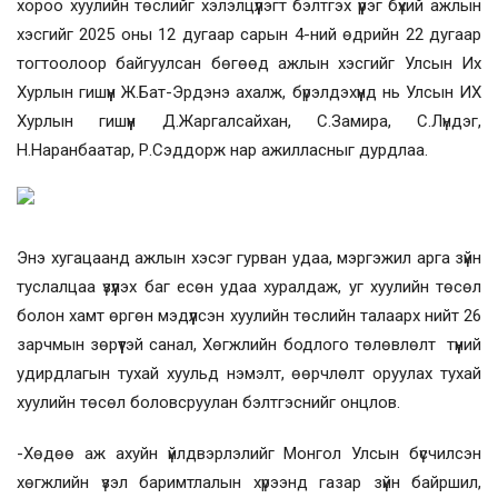
хороо хуулийн төслийг хэлэлцүүлэгт бэлтгэх үүрэг бүхий ажлын
хэсгийг 2025 оны 12 дугаар сарын 4-ний өдрийн 22 дугаар
тогтоолоор байгуулсан бөгөөд ажлын хэсгийг Улсын Их
Хурлын гишүүн Ж.Бат-Эрдэнэ ахалж, бүрэлдэхүүнд нь Улсын ИХ
Хурлын гишүүн Д.Жаргалсайхан, С.Замира, С.Лүндэг,
Н.Наранбаатар, Р.Сэддорж нар ажилласныг дурдлаа.
Энэ хугацаанд ажлын хэсэг гурван удаа, мэргэжил арга зүйн
туслалцаа үзүүлэх баг есөн удаа хуралдаж, уг хуулийн төсөл
болон хамт өргөн мэдүүлсэн хуулийн төслийн талаарх нийт 26
зарчмын зөрүүтэй санал, Хөгжлийн бодлого төлөвлөлт түүний
удирдлагын тухай хуульд нэмэлт, өөрчлөлт оруулах тухай
хуулийн төсөл боловсруулан бэлтгэснийг онцлов.
-Хөдөө аж ахуйн үйлдвэрлэлийг Монгол Улсын бүсчилсэн
хөгжлийн үзэл баримтлалын хүрээнд газар зүйн байршил,