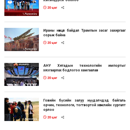
хэлэлцүүлэг боллоо
20 цаг
Ираны нөхцөл байдал Трампын засаг захиргааг
сорьж байна
20 цаг
АНУ Хятадын технологийн импортыг
хязгаарлах бодлогоо хамгаалав
20 цаг
Говийн бүсийн залуу нүүдэлчдэд байгаль
орчин, технологи, тогтвортой хөгжлийн сургалт
орлоо
20 цаг