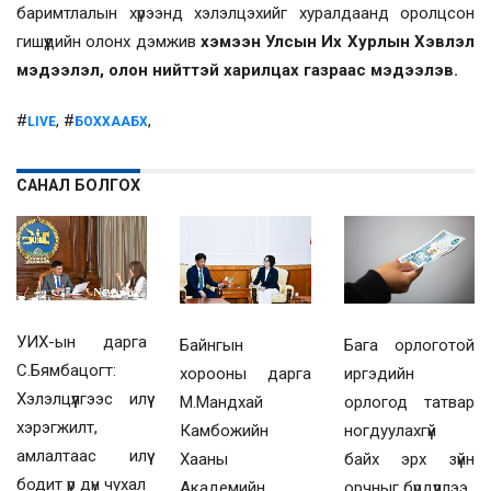
баримтлалын хүрээнд хэлэлцэхийг хуралдаанд оролцсон
гишүүдийн олонх дэмжив
хэмээн Улсын Их Хурлын Хэвлэл
мэдээлэл, олон нийттэй харилцах газраас мэдээлэв.
#
, #
,
LIVE
БОХХААБХ
САНАЛ БОЛГОХ
УИХ-ын дарга
Байнгын
Бага орлоготой
С.Бямбацогт:
хорооны дарга
иргэдийн
Хэлэлцүүлгээс илүү
М.Мандхай
орлогод татвар
хэрэгжилт,
Камбожийн
ногдуулахгүй
амлалтаас илүү
Хааны
байх эрх зүйн
бодит үр дүн чухал
Академийн
орчныг бүрдүүллээ