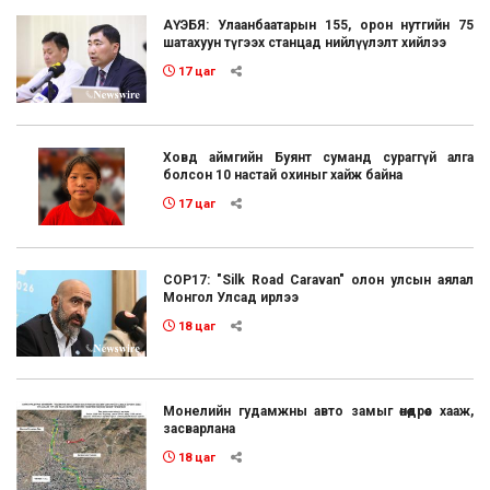
АҮЭБЯ: Улаанбаатарын 155, орон нутгийн 75
шатахуун түгээх станцад нийлүүлэлт хийлээ
17 цаг
Ховд аймгийн Буянт суманд сураггүй алга
болсон 10 настай охиныг хайж байна
17 цаг
COP17: "Silk Road Caravan" олон улсын аялал
Монгол Улсад ирлээ
18 цаг
Монелийн гудамжны авто замыг өнөөдрөөс хааж,
засварлана
18 цаг