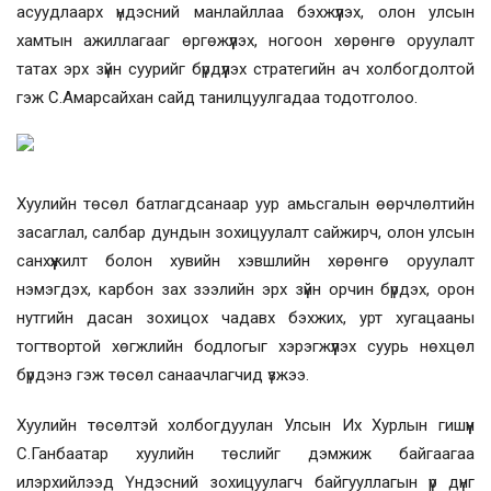
асуудлаарх үндэсний манлайллаа бэхжүүлэх, олон улсын
хамтын ажиллагааг өргөжүүлэх, ногоон хөрөнгө оруулалт
татах эрх зүйн суурийг бүрдүүлэх стратегийн ач холбогдолтой
гэж С.Амарсайхан сайд танилцуулгадаа тодотголоо.
Хуулийн төсөл батлагдсанаар уур амьсгалын өөрчлөлтийн
засаглал, салбар дундын зохицуулалт сайжирч, олон улсын
санхүүжилт болон хувийн хэвшлийн хөрөнгө оруулалт
нэмэгдэх, карбон зах зээлийн эрх зүйн орчин бүрдэх, орон
нутгийн дасан зохицох чадавх бэхжих, урт хугацааны
тогтвортой хөгжлийн бодлогыг хэрэгжүүлэх суурь нөхцөл
бүрдэнэ гэж төсөл санаачлагчид үзжээ.
Хуулийн төсөлтэй холбогдуулан Улсын Их Хурлын гишүүн
С.Ганбаатар
хуулийн төслийг дэмжиж байгаагаа
илэрхийлээд
Үндэсний зохицуулагч байгууллагын үр дүнг