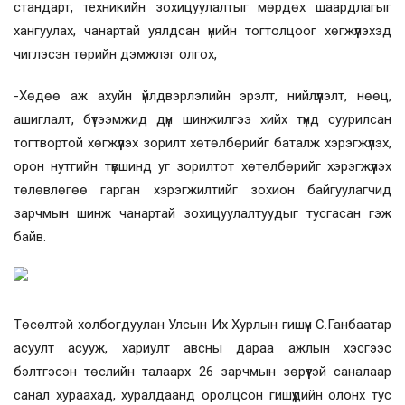
стандарт, техникийн зохицуулалтыг мөрдөх шаардлагыг
хангуулах, чанартай уялдсан үнийн тогтолцоог хөгжүүлэхэд
чиглэсэн төрийн дэмжлэг олгох,
-Хөдөө аж ахуйн үйлдвэрлэлийн эрэлт, нийлүүлэлт, нөөц,
ашиглалт, бүтээмжид дүн шинжилгээ хийх түүнд суурилсан
тогтвортой хөгжүүлэх зорилт хөтөлбөрийг баталж хэрэгжүүлэх,
орон нутгийн түвшинд уг зорилтот хөтөлбөрийг хэрэгжүүлэх
төлөвлөгөө гарган хэрэгжилтийг зохион байгуулагчид
зарчмын шинж чанартай зохицуулалтуудыг тусгасан гэж
байв.
Төсөлтэй холбогдуулан Улсын Их Хурлын гишүүн С.Ганбаатар
асуулт асууж, хариулт авсны дараа ажлын хэсгээс
бэлтгэсэн төслийн талаарх 26 зарчмын зөрүүтэй саналаар
санал хураахад, хуралдаанд оролцсон гишүүдийн олонх тус