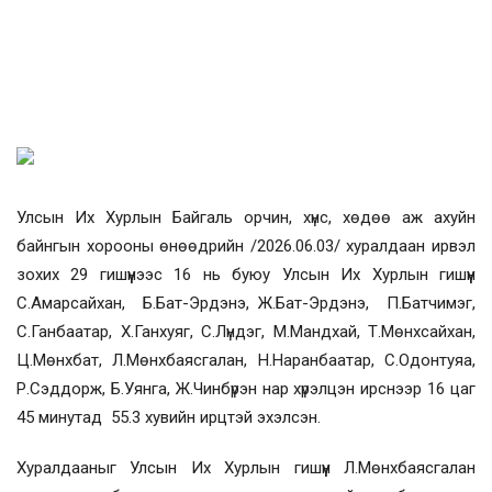
Улсын Их Хурлын Байгаль орчин, хүнс, хөдөө аж ахуйн
байнгын хорооны өнөөдрийн /2026.06.03/ хуралдаан ирвэл
зохих 29 гишүүнээс 16 нь буюу Улсын Их Хурлын гишүүн
С.Амарсайхан, Б.Бат-Эрдэнэ, Ж.Бат-Эрдэнэ, П.Батчимэг,
С.Ганбаатар, Х.Ганхуяг, С.Лүндэг, М.Мандхай, Т.Мөнхсайхан,
Ц.Мөнхбат, Л.Мөнхбаясгалан, Н.Наранбаатар, С.Одонтуяа,
Р.Сэддорж, Б.Уянга, Ж.Чинбүрэн нар хүрэлцэн ирснээр 16 цаг
45 минутад 55.3 хувийн ирцтэй эхэлсэн.
Хуралдааныг Улсын Их Хурлын гишүүн Л.Мөнхбаясгалан