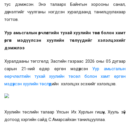
тус дэмжсэн. Энэ талаарх Байнгын хорооны санал,
дүгнэлтийг чуулганы нэгдсэн хуралдаанд танилцуулахаар
тогтов.
Уур амьсгалын өөрчлөлтийн тухай хуулийн төсөл болон хамт
өргөн мэдүүлсэн хуулийн төслүүдийг хэлэлцэхийг
дэмжлээ
Хуралдааны төгсгөлд Засгийн газраас 2026 оны 05 дугаар
сарын 21-ний өдөр өргөн мэдүүлсэн
Уур амьсгалын
өөрчлөлтийн тухай хуулийн төсөл болон хамт өргөн
мэдүүлсэн хуулийн төслүүд
ийн хэлэлцэх эсэхийг хэлэлцэв.
Хуулийн төслийн талаар Улсын Их Хурлын гишүүн, Хууль зүй
дотоод хэргийн сайд С.Амарсайхан танилцууллаа.