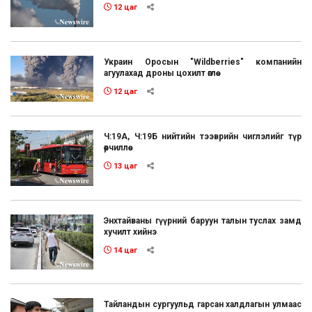
12 цаг
Украин Оросын "Wildberries" компанийн
агуулахад дроны цохилт өглөө
12 цаг
Ч:19А, Ч:19Б нийтийн тээврийн чиглэлийг түр
өөрчиллөө
13 цаг
Энхтайваны гүүрний баруун талын туслах замд
хучилт хийнэ
14 цаг
Тайландын сургуульд гарсан халдлагын улмаас