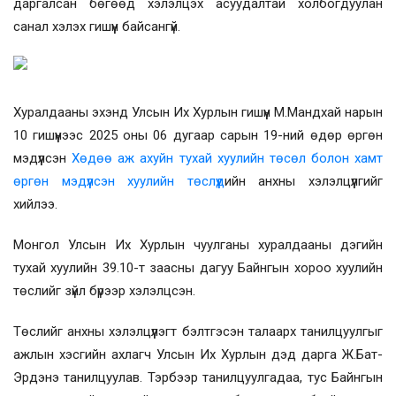
даргалсан бөгөөд хэлэлцэх асуудалтай холбогдуулан
санал хэлэх гишүүн байсангүй.
Хуралдааны эхэнд Улсын Их Хурлын гишүүн М.Мандхай нарын
10 гишүүнээс 2025 оны 06 дугаар сарын 19-ний өдөр өргөн
мэдүүлсэн
Хөдөө аж ахуйн тухай хуулийн төсөл болон хамт
өргөн мэдүүлсэн хуулийн төслүүд
ийн анхны хэлэлцүүлгийг
хийлээ.
Монгол Улсын Их Хурлын чуулганы хуралдааны дэгийн
тухай хуулийн 39.10-т заасны дагуу Байнгын хороо хуулийн
төслийг зүйл бүрээр хэлэлцсэн.
Төслийг анхны хэлэлцүүлэгт бэлтгэсэн талаарх танилцуулгыг
ажлын хэсгийн ахлагч Улсын Их Хурлын дэд дарга Ж.Бат-
Эрдэнэ танилцуулав. Тэрбээр танилцуулгадаа, тус Байнгын