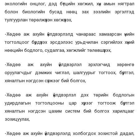
экологийн онцлог, дэд бүтцийн хөгжил, хүн амын нягтрал
болон биологийн бусад нөөц зах зээлийн эргэлтэд
тулгуурлан төрөлжүүлэн хөгжүүлэх,
-Хөдөө аж ахуйн үйлдвэрлэлд чанараас хамаарсан үнийн
тогтолцоог бүрдүүлэх эрсдэлээс урьдчилан сэргийлэх хүний
нөөцийн бодлого, судалгаа, хөгжлийг төлөвшүүлэх,
-Хөдөө аж ахуйн үйлдвэрлэл эрхлэгчид хөрөнгө
оруулагчдыг дэмжих чиглэл, шалгуурыг тогтоох, бүртгэл,
хяналтын нэгдсэн сүлжээг бий болгох,
-Хөдөө аж ахуйн үйлдвэрлэл дэх төрийн бодлогын
удирдлагын тогтолцооны цар хүрээг тогтоож бүртгэл
хяналтын нэгдсэн цахим систем бий болгох харилцааг
зохицуулах,
-Хөдөө аж ахуйн үйлдвэрлэлд холбогдох зохистой дадал,