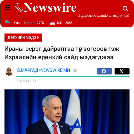
Эерэг мэдээллийг эн тэргүүнд
Улаанбаатар:
29 ℃
USD | 3585
ДЭЛХИЙН МЭДЭЭ
Ираны эсрэг дайралтаа түр зогсоов гэж
Израилийн ерөнхий сайд мэдэгджээ
Б.МАРГАД/NEWSWIRE.MN
2026-06-09