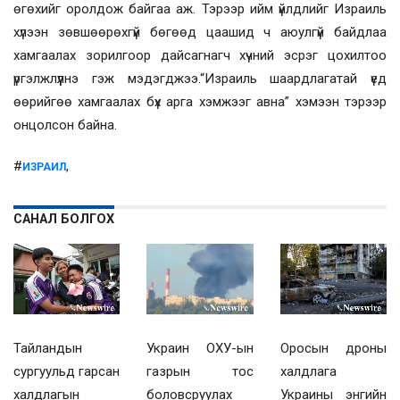
өгөхийг оролдож байгаа аж. Тэрээр ийм үйлдлийг Израиль
хүлээн зөвшөөрөхгүй бөгөөд цаашид ч аюулгүй байдлаа
хамгаалах зорилгоор дайсагнагч хүчний эсрэг цохилтоо
үргэлжлүүлнэ гэж мэдэгджээ.“Израиль шаардлагатай үед
өөрийгөө хамгаалах бүх арга хэмжээг авна” хэмээн тэрээр
онцолсон байна.
#
,
ИЗРАИЛ
САНАЛ БОЛГОХ
Украин ОХУ-ын
Тайландын
Оросын дроны
газрын тос
сургуульд гарсан
халдлага
боловсруулах
халдлагын
Украины энгийн