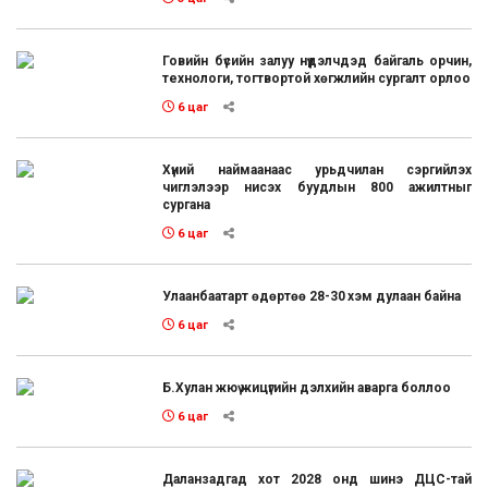
Говийн бүсийн залуу нүүдэлчдэд байгаль орчин,
технологи, тогтвортой хөгжлийн сургалт орлоо
6 цаг
Хүний наймаанаас урьдчилан сэргийлэх
чиглэлээр нисэх буудлын 800 ажилтныг
сургана
6 цаг
Улаанбаатарт өдөртөө 28-30 хэм дулаан байна
6 цаг
Б.Хулан жюү жицүгийн дэлхийн аварга боллоо
6 цаг
Даланзадгад хот 2028 онд шинэ ДЦС-тай