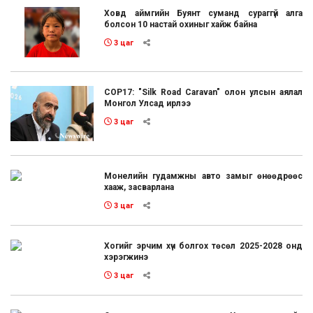
Ховд аймгийн Буянт суманд сураггүй алга
болсон 10 настай охиныг хайж байна
3 цаг
COP17: "Silk Road Caravan" олон улсын аялал
Монгол Улсад ирлээ
3 цаг
Монелийн гудамжны авто замыг өнөөдрөөс
хааж, засварлана
3 цаг
Хогийг эрчим хүч болгох төсөл 2025-2028 онд
хэрэгжинэ
3 цаг