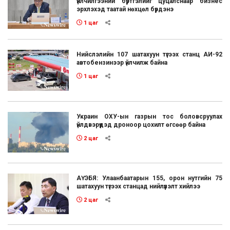
үйлчилгээний бүртгэлийг цуцалснаар бизнес
эрхлэхэд таатай нөхцөл бүрдэнэ
1 цаг
Нийслэлийн 107 шатахуун түгээх станц АИ-92
автобензинээр үйлчилж байна
1 цаг
Украин ОХУ-ын газрын тос боловсруулах
үйлдвэрүүдэд дроноор цохилт өгсөөр байна
2 цаг
АҮЭБЯ: Улаанбаатарын 155, орон нутгийн 75
шатахуун түгээх станцад нийлүүлэлт хийлээ
2 цаг