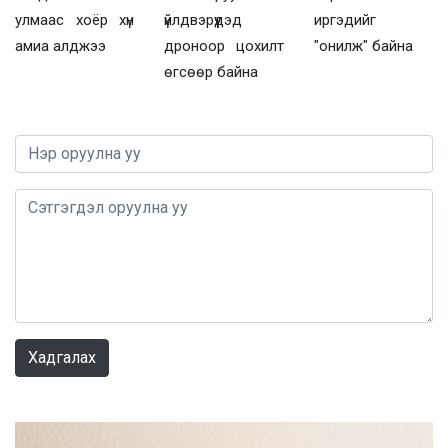
үйлдвэрүүдэд
улмаас хоёр хүн
иргэдийг
дроноор цохилт
амиа алджээ
"онилж" байна
өгсөөр байна
0 / 1000
Хадгалах