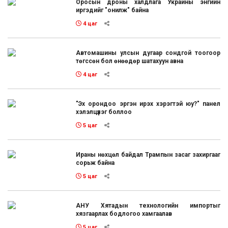
Оросын дроны халдлага Украины энгийн
иргэдийг "онилж" байна
4 цаг
Автомашины улсын дугаар сондгой тоогоор
төгссөн бол өнөөдөр шатахуун авна
4 цаг
"Эх орондоо эргэн ирэх хэрэгтэй юу?" панел
хэлэлцүүлэг боллоо
5 цаг
Ираны нөхцөл байдал Трампын засаг захиргааг
сорьж байна
5 цаг
АНУ Хятадын технологийн импортыг
хязгаарлах бодлогоо хамгаалав
5 цаг