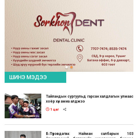
ШИНЭ МЭДЭЭ
Тайландын сургуульд гарсан халдлагын улмаас
хоёр хүн амиа алджээ
1 цаг
Б.Пүрэвдагва: Найман салбарын 103