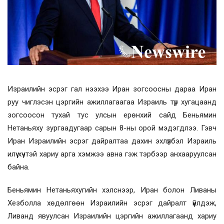
Израилийн эсрэг гал нээхээ Иран зогсоосны дараа Иран
руу чиглэсэн цэргийн ажиллагаагаа Израиль түр хугацаанд
зогсоосон тухай тус улсын ерөнхий сайд Беньямин
Нетаньяху зургаадугаар сарын 8-ны орой мэдэгдлээ. Гэвч
Иран Израилийн эсрэг дайралтаа дахин эхлүүлбэл Израиль
илүү хүчтэй хариу арга хэмжээ авна гэж тэрбээр анхааруулсан
байна.
Беньямин Нетаньяхугийн хэлснээр, Иран болон Ливаны
Хезболла хөдөлгөөн Израилийн эсрэг дайралт үйлдэж,
Ливанд явуулсан Израилийн цэргийн ажиллагаанд хариу