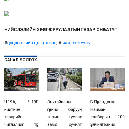
НИЙСЛЭЛИЙН ХӨРӨНГӨ ОРУУЛАЛТЫН ГАЗАР ОНӨААТҮГ
#
, #
,
ЦЭЦЭРЛЭГИЙН ЦОГЦОЛБОР
БАГА СУРГУУЛЬ
САНАЛ БОЛГОХ
Ч:19А, Ч:19Б
Энхтайваны
Б.Пүрэвдагва:
нийтийн
гүүрний баруун
Найман
тээврийн
талын туслах
салбарын 103
чиглэлийг түр
замд хучилт
үйлчилгээний