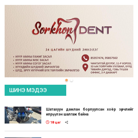
ШИНЭ МЭДЭЭ
Шатахуун дамлан борлуулсан хоёр зөрчлийг
илрүүлэн шалгаж байна
18 цаг