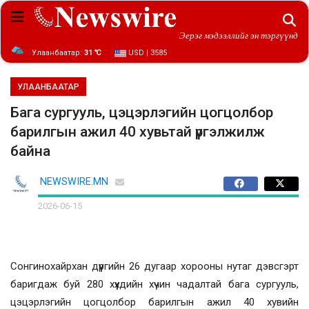
Эерэг мэдээллийг эн тэргүүнд
Улаанбаатар:
31 ℃
USD | 3585
УЛААНБААТАР
Бага сургууль, цэцэрлэгийн цогцолбор
барилгын ажил 40 хувьтай үргэлжилж
байна
NEWSWIRE.MN
2026-06-15
Сонгинохайрхан дүүргийн 26 дугаар хорооны нутаг дэвсгэрт
баригдаж буй 280 хүүхдийн хүчин чадалтай бага сургууль,
цэцэрлэгийн цогцолбор барилгын ажил 40 хувийн