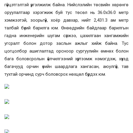
гүйцэтгэлтэй үргэлжилж байна. Нийслэлийн төсвийн хөрөнгө
оруулалтаар хэрэгжиж буй тус төсөл нь 36.0х36.0 метр
хэмжээтэй, зоорьгүй, хоёр давхар, нийт 2,431.3 ам метр
талбай бүхий барилга юм. Өнөөдрийн байдлаар барилгын
гадна инженерийн шугам сүлжээ, цахилгаан хангамжийн
угсралт болон дотор заслын ажлыг хийж байна. Тус
цогцолбор ашиглалтад орсноор сургуулийн өмнөх болон
бага боловсролын үйлчилгээний хүртээмж нэмэгдэж, хүүхэд
багачууд орчин үеийн шаардлага хангасан, аюулгүй, тав
тухтай орчинд сурч боловсрох нөхцөл бүрдэх юм.