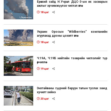
Ерөнхий сайд Н.Учрал ДЦС-3-ын их засварын
ажлыг эрчимжүүлэх чиглэл өглөө
18 цаг
Украин Оросын "Wildberries" компанийн
агуулахад дроны цохилт өглөө
18 цаг
Ч:19А, Ч:19Б нийтийн тээврийн чиглэлийг түр
өөрчиллөө
19 цаг
Энхтайваны гүүрний баруун талын туслах замд
хучилт хийнэ
20 цаг