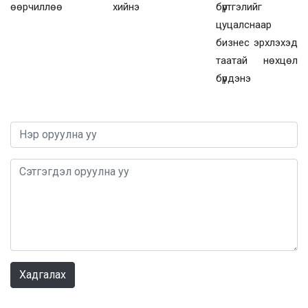
өөрчиллөө
хийнэ
бүртгэлийг
цуцалснаар
бизнес эрхлэхэд
таатай нөхцөл
бүрдэнэ
0 / 1000
Хадгалах