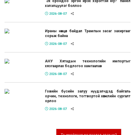
"Эх орондоо эргэн ирэх хэрэгтэй юу?" панел
хэлэлцүүлэг боллоо
2026-08-07
Ираны нөхцөл байдал Трампын засаг захиргааг
сорьж байна
2026-08-07
АНУ Хятадын технологийн импортыг
хязгаарлах бодлогоо хамгаалав
2026-08-07
Говийн бүсийн залуу нүүдэлчдэд байгаль
орчин, технологи, тогтвортой хөгжлийн сургалт
орлоо
2026-08-07