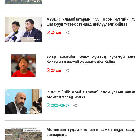
АҮЭБЯ: Улаанбаатарын 155, орон нутгийн 75
шатахуун түгээх станцад нийлүүлэлт хийлээ
23 цаг
Ховд аймгийн Буянт суманд сураггүй алга
болсон 10 настай охиныг хайж байна
23 цаг
COP17: "Silk Road Caravan" олон улсын аялал
Монгол Улсад ирлээ
2026-08-07
Монелийн гудамжны авто замыг өнөөдрөөс хааж,
засварлана