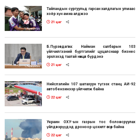
Тайландын сургуульд гарсан халдлагын улмаас
хоёр хүн амиа алджээ
21 цаг
Б.Пүрэвдагва: Найман салбарын 103
үйлчилгээний бүртгэлийг цуцалснаар бизнес
эрхлэхэд таатай нөхцөл бүрдэнэ
21 цаг
Нийслэлийн 107 шатахуун түгээх станц АИ-92
автобензинээр үйлчилж байна
22 цаг
Украин ОХУ-ын газрын тос боловсруулах
үйлдвэрүүдэд дроноор цохилт өгсөөр байна
22 цаг