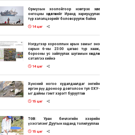
Ормузын хоолойгоор нэвтрэх хөлөг
онгоцны хөдөлгөөнийг Иранд хариуцуулах
түр хэлэлцээрийг боловсруулж байна
14 цаг
Нэгдүгээр хорооллын арын замыг энэ
сарын 6-ны 23:00 цагаас түр хааж,
борооны ус зайлуулах шугамын хөндлөн
сэтэлгээ хийнэ
14 цаг
Хүнсний ногоо худалдаалдаг энгийн
иргэн рүү дроноор довтолсон тул ОХУ-
ыг дайны гэмт хэрэгт буруутгав
15 цаг
ТӨВ: Уран бичлэгийн хээрийн
үзэсгэлэнг Дуутын хаданд толилууллаа
15 цаг