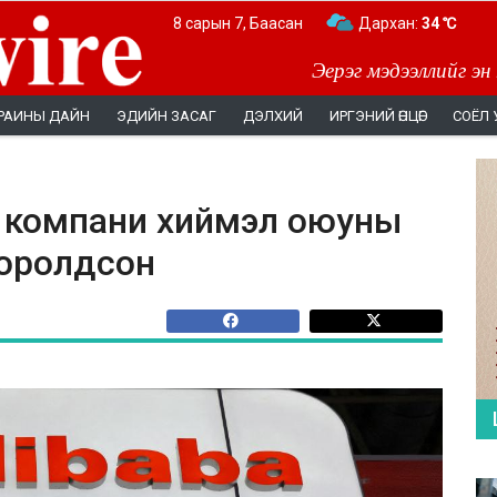
8 сарын 7, Баасан
Дархан:
34 ℃
Эерэг мэдээллийг эн
РАИНЫ ДАЙН
ЭДИЙН ЗАСАГ
ДЭЛХИЙ
ИРГЭНИЙ ӨНЦӨГ
СОЁЛ 
" компани хиймэл оюуны
 оролдсон