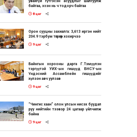
увайгүй гүтгэсэн асуудлыг шалгуулж
байгаа, эзэн нь ч тодорч байгаа
8 цаг
Орон сууцны захиалга: 3,613 иргэн нийт
204.9 тэрбум төгрөгөөр хохирчээ
9 цаг
Байнгын хорооны дарга Г.Тэмүүлэн
тэргүүтэй УИХ-ын гишүүд БНСУ-ын
Үндэсний Ассамблейн гишүүдийг
хүлээн авч уулзав
9 цаг
“Чингис хаан” олон улсын нисэх буудал
руу нийтийн тээвэр 24 цагаар үйлчилж
байна
9 цаг