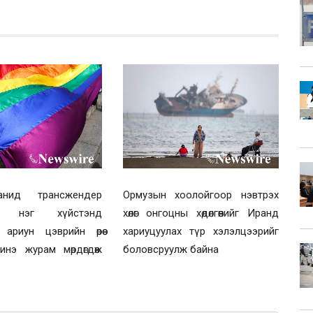
анид трансжендер
Ормузын хоолойгоор нэвтрэх
йн нэг хүйстэнд
хөлөг онгоцны хөдөлгөөнийг Иранд
 ариун цэврийн өрөө
хариуцуулах түр хэлэлцээрийг
инэ журам мөрдөгдөж
боловсруулж байна