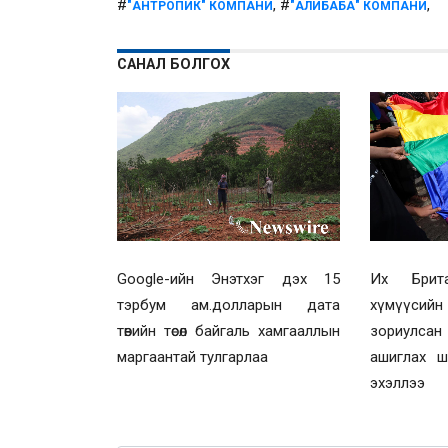
#
, #
,
"АНТРОПИК" КОМПАНИ
"АЛИБАБА" КОМПАНИ
САНАЛ БОЛГОХ
Их Брит
Google-ийн Энэтхэг дэх 15
хүмүүси
тэрбум ам.долларын дата
зориулсан
төвийн төсөл байгаль хамгааллын
ашиглах ш
маргаантай тулгарлаа
эхэллээ