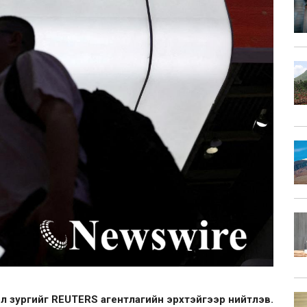
л зургийг REUTERS агентлагийн эрхтэйгээр нийтлэв.