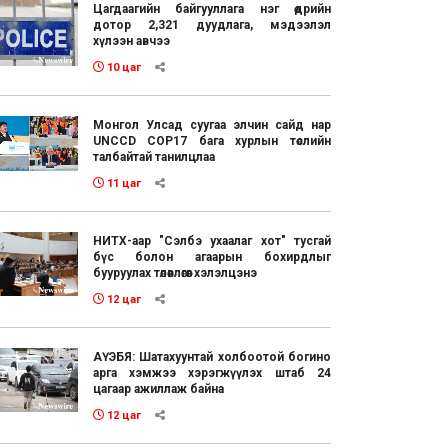
Цагдаагийн байгууллага нэг өдрийн
дотор 2,321 дуудлага, мэдээлэл
хүлээн авчээ
10 цаг
Монгол Улсад суугаа элчин сайд нар
UNCCD COP17 бага хурлын төслийн
талбайтай танилцлаа
11 цаг
НИТХ-аар "Сэлбэ ухаалаг хот" тусгай
бүс болон агаарын бохирдлыг
бууруулах төлөвлөгөөг хэлэлцэнэ
12 цаг
АҮЭБЯ: Шатахуунтай холбоотой богино
арга хэмжээ хэрэгжүүлэх штаб 24
цагаар ажиллаж байна
12 цаг