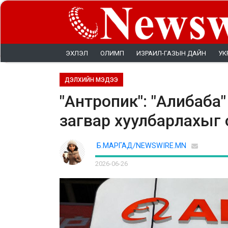
ЭХЛЭЛ
ОЛИМП
ИЗРАИЛ-ГАЗЫН ДАЙН
УК
ДЭЛХИЙН МЭДЭЭ
"Антропик": "Алибаба
загвар хуулбарлахыг
Б.МАРГАД/NEWSWIRE.MN
2026-06-26