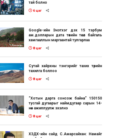
тай болно
6 цаг
Google-ийн Энэтхэг дэх 15 тэрбум
ам.долларын дата төвийн төсөл байгаль
хамгааллын маргаантай тулгарлаа
8 цаг
Сутай хайрхны тэнгэрийг тахих төрийн
тахилга боллоо
8 цаг
“Хотын дарга сонсож байна” 150150
тусгай дугаарыг наймдугаар сарын 14-
нөөс ажиллуулж эхэлнэ
8 цаг
ХЗДХ-ийн сайд С.Амарсайхан: Намайг