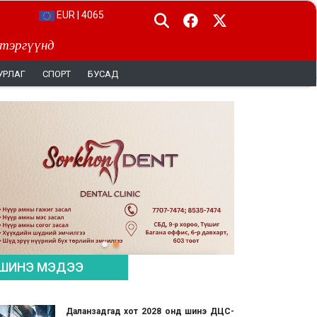
EUR | 4065
 тэргүүнд
УРЛАГ
СПОРТ
БУСАД
ШИНЭ МЭДЭЭ
Даланзадгад хот 2028 онд шинэ ДЦС-