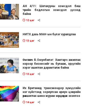
АН 4/11: Шатахууны хомсдол биш
төрийн бодлогын хомсдол үүсээд
байна
12 цаг
НИТХ дахь МАН-ын бүлэг хуралдлаа
13 цаг
Өмгөөлөгч Б.Оюунбилэг: Хамтарч ажиллах
нэрээр бизнесийг нь булааж, эрүүгийн
хэрэг ашиглан дарамталж байна
13 цаг
Их Британид трансжендер хүмүүсийн
нэг хүйстэнд зориулсан ариун цэврийн
өрөө ашиглах шинэ журам мөрдөгдөж эхэллээ
14 цаг