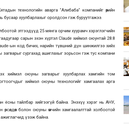
тадын технологийн аварга "Алибаба" компанийг өөрийн
ь бусаар хуулбарлахыг оролдсон гэж буруутгажээ.
лбоотой этгээдүүд 25 мянга орчим хуурамч хэрэглэгчийн
ргаадугаар сарын эхэн хүртэл Claude хиймэл оюунтай 28.8
laude-ын код бичих, нарийн түвшний дүн шинжилгээ хийх
ны загварыг сургахад ашиглахыг зорьсон гэж тус компани
 дэх хиймэл оюуны загварыг хуулбарлах хамгийн том
огтоогчдыг хиймэл оюуны технологийг хамгаалах арга
н ёсны тайлбар хийгээгүй байна. Энэхүү хэрэг нь АНУ,
өрсөлдөөн болон оюуны өмчийн хамгаалалттай холбоотой
 ажиглагчид үзэж байна.