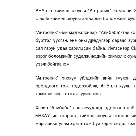
АНУ-ын хиймэл оюуны "Антропик" компани Хя
Claude хиймэл оюуны загварын боломжийг хуул
"Антропик"-ийн мэдээлснээр "Алибаба"-тай хо
бүртгэл үүсгэн, энэ оны дөрөвдүгээр сараас зу
сая гаруй удаа харилцсан байна. Ингэснээр C
зэрэг боломжийг судалж, өөрсдийн хиймэл оюу
үзэж байгаа юм.
"Антропик" энэхүү үйлдлийг өөрийн түүхэн
оролдлого гэж тодорхойлж, АНУ-ын хууль т
хэмжээг чангатгахыг уриалжээ.
Харин "Алибаба" энэ асуудалд одоогоор алба
БНХАУ-ын хооронд хиймэл оюуны технологийн 
маргааныг улам хурцатгаж буй хэрэг явдал гэж