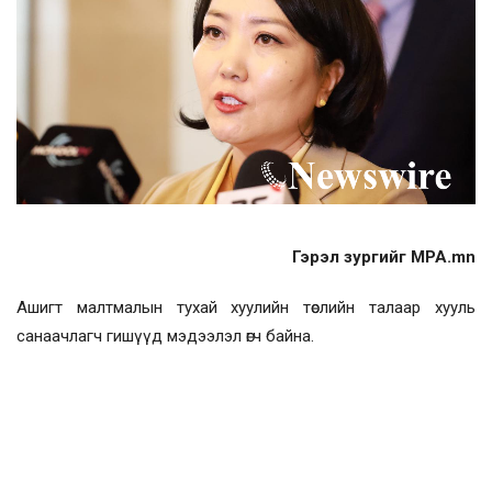
Гэрэл зургийг MPA.mn
Ашигт малтмалын тухай хуулийн төслийн талаар хууль
санаачлагч гишүүд мэдээлэл өгч байна.