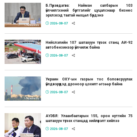
Б.Пүрэвдагва: Найман салбарын 103
үйлчилгээний бүртгэлийг цуцалснаар бизнес
эрхлэхэд таатай нөхцөл бүрдэнэ
2026-08-07
Нийслэлийн 107 шатахуун түгээх станц АИ-92
автобензинээр үйлчилж байна
2026-08-07
Украин ОХУ-ын газрын тос боловсруулах
үйлдвэрүүдэд дроноор цохилт өгсөөр байна
2026-08-07
АҮЭБЯ: Улаанбаатарын 155, орон нутгийн 75
шатахуун түгээх станцад нийлүүлэлт хийлээ
2026-08-07