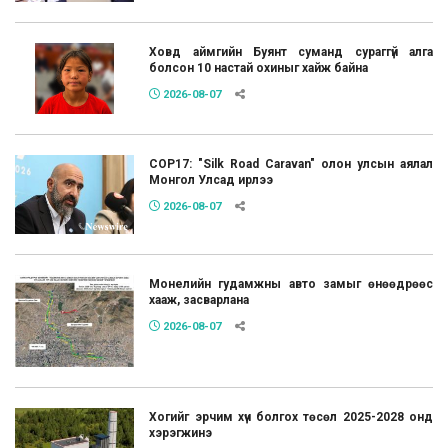
Ховд аймгийн Буянт суманд сураггүй алга
болсон 10 настай охиныг хайж байна
2026-08-07
COP17: "Silk Road Caravan" олон улсын аялал
Монгол Улсад ирлээ
2026-08-07
Монелийн гудамжны авто замыг өнөөдрөөс
хааж, засварлана
2026-08-07
Хогийг эрчим хүч болгох төсөл 2025-2028 онд
хэрэгжинэ