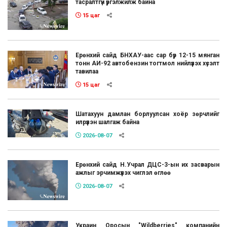
тасралтгүй үргэлжилж байна
15 цаг
Ерөнхий сайд БНХАУ-аас сар бүр 12-15 мянган
тонн АИ-92 автобензин тогтмол нийлүүлэх хүсэлт
тавилаа
15 цаг
Шатахуун дамлан борлуулсан хоёр зөрчлийг
илрүүлэн шалгаж байна
2026-08-07
Ерөнхий сайд Н.Учрал ДЦС-3-ын их засварын
ажлыг эрчимжүүлэх чиглэл өглөө
2026-08-07
Украин Оросын "Wildberries" компанийн