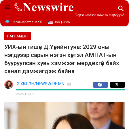
Эерэг мэдээллийг эн тэргүүнд
Улаанбаатар:
27 ℃
USD | 3585
ПАРЛАМЕНТ
УИХ-ын гишүүн Д.Үүрийнтуяа: 2029 оны
нэгдүгээр сарын нэгэн хүртэл АМНАТ-ын
бууруулсан хувь хэмжээг мөрдөхгүй байх
санал дэмжигдэж байна
Э.ХҮСЛЭН/NEWSWIRE.MN
2026-07-02