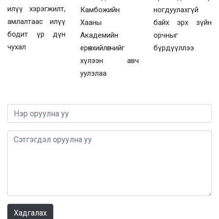
илүү хэрэгжилт,
Камбожийн
ногдуулахгүй
амлалтаас илүү
Хааны
байх эрх зүйн
бодит үр дүн
Академийн
орчныг
чухал
ерөнхийлөгчийг
бүрдүүллээ
хүлээн авч
уулзлаа
0 / 1000
Хадгалах