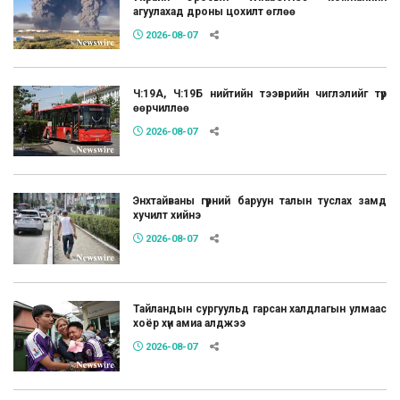
агуулахад дроны цохилт өглөө
2026-08-07
Ч:19А, Ч:19Б нийтийн тээврийн чиглэлийг түр
өөрчиллөө
2026-08-07
Энхтайваны гүүрний баруун талын туслах замд
хучилт хийнэ
2026-08-07
Тайландын сургуульд гарсан халдлагын улмаас
хоёр хүн амиа алджээ
2026-08-07