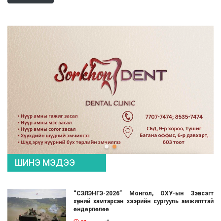
ШИНЭ МЭДЭЭ
“СЭЛЭНГЭ-2026” Монгол, ОХУ-ын Зэвсэгт
хүчний хамтарсан хээрийн сургууль амжилттай
өндөрлөлөө