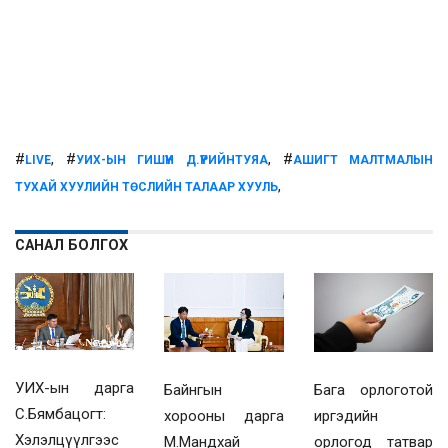
#
, #
, #
LIVE
УИХ-ЫН ГИШҮҮН Д.ҮҮРИЙНТУЯА
АШИГТ МАЛТМАЛЫН
,
ТУХАЙ ХУУЛИЙН ТӨСЛИЙН ТАЛААР ХУУЛЬ
САНАЛ БОЛГОХ
УИХ-ын дарга
Байнгын
Бага орлоготой
С.Бямбацогт:
хорооны дарга
иргэдийн
Хэлэлцүүлгээс
М.Мандхай
орлогод татвар