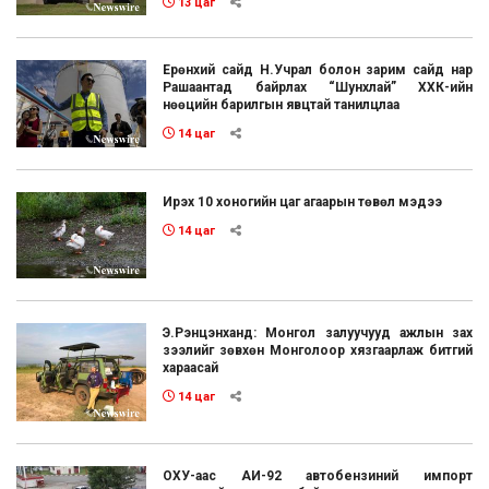
13 цаг
Ерөнхий сайд Н.Учрал болон зарим сайд нар
Рашаантад байрлах “Шунхлай” ХХК-ийн
нөөцийн барилгын явцтай танилцлаа
14 цаг
Ирэх 10 хоногийн цаг агаарын төвөл мэдээ
14 цаг
Э.Рэнцэнханд: Монгол залуучууд ажлын зах
зээлийг зөвхөн Монголоор хязгаарлаж битгий
хараасай
14 цаг
ОХУ-аас АИ-92 автобензиний импорт