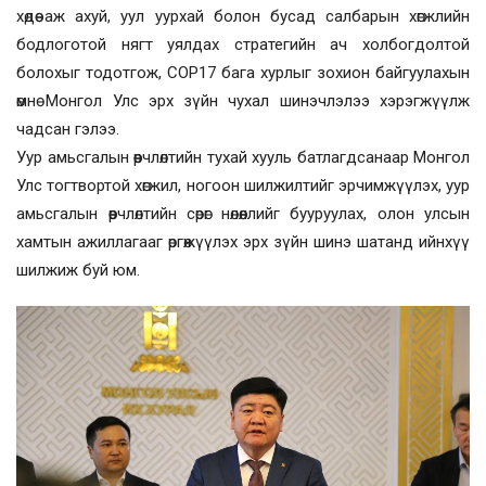
хөдөө аж ахуй, уул уурхай болон бусад салбарын хөгжлийн
бодлоготой нягт уялдах стратегийн ач холбогдолтой
болохыг тодотгож, COP17 бага хурлыг зохион байгуулахын
өмнө Монгол Улс эрх зүйн чухал шинэчлэлээ хэрэгжүүлж
чадсан гэлээ.
Уур амьсгалын өөрчлөлтийн тухай хууль батлагдсанаар Монгол
Улс тогтвортой хөгжил, ногоон шилжилтийг эрчимжүүлэх, уур
амьсгалын өөрчлөлтийн сөрөг нөлөөллийг бууруулах, олон улсын
хамтын ажиллагааг өргөжүүлэх эрх зүйн шинэ шатанд ийнхүү
шилжиж буй юм.