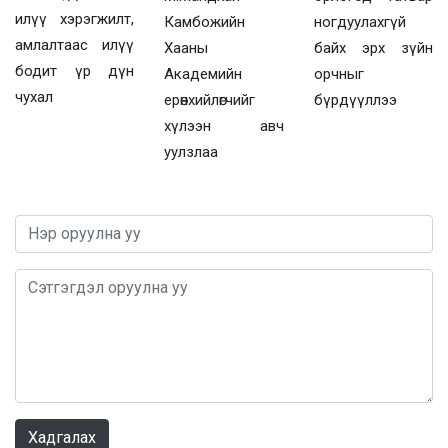
илүү хэрэгжилт,
Камбожийн
ногдуулахгүй
амлалтаас илүү
Хааны
байх эрх зүйн
бодит үр дүн
Академийн
орчныг
чухал
ерөнхийлөгчийг
бүрдүүллээ
хүлээн авч
уулзлаа
0 / 1000
Хадгалах