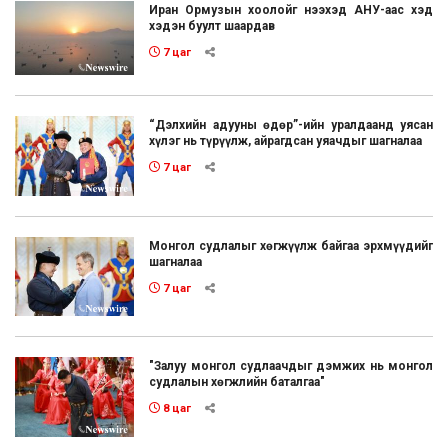
Иран Ормузын хоолойг нээхэд АНУ-аас хэд
хэдэн буулт шаардав
7 цаг
“Дэлхийн адууны өдөр”-ийн уралдаанд уясан
хүлэг нь түрүүлж, айрагдсан уяачдыг шагналаа
7 цаг
Монгол судлалыг хөгжүүлж байгаа эрхмүүдийг
шагналаа
7 цаг
"Залуу монгол судлаачдыг дэмжих нь монгол
судлалын хөгжлийн баталгаа"
8 цаг