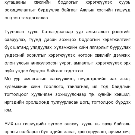
хугацааны хөгжлийн бодлогыг хэрэгжүүлэх суурь
зохицуулалтыг бүрдүүлж байгааг Ажлын хэсгийн гишүүд
онцлон тэмдэглэлээ.
Түүнчлэн хууль батлагдсанаар уур амьсгалын өөрчлөлтийг
сааруулах, түүнд дасан зохицох бодлогын хэрэгжилтийг
бүх шатанд уялдуулах, хүлэмжийн хийн ялгарлыг бууруулах
үндэсний зорилтыг хэрэгжүүлэх, ногоон хөгжлийг дэмжих,
олон улсын өмнө хүлээсэн үүрэг, амлалтыг хэрэгжүүлэх эрх
зүйн үндэс бүрдэж байгааг тодотгов.
Мөн уур амьсгалын санхүүжилт, нүүрстөрөгчийн зах зээл,
хүлэмжийн хийн тооллого, тайлагнал, ил тод байдлын
тогтолцоог хуульчлан зохицуулснаар төр, хувийн хэвшил,
иргэдийн оролцоонд тулгуурласан цогц тогтолцоо бүрдэх
юм.
УИХ-ын гишүүдийн зүгээс энэхүү хууль нь зөвхөн байгаль
орчны салбарын бус эдийн засаг, хөрөнгө оруулалт, эрчим хүч,