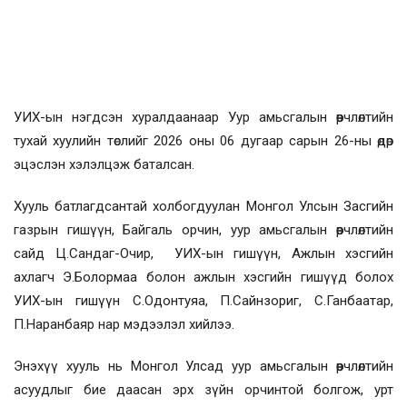
УИХ-ын нэгдсэн хуралдаанаар Уур амьсгалын өөрчлөлтийн
тухай хуулийн төслийг 2026 оны 06 дугаар сарын 26-ны өдөр
эцэслэн хэлэлцэж баталсан.
Хууль батлагдсантай холбогдуулан Монгол Улсын Засгийн
газрын гишүүн, Байгаль орчин, уур амьсгалын өөрчлөлтийн
сайд Ц.Сандаг-Очир, УИХ-ын гишүүн, Ажлын хэсгийн
ахлагч Э.Болормаа болон ажлын хэсгийн гишүүд болох
УИХ-ын гишүүн С.Одонтуяа, П.Сайнзориг, С.Ганбаатар,
П.Наранбаяр нар мэдээлэл хийлээ.
Энэхүү хууль нь Монгол Улсад уур амьсгалын өөрчлөлтийн
асуудлыг бие даасан эрх зүйн орчинтой болгож, урт