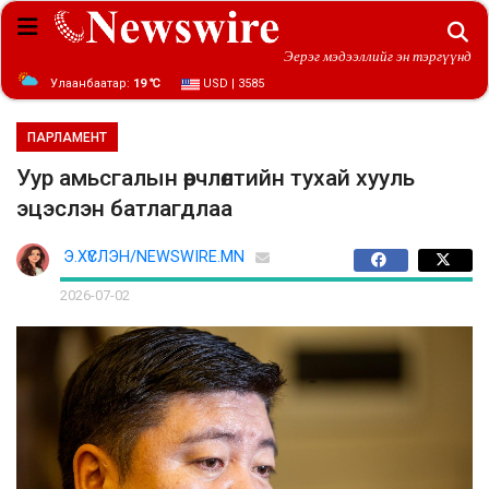
Эерэг мэдээллийг эн тэргүүнд
Улаанбаатар:
19 ℃
USD | 3585
ПАРЛАМЕНТ
Уур амьсгалын өөрчлөлтийн тухай хууль
эцэслэн батлагдлаа
Э.ХҮСЛЭН/NEWSWIRE.MN
2026-07-02