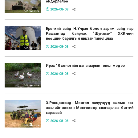
өндөрлөлөө
2026-08-08
Ерөнхий сайд Н.Учрал болон зарим сайд нар
Рашаантад байрлах “Шунхлай” ХХК-ийн
нөөцийн барилгын явцтай танилцлаа
2026-08-08
Ирэх 10 хоногийн цаг агаарын төвөл мэдээ
2026-08-08
Э.Рэнцэнханд: Монгол залуучууд ажлын зах
зээлийг зөвхөн Монголоор хязгаарлаж битгий
хараасай
2026-08-08