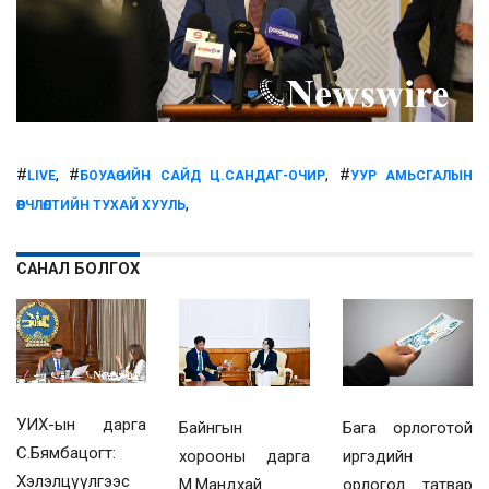
#
, #
, #
LIVE
БОУАӨ-ИЙН САЙД Ц.САНДАГ-ОЧИР
УУР АМЬСГАЛЫН
,
ӨӨРЧЛӨЛТИЙН ТУХАЙ ХУУЛЬ
САНАЛ БОЛГОХ
УИХ-ын дарга
Байнгын
Бага орлоготой
С.Бямбацогт:
хорооны дарга
иргэдийн
Хэлэлцүүлгээс
М.Мандхай
орлогод татвар