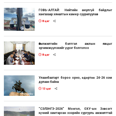
ГОВЬ-АЛТАЙ: Нийтийн аюулгүй байдлыг
хангахаар хяналтын камер суурилуулав
8 цаг
Өвөлжилтийн бэлтгэл ажлын явцыг
эрчимжүүлэхийг үүрэг болголоо
8 цаг
Улаанбаатарт бороо орно, өдөртөө 24-26 хэм
дулаан байна
13 цаг
“СЭЛЭНГЭ-2026” Монгол, ОХУ-ын Зэвсэгт
хүчний хамтарсан хээрийн сургууль амжилттай