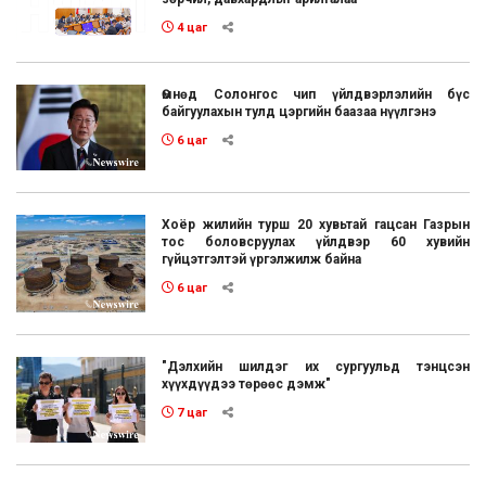
4 цаг
Өмнөд Солонгос чип үйлдвэрлэлийн бүс
байгуулахын тулд цэргийн баазаа нүүлгэнэ
6 цаг
Хоёр жилийн турш 20 хувьтай гацсан Газрын
тос боловсруулах үйлдвэр 60 хувийн
гүйцэтгэлтэй үргэлжилж байна
6 цаг
"Дэлхийн шилдэг их сургуульд тэнцсэн
хүүхдүүдээ төрөөс дэмж"
7 цаг