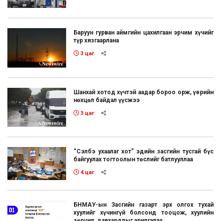
Баруун гурван аймгийн цахилгаан эрчим хүчийг
түр хязгаарлана
3 цаг
Шанхай хотод хүчтэй аадар бороо орж, үерийн
нөхцөл байдал үүсжээ
3 цаг
“Сэлбэ ухаалаг хот” эдийн засгийн тусгай бүс
байгуулах тогтоолын төслийг батлууллаа
4 цаг
БНМАУ-ын Засгийн газарт эрх олгох тухай
хуулийг хүчингүй болсонд тооцож, хуулийн
зөрчил, давхардлыг арилгалаа