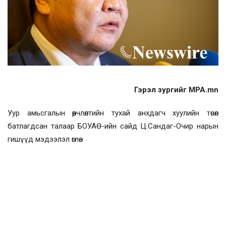
Гэрэл зургийг MPA.mn
Уур амьсгалын өөрчлөлтийн тухай анхдагч хуулийн төсөл
батлагдсан талаар БОУАӨ-ийн сайд Ц.Сандаг-Очир нарын
гишүүд мэдээлэл өглөө.