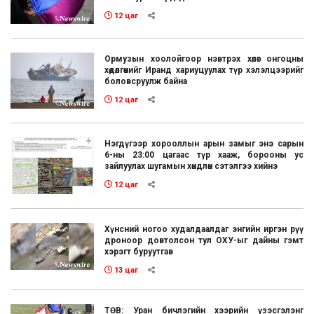
12 цаг
Ормузын хоолойгоор нэвтрэх хөлөг онгоцны
хөдөлгөөнийг Иранд хариуцуулах түр хэлэлцээрийг
боловсруулж байна
12 цаг
Нэгдүгээр хорооллын арын замыг энэ сарын
6-ны 23:00 цагаас түр хааж, борооны ус
зайлуулах шугамын хөндлөн сэтэлгээ хийнэ
12 цаг
Хүнсний ногоо худалдаалдаг энгийн иргэн рүү
дроноор довтолсон тул ОХУ-ыг дайны гэмт
хэрэгт буруутгав
13 цаг
ТӨВ: Уран бичлэгийн хээрийн үзэсгэлэнг