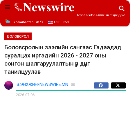
Эерэг мэдээллийг эн тэргүүнд
Улаанбаатар:
28 ℃
USD | 3585
БОЛОВСРОЛ
Боловсролын зээлийн сангаас Гадаадад
суралцах иргэдийн 2026 - 2027 оны
сонгон шалгаруулалтын үр дүнг
танилцуулав
З.ЭНХЖИН/NEWSWIRE.MN
2026-07-06