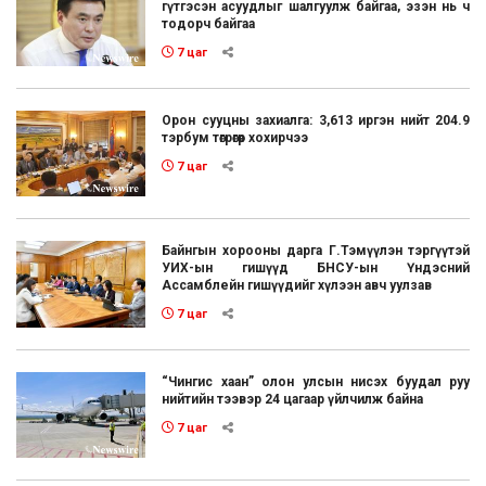
гүтгэсэн асуудлыг шалгуулж байгаа, эзэн нь ч
тодорч байгаа
7 цаг
Орон сууцны захиалга: 3,613 иргэн нийт 204.9
тэрбум төгрөгөөр хохирчээ
7 цаг
Байнгын хорооны дарга Г.Тэмүүлэн тэргүүтэй
УИХ-ын гишүүд БНСУ-ын Үндэсний
Ассамблейн гишүүдийг хүлээн авч уулзав
7 цаг
“Чингис хаан” олон улсын нисэх буудал руу
нийтийн тээвэр 24 цагаар үйлчилж байна
7 цаг