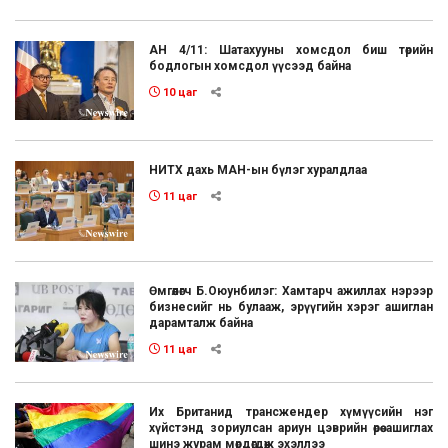
АН 4/11: Шатахууны хомсдол биш төрийн
бодлогын хомсдол үүсээд байна
10 цаг
НИТХ дахь МАН-ын бүлэг хуралдлаа
11 цаг
Өмгөөлөгч Б.Оюунбилэг: Хамтарч ажиллах нэрээр
бизнесийг нь булааж, эрүүгийн хэрэг ашиглан
дарамталж байна
11 цаг
Их Британид трансжендер хүмүүсийн нэг
хүйстэнд зориулсан ариун цэврийн өрөө ашиглах
шинэ журам мөрдөгдөж эхэллээ