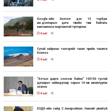
Google-ийн Энэтхэг дэх 15 тэрбум
ам.долларын дата төвийн төсөл байгаль
хамгааллын маргаантай тулгарлаа
6 цаг
Сутай хайрхны тэнгэрийг тахих төрийн тахилга
боллоо
6 цаг
“Хотын дарга сонсож байна” 150150 тусгай
дугаарыг наймдугаар сарын 14-нөөс ажиллуулж
эхэлнэ
6 цаг
ХЗДХ-ийн сайд С.Амарсайхан: Намайг увайгүй