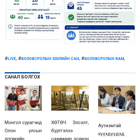
#
, #
, #
,
LIVE
БОЛОВСРОЛЫН ЗЭЭЛИЙН САН
БОЛОВСРОЛЫН ЯАМ
САНАЛ БОЛГОХ
Монгол сурагчид
ХӨТӨЧ: Элсэлт,
Аутизмтай
Олон улсын
бүртгэлээ
хүүхдүүдэд
логикийн
цахимаар зохион