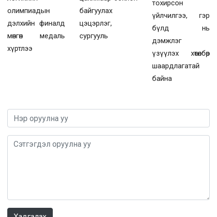
тохирсон
олимпиадын
байгуулах
үйлчилгээ, гэр
дэлхийн финалд
цэцэрлэг,
бүлд нь
мөнгөн медаль
сургууль
дэмжлэг
хүртлээ
үзүүлэх хөтөлбөр
шаардлагатай
байна
0 / 1000
Хадгалах