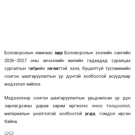
Боловсролын яамнаас өнөөдөр Боловсролын зээлийн сангийн
2026–2027 оны хичээлийн жилийн гадаадад суралцах
сургалтын төлбөрийн хөнгөлөлттэй зээл, буцалтгүй тусламжийн
сонгон шалгаруулалтын үр дүнтэй холбоотой асуудлаар
мэдээлэл хийлээ.
Мэдээллээр сонгон шалгаруулалтын урьдчилсан үр дүн
зарлагдсаны дараа зарим иргэнээс оноо тооцоолол,
материалын үнэлгээтэй холбоотой өргөдөл, гомдол ирсэн
байна.