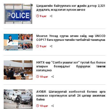
Цагдаагийн байгууллага нэг өдрийн дотор 2,321
дуудлага, мэдээлэл хүлээн авчээ
9 цаг
Монгол Улсад суугаа элчин сайд нар UNCCD
COP17 бага хурлын төслийн талбайтай танилцлаа
9 цаг
НИТХ-аар "Сэлбэ ухаалаг хот" тусгай бүс болон
агаарын бохирдлыг бууруулах төлөвлөгөөг
хэлэлцэнэ
10 цаг
АҮЭБЯ: Шатахуунтай холбоотой богино арга
хэмжээ хэрэгжүүлэх штаб 24 цагаар ажиллаж
байна
10 цаг