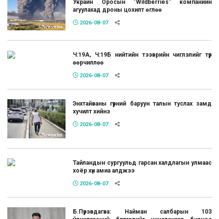
Украин Оросын "Wildberries" компанийн
агуулахад дроны цохилт өглөө
2026-08-07
Ч:19А, Ч:19Б нийтийн тээврийн чиглэлийг түр
өөрчиллөө
2026-08-07
Энхтайваны гүүрний баруун талын туслах замд
хучилт хийнэ
2026-08-07
Тайландын сургуульд гарсан халдлагын улмаас
хоёр хүн амиа алджээ
2026-08-07
Б.Пүрэвдагва: Найман салбарын 103