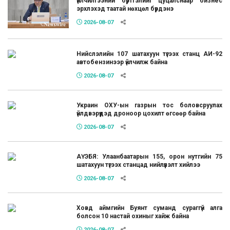
үйлчилгээний бүртгэлийг цуцалснаар бизнес
эрхлэхэд таатай нөхцөл бүрдэнэ
2026-08-07
Нийслэлийн 107 шатахуун түгээх станц АИ-92
автобензинээр үйлчилж байна
2026-08-07
Украин ОХУ-ын газрын тос боловсруулах
үйлдвэрүүдэд дроноор цохилт өгсөөр байна
2026-08-07
АҮЭБЯ: Улаанбаатарын 155, орон нутгийн 75
шатахуун түгээх станцад нийлүүлэлт хийлээ
2026-08-07
Ховд аймгийн Буянт суманд сураггүй алга
болсон 10 настай охиныг хайж байна
2026-08-07