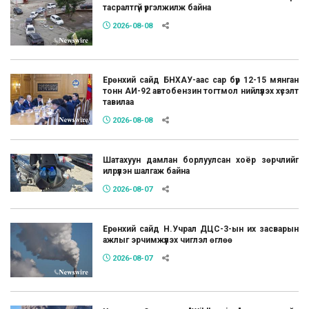
тасралтгүй үргэлжилж байна
2026-08-08
Ерөнхий сайд БНХАУ-аас сар бүр 12-15 мянган
тонн АИ-92 автобензин тогтмол нийлүүлэх хүсэлт
тавилаа
2026-08-08
Шатахуун дамлан борлуулсан хоёр зөрчлийг
илрүүлэн шалгаж байна
2026-08-07
Ерөнхий сайд Н.Учрал ДЦС-3-ын их засварын
ажлыг эрчимжүүлэх чиглэл өглөө
2026-08-07