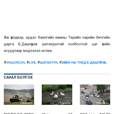
Аж үйлдвэр, эрдэс баялгийн яамны Төрийн нарийн бичгийн
дарга Б.Дашпүрэв шатахуунтай холбоотой цаг үеийн
асуудлаар мэдээлэл өглөө.
#
, #
, #
, #
,
ОНЦОЛСОН
LIVE
ШАТАХУУН
АҮЭБЯ-НЫ ТНБД Б.ДАШПҮРЭВ
САНАЛ БОЛГОХ