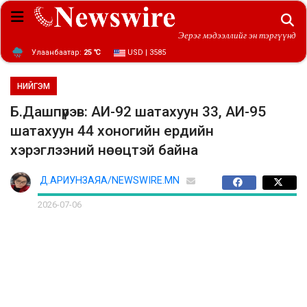
Эерэг мэдээллийг эн тэргүүнд
Улаанбаатар:
25 ℃
USD | 3585
НИЙГЭМ
Б.Дашпүрэв: АИ-92 шатахуун 33, АИ-95
шатахуун 44 хоногийн ердийн
хэрэглээний нөөцтэй байна
Д.АРИУНЗАЯА/NEWSWIRE.MN
2026-07-06