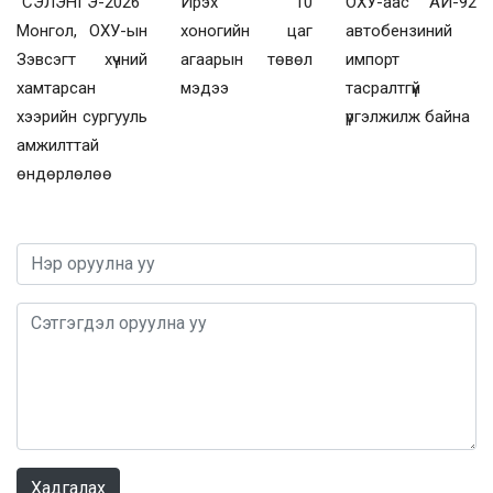
“СЭЛЭНГЭ-2026”
Ирэх 10
ОХУ-аас АИ-92
Монгол, ОХУ-ын
хоногийн цаг
автобензиний
Зэвсэгт хүчний
агаарын төвөл
импорт
хамтарсан
мэдээ
тасралтгүй
хээрийн сургууль
үргэлжилж байна
амжилттай
өндөрлөлөө
0 / 1000
Хадгалах