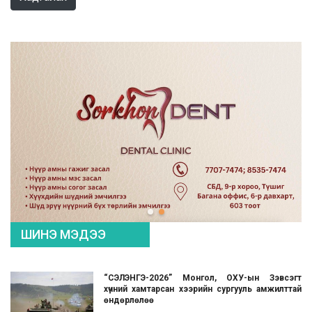
ШИНЭ МЭДЭЭ
“СЭЛЭНГЭ-2026” Монгол, ОХУ-ын Зэвсэгт
хүчний хамтарсан хээрийн сургууль амжилттай
өндөрлөлөө