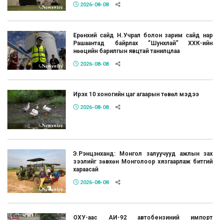
2026-08-08
Ерөнхий сайд Н.Учрал болон зарим сайд нар
Рашаантад байрлах “Шунхлай” ХХК-ийн
нөөцийн барилгын явцтай танилцлаа
2026-08-08
Ирэх 10 хоногийн цаг агаарын төвөл мэдээ
2026-08-08
Э.Рэнцэнханд: Монгол залуучууд ажлын зах
зээлийг зөвхөн Монголоор хязгаарлаж битгий
хараасай
2026-08-08
ОХУ-аас АИ-92 автобензиний импорт