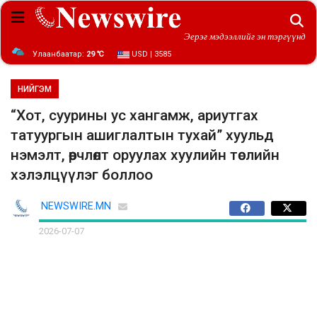
Эерэг мэдээллийг эн тэргүүнд
Улаанбаатар:
29 ℃
USD | 3585
НИЙГЭМ
“Хот, суурины ус хангамж, ариутгах
татуургын ашиглалтын тухай” хуульд
нэмэлт, өөрчлөлт оруулах хуулийн төслийн
хэлэлцүүлэг боллоо
NEWSWIRE.MN
2026-07-07