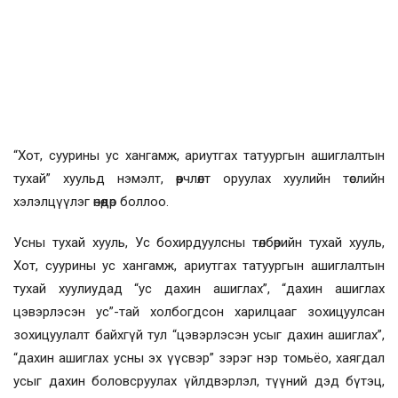
“Хот, суурины ус хангамж, ариутгах татуургын ашиглалтын
тухай” хуульд нэмэлт, өөрчлөлт оруулах хуулийн төслийн
хэлэлцүүлэг өнөөдөр боллоо.
Усны тухай хууль, Ус бохирдуулсны төлбөрийн тухай хууль,
Хот, суурины ус хангамж, ариутгах татуургын ашиглалтын
тухай хуулиудад “ус дахин ашиглах”, “дахин ашиглах
цэвэрлэсэн ус”-тай холбогдсон харилцааг зохицуулсан
зохицуулалт байхгүй тул “цэвэрлэсэн усыг дахин ашиглах”,
“дахин ашиглах усны эх үүсвэр” зэрэг нэр томьёо, хаягдал
усыг дахин боловсруулах үйлдвэрлэл, түүний дэд бүтэц,