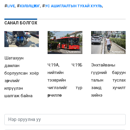
#
, #
, #
,
LIVE
ХЭЛЭЛЦҮҮЛЭГ
УС АШИГЛАЛТЫН ТУХАЙ ХУУЛЬ
САНАЛ БОЛГОХ
Шатахуун
Ч:19А, Ч:19Б
Энхтайваны
дамлан
нийтийн
гүүрний баруун
борлуулсан хоёр
тээврийн
талын туслах
зөрчлийг
чиглэлийг түр
замд хучилт
илрүүлэн
өөрчиллөө
хийнэ
шалгаж байна