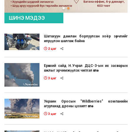
ШИНЭ МЭДЭЭ
Шатахуун дамлан борлуулсан хоёр зөрчлийг
илрүүлэн шалгаж байна
2 цаг
Ерөнхий сайд Н.Учрал ДЦС-3-ын их засварын
ажлыг эрчимжүүлэх чиглэл өглөө
3 цаг
Украин Оросын "Wildberries" компанийн
агуулахад дроны цохилт өглөө
3 цаг