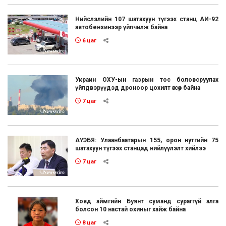
Нийслэлийн 107 шатахуун түгээх станц АИ-92
автобензинээр үйлчилж байна
6 цаг
Украин ОХУ-ын газрын тос боловсруулах
үйлдвэрүүдэд дроноор цохилт өгсөөр байна
7 цаг
АҮЭБЯ: Улаанбаатарын 155, орон нутгийн 75
шатахуун түгээх станцад нийлүүлэлт хийлээ
7 цаг
Ховд аймгийн Буянт суманд сураггүй алга
болсон 10 настай охиныг хайж байна
8 цаг