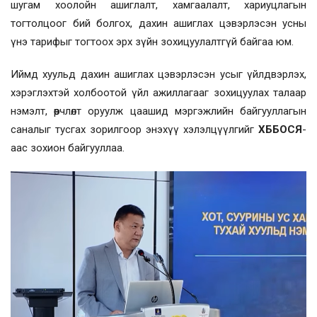
шугам хоолойн ашиглалт, хамгаалалт, хариуцлагын
тогтолцоог бий болгох, дахин ашиглах цэвэрлэсэн усны
үнэ тарифыг тогтоох эрх зүйн зохицуулалтгүй байгаа юм.
Иймд хуульд дахин ашиглах цэвэрлэсэн усыг үйлдвэрлэх,
хэрэглэхтэй холбоотой үйл ажиллагааг зохицуулах талаар
нэмэлт, өөрчлөлт оруулж цаашид мэргэжлийн байгууллагын
саналыг тусгах зорилгоор энэхүү хэлэлцүүлгийг
ХББОСЯ
-
аас зохион байгууллаа.