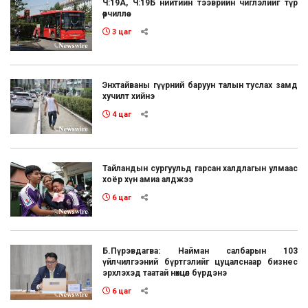
Ч:19А, Ч:19Б нийтийн тээврийн чиглэлийг түр
өөрчиллөө
3 цаг
Энхтайваны гүүрний баруун талын туслах замд
хучилт хийнэ
4 цаг
Тайландын сургуульд гарсан халдлагын улмаас
хоёр хүн амиа алджээ
6 цаг
Б.Пүрэвдагва: Найман салбарын 103
үйлчилгээний бүртгэлийг цуцалснаар бизнес
эрхлэхэд таатай нөхцөл бүрдэнэ
6 цаг