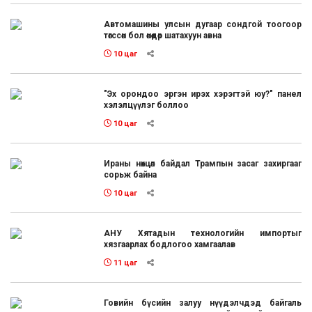
Автомашины улсын дугаар сондгой тоогоор
төгссөн бол өнөөдөр шатахуун авна
10 цаг
"Эх орондоо эргэн ирэх хэрэгтэй юу?" панел
хэлэлцүүлэг боллоо
10 цаг
Ираны нөхцөл байдал Трампын засаг захиргааг
сорьж байна
10 цаг
АНУ Хятадын технологийн импортыг
хязгаарлах бодлогоо хамгаалав
11 цаг
Говийн бүсийн залуу нүүдэлчдэд байгаль