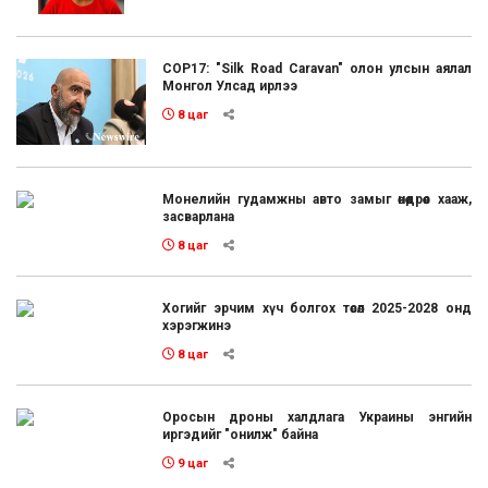
COP17: "Silk Road Caravan" олон улсын аялал
Монгол Улсад ирлээ
8 цаг
Монелийн гудамжны авто замыг өнөөдрөөс хааж,
засварлана
8 цаг
Хогийг эрчим хүч болгох төсөл 2025-2028 онд
хэрэгжинэ
8 цаг
Оросын дроны халдлага Украины энгийн
иргэдийг "онилж" байна
9 цаг