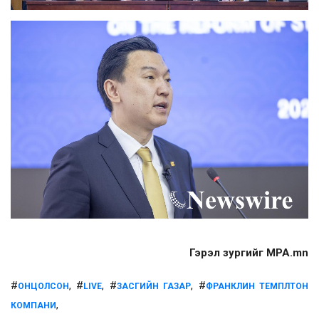
Гэрэл зургийг MPA.mn
#
, #
, #
, #
ОНЦОЛСОН
LIVE
ЗАСГИЙН ГАЗАР
ФРАНКЛИН ТЕМПЛТОН
,
КОМПАНИ