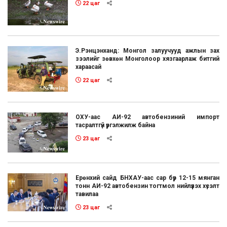
22 цаг
Э.Рэнцэнханд: Монгол залуучууд ажлын зах
зээлийг зөвхөн Монголоор хязгаарлаж битгий
хараасай
22 цаг
ОХУ-аас АИ-92 автобензиний импорт
тасралтгүй үргэлжилж байна
23 цаг
Ерөнхий сайд БНХАУ-аас сар бүр 12-15 мянган
тонн АИ-92 автобензин тогтмол нийлүүлэх хүсэлт
тавилаа
23 цаг