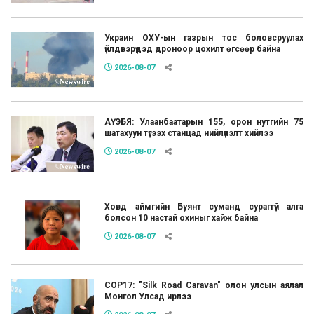
Украин ОХУ-ын газрын тос боловсруулах
үйлдвэрүүдэд дроноор цохилт өгсөөр байна
2026-08-07
АҮЭБЯ: Улаанбаатарын 155, орон нутгийн 75
шатахуун түгээх станцад нийлүүлэлт хийлээ
2026-08-07
Ховд аймгийн Буянт суманд сураггүй алга
болсон 10 настай охиныг хайж байна
2026-08-07
COP17: "Silk Road Caravan" олон улсын аялал
Монгол Улсад ирлээ