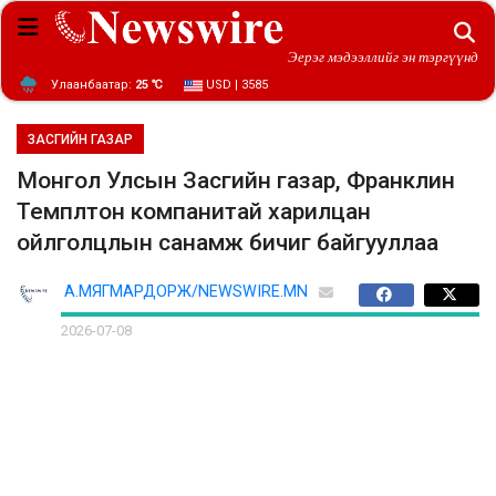
Эерэг мэдээллийг эн тэргүүнд
Улаанбаатар:
25 ℃
USD | 3585
ЗАСГИЙН ГАЗАР
Монгол Улсын Засгийн газар, Франклин
Темплтон компанитай харилцан
ойлголцлын санамж бичиг байгууллаа
А.МЯГМАРДОРЖ/NEWSWIRE.MN
2026-07-08