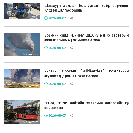
Шатахуун дамлан борлуулсан хоёр зөрчлийг
илрүүлэн шалгаж байна
2026-08-07
Ерөнхий сайд Н.Учрал ДЦС-3-ын их засварын
ажлыг эрчимжүүлэх чиглэл өглөө
2026-08-07
Украин Оросын "Wildberries" компанийн
агуулахад дроны цохилт өглөө
2026-08-07
Ч:19А, Ч:19Б нийтийн тээврийн чиглэлийг түр
өөрчиллөө
2026-08-07