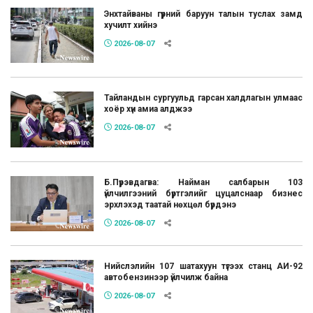
Энхтайваны гүүрний баруун талын туслах замд
хучилт хийнэ
2026-08-07
Тайландын сургуульд гарсан халдлагын улмаас
хоёр хүн амиа алджээ
2026-08-07
Б.Пүрэвдагва: Найман салбарын 103
үйлчилгээний бүртгэлийг цуцалснаар бизнес
эрхлэхэд таатай нөхцөл бүрдэнэ
2026-08-07
Нийслэлийн 107 шатахуун түгээх станц АИ-92
автобензинээр үйлчилж байна
2026-08-07