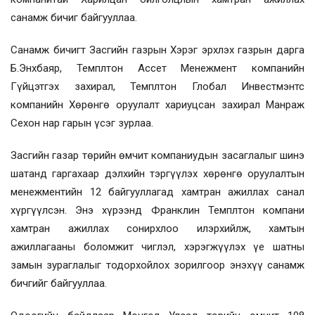
санамж бичиг байгууллаа.
Санамж бичигт Засгийн газрын Хэрэг эрхлэх газрын дарга
Б.Энхбаяр, Темплтон Ассет Менежмент компанийн
Гүйцэтгэх захирал, Темплтон Глобал Инвестмэнтс
компанийн Хөрөнгө оруулалт хариуцсан захирал Манраж
Сехон нар гарын үсэг зурлаа.
Засгийн газар төрийн өмчит компаниудын засаглалыг шинэ
шатанд гаргахаар дэлхийн тэргүүлэх хөрөнгө оруулалтын
менежментийн 12 байгууллагад хамтран ажиллах санал
хүргүүлсэн. Энэ хүрээнд Франклин Темплтон компани
хамтран ажиллах сонирхлоо илэрхийлж, хамтын
ажиллагааны боломжит чиглэл, хэрэгжүүлэх үе шатны
замын зураглалыг тодорхойлох зорилгоор энэхүү санамж
бичгийг байгууллаа.