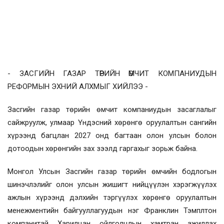
- ЗАСГИЙН ГАЗАР ТӨРИЙН ӨМЧИТ КОМПАНИУДЫН
РЕФОРМЫН ЭХНИЙ АЛХМЫГ ХИЙЛЭЭ -
Засгийн газар төрийн өмчит компаниудын засаглалыг
сайжруулж, улмаар Үндэсний хөрөнгө оруулалтын сангийн
хүрээнд багцлан 2027 онд багтаан олон улсын болон
дотоодын хөрөнгийн зах зээлд гаргахыг зорьж байна.
Монгол Улсын Засгийн газар төрийн өмчийн бодлогын
шинэчлэлийг олон улсын жишигт нийцүүлэн хэрэгжүүлэх
ажлын хүрээнд дэлхийн тэргүүлэх хөрөнгө оруулалтын
менежментийн байгууллагуудын нэг Франклин Тэмплтон
компанитай Харилцан ойлголцлын хамтран ажиллах