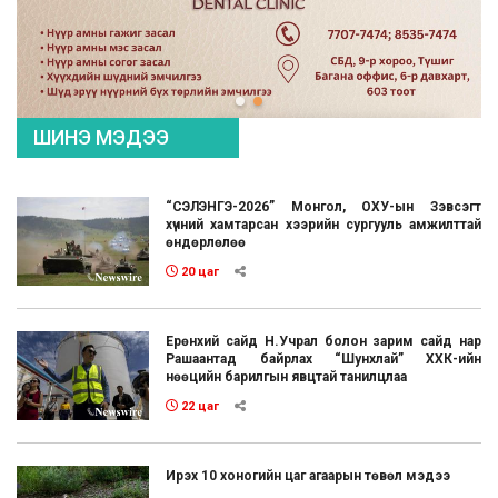
ШИНЭ МЭДЭЭ
“СЭЛЭНГЭ-2026” Монгол, ОХУ-ын Зэвсэгт
хүчний хамтарсан хээрийн сургууль амжилттай
өндөрлөлөө
20 цаг
Ерөнхий сайд Н.Учрал болон зарим сайд нар
Рашаантад байрлах “Шунхлай” ХХК-ийн
нөөцийн барилгын явцтай танилцлаа
22 цаг
Ирэх 10 хоногийн цаг агаарын төвөл мэдээ