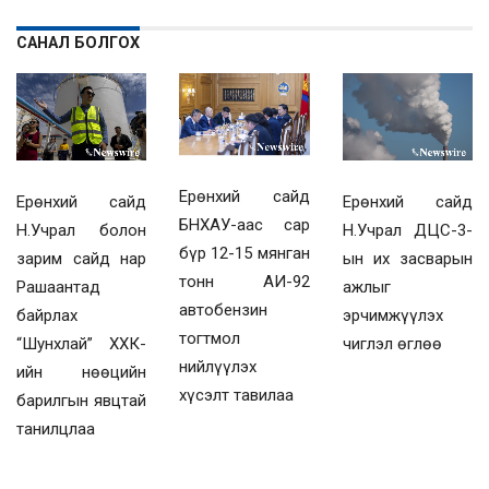
САНАЛ БОЛГОХ
Ерөнхий сайд
Ерөнхий сайд
Ерөнхий сайд
БНХАУ-аас сар
Н.Учрал болон
Н.Учрал ДЦС-3-
бүр 12-15 мянган
зарим сайд нар
ын их засварын
тонн АИ-92
Рашаантад
ажлыг
автобензин
байрлах
эрчимжүүлэх
тогтмол
“Шунхлай” ХХК-
чиглэл өглөө
нийлүүлэх
ийн нөөцийн
хүсэлт тавилаа
барилгын явцтай
танилцлаа