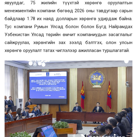
явуулдаг, 75 жилийн түүхтэй хөрөнгө оруулалтын
менежментийн компани бөгөөд 2026 оны тавдугаар сарын
байдлаар 1.78 их наяд долларын хөрөнгө удирдаж байна.
Тус компани Румын Улсад болон болон Бүгд Найрамдах
Узбекистан Улсад төрийн өмчит компаниудын засаглалыг
сайжруулах, хөрөнгийн зах зээлд бэлтгэх, олон улсын
хөрөнгө оруулалт татах чиглэлээр ажилласан туршлагатай.