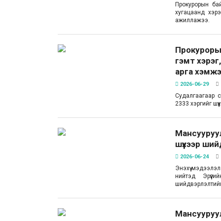
Прокурорын бай
хугацаанд хэрэ
ажиллажээ.
Прокурорын
гэмт хэрэг
арга хэмжээ
2026-06-29
Судалгаагаар с
2333 хэргийг шүү
Мансууруул
шүүхээр ший
2026-06-24
Энэхүү мэдээлэл
нийтэд Эрүүг
шийдвэрлэлтийг
Мансууруул