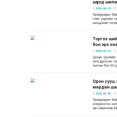
шүүхэд шилж
2026-06-10
Прокурорын бай
гэмт хэргийн г
нөхцөлийг тогт
Торгох ший
бол эрх хя
2026-06-10
Дээрх хуулийн 
оногдуулсан то
төлсөн бол 50 х
Орон сууц 
мөрдөн ша
2026-06-09
Прокурорын бай
хохироосон зал
авч ажиллаж ба