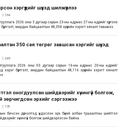
ирсон хэргүүдийг шүүхэд шилжүүллээ
194
ууллага 2026 оны 3 дугаар сарын 23-ны өдрөөс 27-ны өдрийг хүртэлх
 бүртгэлт, мөрдөн байцаалтын 48,358 эрүүгийн хэрэгт хяналт тавьжээ.
алтан 350 сая төгрөг завшсан хэргийг шүүхэд
249
йгууллага 2026 оны 03 дугаар сарын 16-ны өдрөөс 20-ны өдрийг
нд хэрэг бүртгэлт, мөрдөн байцаалтын 48,116 эрүүгийн хэрэгт хяналт
ээ.
тгэл оногдуулсан шийдвэрийг хүчингүй болгож,
й зөрчигдсөн эрхийг сэргээжээ
175
орын бичсэн дүгнэлтэд үндэслэн эрх бүхий албан тушаалтны шийтгэл
йдвэрийг хүчингүй болгож шийдвэрлэсэн байна.