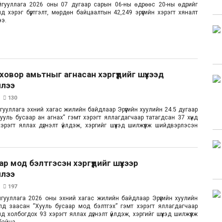
йгууллага 2026 оны 07 дугаар сарын 06-ны өдрөөс 20-ны өдрийг
нд хэрэг бүртгэлт, мөрдөн байцаалтын 42,249 эрүүгийн хэрэгт хяналт
ээ.
ховор амьтныг агнасан хэргүүдийг шүүхээд
ллээ
130
гууллага эхний хагас жилийн байдлаар Эрүүгийн хуулийн 24.5 дугаар
Хууль бусаар ан агнах” гэмт хэрэгт яллагдагчаар татагдсан 37 хүнд
эрэгт яллах дүгнэлт үйлдэж, хэргийг шүүхэд шилжүүлж шийдвэрлэсэн
р мод бэлтгэсэн хэргүүдийг шүүхээр
ллээ
197
гууллага 2026 оны эхний хагас жилийн байдлаар Эрүүгийн хуулийн
йлд заасан “Хууль бусаар мод бэлтгэх” гэмт хэрэгт яллагдагчаар
нд холбогдох 93 хэрэгт яллах дүгнэлт үйлдэж, хэргийг шүүхэд шилжүүлж
байна.