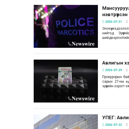
Мансууруул
нэвтрүүлсэн
2026-07-31
Энэхүү мэдээлэл
нийтэд Эрүүг
шийдвэрлэлтийг
Авлигын хэр
2026-07-29
Прокурорын бай
сарын 27-ны өд
эрүүгийн хэрэгт 
УПЕГ: Авлиг
2026-07-22