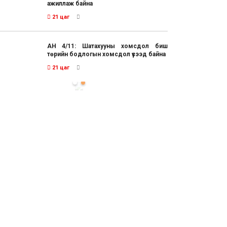
ажиллаж байна
21 цаг
АН 4/11: Шатахууны хомсдол биш
төрийн бодлогын хомсдол үүсээд байна
21 цаг