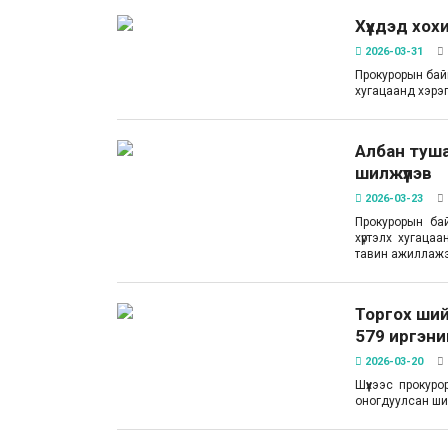
Хүүхдэд хох
2026-03-31
Прокурорын байг
хугацаанд хэрэг
Албан туша
шилжүүлэв
2026-03-23
Прокурорын ба
хүртэлх хугацаа
тавин ажиллаж
Торгох ший
579 иргэни
2026-03-20
Шүүхээс прокур
оногдуулсан ши