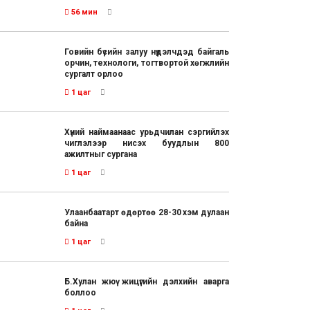
56 мин
Говийн бүсийн залуу нүүдэлчдэд байгаль
орчин, технологи, тогтвортой хөгжлийн
сургалт орлоо
1 цаг
Хүний наймаанаас урьдчилан сэргийлэх
чиглэлээр нисэх буудлын 800
ажилтныг сургана
1 цаг
Улаанбаатарт өдөртөө 28-30 хэм дулаан
байна
1 цаг
Б.Хулан жюү жицүгийн дэлхийн аварга
боллоо