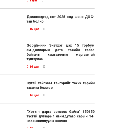
1 цаг
Даланзадгад хот 2028 онд шинэ ДЦС-
тай болно
15 цаг
Google-ийн Энэтхэг дэх 15 тэрбум
ам.долларын дата төвийн төсөл
байгаль хамгааллын маргаантай
тулгарлаа
16 цаг
Сутай хайрхны тэнгэрийг тахих төрийн
тахилга боллоо
16 цаг
“Хотын дарга сонсож байна” 150150
тусгай дугаарыг наймдугаар сарын 14-
нөөс ажиллуулж эхэлнэ