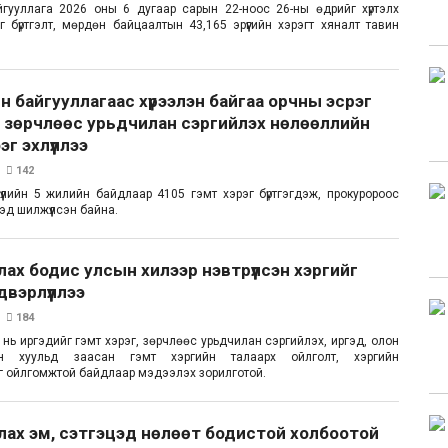
гууллага 2026 оны 6 дугаар сарын 22-ноос 26-ны өдрийг хүртэлх
г бүртгэлт, мөрдөн байцаалтын 43,165 эрүүгийн хэрэгт хяналт тавин
 байгууллагаас хүрээлэн байгаа орчны эсрэг
, зөрчлөөс урьдчилан сэргийлэх нөлөөллийн
г эхлүүллээ
142
үүлийн 5 жилийн байдлаар 4105 гэмт хэрэг бүртгэгдэж, прокуророос
хэд шилжүүлсэн байна.
ах бодис улсын хилээр нэвтрүүлсэн хэргийг
двэрлүүллээ
184
 нь иргэдийг гэмт хэрэг, зөрчлөөс урьдчилан сэргийлэх, иргэд, олон
ийн хуульд заасан гэмт хэргийн талаарх ойлголт, хэргийн
 ойлгомжтой байдлаар мэдээлэх зорилготой.
ах эм, сэтгэцэд нөлөөт бодистой холбоотой