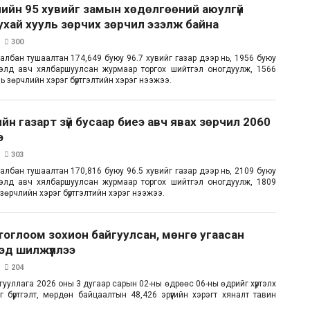
ийн 95 хувийг замын хөдөлгөөний аюулгүй
хай хууль зөрчих зөрчил эзэлж байна
300
й албан тушаалтан 174,649 буюу 96.7 хувийг газар дээр нь, 1956 буюу
тгэлд авч хялбаршуулсан журмаар торгох шийтгэл оногдуулж, 1566
нь зөрчлийн хэрэг бүртгэлтийн хэрэг нээжээ.
йн газарт зүй бусаар биеэ авч явах зөрчил 2060
э
303
й албан тушаалтан 170,816 буюу 96.5 хувийг газар дээр нь, 2109 буюу
тгэлд авч хялбаршуулсан журмаар торгох шийтгэл оногдуулж, 1809
 зөрчлийн хэрэг бүртгэлтийн хэрэг нээжээ.
оглоом зохион байгуулсан, мөнгө угаасан
хэд шилжүүллээ
204
ууллага 2026 оны 3 дугаар сарын 02-ны өдрөөс 06-ны өдрийг хүртэлх
г бүртгэлт, мөрдөн байцаалтын 48,426 эрүүгийн хэрэгт хяналт тавин