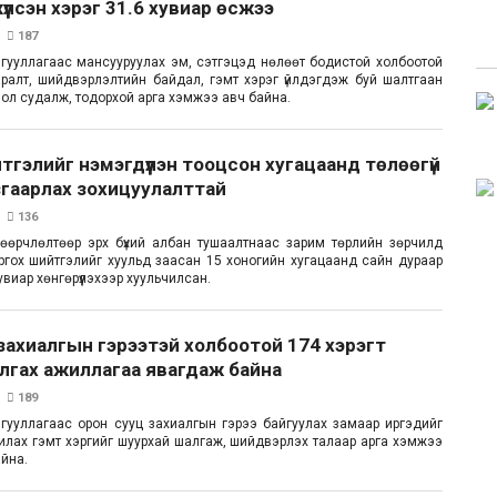
үүлсэн хэрэг 31.6 хувиар өсжээ
187
гууллагаас мансууруулах эм, сэтгэцэд нөлөөт бодистой холбоотой
аралт, шийдвэрлэлтийн байдал, гэмт хэрэг үйлдэгдэж буй шалтгаан
мол судалж, тодорхой арга хэмжээ авч байна.
тгэлийг нэмэгдүүлэн тооцсон хугацаанд төлөөгүй
згаарлах зохицуулалттай
136
өөрчлөлтөөр эрх бүхий албан тушаалтнаас зарим төрлийн зөрчилд
ргох шийтгэлийг хуульд заасан 15 хоногийн хугацаанд сайн дураар
увиар хөнгөрүүлэхээр хуульчилсан.
захиалгын гэрээтэй холбоотой 174 хэрэгт
лгах ажиллагаа явагдаж байна
189
гууллагаас орон сууц захиалгын гэрээ байгуулах замаар иргэдийг
илах гэмт хэргийг шуурхай шалгаж, шийдвэрлэх талаар арга хэмжээ
йна.