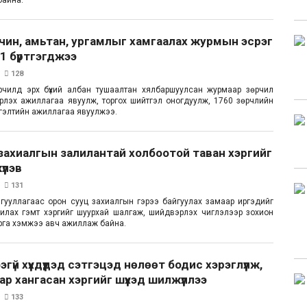
чин, амьтан, ургамлыг хамгаалах журмын эсрэг
1 бүртгэгджээ
128
өрчилд эрх бүхий албан тушаалтан хялбаршуулсан журмаар зөрчил
лэх ажиллагаа явуулж, торгох шийтгэл оногдуулж, 1760 зөрчлийн
ртгэлтийн ажиллагаа явуулжээ.
захиалгын залилантай холбоотой таван хэргийг
үүлэв
131
гууллагаас орон сууц захиалгын гэрээ байгуулах замаар иргэдийг
илах гэмт хэргийг шуурхай шалгаж, шийдвэрлэх чиглэлээр зохион
рга хэмжээ авч ажиллаж байна.
эгүй хүүхдүүдэд сэтгэцэд нөлөөт бодис хэрэглүүлж,
р хангасан хэргийг шүүхэд шилжүүллээ
133