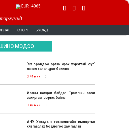
EUR | 4065
 тэргүүнд
УРЛАГ
СПОРТ
БУСАД
ШИНЭ МЭДЭЭ
"Эх орондоо эргэн ирэх хэрэгтэй юу?"
панел хэлэлцүүлэг боллоо
44 мин
Ираны нөхцөл байдал Трампын засаг
захиргааг сорьж байна
45 мин
АНУ Хятадын технологийн импортыг
хязгаарлах бодлогоо хамгаалав