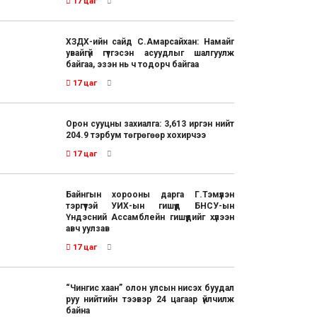
17 цаг
ХЗДХ-ийн сайд С.Амарсайхан: Намайг
увайгүй гүтгэсэн асуудлыг шалгуулж
байгаа, эзэн нь ч тодорч байгаа
17 цаг
Орон сууцны захиалга: 3,613 иргэн нийт
204.9 тэрбум төгрөгөөр хохирчээ
17 цаг
Байнгын хорооны дарга Г.Тэмүүлэн
тэргүүтэй УИХ-ын гишүүд БНСУ-ын
Үндэсний Ассамблейн гишүүдийг хүлээн
авч уулзав
17 цаг
“Чингис хаан” олон улсын нисэх буудал
руу нийтийн тээвэр 24 цагаар үйлчилж
байна