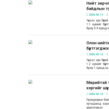
Нийт зөрчл
байдлын ту
2026-03-17
Үүнээс эрх бүхи
1.1 хувийг бүр
буюу 0.9 хувьд 
Олон нийти
бүртгэгджэ
2026-03-12
Үүнээс эрх бүхи
1.2 хувийг бүр
буюу 1 хувьд нь
Мөрийтэй т
хэргийг шүү
2026-03-10
Прокурорын байг
хугацаанд хэрэ
ажиллажээ.