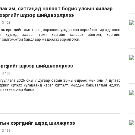
ах эм, сэтгэцэд нөлөөт бодис улсын хилээр
 хэргийг шүүхээр шийдвэрлүүллээ
121
 нь иргэдийг гэмт хэрэг, зөрчлөөс урьдчилан сэргийлэх, иргэд, олон
ийн хуульд заасан гэмт хэргийн талаарх ойлголт, хэргийн
 ойлгомжтой байдлаар мэдээлэх зорилготой.
гүүдийг шүүхээр шийдвэрлүүллээ
155
гууллага 2026 оны 7 дугаар сарын 20-ны өдрөөс мөн оны 7 дугаар
рийг хүртэлх хугацаанд хэрэг бүртгэлт, мөрдөн байцаалтын 42,935
хяналт тавьсан байна.
ын хэргүүдийг шүүхэд шилжүүллээ
136