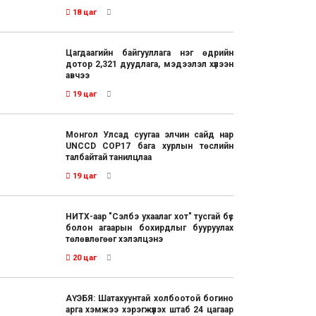
18 цаг
Цагдаагийн байгууллага нэг өдрийн
дотор 2,321 дуудлага, мэдээлэл хүлээн
авчээ
19 цаг
Монгол Улсад суугаа элчин сайд нар
UNCCD COP17 бага хурлын төслийн
талбайтай танилцлаа
19 цаг
НИТХ-аар "Сэлбэ ухаалаг хот" тусгай бүс
болон агаарын бохирдлыг бууруулах
төлөвлөгөөг хэлэлцэнэ
20 цаг
АҮЭБЯ: Шатахуунтай холбоотой богино
арга хэмжээ хэрэгжүүлэх штаб 24 цагаар