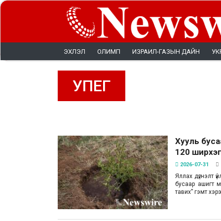
ЭХЛЭЛ
ОЛИМП
ИЗРАИЛ-ГАЗЫН ДАЙН
УК
УПЕГ
Хууль буса
120 ширхэг 
2026-07-31
Яллах дүгнэлт ү
бусаар ашигт м
тавих” гэмт хэрэ