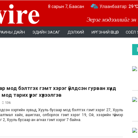
8 сарын 7, Баасан
Дархан:
Улаанбаатар:
34 ℃
29 ℃
Эерэг мэдээллийг эн
РАИНЫ ДАЙН
ЭДИЙН ЗАСАГ
ДЭЛХИЙ
ИРГЭНИЙ ӨНЦӨГ
СОЁЛ 
ар мод бэлтгэх гэмт хэрэг үйлдсэн гурван хүнд
мод тарих үүрэг хүлээлгэв
136
йлдсэн хэргийн хувьд, Хууль бусаар мод бэлтгэх гэмт хэрэг 27, Хууль
алтмал хайх, ашиглах, олборлох гэмт хэрэг 19, Ой, хээрийн түймэр
г 2, Хууль бусаар ан агнах гэмт хэрэг 7 байна.