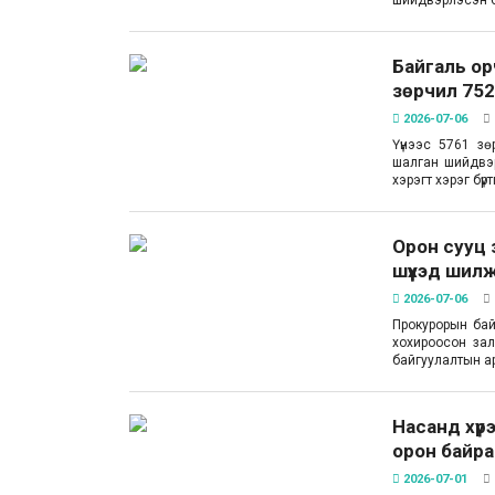
Байгаль ор
зөрчил 752
2026-07-06
Үүнээс 5761 з
шалган шийдвэр
хэрэгт хэрэг бү
Орон сууц 
шүүхэд шилж
2026-07-06
Прокурорын бай
хохироосон зал
байгуулалтын а
Насанд хүрэ
орон байраа
2026-07-01