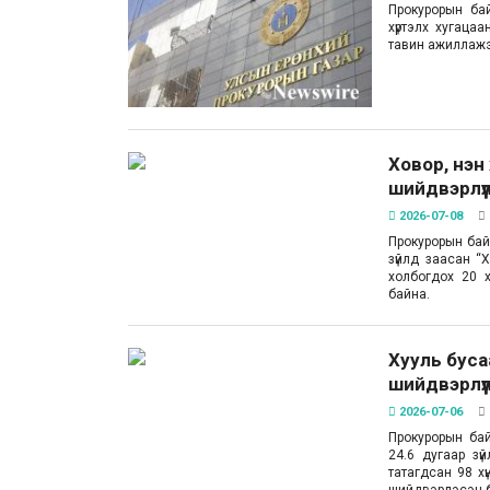
Прокурорын ба
хүртэлх хугацаа
тавин ажиллаж
Ховор, нэн 
шийдвэрлүү
2026-07-08
Прокурорын бай
зүйлд заасан “
холбогдох 20 х
байна.
Хууль бусаа
шийдвэрлүү
2026-07-06
Прокурорын бай
24.6 дугаар зү
татагдсан 98 хү
шийдвэрлэсэн 