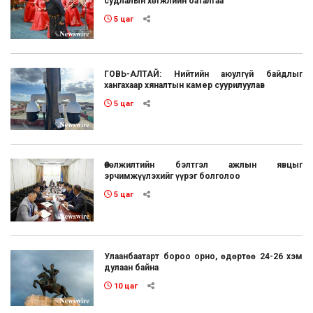
судлалын хөгжлийн баталгаа"
5 цаг
ГОВЬ-АЛТАЙ: Нийтийн аюулгүй байдлыг
хангахаар хяналтын камер суурилуулав
5 цаг
Өвөлжилтийн бэлтгэл ажлын явцыг
эрчимжүүлэхийг үүрэг болголоо
5 цаг
Улаанбаатарт бороо орно, өдөртөө 24-26 хэм
дулаан байна
10 цаг