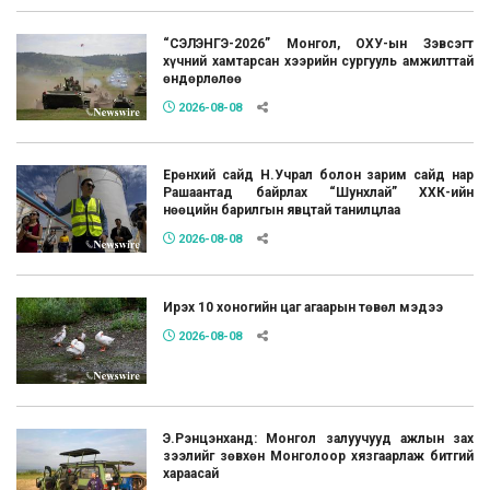
“СЭЛЭНГЭ-2026” Монгол, ОХУ-ын Зэвсэгт
хүчний хамтарсан хээрийн сургууль амжилттай
өндөрлөлөө
2026-08-08
Ерөнхий сайд Н.Учрал болон зарим сайд нар
Рашаантад байрлах “Шунхлай” ХХК-ийн
нөөцийн барилгын явцтай танилцлаа
2026-08-08
Ирэх 10 хоногийн цаг агаарын төвөл мэдээ
2026-08-08
Э.Рэнцэнханд: Монгол залуучууд ажлын зах
зээлийг зөвхөн Монголоор хязгаарлаж битгий
хараасай