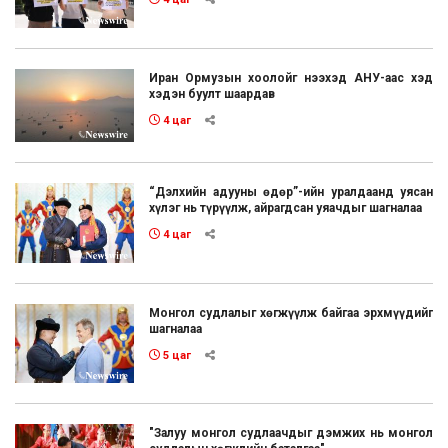
Иран Ормузын хоолойг нээхэд АНУ-аас хэд
хэдэн буулт шаардав
4 цаг
“Дэлхийн адууны өдөр”-ийн уралдаанд уясан
хүлэг нь түрүүлж, айрагдсан уяачдыг шагналаа
4 цаг
Монгол судлалыг хөгжүүлж байгаа эрхмүүдийг
шагналаа
5 цаг
"Залуу монгол судлаачдыг дэмжих нь монгол