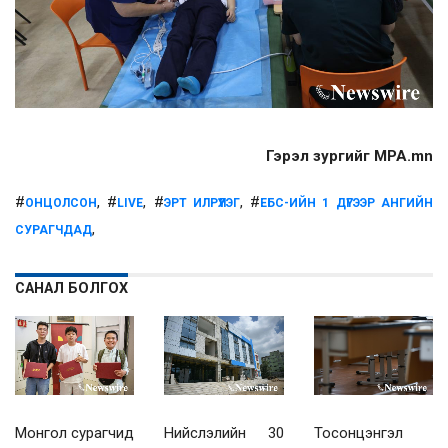
Гэрэл зургийг MPA.mn
#
, #
, #
, #
ОНЦОЛСОН
LIVE
ЭРТ ИЛРҮҮЛЭГ
ЕБС-ИЙН 1 ДҮГЭЭР АНГИЙН
,
СУРАГЧДАД
САНАЛ БОЛГОХ
Монгол сурагчид
Нийслэлийн 30
Тосонцэнгэл