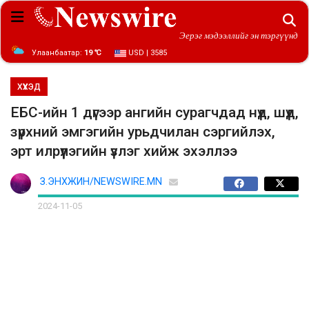
Эерэг мэдээллийг эн тэргүүнд
Улаанбаатар:
19 ℃
USD | 3585
ХҮҮХЭД
ЕБС-ийн 1 дүгээр ангийн сурагчдад нүд, шүд,
зүрхний эмгэгийн урьдчилан сэргийлэх,
эрт илрүүлэгийн үзлэг хийж эхэллээ
З.ЭНХЖИН/NEWSWIRE.MN
2024-11-05