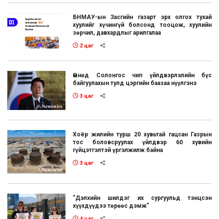
БНМАУ-ын Засгийн газарт эрх олгох тухай
хуулийг хүчингүй болсонд тооцож, хуулийн
зөрчил, давхардлыг арилгалаа
2 цаг
Өмнөд Солонгос чип үйлдвэрлэлийн бүс
байгуулахын тулд цэргийн баазаа нүүлгэнэ
3 цаг
Хоёр жилийн турш 20 хувьтай гацсан Газрын
тос боловсруулах үйлдвэр 60 хувийн
гүйцэтгэлтэй үргэлжилж байна
3 цаг
"Дэлхийн шилдэг их сургуульд тэнцсэн
хүүхдүүдээ төрөөс дэмж"
4 цаг