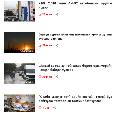
ХӨТӨЧ: 2,640 тонн АИ-92 автобензин оруулж
ирлээ
11 мин
Баруун гурван аймгийн цахилгаан эрчим хүчийг
түр хязгаарлана
28 мин
Шанхай хотод хүчтэй аадар бороо орж, үерийн
нөхцөл байдал үүсжээ
39 мин
“Сэлбэ ухаалаг хот” эдийн засгийн тусгай бүс
байгуулах тогтоолын төслийг батлууллаа
1 цаг