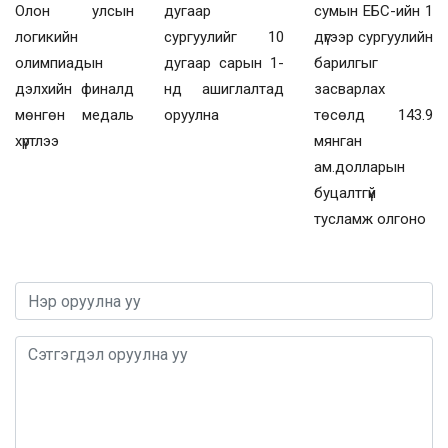
Олон улсын
дугаар
сумын ЕБС-ийн 1
логикийн
сургуулийг 10
дүгээр сургуулийн
олимпиадын
дугаар сарын 1-
барилгыг
дэлхийн финалд
нд ашиглалтад
засварлах
мөнгөн медаль
оруулна
төсөлд 143.9
хүртлээ
мянган
ам.долларын
буцалтгүй
тусламж олгоно