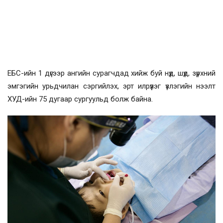
ЕБС-ийн 1 дүгээр ангийн сурагчдад хийж буй нүд, шүд, зүрхний
эмгэгийн урьдчилан сэргийлэх, эрт илрүүлэг үзлэгийн нээлт
ХУД-ийн 75 дугаар сургуульд болж байна.