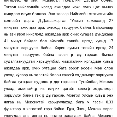
өнгөрөөх нь бий. Тухайлбал, түгжрэлийг дурдаж болно.
Тэгвэл нийслэлийн иргэд ажилдаа ирж, очих цаг өмнөх
жилүүдээс илүү их болжээ. Энэ талаар Нийгмийн статистикийн
хэлтсийн дарга Д.Даваажаргал “Улсын хэмжээнд 27
минутыг ажилдаа ирж очиход зарцуулж байна. Байршлаар
нь авч үзвэл нийслэлд ажилдаа ирж очих хугацаа дунджаар
41 минут байдаг бол аймгийн төвийн иргэд хувьд 17
минутыг зарцуулж байна. Харин сумын төвийн иргэд 24
минутыг зарцуулж байна гэсэн үр дүн гарсан. Өмнөх
судалгаануудтай харьцуулбал, нийслэлийн иргэдийн хувьд
ажилдаа ирж, очих хугацаа бага зэрэг өссөн. Мөн олон
улсад хүйсээр нь хөлстэй болон хөлсгүй хөдөлмөрт зарцуулж
байгаа хугацааг судалж, үр дүнг гаргасан. Тухайлбал, Мексик
улсад эмэгтэйчүүд нь илүү их цагийг хөлсгүй хөдөлмөрт
зарцуулж байна гэх үр дүн гарсан. Монгол Улсын хувьд энэ
ялгаа нь Мексиктэй харьцуулахад бага ч гэсэн 0.33
функтээр л ялгаатай гарч байна. Гүрж, Япон, Мексик зэрэг
улсуудад энэ ялгаа нь өндөр харагдаж байна. Мексикт