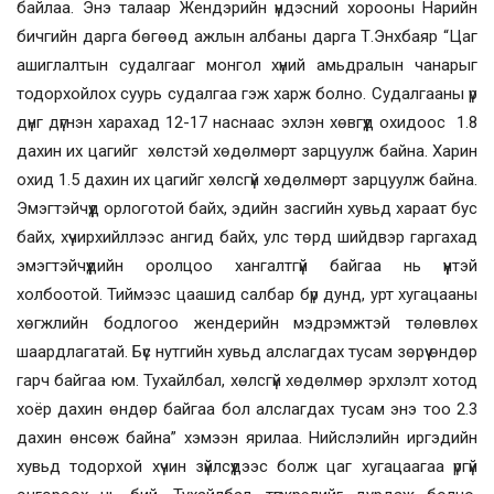
байлаа. Энэ талаар Жендэрийн үндэсний хорооны Нарийн
бичгийн дарга бөгөөд ажлын албаны дарга Т.Энхбаяр “Цаг
ашиглалтын судалгааг монгол хүний амьдралын чанарыг
тодорхойлох суурь судалгаа гэж харж болно. Судалгааны үр
дүнг дүгнэн харахад 12-17 наснаас эхлэн хөвгүүд охидоос 1.8
дахин их цагийг хөлстэй хөдөлмөрт зарцуулж байна. Харин
охид 1.5 дахин их цагийг хөлсгүй хөдөлмөрт зарцуулж байна.
Эмэгтэйчүүд орлоготой байх, эдийн засгийн хувьд хараат бус
байх, хүчирхийллээс ангид байх, улс төрд шийдвэр гаргахад
эмэгтэйчүүдийн оролцоо хангалтгүй байгаа нь үүнтэй
холбоотой. Тиймээс цаашид салбар бүр дунд, урт хугацааны
хөгжлийн бодлогоо жендерийн мэдрэмжтэй төлөвлөх
шаардлагатай. Бүс нутгийн хувьд алслагдах тусам зөрүү өндөр
гарч байгаа юм. Тухайлбал, хөлсгүй хөдөлмөр эрхлэлт хотод
хоёр дахин өндөр байгаа бол алслагдах тусам энэ тоо 2.3
дахин өнсөж байна” хэмээн ярилаа. Нийслэлийн иргэдийн
хувьд тодорхой хүчин зүйлсүүдээс болж цаг хугацаагаа үргүй