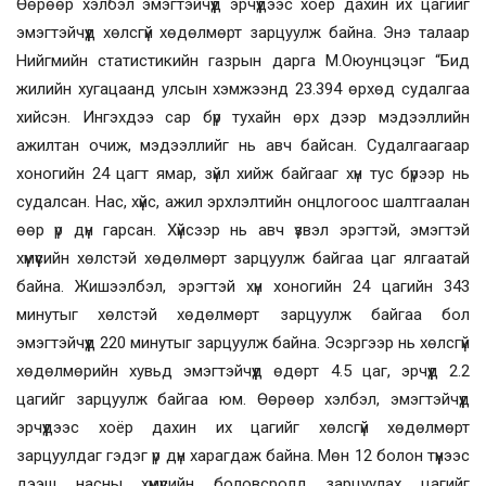
Өөрөөр хэлбэл эмэгтэйчүүд эрчүүдээс хоёр дахин их цагийг
эмэгтэйчүүд хөлсгүй хөдөлмөрт зарцуулж байна. Энэ талаар
Нийгмийн статистикийн газрын дарга М.Оюунцэцэг “Бид
жилийн хугацаанд улсын хэмжээнд 23.394 өрхөд судалгаа
хийсэн. Ингэхдээ сар бүр тухайн өрх дээр мэдээллийн
ажилтан очиж, мэдээллийг нь авч байсан. Судалгаагаар
хоногийн 24 цагт ямар, зүйл хийж байгааг хүн тус бүрээр нь
судалсан. Нас, хүйс, ажил эрхлэлтийн онцлогоос шалтгаалан
өөр үр дүн гарсан. Хүйсээр нь авч үзвэл эрэгтэй, эмэгтэй
хүмүүсийн хөлстэй хөдөлмөрт зарцуулж байгаа цаг ялгаатай
байна. Жишээлбэл, эрэгтэй хүн хоногийн 24 цагийн 343
минутыг хөлстэй хөдөлмөрт зарцуулж байгаа бол
эмэгтэйчүүд 220 минутыг зарцуулж байна. Эсэргээр нь хөлсгүй
хөдөлмөрийн хувьд эмэгтэйчүүд өдөрт 4.5 цаг, эрчүүд 2.2
цагийг зарцуулж байгаа юм. Өөрөөр хэлбэл, эмэгтэйчүүд
эрчүүдээс хоёр дахин их цагийг хөлсгүй хөдөлмөрт
зарцуулдаг гэдэг үр дүн харагдаж байна. Мөн 12 болон түүнээс
дээш насны хүмүүсийн боловсролд зарцуулах цагийг