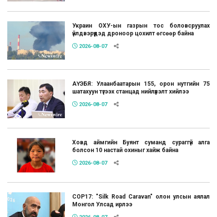
Украин ОХУ-ын газрын тос боловсруулах
үйлдвэрүүдэд дроноор цохилт өгсөөр байна
2026-08-07
АҮЭБЯ: Улаанбаатарын 155, орон нутгийн 75
шатахуун түгээх станцад нийлүүлэлт хийлээ
2026-08-07
Ховд аймгийн Буянт суманд сураггүй алга
болсон 10 настай охиныг хайж байна
2026-08-07
COP17: "Silk Road Caravan" олон улсын аялал
Монгол Улсад ирлээ