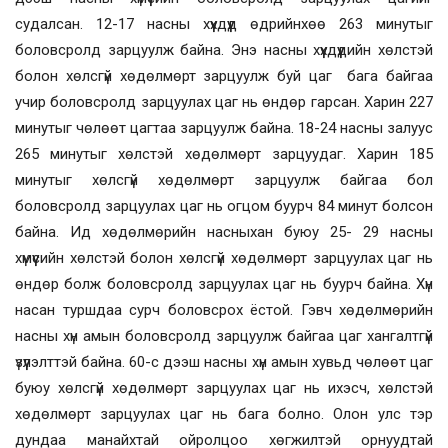
судалсан. 12-17 насны хүүхдүүд өдрийнхөө 263 минутыг
боловсролд зарцуулж байна. Энэ насны хүүхдүүдийн хөлстэй
болон хөлсгүй хөдөлмөрт зарцуулж буй цаг бага байгаа
учир боловсролд зарцуулах цаг нь өндөр гарсан. Харин 227
минутыг чөлөөт цагтаа зарцуулж байна. 18-24 насны залуус
265 минутыг хөлстэй хөдөлмөрт зарцуудаг. Харин 185
минутыг хөлсгүй хөдөлмөрт зарцуулж байгаа бол
боловсролд зарцуулах цаг нь огцом буурч 84 минут болсон
байна. Ид хөдөлмөрийн насныхан буюу 25- 29 насны
хүмүүсийн хөлстэй болон хөлсгүй хөдөлмөрт зарцуулах цаг нь
өндөр болж боловсролд зарцуулах цаг нь буурч байна. Хүн
насан туршдаа сурч боловсрох ёстой. Гэвч хөдөлмөрийн
насны хүн амын боловсролд зарцуулж байгаа цаг хангалтгүй
үзүүлэлттэй байна. 60-с дээш насны хүн амын хувьд чөлөөт цаг
буюу хөлсгүй хөдөлмөрт зарцуулах цаг нь ихэсч, хөлстэй
хөдөлмөрт зарцуулах цаг нь бага болно. Олон улс тэр
дундаа манайхтай ойролцоо хөгжилтэй орнуудтай