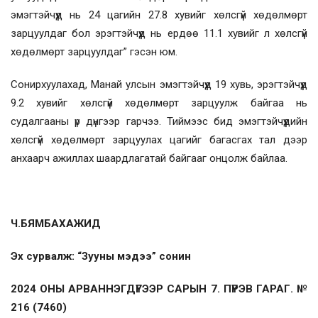
эмэг­тэйчүүд нь 24 цагийн 27.8 хувийг хөлс­­гүй хөдөлмөрт
зарцуулдаг бол эрэг­­тэй­чүүд нь ердөө 11.1 хувийг л хөлс­гүй
хөдөлмөрт зарцуулдаг” гэсэн юм.
Сонирхуулахад, Манай улсын эмэгтэйчүүд 19 хувь, эрэгтэйчүүд
9.2 хувийг хөлсгүй хөдөлмөрт зарцуулж байгаа нь
судалгааны үр дүнгээр гарчээ. Тиймээс бид эмэгтэйчүүдийн
хөлсгүй хөдөлмөрт зарцуулах цагийг багасгах тал дээр
анхаарч ажиллах шаардлагатай байгааг онцолж байлаа.
Ч.БЯМБАХАЖИД
Эх сурвалж: “Зууны мэдээ” сонин
2024 ОНЫ АРВАННЭГДҮГЭЭР САРЫН 7. ПҮРЭВ ГАРАГ. №
216 (7460)