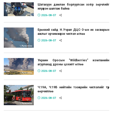
Шатахуун дамлан борлуулсан хоёр зөрчлийг
илрүүлэн шалгаж байна
2026-08-07
Ерөнхий сайд Н.Учрал ДЦС-3-ын их засварын
ажлыг эрчимжүүлэх чиглэл өглөө
2026-08-07
Украин Оросын "Wildberries" компанийн
агуулахад дроны цохилт өглөө
2026-08-07
Ч:19А, Ч:19Б нийтийн тээврийн чиглэлийг түр
өөрчиллөө
2026-08-07