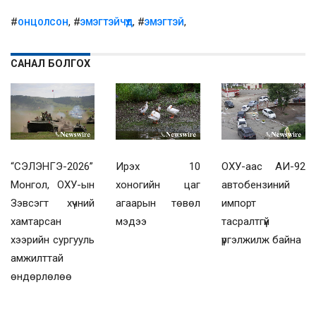
#
, #
, #
,
ОНЦОЛСОН
ЭМЭГТЭЙЧҮҮД
ЭМЭГТЭЙ
САНАЛ БОЛГОХ
“СЭЛЭНГЭ-2026”
Ирэх 10
ОХУ-аас АИ-92
Монгол, ОХУ-ын
хоногийн цаг
автобензиний
Зэвсэгт хүчний
агаарын төвөл
импорт
хамтарсан
мэдээ
тасралтгүй
хээрийн сургууль
үргэлжилж байна
амжилттай
өндөрлөлөө