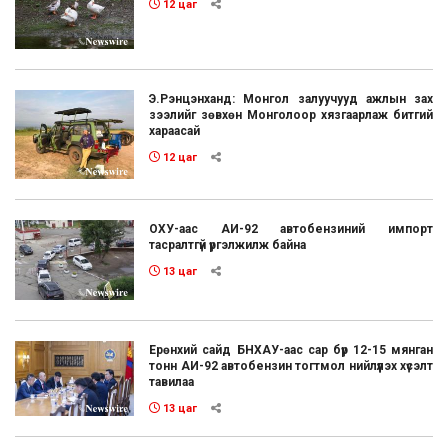
12 цаг
Э.Рэнцэнханд: Монгол залуучууд ажлын зах
зээлийг зөвхөн Монголоор хязгаарлаж битгий
хараасай
12 цаг
ОХУ-аас АИ-92 автобензиний импорт
тасралтгүй үргэлжилж байна
13 цаг
Ерөнхий сайд БНХАУ-аас сар бүр 12-15 мянган
тонн АИ-92 автобензин тогтмол нийлүүлэх хүсэлт
тавилаа
13 цаг