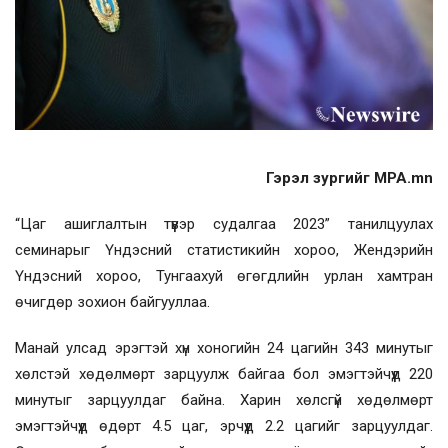
Гэрэл зургийг MPA.mn
“Цаг ашиглалтын түүвэр судалгаа 2023” танилцуулах
семинарыг Үндэсний статистикийн хороо, Жендэрийн
Үндэсний хороо, Тунгаахуй өгөгдлийн урлан хамтран
өчигдөр зохион байгууллаа.
Манай улсад эрэгтэй хүн хоногийн 24 цагийн 343 минутыг
хөлстэй хөдөлмөрт зарцуулж байгаа бол эмэгтэйчүүд 220
минутыг зарцуулдаг байна. Харин хөлсгүй хөдөлмөрт
эмэгтэйчүүд өдөрт 4.5 цаг, эрчүүд 2.2 цагийг зарцуулдаг.