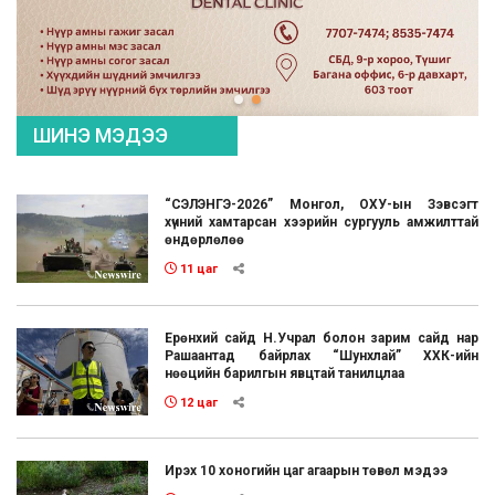
ШИНЭ МЭДЭЭ
“СЭЛЭНГЭ-2026” Монгол, ОХУ-ын Зэвсэгт
хүчний хамтарсан хээрийн сургууль амжилттай
өндөрлөлөө
11 цаг
Ерөнхий сайд Н.Учрал болон зарим сайд нар
Рашаантад байрлах “Шунхлай” ХХК-ийн
нөөцийн барилгын явцтай танилцлаа
12 цаг
Ирэх 10 хоногийн цаг агаарын төвөл мэдээ