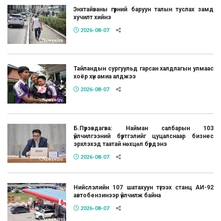
Энхтайваны гүүрний баруун талын туслах замд
хучилт хийнэ
2026-08-07
Тайландын сургуульд гарсан халдлагын улмаас
хоёр хүн амиа алджээ
2026-08-07
Б.Пүрэвдагва: Найман салбарын 103
үйлчилгээний бүртгэлийг цуцалснаар бизнес
эрхлэхэд таатай нөхцөл бүрдэнэ
2026-08-07
Нийслэлийн 107 шатахуун түгээх станц АИ-92
автобензинээр үйлчилж байна
2026-08-07