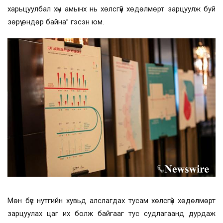
харьцуулбал хүн амынх нь хөлсгүй хөдөлмөрт зарцуулж буй
зөрүү өндөр байна” гэсэн юм.
Мөн бүс нутгийн хувьд алслагдах тусам хөлсгүй хөдөлмөрт
зарцуулах цаг их болж байгааг тус судлагаанд дурдаж