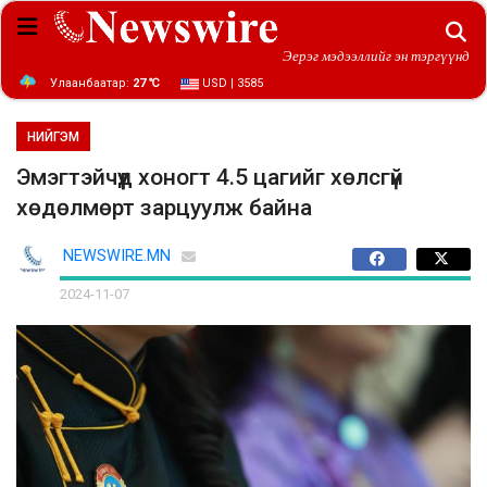
Эерэг мэдээллийг эн тэргүүнд
Улаанбаатар:
27 ℃
USD | 3585
НИЙГЭМ
Эмэгтэйчүүд хоногт 4.5 цагийг хөлсгүй
хөдөлмөрт зарцуулж байна
NEWSWIRE.MN
2024-11-07