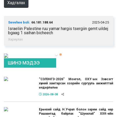
Хадгалах
2025-04-25
Sevehee boli.
66.181.188.64
Israeliin Palestine ruu yamar hargis tsergiin gemt uildej
bgaag 1 saihan bicheech
Хариулах
ШИНЭ МЭДЭЭ
“СЭЛЭНГЭ-2026” Монгол, ОХУ-ын Зэвсэгт
хүчний хамтарсан хээрийн сургууль амжилттай
өндөрлөлөө
2026-08-08
Ерөнхий сайд Н.Учрал болон зарим сайд нар
Рашаантад байрлах “Шунхлай” ХХК-ийн