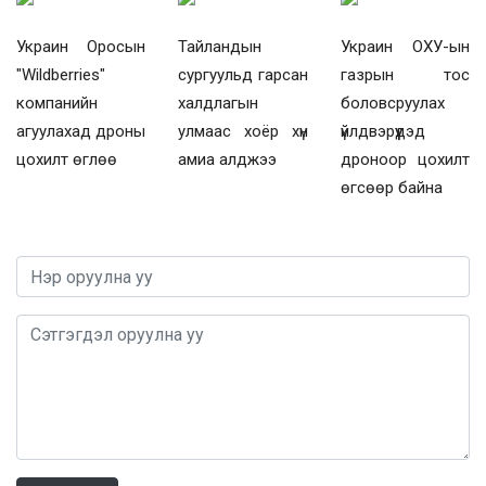
Украин Оросын
Тайландын
Украин ОХУ-ын
"Wildberries"
сургуульд гарсан
газрын тос
компанийн
халдлагын
боловсруулах
агуулахад дроны
улмаас хоёр хүн
үйлдвэрүүдэд
цохилт өглөө
амиа алджээ
дроноор цохилт
өгсөөр байна
0 / 1000