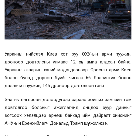
Украины нийслэл Киев хот руу ОХУ-ын арми пуужин,
дроноор довтолсны улмаас 12 хүн амиа алдсан байна.
Украины агаарын хүчний мэдэгдсэнээр, Оросын арми Киев
болон бусад дөрвөн бүсийг чиглэн 66 баллистик болон
далавчит пуужин, 145 дроноор довтолсон гэнэ.
Энэ нь өнгөрсөн долоодугаар сараас хойших хамгийн том
довтолгоо болсныг ажиглагчид онцлох зуур дайныг
зогсоох хэлэлцээр өрнөж байхад ийм дайралт хийснийг
АНУ-ын Ерөнхийлөгч Дональд Трамп шүүмжилжээ.