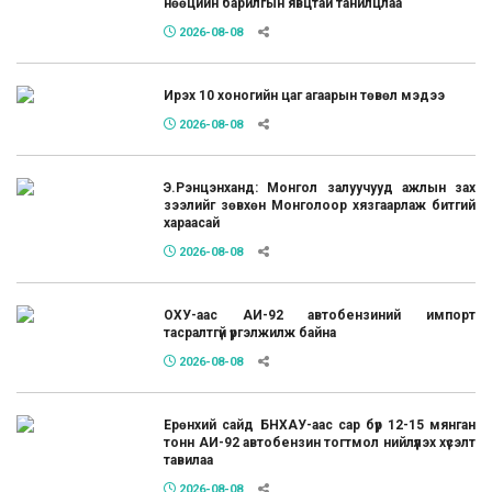
нөөцийн барилгын явцтай танилцлаа
2026-08-08
Ирэх 10 хоногийн цаг агаарын төвөл мэдээ
2026-08-08
Э.Рэнцэнханд: Монгол залуучууд ажлын зах
зээлийг зөвхөн Монголоор хязгаарлаж битгий
хараасай
2026-08-08
ОХУ-аас АИ-92 автобензиний импорт
тасралтгүй үргэлжилж байна
2026-08-08
Ерөнхий сайд БНХАУ-аас сар бүр 12-15 мянган
тонн АИ-92 автобензин тогтмол нийлүүлэх хүсэлт
тавилаа
2026-08-08