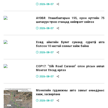
2026-08-07
АҮЭБЯ: Улаанбаатарын 155, орон нутгийн 75
шатахуун түгээх станцад нийлүүлэлт хийлээ
2026-08-07
Ховд аймгийн Буянт суманд сураггүй алга
болсон 10 настай охиныг хайж байна
2026-08-07
COP17: "Silk Road Caravan" олон улсын аялал
Монгол Улсад ирлээ
2026-08-07
Монелийн гудамжны авто замыг өнөөдрөөс
хааж, засварлана
2026-08-07