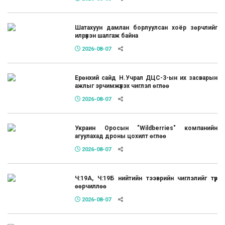
Шатахуун дамлан борлуулсан хоёр зөрчлийг
илрүүлэн шалгаж байна
2026-08-07
Ерөнхий сайд Н.Учрал ДЦС-3-ын их засварын
ажлыг эрчимжүүлэх чиглэл өглөө
2026-08-07
Украин Оросын "Wildberries" компанийн
агуулахад дроны цохилт өглөө
2026-08-07
Ч:19А, Ч:19Б нийтийн тээврийн чиглэлийг түр
өөрчиллөө
2026-08-07