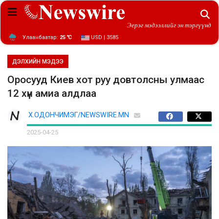
Эерэг мэдээллийг эн тэргүүнд
Улаанбаатар:
25 ℃
USD | 3585
ДЭЛХИЙН МЭДЭЭ
Оросууд Киев хот руу довтолсны улмаас
12 хүн амиа алдлаа
Х.ОДОНЧИМЭГ/NEWSWIRE.MN
2025-04-25