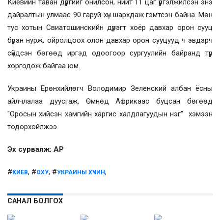
Киевийн таван дүүргийг онилсон, нийт 11 цаг үргэлжилсэн энэ
дайралтын улмаас 90 гаруй хүн шархдаж гэмтсэн байна. Мөн
тус хотын Свиатошинскийн дүүрэгт хоёр давхар орон сууц
бүрэн нурж, ойролцоох олон давхар орон сууцууд ч эвдэрч
сүйдсэн бөгөөд иргэд одоогоор сургуулийн байранд түр
хоргодож байгаа юм.
Украины Ерөнхийлөгч Володимир Зеленский албан ёсны
айлчлалаа дуусгаж, Өмнөд Африкаас буцсан бөгөөд
"Оросын хийсэн хамгийн харгис халдлагуудын нэг" хэмээн
тодорхойлжээ.
Эх сурвалж: AP
#
, #
, #
,
КИЕВ
ОХУ
УКРАИНЫ ХҮЧИН
САНАЛ БОЛГОХ