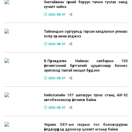
Энхтайваны гүүрний баруун талын туслах замд
хучилт хийнэ
2026-08-07
Тайландын сургуульд гарсан халдлагын улмаас
хоёр хүн амиа алджээ
2026-08-07
Б.Пүрэвдагва: Найман салбарын 103
үйлчилгээний бүртгэлийг цуцалснаар бизнес
эрхлэхэд таатай нөхцөл бүрдэнэ
2026-08-07
Нийслэлийн 107 шатахуун түгээх станц АИ-92
автобензинээр үйлчилж байна
2026-08-07
Украин ОХУ-ын газрын тос боловсруулах
үйлдвэрүүдэд дроноор цохилт өгсөөр байна