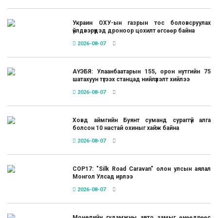
Украин ОХУ-ын газрын тос боловсруулах
үйлдвэрүүдэд дроноор цохилт өгсөөр байна
2026-08-07
АҮЭБЯ: Улаанбаатарын 155, орон нутгийн 75
шатахуун түгээх станцад нийлүүлэлт хийлээ
2026-08-07
Ховд аймгийн Буянт суманд сураггүй алга
болсон 10 настай охиныг хайж байна
2026-08-07
COP17: "Silk Road Caravan" олон улсын аялал
Монгол Улсад ирлээ
2026-08-07
Монелийн гудамжны авто замыг өнөөдрөөс