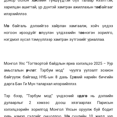
донор болон хөгжлийн түншүүдтэй бүх талаар нээлттэй,
харилцан ашигтай, үр дүнтэй хамтран ажиллахын төлөө байгааг
илэрхийллээ.
Мөн байгаль дэлхийгээ хайрлан хамгаалж, хойч үедээ
ногоон ирээдүйг өвлүүлэн үлдээхийн төлөө нэгэн зорилго,
нэгдмэл хүсэл тэмүүллээр хамтран зүтгэхийг уриаллаа.
Монгол Улс “Тогтвортой байдлын яриа хэлэлцээ 2025 – Уур
амьсгалын өөрчлөлт: Тэрбум мод” чуулга уулзалт зохион
байгуулж байгаад НҮБ-ын 8 дахь Ерөнхий нарийн бичгийн
дарга Бан Ги Мүн талархал илэрхийллээ.
Тэр бээр, “Тэрбум мод” үндэсний хөдөлгөөн нь дэлхийн
дулаарлыг 2 хэмээс доош хязгаарлах Парисын
хэлэлцээрийн зорилгод Монгол Улсын оруулж буй бодит
хувь нэмэр гэдгийг онцоллоо. Мөн сүүлийн 10 жилд уур