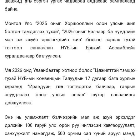
шавжид өртөн сэргэн ургах чадвараа алдахаас хамгаалаад
байна.
Монгол Улс “2025 оныг Хоршооллын олон улсын жил
болгон тэмдэглэх тухай”, “2026 оныг Бэлчээр ба нүүдлийн
мал аж ахуйн эрхлэгчдийн жил” болгон зарлах тухай
тогтоол санаачлан НҮБ-ын Ерөнхий Ассамблейн
хуралдаанаар батлуулсан.
Мөн 2026 онд Улаанбаатар хотноо болох “Цөлжилттэй тэмцэх
тухай НҮБ-ын конвенцын Талуудын 17 дугаар бага хурлын
хүрээнд “Ирээдүйн төлөөх тогтвортой бэлчээр, газрын
асуудлаарх олон улсын эвсэл” шүхэр санаачилга
дэвшүүлсэн.
Энэ нь уламжлалт бэлчээрийн мал аж ахуй эрхэлдэг
дэлхийн 100 гаруй улс орон руу чиглэсэн хөрөнгө оруулалт,
санхүүжилт нэмэгдэж, 500 орчим сая хүний эрүүл мэнд,