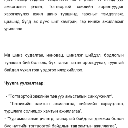
амьсгалын өөрчлөлт, Тогтвортой хөгжлийн зорилтуудыг
хэрэгжүүлэх ажил шинэ түвшинд гарсныг тэмдэглэж,
цаашид бүгд ах дүүс шиг хамтран, гар нийлж ажиллахыг
уриаллаа.
Мөн шинэ судалгаа, инновац, шинэлэг шийдэл, бодлогын
түншлэл бий болгож, бүх талыг татан оролцуулах, тууштай
байдал чухал гэж үздэгээ илэрхийллээ.
Чуулга уулзалтаар:
- “Тогтвортой хөгжлийн төлөөх уур амьсгалын санхүүжилт”,
- “Техникийн хамтын ажиллагаа, нийгмийн хариуцлага,
туршлага солилцох хамтын ажиллагаа”,
- “Уур амьсгалын өөрчлөлтөд тэсвэртэй байдлыг дэмжих болон
бүс нутгийн тогтвортой байдлын төлөөх хамтын ажиллагаа”,