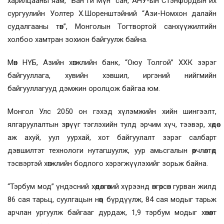
харилцааны яам, “Бан Ги Мүн” сан, АНУ-ын Стэнфордын их
сургуулийн Уолтер Х.Шоренштэйний “Ази-Номхон далайн
судалгааны төв”, Монголын Тогтвортой санхүүжилтийн
холбоо хамтран зохион байгуулж байна.
Мөн НҮБ, Азийн хөгжлийн банк, “Оюу Толгой” ХХК зэрэг
байгууллага, хувийн хэвшил, иргэний нийгмийн
байгууллагууд дэмжин оролцож байгаа юм.
Монгол Улс 2050 он гэхэд хүлэмжийн хийн шингээлт,
ялгаруулалтын зөрүүг тэглэхийн тулд эрчим хүч, тээвэр, хөдөө
аж ахуй, уул уурхай, хот байгуулалт зэрэг салбарт
дэвшилтэт технологи нутагшуулж, уур амьсгалын өөрчлөлтөд
тэсвэртэй хөгжлийн бодлого хэрэгжүүлэхийг зорьж байна.
“Тэрбум мод” үндэсний хөдөлгөөний хүрээнд өнгөрсөн гурван жилд
86 сая тарьц, суулгацын нөөц бүрдүүлж, 84 сая модыг тарьж
арчлан ургуулж байгааг дурдаж, 1,9 тэрбум модыг хөнөөлт