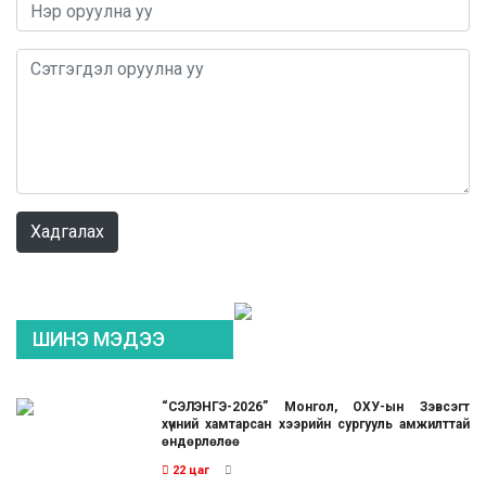
Хадгалах
ШИНЭ МЭДЭЭ
“СЭЛЭНГЭ-2026” Монгол, ОХУ-ын Зэвсэгт
хүчний хамтарсан хээрийн сургууль амжилттай
өндөрлөлөө
22 цаг