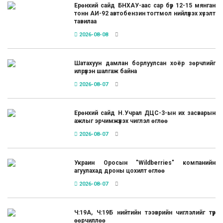
Ерөнхий сайд БНХАУ-аас сар бүр 12-15 мянган
тонн АИ-92 автобензин тогтмол нийлүүлэх хүсэлт
тавилаа
2026-08-08
Шатахуун дамлан борлуулсан хоёр зөрчлийг
илрүүлэн шалгаж байна
2026-08-07
Ерөнхий сайд Н.Учрал ДЦС-3-ын их засварын
ажлыг эрчимжүүлэх чиглэл өглөө
2026-08-07
Украин Оросын "Wildberries" компанийн
агуулахад дроны цохилт өглөө
2026-08-07
Ч:19А, Ч:19Б нийтийн тээврийн чиглэлийг түр
өөрчиллөө