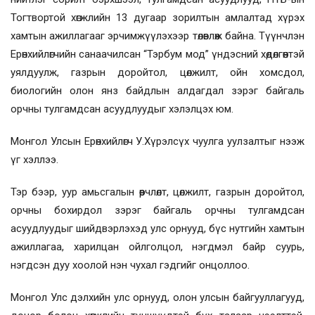
Тогтвортой хөгжлийн 13 дугаар зорилтын амлалтад хүрэх
хамтын ажиллагааг эрчимжүүлэхээр төлөвлөж байна. Түүнчлэн
Ерөнхийлөгчийн санаачилсан “Тэрбум мод” үндэсний хөдөлгөөнтэй
уялдуулж, газрын доройтол, цөлжилт, ойн хомсдол,
биологийн олон янз байдлын алдагдал зэрэг байгаль
орчны тулгамдсан асуудлуудыг хэлэлцэх юм.
Монгол Улсын Ерөнхийлөгч У.Хүрэлсүх чуулга уулзалтыг нээж
үг хэллээ.
Тэр бээр, уур амьсгалын өөрчлөлт, цөлжилт, газрын доройтол,
орчны бохирдол зэрэг байгаль орчны тулгамдсан
асуудлуудыг шийдвэрлэхэд улс орнууд, бүс нутгийн хамтын
ажиллагаа, харилцан ойлголцол, нэгдмэл байр суурь,
нэгдсэн дуу хоолой нэн чухал гэдгийг онцоллоо.
Монгол Улс дэлхийн улс орнууд, олон улсын байгууллагууд,