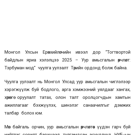
Монгол Улсын Ерөнхийлөгчийн ивээл дор “Тогтвортой
байдлын яриа хэлэлцээ 2025 – Уур амьсгалын өөрчлөлт:
Тэрбуман мод” чуулга уулзалт Төрийн ордонд болж байна.
Чуулга уулзалт нь Монгол Улсад уур амьсгалын чиглэлээр
хэрэгжүүлж буй бодлого, арга хэмжээний уялдааг хангах,
хөрөнгө оруулалт татах, олон талт оролцогчдын хамтын
ажиллагааг бэхжүүлэх, шинэлэг санаачилгыг дэмжих
талбар болох юм.
Мөн байгаль орчин, уур амьсгалын өөрчлөлтөөс үүдэн гарч буй
нийтлэг сорилт бэрхшээл, тулгамдсан асуудлууд, НҮБ-ын