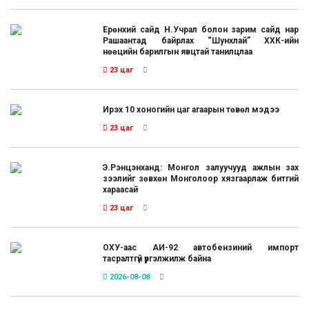
Ерөнхий сайд Н.Учрал болон зарим сайд нар
Рашаантад байрлах “Шунхлай” ХХК-ийн
нөөцийн барилгын явцтай танилцлаа
23 цаг
Ирэх 10 хоногийн цаг агаарын төвөл мэдээ
23 цаг
Э.Рэнцэнханд: Монгол залуучууд ажлын зах
зээлийг зөвхөн Монголоор хязгаарлаж битгий
хараасай
23 цаг
ОХУ-аас АИ-92 автобензиний импорт
тасралтгүй үргэлжилж байна
2026-08-08