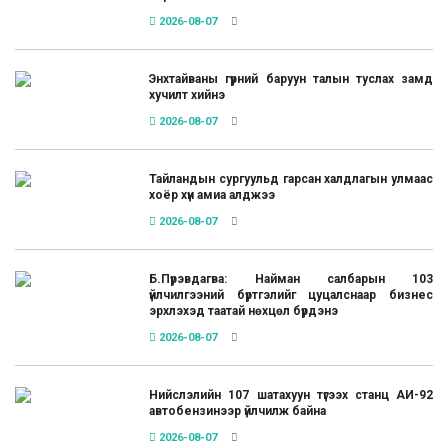
2026-08-07
Энхтайваны гүүрний баруун талын туслах замд
хучилт хийнэ
2026-08-07
Тайландын сургуульд гарсан халдлагын улмаас
хоёр хүн амиа алджээ
2026-08-07
Б.Пүрэвдагва: Найман салбарын 103
үйлчилгээний бүртгэлийг цуцалснаар бизнес
эрхлэхэд таатай нөхцөл бүрдэнэ
2026-08-07
Нийслэлийн 107 шатахуун түгээх станц АИ-92
автобензинээр үйлчилж байна
2026-08-07