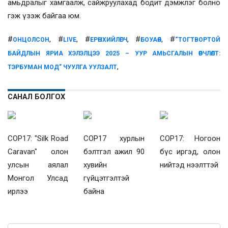
амьдралыг хамгаалж, сайжруулахад бодит дэмжлэг болно
гэж үзэж байгаа юм.
#
, #
, #
, #
, #
ОНЦОЛСОН
LIVE
ЕРӨНХИЙЛӨГЧ
БОУАӨЯ
“ТОГТВОРТОЙ
БАЙДЛЫН ЯРИА ХЭЛЭЛЦЭЭ 2025 – УУР АМЬСГАЛЫН ӨӨРЧЛӨЛТ:
,
ТЭРБУМАН МОД” ЧУУЛГА УУЛЗАЛТ
САНАЛ БОЛГОХ
COP17: "Silk Road
COP17 хурлын
COP17: Ногоон
Caravan" олон
бэлтгэл ажил 90
бүс иргэд, олон
улсын аялал
хувийн
нийтэд нээлттэй
Монгол Улсад
гүйцэтгэлтэй
ирлээ
байна