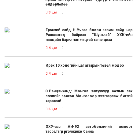
өндөрлөлөө
3 цаг
Ерөнхий сайд Н.Учрал болон зарим сайд нар
Рашаантад байрлах “Шунхлай” ХХК-ийн
нөөцийн барилгын явцтай танилцлаа
4 цаг
Ирэх 10 хоногийн цаг агаарын төвөл мэдээ
4 цаг
Э.Рэнцэнханд: Монгол залуучууд ажлын зах
зээлийг зөвхөн Монголоор хязгаарлаж битгий
хараасай
5 цаг
ОХУ-аас АИ-92 автобензиний импорт
тасралтгүй үргэлжилж байна