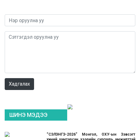
0 / 1000
Хадгалах
ШИНЭ МЭДЭЭ
“СЭЛЭНГЭ-2026” Монгол, ОХУ-ын Зэвсэгт
хүчний хамтарсан хээрийн сургууль амжилттай