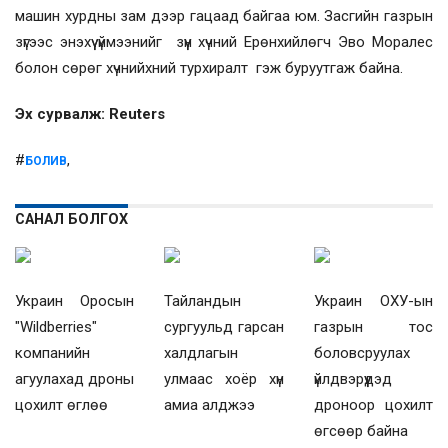
машин хурдны зам дээр гацаад байгаа юм. Засгийн газрын
зүгээс энэхүү үймээнийг зүүн хүчний Ерөнхийлөгч Эво Моралес
болон сөрөг хүчнийхний турхиралт гэж буруутгаж байна.
Эх сурвалж: Reuters
#
,
БОЛИВ
САНАЛ БОЛГОХ
Украин Оросын
Тайландын
Украин ОХУ-ын
"Wildberries"
сургуульд гарсан
газрын тос
компанийн
халдлагын
боловсруулах
агуулахад дроны
улмаас хоёр хүн
үйлдвэрүүдэд
цохилт өглөө
амиа алджээ
дроноор цохилт
өгсөөр байна