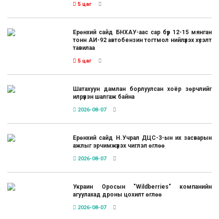
5 цаг
Ерөнхий сайд БНХАУ-аас сар бүр 12-15 мянган
тонн АИ-92 автобензин тогтмол нийлүүлэх хүсэлт
тавилаа
5 цаг
Шатахуун дамлан борлуулсан хоёр зөрчлийг
илрүүлэн шалгаж байна
2026-08-07
Ерөнхий сайд Н.Учрал ДЦС-3-ын их засварын
ажлыг эрчимжүүлэх чиглэл өглөө
2026-08-07
Украин Оросын "Wildberries" компанийн
агуулахад дроны цохилт өглөө
2026-08-07