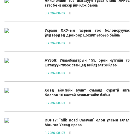
Нийслэлийн 107 шатахуун түгээх станц АИ-92
автобензинээр үйлчилж байна
2026-08-07
Украин ОХУ-ын газрын тос боловсруулах
үйлдвэрүүдэд дроноор цохилт өгсөөр байна
2026-08-07
АҮЭБЯ: Улаанбаатарын 155, орон нутгийн 75
шатахуун түгээх станцад нийлүүлэлт хийлээ
2026-08-07
Ховд аймгийн Буянт суманд сураггүй алга
болсон 10 настай охиныг хайж байна
2026-08-07
COP17: "Silk Road Caravan" олон улсын аялал
Монгол Улсад ирлээ
2026-08-07