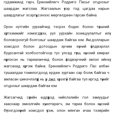
гудамжинд гарч, Ерөнхийлөгч Родриго Пасыг огцрохыг
шаардан жагслаа. Жагсаалын үеэр тэд цагдаа нарын
шаардлагыг эсэргүүцсэнээс мөргөлдөөн гарсан байна.
Орон нутгийн уурхайчид тэсрэх бодис болон түлшний
хүртээмжийг нэмэгдүүлэх, уул уурхайн зохицуулалтыг илүү
боловсронгуй болгохыг шаардаж байгаа юм. Ам.долларын
хомсдол болон дотоодын эрчим хүчний үйлдвэрлэл
буурсантай холбоотойгоор тус улсад түлш, хүнсний хямрал
нүүрлэсэн нь тариаланчид болон үйлдвэрчний эвлэл ийнхүү
жагсахад хүргэж байна. Ерөнхийлөгч Родриго Пас албан
тушаалдаа томилогдоод ердөө зургаан сар болж байгаа ч
амласан шинэчлэлүүд нь үр дүнд хүрэхгүй байгаа тул иргэд түүнийг
огцрохыг шаардаж байгаа юм.
Жагсагчид сүүлийн өдрүүдэд нийслэлийн гол замуудыг
хааснаар эмнэлгийн хүчилтөрөгч, эм тариа болон хүнсний
бүтээгдэхүүний хомсдол үүсэж, олон мянган ачаа тээврийн