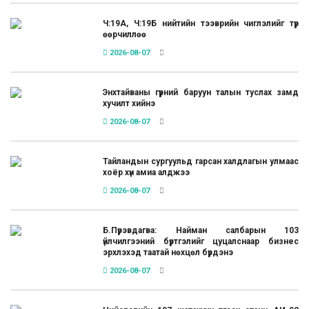
Ч:19А, Ч:19Б нийтийн тээврийн чиглэлийг түр
өөрчиллөө
2026-08-07
Энхтайваны гүүрний баруун талын туслах замд
хучилт хийнэ
2026-08-07
Тайландын сургуульд гарсан халдлагын улмаас
хоёр хүн амиа алджээ
2026-08-07
Б.Пүрэвдагва: Найман салбарын 103
үйлчилгээний бүртгэлийг цуцалснаар бизнес
эрхлэхэд таатай нөхцөл бүрдэнэ
2026-08-07