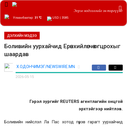
Эерэг мэдээллийг эн тэргүүнд
Улаанбаатар:
31 ℃
USD | 3585
ДЭЛХИЙН МЭДЭЭ
Боливийн уурхайчид Ерөнхийлөгчөө огцрохыг
шаардав
Х.ОДОНЧИМЭГ/NEWSWIRE.MN
2026-05-15
Гэрэл зургийг REUTERS агентлагийн онцгой
эрхтэйгээр нийтлэв.
Боливийн нийслэл Ла Пас хотод пүрэв гарагт уурхайчид