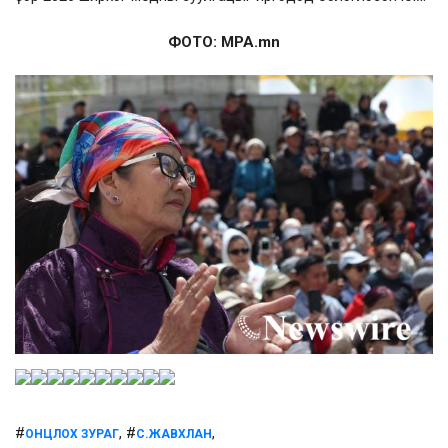
ФОТО: MPA.mn
#
, #
,
ОНЦЛОХ ЗУРАГ
С.ЖАВХЛАН