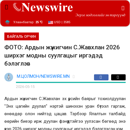
Эерэг мэдээллийг эн тэргүүнд
Улаанбаатар:
25 ℃
USD | 3585
БАЙГАЛЬ ОРЧИН
ФОТО: Ардын жүжигчин С.Жавхлан 2026
ширхэг модны суулгацыг иргэдэд
бэлэглэв
М.ЦОЛМОН/NEWSWIRE.MN
2026-05-15
Ардын жүжигчин С.Жавхлан эх үрсийн баярыг тохиолдуулан
"Энх цагийн дуулал" нэртэй шинэхэн уран бүтээл гаргаж,
өнөөдөр олон нийтэд цацав. Тэрбээр Ялалтын талбайд
өөрийн биеэр ирж дуулан фэнүүдтэйгээ уулзсан бөгөөд энэ
үеэр 2026 ширхэг модны суулгацыг иргэдэд бэлэглэсэн юм.