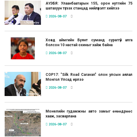
АҮЭБЯ: Улаанбаатарын 155, орон нутгийн 75
шатахуун түгээх станцад нийлүүлэлт хийлээ
2026-08-07
Ховд аймгийн Буянт суманд сураггүй алга
болсон 10 настай охиныг хайж байна
2026-08-07
COP17: "Silk Road Caravan" олон улсын аялал
Монгол Улсад ирлээ
2026-08-07
Монелийн гудамжны авто замыг өнөөдрөөс
хааж, засварлана
2026-08-07