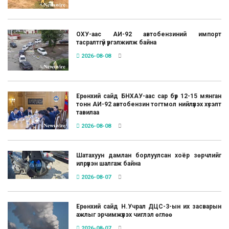
ОХУ-аас АИ-92 автобензиний импорт
тасралтгүй үргэлжилж байна
2026-08-08
Ерөнхий сайд БНХАУ-аас сар бүр 12-15 мянган
тонн АИ-92 автобензин тогтмол нийлүүлэх хүсэлт
тавилаа
2026-08-08
Шатахуун дамлан борлуулсан хоёр зөрчлийг
илрүүлэн шалгаж байна
2026-08-07
Ерөнхий сайд Н.Учрал ДЦС-3-ын их засварын
ажлыг эрчимжүүлэх чиглэл өглөө
2026-08-07