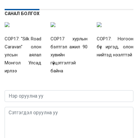
САНАЛ БОЛГОХ
COP17: "Silk Road
COP17 хурлын
COP17: Ногоон
Caravan" олон
бэлтгэл ажил 90
бүс иргэд, олон
улсын аялал
хувийн
нийтэд нээлттэй
Монгол Улсад
гүйцэтгэлтэй
ирлээ
байна