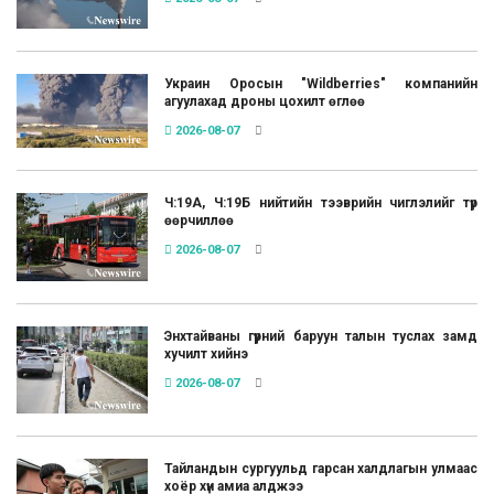
Украин Оросын "Wildberries" компанийн
агуулахад дроны цохилт өглөө
2026-08-07
Ч:19А, Ч:19Б нийтийн тээврийн чиглэлийг түр
өөрчиллөө
2026-08-07
Энхтайваны гүүрний баруун талын туслах замд
хучилт хийнэ
2026-08-07
Тайландын сургуульд гарсан халдлагын улмаас
хоёр хүн амиа алджээ