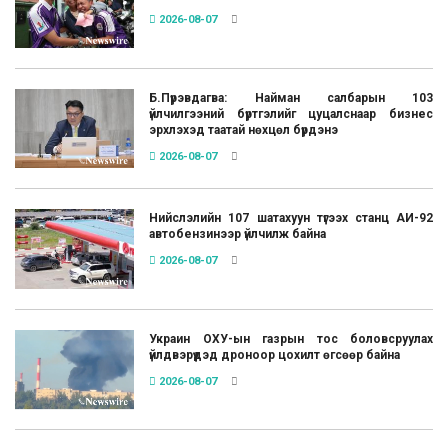
2026-08-07
Б.Пүрэвдагва: Найман салбарын 103
үйлчилгээний бүртгэлийг цуцалснаар бизнес
эрхлэхэд таатай нөхцөл бүрдэнэ
2026-08-07
Нийслэлийн 107 шатахуун түгээх станц АИ-92
автобензинээр үйлчилж байна
2026-08-07
Украин ОХУ-ын газрын тос боловсруулах
үйлдвэрүүдэд дроноор цохилт өгсөөр байна
2026-08-07