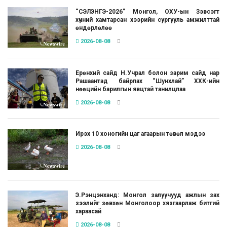
“СЭЛЭНГЭ-2026” Монгол, ОХУ-ын Зэвсэгт
хүчний хамтарсан хээрийн сургууль амжилттай
өндөрлөлөө
2026-08-08
Ерөнхий сайд Н.Учрал болон зарим сайд нар
Рашаантад байрлах “Шунхлай” ХХК-ийн
нөөцийн барилгын явцтай танилцлаа
2026-08-08
Ирэх 10 хоногийн цаг агаарын төвөл мэдээ
2026-08-08
Э.Рэнцэнханд: Монгол залуучууд ажлын зах
зээлийг зөвхөн Монголоор хязгаарлаж битгий
хараасай
2026-08-08