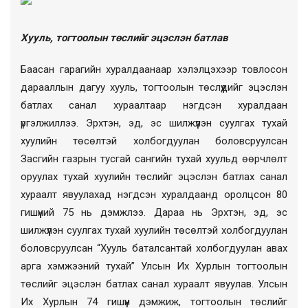
Хууль, тогтоолын төслийг эцэслэн батлав
Баасан гарагийн хуралдаанаар хэлэлцэхээр товлосон
дарааллын дагуу хууль, тогтоолын төслүүдийг эцэслэн
батлах санал хураалтаар нэгдсэн хуралдаан
үргэлжиллээ. Эрхтэн, эд, эс шилжүүлэн суулгах тухай
хуулийн төсөлтэй холбогдуулан боловсруулсан
Засгийн газрын тусгай сангийн тухай хуульд өөрчлөлт
оруулах тухай хуулийн төслийг эцэслэн батлах санал
хураалт явуулахад нэгдсэн хуралдаанд оролцсон 80
гишүүний 75 нь дэмжлээ. Дараа нь Эрхтэн, эд, эс
шилжүүлэн суулгах тухай хуулийн төсөлтэй холбогдуулан
боловсруулсан “Хууль баталсантай холбогдуулан авах
арга хэмжээний тухай” Улсын Их Хурлын тогтоолын
төслийг эцэслэн батлах санал хураалт явуулав. Улсын
Их Хурлын 74 гишүүн дэмжиж, т
огтоолын төслийг