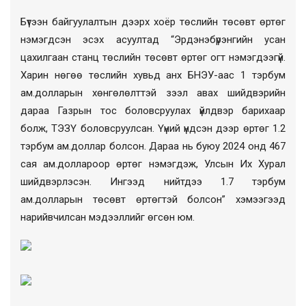
Бүтээн байгуулалтын дээрх хоёр төслийн төсөвт өртөг
нэмэгдсэн эсэх асуултад “
Эрдэнэбүрэнгийн усан
цахилгаан станц төслийн
төсөвт өртөг огт нэмэгдээгүй.
Харин нөгөө төслийн хувьд анх БНЭУ-аас 1 тэрбум
ам.долларын хөнгөлөлттэй зээл авах шийдвэрийн
дараа
Газрын тос боловсруулах үйлдвэр барихаар
болж, ТЭЗҮ
боловсруулсан. Үүний үндсэн дээр өртөг 1.2
тэрбум ам.доллар болсон. Дараа нь буюу 2024 онд 467
сая ам.доллароор өртөг нэмэгдэж, Улсын Их Хурал
шийдвэрлэсэн. Ингээд нийтдээ 1.7 тэрбум
ам.долларын төсөвт өртөгтэй болсон” хэмээгээд
нарийвчилсан мэдээллийг өгсөн юм.