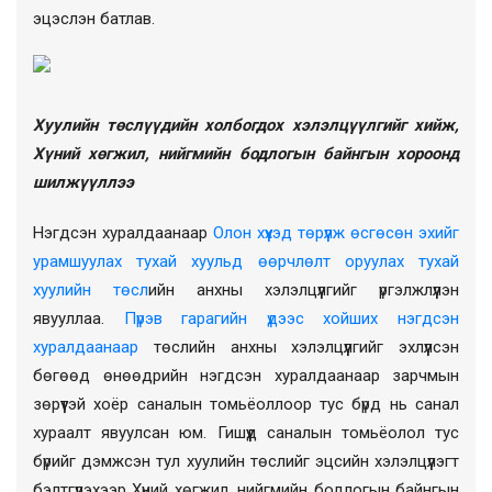
эцэслэн батлав.
Хуулийн төслүүдийн холбогдох хэлэлцүүлгийг хийж,
Хүний хөгжил, нийгмийн бодлогын байнгын хороонд
шилжүүллээ
Нэгдсэн хуралдаанаар
Олон хүүхэд төрүүлж өсгөсөн эхийг
урамшуулах тухай хуульд өөрчлөлт оруулах тухай
хуулийн төсл
ийн анхны хэлэлцүүлгийг үргэлжлүүлэн
явууллаа.
Пүрэв гарагийн үдээс хойших нэгдсэн
хуралдаанаар
төслийн анхны хэлэлцүүлгийг эхлүүлсэн
бөгөөд өнөөдрийн нэгдсэн хуралдаанаар зарчмын
зөрүүтэй хоёр саналын томьёоллоор тус бүрд нь санал
хураалт явуулсан юм. Гишүүд саналын томьёолол тус
бүрийг дэмжсэн тул хуулийн төслийг эцсийн хэлэлцүүлэгт
бэлтгүүлэхээр Хүний хөгжил, нийгмийн бодлогын байнгын