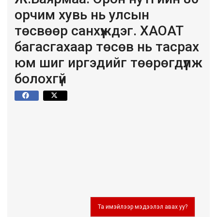
орчим хувь нь улсын
төсвөөр санхүүждэг. ХАОАТ
багасгахаар төсөв нь тасрах
юм шиг иргэдийг төөрөгдүүлж
болохгүй
Та имэйлээр мэдээлэл авах уу?