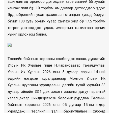
ашиглалтад орсноор дотоодын хэрэглээний 55 хувийг
хангаж жил бүр 1.0 тэрбум ам.доллар дотооддоо үлдэх,
Эрднэбүрэнгийн усан цахилгаан станцын хувьд баруун
бүсийг 100 хувь эрчим хүчээр хангаж жил бүр 17.5 тэрбум
төгрөг дотооддоо үлдэж, импортын цахилгаан эрчим
хүчийг орлох юм байна.
Төсвийн байнгын хорооны холбогдох санал, дүгнэлтийг
Улсын Их Хурлын гишүүн Н.Наранбаатар танилцуулав.
Улсын Их Хурлын 2026 оны 5 дугаар сарын 14-ний
өдрийн нэгдсэн хуралдаанаар Монгол Улсын Их
Хурлын чуулганы хуралдааны дэгийн тухай хуулийн 33
дугаар зүйлийн 33.1 дэх хэсэгт заасны дагуу яаралтай
хэлэлцэхээр шийдвэрлэсэн болохыг дурдлаа. Төсвийн
байнгын хорооны 2026 оны 05 дугаар 15-ны өдөр
хуралдаж, төслийг үзэл баримтлалын хүрээнд