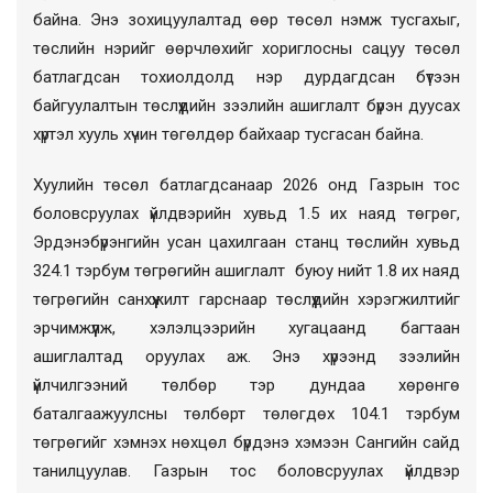
байна. Энэ зохицуулалтад өөр төсөл нэмж тусгахыг,
төслийн нэрийг өөрчлөхийг хориглосны сацуу төсөл
батлагдсан тохиолдолд нэр дурдагдсан бүтээн
байгуулалтын төслүүдийн зээлийн ашиглалт бүрэн дуусах
хүртэл хууль хүчин төгөлдөр байхаар тусгасан байна.
Хуулийн төсөл батлагдсанаар 2026 онд Газрын тос
боловсруулах үйлдвэрийн хувьд 1.5 их наяд төгрөг,
Эрдэнэбүрэнгийн усан цахилгаан станц төслийн хувьд
324.1 тэрбум төгрөгийн ашиглалт буюу нийт 1.8 их наяд
төгрөгийн санхүүжилт гарснаар төслүүдийн хэрэгжилтийг
эрчимжүүлж, хэлэлцээрийн хугацаанд багтаан
ашиглалтад оруулах аж. Энэ хүрээнд зээлийн
үйлчилгээний төлбөр тэр дундаа хөрөнгө
баталгаажуулсны төлбөрт төлөгдөх 104.1 тэрбум
төгрөгийг хэмнэх нөхцөл бүрдэнэ хэмээн Сангийн сайд
танилцуулав. Газрын тос боловсруулах үйлдвэр