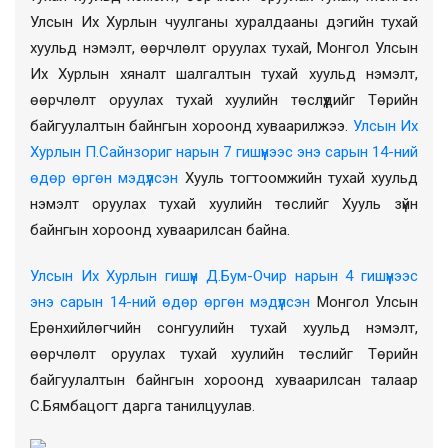
Улсын Их Хурлын чуулганы хуралдааны дэгийн тухай
хуульд нэмэлт, өөрчлөлт оруулах тухай, Монгол Улсын
Их Хурлын хяналт шалгалтын тухай хуульд нэмэлт,
өөрчлөлт оруулах тухай хуулийн төслүүдийг Төрийн
байгуулалтын байнгын хороонд хуваарилжээ.
Улсын Их
Хурлын П.Сайнзориг нарын 7 гишүүнээс энэ сарын 14-ний
өдөр өргөн мэдүүлсэн
Хууль тогтоомжийн тухай хуульд
нэмэлт оруулах тухай хуулийн төслийг Хууль зүйн
байнгын хороонд хуваарилсан байна.
Улсын Их Хурлын гишүүн Д.Бум-Очир нарын 4 гишүүнээс
энэ сарын 14-ний өдөр өргөн мэдүүлсэн
Монгол Улсын
Ерөнхийлөгчийн сонгуулийн тухай хуульд нэмэлт,
өөрчлөлт оруулах тухай хуулийн төслийг Төрийн
байгуулалтын байнгын хороонд хуваарилсан талаар
С.Бямбацогт дарга танилцуулав.