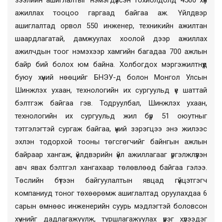
ажиллах тооцоо гаргаад байгаа аж. Үйлдвэр
ашиглалтад орвол 550 инженер, техникийн ажилтан
шаардлагатай, дамжуулах хоолой дээр ажиллах
ажилчдын тоог нэмэхээр хамгийн багадаа 700 ажлын
байр бий болох юм байна. Холбогдох мэргэжилтнүүд
буюу хүний нөөцийг БНЭУ-д болон Монгол Улсын
Шинжлэх ухаан, технологийн их сургуульд үе шаттай
бэлтгэж байгаа гэв. Тодруулбал, Шинжлэх ухаан,
технологийн их сургуульд жил бүр 51 оюутныг
тэтгэлэгтэй сургаж байгаа, үүний зэрэгцээ энэ жилээс
эхлэн тодорхой тооны төгсгөгчийг байнгын ажлын
байраар хангаж, үйлдвэрийн үйл ажиллагааг үргэлжлүүлэн
авч явах бэлтгэл хангахаар төлөвлөөд байгаа гэлээ.
Төслийн бүтээн байгуулалтын явцад гүйцэтгэгч
компаниуд тоног төхөөрөмж ашиглалтад оруулахдаа 6
сарын өмнөөс инженерийн суурь мэдлэгтэй боловсон
хүчнийг дадлагажуулж, туршлагажуулах үүрэг хүлээдэг