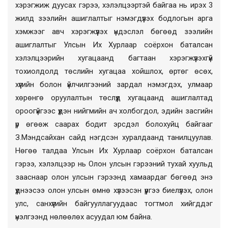
хэрэгжиж дуусах гэрээ, хэлэлцээртэй байгаа нь ирэх 3
жилд зээлийн ашиглалтыг нэмэгдүүлэх бодлогын арга
хэмжээг авч хэрэгжүүлэх үндэслэл бөгөөд зээлийн
ашиглалтыг Улсын Их Хурлаар соёрхон баталсан
хэлэлцээрийн хугацаанд багтаан хэрэгжүүлэхгүй
тохиолдолд төслийн хугацаа хойшлох, өртөг өсөх,
хүүгийн болон үйлчилгээний зардал нэмэгдэх, улмаар
хөрөнгө оруулалтын төслүүд хугацаанд ашиглалтад
ороогүйгээс үүдэн нийгмийн ач холбогдол, эдийн засгийн
үр өгөөж саарах бодит эрсдэл болохуйц байгааг
З.Мэндсайхан сайд нэгдсэн хуралдаанд танилцуулав.
Нөгөө талдаа Улсын Их Хурлаар соёрхон баталсан
гэрээ, хэлэлцээр нь Олон улсын гэрээний тухай хуульд
зааснаар олон улсын гэрээнд хамаардаг бөгөөд энэ
үүднээсээ олон улсын өмнө хүлээсэн үүргээ биелүүлэх, олон
улс, санхүүгийн байгууллагуудаас тогтмол хийгддэг
үнэлгээнд нөлөөлөх асуудал юм байна.