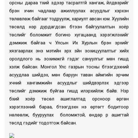
орсны дараа түүхий эдээр тасралтгүй хангаж, үйлдвэрийг
бүрэн хүчин чадлаар ажиллуулах асуудлыг хэрхэн
төлөвлөж байгааг тодруулж, хариулт авсан юм. Хуулийн
төсөлд нэр дурдагдсан бүтээн байгуулалтын хоёр
төслийг боломжит богино хугацаанд хэрэгжүүлэхийг
дэмжиж байгаа ч Улсын Их Хурлын бүрэн эрхийг
хязгаарлах энэ мэтийн эрх зүйн зохицуулалтыг хийх
оролдлого нь зохимжгүй гэдэг сануулгыг мөн гишүүд
хэлж байсан. Монгол Улс газрын тосны бүтээгдэхүүний
асуудлаа шийдэх, мөн баруун таван аймгийн эрчим
хүчний хангамжийн асуудлыг шийдвэрлэх эдгээр
төслийг дэмжиж буйгаа гишүүд илэрхийлж байв. Нэр
бүхий хоёр төсөл ашиглалтад орсноор өргөн
хэрэглээний бараа, бүтээгдэхүүн үнэ өртөгт бодитоор
нөлөөлж, бууруулах боломжтой, өндөр үр ашигтай
төслүүд гэдийг тодотгож байсан.