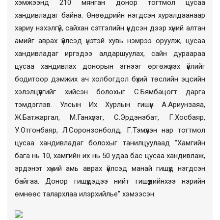
хэмжээнд 210 мянган донор тогтмол цусаа
хандивладаг байна. Өнөөдрийн нэгдсэн хуралдаанаар
хариу нэхэлгүй, сайхан сэтгэлийн үндсэн дээр хүний алтан
амийг аврах үйлсэд үнэтэй хувь нэмрээ оруулж, цусаа
хандивладаг иргэдээ алдаршуулах, сайн дураараа
цусаа хандивлах донорын эгнээг өргөжүүлэх үйлийг
бодитоор дэмжих ач холбогдол бүхий төслийн эцсийн
хэлэлцүүлгийг хийсэн болохыг С.Бямбацогт дарга
тэмдэглэв. Улсын Их Хурлын гишүүн А.Ариунзаяа,
Ж.Батжаргал, М.Ганхүлэг, С.Эрдэнэбат, Г.Хосбаяр,
У.Отгонбаяр, Л.Соронзонболд, Г.Тэмүүлэн нар тогтмол
цусаа хандивладаг болохыг танилцуулаад “Хамгийн
бага нь 10, хамгийн их нь 50 удаа бас цусаа хандивлаж,
эрдэнэт хүний амь аврах үйлсэд манай гишүүд нэгдсэн
байгаа. Донор гишүүдэдээ нийт гишүүдийнхээ нэрийн
өмнөөс талархлаа илэрхийлье” хэмээсэн.