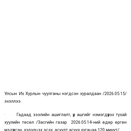
Улсын Их Хурлын чуулганы нэгдсэн хуралдаан /2026.05.15/
эхэллээ.
· Гадаад зээлийн ашиглалт, үр ашгийг нэмэгдүүлэх тухай
хуулийн төсөл /Засгийн газар 2026.05.14-ний өдөр өргөн
мэдүүлсэн, хэлэлцэх эсэх, асуулт асуух хугацаа 120 минут/