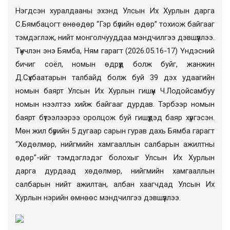
Нэгдсэн хуралдааны эхэнд Улсын Их Хурлын дарга
С.Бямбацогт өнөөдөр “Гэр бүлийн өдөр” тохиож байгааг
тэмдэглэж, нийт монголчууддаа мэндчилгээ дэвшүүллээ.
Түүнчлэн энэ Бямба, Ням гарагт (2026.05.16-17) Үндэсний
бичиг соёл, номын өдрүүд болж буйг, жанжин
Д.Сүхбаатарын талбайд болж буй 39 дэх удаагийн
номын баярт Улсын Их Хурлын гишүүн Ч.Лодойсамбуу
номын нээлтээ хийж байгааг дурдав. Тэрбээр номын
баярт бүтээлээрээ оролцож буй гишүүдэд баяр хүргэсэн.
Мөн жил бүрийн 5 дугаар сарын гурав дахь Бямба гарагт
“Хөдөлмөр, нийгмийн хамгааллын салбарын ажилтны
өдөр”-ийг тэмдэглэдэг болохыг Улсын Их Хурлын
дарга дурдаад хөдөлмөр, нийгмийн хамгааллын
салбарын нийт ажилтан, албан хаагчдад Улсын Их
Хурлын нэрийн өмнөөс мэндчилгээ дэвшүүллээ.