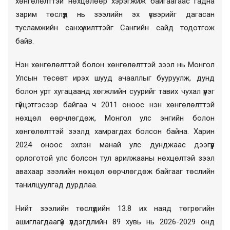
хөнгөлөлттэй нөхцөлөөр хэрэгжиж байгаагаас гадна
зарим төслүүд нь зээлийн эх үүсвэрийг дагасан
тусламжийн санхүүжилттэйг Сангийн сайд тодотгож
байв.
Нэн хөнгөлөлттэй болон хөнгөлөлттэй зээл нь Монгол
Улсын төсөвт ирэх шууд ачааллыг бууруулж, дунд
болон урт хугацаанд хөгжлийн суурийг тавих чухал үүрэг
гүйцэтгэсээр байгаа ч 2011 оноос нэн хөнгөлөлттэй
нөхцөл өөрчлөгдөж, Монгол улс энгийн болон
хөнгөлөлттэй зээлд хамрагдах болсон байна. Харин
2024 оноос эхлэн манай улс дунджаас дээгүүр
орлоготой улс болсон тул арилжааны нөхцөлтэй зээл
авахаар зээлийн нөхцөл өөрчлөгдөж байгааг төслийн
танилцуулгад дурдлаа.
Нийт зээлийн төслүүдийн 13.8 их наяд төгрөгийн
ашиглагдаагүй үлдэгдлийн 89 хувь нь 2026-2029 онд