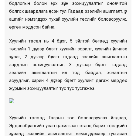
бодлогын болон эрх зүйн зохицуулалтыг оновчтой
болгох шаардлага үүссэн тул Гадаад зээлийн ашиглалт, үр
ашгийг нэмэгдүүлэх тухай хуулийн төслийг боловсруулж,
өргөн мэдүүлсэн байна.
Хуулийн төсөл нь 4 бүлэг, 5 зүйлтэй бөгөөд хуулийн
төслийн 1 дүгээр бүлэгт хуулийн зорилт, хуулийн үйлчлэх
хүрээг, 2 дугаар бүлэгт гадаад зээлийн ашиглалтын
зардлын зохицуулалтыг, 3 дугаар бүлэгт гадаад
зээлийн ашиглалтын ил тод байдал, хяналтын
асуудлыг, харин 4 дүгээр бүлэгт хуулийг дагаж мөрдөх
журмын зохицуулалтыг тус тус тусгажээ.
Хуулийн төсөлд Газрын тос боловсруулах үйлдвэр,
Эрдэнэбүрэнгийн усан цахилгаан станц барих төслүүдийн
хүрээнд зээлийн ашиглалтыг нэмэгдүүлэхээр тусгасан