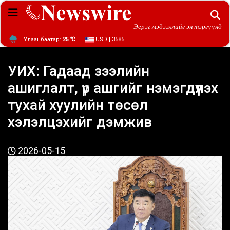
Эерэг мэдээллийг эн тэргүүнд
Улаанбаатар:
25 ℃
USD | 3585
УИХ: Гадаад зээлийн
ашиглалт, үр ашгийг нэмэгдүүлэх
тухай хуулийн төсөл
хэлэлцэхийг дэмжив
2026-05-15