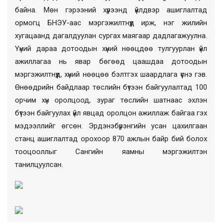
байна. Мөн гэрээний хүрээнд үйлдвэр ашиглалтад
ормогц БНЭУ-аас мэргэжилтнүүд ирж, нэг жилийн
хугацаанд дагалдуулан сургах маягаар дадлагажуулна.
Үүний дараа дотоодын хүний нөөцдөө тулгуурлан үйл
ажиллагаа нь явар бөгөөд цаашдаа дотоодын
мэргэжилтнүүд, хүний нөөцөө бэлтгэх шаардлага үүснэ гэв.
Өнөөдрийн байдлаар төслийн бүтээн байгуулалтад 100
орчим хүн оролцоод, зураг төслийн шатнаас эхлэн
бүтээн байгуулах үйл явцад оролцон ажиллаж байгаа гэх
мэдээллийг өгсөн. Эрдэнэбүрэнгийн усан цахилгаан
станц ашиглалтад орохоор 870 ажлын байр бий болох
тооцооллыг Сангийн яамны мэргэжилтэн
танилцуулсан.