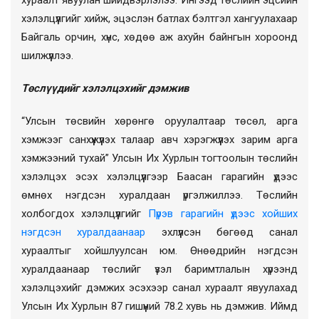
хэлэлцүүлгийг хийж, эцэслэн батлах бэлтгэл хангуулахаар
Байгаль орчин, хүнс, хөдөө аж ахуйн байнгын хороонд
шилжүүллээ.
Төслүүдийг хэлэлцэхийг дэмжив
“Улсын төсвийн хөрөнгө оруулалтаар төсөл, арга
хэмжээг санхүүжүүлэх талаар авч хэрэгжүүлэх зарим арга
хэмжээний тухай” Улсын Их Хурлын тогтоолын төслийн
хэлэлцэх эсэх хэлэлцүүлгээр Баасан гарагийн үдээс
өмнөх нэгдсэн хуралдаан үргэлжиллээ. Төслийн
холбогдох хэлэлцүүлгийг
Пүрэв гарагийн үдээс хойших
нэгдсэн хуралдаанаар
эхлүүлсэн бөгөөд санал
хураалтыг хойшлуулсан юм. Өнөөдрийн нэгдсэн
хуралдаанаар төслийг үзэл баримтлалын хүрээнд
хэлэлцэхийг дэмжих эсэхээр санал хураалт явуулахад
Улсын Их Хурлын 87 гишүүний 78.2 хувь нь дэмжив. Иймд