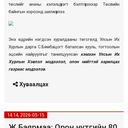
төслийг анхны хэлэлцүүлэгт бэлтгүүлэхээр Төсвийн
байнгын хороонд шилжүүллээ.
Энэ өдрийн нэгдсэн хуралдааны төгсгөлд Улсын Их
Хурлын дарга С.Бямбацогт баталсан хууль, тогтоолын
эцсийн найруулгыг танилцуулсан
хэмээн Улсын Их
Хурлын Хэвлэл мэдээлэл, олон нийттэй харилцах
газраас мэдээлэв.
Хуваалцах
14:14, 2026-05-15
Ж.Баярмаа: Орон нутгийн 80