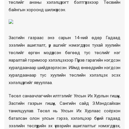
төслийг анхны хэлэлцүүлэгт бэлтгүүлэхээр Төсвийн
байнгын хороонд шилжүүлсэн.
Засгийн газраас энэ сарын 14-ний өдөр Гадаад
зээлийн ашиглалт, үр ашгийг нэмэгдүүлэх тухай хуулийн
төслийг өргөн мэдүүлсэн бөгөөд тус төслийг нэг
яаралтай горимоор хэлэлцэхээр Пүрэв гарагийн нэгдсэн
хуралдаанаар шийдвэрлэсэн. Иймд өнөөдрийн нэгдсэн
хуралдаанаар тус хуулийн төслийн хэлэлцэх эсэх
хэлэлцүүлгийг явууллаа.
Төсөл санаачлагчийн илтгэлийг Улсын Их Хурлын гишүүн,
Засгийн газрын гишүүн, Сангийн сайд З.Мэндсайхан
танилцуулав. Төсөл нь Улсын Их Хурлаас соёрхон
баталсан олон улсын гэрээ, хэлэлцээр бүхий гадаад
зээлийн төслүүдийн эх үүсвэрийн ашиглалтыг нэмэгдүүлэх,