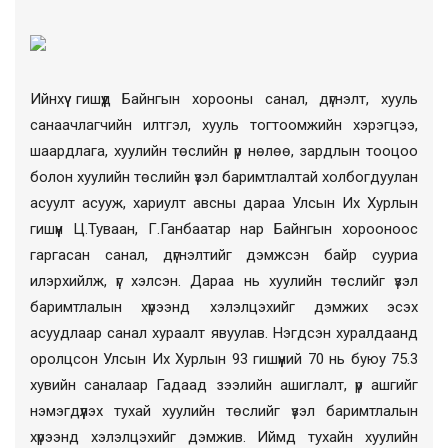
Ийнхүү гишүүд Байнгын хорооны санал, дүгнэлт, хууль
санаачлагчийн илтгэл, хууль тогтоомжийн хэрэгцээ,
шаардлага, хуулийн төслийн үр нөлөө, зардлын тооцоо
болон хуулийн төслийн үзэл баримтлалтай холбогдуулан
асуулт асууж, хариулт авсны дараа Улсын Их Хурлын
гишүүн Ц.Туваан, Г.Ганбаатар нар Байнгын хорооноос
гаргасан санал, дүгнэлтийг дэмжсэн байр сууриа
илэрхийлж, үг хэлсэн. Дараа нь хуулийн төслийг үзэл
баримтлалын хүрээнд хэлэлцэхийг дэмжих эсэх
асуудлаар санал хураалт явуулав. Нэгдсэн хуралдаанд
оролцсон Улсын Их Хурлын 93 гишүүний 70 нь буюу 75.3
хувийн саналаар Гадаад зээлийн ашиглалт, үр ашгийг
нэмэгдүүлэх тухай хуулийн төслийг үзэл баримтлалын
хүрээнд хэлэлцэхийг дэмжив. Иймд тухайн хуулийн