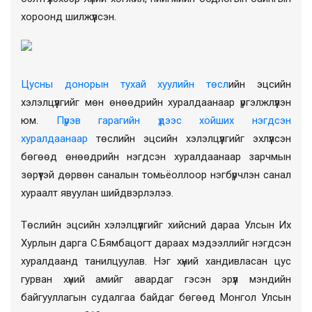
хороонд шилжүүлсэн.
Цусны донорын тухай хуулийн төсл
ийн эцсийн
хэлэлцүүлгийг мөн өнөөдрийн хуралдаанаар үргэлжлүүлэн
юм.
Пүрэв гарагийн үдээс хойших нэгдсэн
хуралдаанаар
төслийн эцсийн хэлэлцүүлгийг эхлүүлсэн
бөгөөд өнөөдрийн нэгдсэн хуралдаанаар зарчмын
зөрүүтэй дөрвөн саналын томьёоллоор нэгбүрчлэн санал
хураалт явуулан шийдвэрлэлээ.
Төслийн эцсийн хэлэлцүүлгийг хийсний дараа Улсын Их
Хурлын дарга С.Бямбацогт дараах мэдээллийг нэгдсэн
хуралдаанд танилцуулав. Нэг хүний хандивласан цус
гурван хүний амийг авардаг гэсэн эрүүл мэндийн
байгууллагын судалгаа байдаг бөгөөд Монгол Улсын