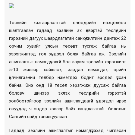
Төсвийн хязгаарлалттай өнөөдрийн нөхцөлөөс
шалтгаалан гадаад зээлийн эх үүсвэртэй төслүүдийн
гэрээний дагуух шаардлагатай санхүүжилтийн дөнгөж 22
орчим хувийг улсын төсөвт тусгаж байгаа нь
хэрэгжилтэд гол хүндрэл болж байгаа аж. Зээлийн
ашиглалтыг нэмэгдүүлэхгүй бол зарим төслийн хэрэгжилт
5-10 жилээр хойшлох, зардал нэмэгдэх, өрийн
үйлчилгээний төлбөр нэмэгдэх бодит эрсдэл үүссэн
байна. Энэ онд 18 төсөл хэрэгжиж дуусаж байгаа
боловч шинээр эхлэх төслүүдийн гэрээтэй
холбоотойгоор зээлийн ашиглагдаагүй үлдэгдэл ирэх
онуудад ч өндөр хэвээр байх хандлагатай болохыг
Сангийн сайд танилцуулсан.
Гадаад зээлийн ашиглалтыг нэмэгдүүлэхэд чиглэсэн