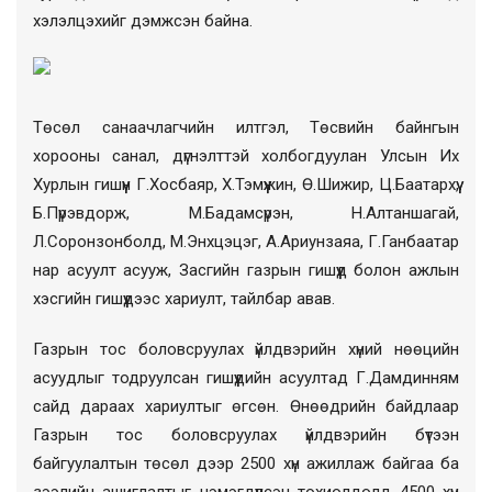
хэлэлцэхийг дэмжсэн байна.
Төсөл санаачлагчийн илтгэл, Төсвийн байнгын
хорооны санал, дүгнэлттэй холбогдуулан Улсын Их
Хурлын гишүүн Г.Хосбаяр, Х.Тэмүүжин, Ө.Шижир, Ц.Баатархүү,
Б.Пүрэвдорж, М.Бадамсүрэн, Н.Алтаншагай,
Л.Соронзонболд, М.Энхцэцэг, А.Ариунзаяа, Г.Ганбаатар
нар асуулт асууж, Засгийн газрын гишүүд болон ажлын
хэсгийн гишүүдээс хариулт, тайлбар авав.
Газрын тос боловсруулах үйлдвэрийн хүний нөөцийн
асуудлыг тодруулсан гишүүдийн асуултад Г.Дамдинням
сайд дараах хариултыг өгсөн. Өнөөдрийн байдлаар
Газрын тос боловсруулах үйлдвэрийн бүтээн
байгуулалтын төсөл дээр
2500 хүн ажиллаж байгаа ба
зээлийн ашиглалтыг нэмэгдүүлсэн тохиолдолд 4500 хүн