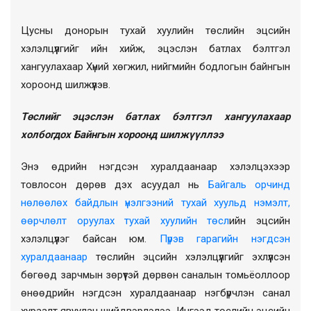
Цусны донорын тухай хуулийн төслийн эцсийн
хэлэлцүүлгийг ийн хийж, эцэслэн батлах бэлтгэл
хангуулахаар Хүний хөгжил, нийгмийн бодлогын байнгын
хороонд шилжүүлэв.
Төслийг эцэслэн батлах бэлтгэл хангуулахаар
холбогдох Байнгын хороонд шилжүүллээ
Энэ өдрийн нэгдсэн хуралдаанаар хэлэлцэхээр
товлосон дөрөв дэх асуудал нь
Байгаль орчинд
нөлөөлөх байдлын үнэлгээний тухай хуульд нэмэлт,
өөрчлөлт оруулах тухай хуулийн төсл
ийн эцсийн
хэлэлцүүлэг байсан юм.
Пүрэв гарагийн нэгдсэн
хуралдаанаар
төслийн эцсийн хэлэлцүүлгийг эхлүүлсэн
бөгөөд зарчмын зөрүүтэй дөрвөн саналын томьёоллоор
өнөөдрийн нэгдсэн хуралдаанаар нэгбүрчлэн санал
хураалт явуулан шийдвэрлэлээ. Ингээд төслийн эцсийн