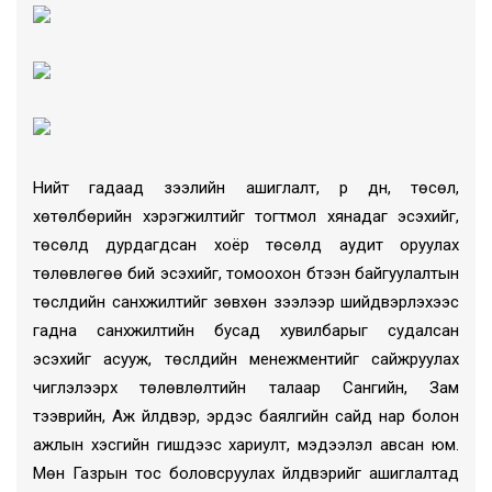
Нийт гадаад зээлийн ашиглалт, үр дүн, төсөл,
хөтөлбөрийн хэрэгжилтийг тогтмол хянадаг эсэхийг,
төсөлд дурдагдсан хоёр төсөлд аудит оруулах
төлөвлөгөө бий эсэхийг, томоохон бүтээн байгуулалтын
төслүүдийн санхүүжилтийг зөвхөн зээлээр шийдвэрлэхээс
гадна санхүүжилтийн бусад хувилбарыг судалсан
эсэхийг асууж, төслүүдийн менежментийг сайжруулах
чиглэлээрх төлөвлөлтийн талаар Сангийн, Зам
тээврийн, Аж үйлдвэр, эрдэс баялгийн сайд нар болон
ажлын хэсгийн гишүүдээс хариулт, мэдээлэл авсан юм.
Мөн Газрын тос боловсруулах үйлдвэрийг ашиглалтад