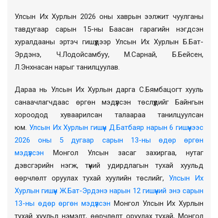
Улсын Их Хурлын 2026 оны хаврын ээлжит чуулганы
тавдугаар сарын 15-ны Баасан гарагийн нэгдсэн
хуралдааны эртэч гишүүдээр Улсын Их Хурлын Б.Бат-
Эрдэнэ, Ч.Лодойсамбуу, М.Сарнай, Б.Бейсен,
Л.Энхнасан нарыг танилцуулав.
Дараа нь Улсын Их Хурлын дарга С.Бямбацогт хууль
санаачлагчдаас өргөн мэдүүлсэн төслүүдийг Байнгын
хороодод хуваарилсан талаараа танилцуулсан
юм.
Улсын Их Хурлын гишүүн Д.Батбаяр нарын 6 гишүүнээс
2026 оны 5 дугаар сарын 13-ны өдөр өргөн
мэдүүлсэн
Монгол Улсын засаг захиргаа, нутаг
дэвсгэрийн нэгж, түүний удирдлагын тухай хуульд
өөрчлөлт оруулах тухай хуулийн төслийг,
Улсын Их
Хурлын гишүүн Ж.Бат-Эрдэнэ нарын 12 гишүүний энэ сарын
13-ны өдөр өргөн мэдүүлсэн
Монгол Улсын Их Хурлын
тухай хуульд нэмэлт, өөрчлөлт оруулах тухай, Монгол