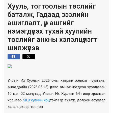
Хууль, тогтоолын төслийг
баталж, Гадаад зээлийн
ашиглалт, үр ашгийг
нэмэгдүүлэх тухай хуулийн
төслийг анхны хэлэлцүүлэгт
шилжүүлэв
Улсын Их Хурлын 2026 оны хаврын ээлжит чуулганы
өнөөдрийн (2026.05.15) үдээс өмнөх нэгдсэн хуралдаан
10 цаг 02 минутад Улсын Их Хурлын 64 гишүүн хүрэлцэн
ирснээр
50.8 хувийн ирц
тэйгээр эхэлж, долоон асуудал
хэлэлцэхээр товлов.