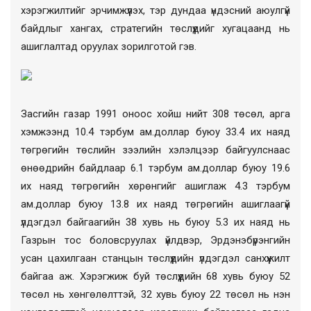
хэрэгжилтийг эрчимжүүлэх, тэр дундаа үндэсний аюулгүй
байдлыг хангах, стратегийн төслүүдийг хугацаанд нь
ашиглалтад оруулах зорилготой гэв.
Засгийн газар 1991 оноос хойш нийт 308 төсөл, арга
хэмжээнд 10.4 тэрбум ам.доллар буюу 33.4 их наяд
төгрөгийн төслийн зээлийн хэлэлцээр байгуулснаас
өнөөдрийн байдлаар 6.1 тэрбум ам.доллар буюу 19.6
их наяд төгрөгийн хөрөнгийг ашиглаж 4.3 тэрбум
ам.доллар буюу 13.8 их наяд төгрөгийн ашиглаагүй
үлдэгдэл байгаагийн 38 хувь нь буюу 5.3 их наяд нь
Газрын тос боловсруулах үйлдвэр, Эрдэнэбүрэнгийн
усан цахилгаан станцын төслүүдийн үлдэгдэл санхүүжилт
байгаа аж. Хэрэгжиж буй төслүүдийн 68 хувь буюу 52
төсөл нь хөнгөлөлттэй, 32 хувь буюу 22 төсөл нь нэн