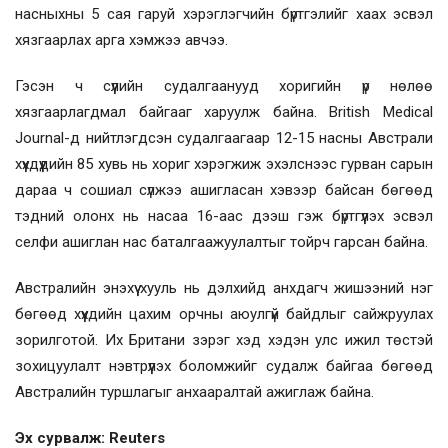
насныхны 5 сая гаруй хэрэглэгчийн бүртгэлийг хаах эсвэл
хязгаарлах арга хэмжээ авчээ.
Гэсэн ч сүүлийн судалгаанууд хоригийн үр нөлөө
хязгаарлагдмал байгааг харуулж байна. British Medical
Journal-д нийтлэгдсэн судалгаагаар 12-15 насны Австрали
хүүхдүүдийн 85 хувь нь хориг хэрэгжиж эхэлснээс гурван сарын
дараа ч сошиал сүлжээ ашигласан хэвээр байсан бөгөөд
тэдний олонх нь насаа 16-аас дээш гэж бүртгүүлэх эсвэл
селфи ашиглан нас баталгаажуулалтыг тойрч гарсан байна.
Австралийн энэхүү хууль нь дэлхийд анхдагч жишээний нэг
бөгөөд хүүхдийн цахим орчны аюулгүй байдлыг сайжруулах
зорилготой. Их Британи зэрэг хэд хэдэн улс ижил төстэй
зохицуулалт нэвтрүүлэх боломжийг судалж байгаа бөгөөд
Австралийн туршлагыг анхааралтай ажиглаж байна.
Эх сурвалж: Reuters