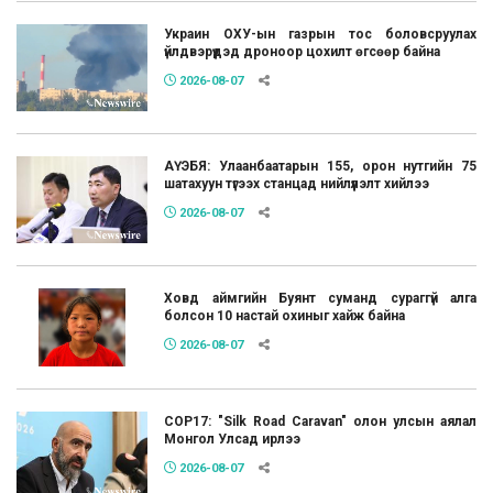
Украин ОХУ-ын газрын тос боловсруулах
үйлдвэрүүдэд дроноор цохилт өгсөөр байна
2026-08-07
АҮЭБЯ: Улаанбаатарын 155, орон нутгийн 75
шатахуун түгээх станцад нийлүүлэлт хийлээ
2026-08-07
Ховд аймгийн Буянт суманд сураггүй алга
болсон 10 настай охиныг хайж байна
2026-08-07
COP17: "Silk Road Caravan" олон улсын аялал
Монгол Улсад ирлээ
2026-08-07