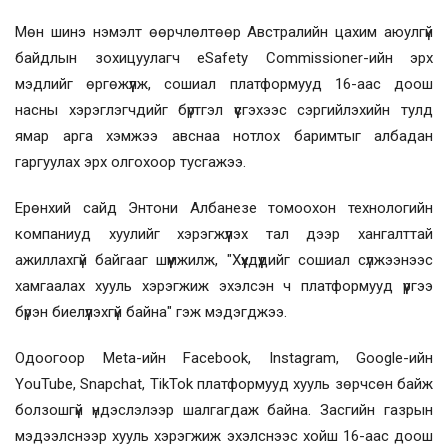
Мөн шинэ нэмэлт өөрчлөлтөөр Австралийн цахим аюулгүй
байдлын зохицуулагч eSafety Commissioner-ийн эрх
мэдлийг өргөжүүлж, сошиал платформууд 16-аас доош
насны хэрэглэгчдийг бүртгэл үүсгэхээс сэргийлэхийн тулд
ямар арга хэмжээ авснаа нотлох баримтыг албадан
гаргуулах эрх олгохоор тусгажээ.
Ерөнхий сайд Энтони Албанезе томоохон технологийн
компаниуд хуулийг хэрэгжүүлэх тал дээр хангалттай
ажиллахгүй байгааг шүүмжилж, "Хүүхдүүдийг сошиал сүлжээнээс
хамгаалах хууль хэрэгжиж эхэлсэн ч платформууд үүргээ
бүрэн биелүүлэхгүй байна" гэж мэдэгджээ.
Одоогоор Meta-ийн Facebook, Instagram, Google-ийн
YouTube, Snapchat, TikTok платформууд хууль зөрчсөн байж
болзошгүй үндэслэлээр шалгагдаж байна. Засгийн газрын
мэдээлснээр хууль хэрэгжиж эхэлснээс хойш 16-аас доош