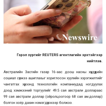
Гэрэл зургийг REUTERS агентлагийн эрхтэйгээр
нийтлэв.
Австралийн Засгийн газар 16-аас доош насны хүүхдүүдийн
сошиал сүлжээ ашиглахыг хориглосон хуулийн хэрэгжилтийг
чангатгах хүрээнд технологийн компаниудад ногдуулах
дээд хэмжээний торгуулийг 49.5 сая австрали доллараас
99 сая австрали доллар (ойролцоогоор 68 сая ам.доллар)
болгон хоёр дахин нэмэгдүүлэхээр болжээ.