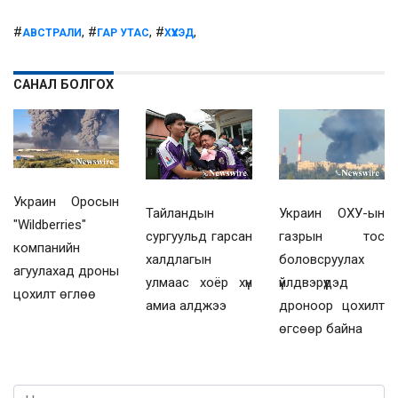
#
, #
, #
,
АВСТРАЛИ
ГАР УТАС
ХҮҮХЭД
САНАЛ БОЛГОХ
Украин Оросын
Украин ОХУ-ын
Тайландын
"Wildberries"
газрын тос
сургуульд гарсан
компанийн
боловсруулах
халдлагын
агуулахад дроны
үйлдвэрүүдэд
улмаас хоёр хүн
цохилт өглөө
дроноор цохилт
амиа алджээ
өгсөөр байна