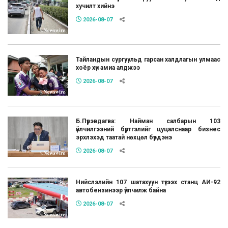
хучилт хийнэ
2026-08-07
Тайландын сургуульд гарсан халдлагын улмаас
хоёр хүн амиа алджээ
2026-08-07
Б.Пүрэвдагва: Найман салбарын 103
үйлчилгээний бүртгэлийг цуцалснаар бизнес
эрхлэхэд таатай нөхцөл бүрдэнэ
2026-08-07
Нийслэлийн 107 шатахуун түгээх станц АИ-92
автобензинээр үйлчилж байна
2026-08-07