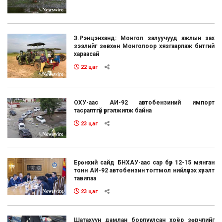
Э.Рэнцэнханд: Монгол залуучууд ажлын зах
зээлийг зөвхөн Монголоор хязгаарлаж битгий
хараасай
22 цаг
ОХУ-аас АИ-92 автобензиний импорт
тасралтгүй үргэлжилж байна
23 цаг
Ерөнхий сайд БНХАУ-аас сар бүр 12-15 мянган
тонн АИ-92 автобензин тогтмол нийлүүлэх хүсэлт
тавилаа
23 цаг
Шатахуун дамлан борлуулсан хоёр зөрчлийг