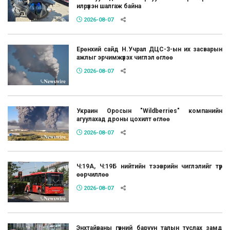
илрүүлэн шалгаж байна
2026-08-07
Ерөнхий сайд Н.Учрал ДЦС-3-ын их засварын
ажлыг эрчимжүүлэх чиглэл өглөө
2026-08-07
Украин Оросын "Wildberries" компанийн
агуулахад дроны цохилт өглөө
2026-08-07
Ч:19А, Ч:19Б нийтийн тээврийн чиглэлийг түр
өөрчиллөө
2026-08-07
Энхтайваны гүүрний баруун талын туслах замд