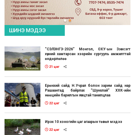
ШИНЭ МЭДЭЭ
“СЭЛЭНГЭ-2026” Монгол, ОХУ-ын Зэвсэгт
хүчний хамтарсан хээрийн сургууль амжилттай
өндөрлөлөө
21 цаг
Ерөнхий сайд Н.Учрал болон зарим сайд нар
Рашаантад байрлах “Шунхлай” ХХК-ийн
нөөцийн барилгын явцтай танилцлаа
22 цаг
Ирэх 10 хоногийн цаг агаарын төвөл мэдээ
22 цаг