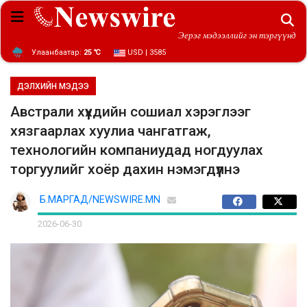
Эерэг мэдээллийг эн тэргүүнд
Улаанбаатар:
25 ℃
USD | 3585
ДЭЛХИЙН МЭДЭЭ
Австрали хүүхдийн сошиал хэрэглээг
хязгаарлах хуулиа чангатгаж,
технологийн компаниудад ногдуулах
торгуулийг хоёр дахин нэмэгдүүлнэ
Б.МАРГАД/NEWSWIRE.MN
2026-06-30