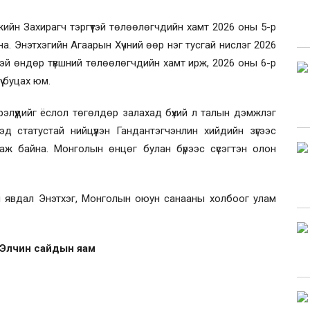
жийн Захирагч тэргүүтэй төлөөлөгчдийн хамт 2026 оны 5-р
а. Энэтхэгийн Агаарын Хүчний өөр нэг тусгай нислэг 2026
нтэй өндөр түвшний төлөөлөгчдийн хамт ирж, 2026 оны 6-р
ү буцах юм.
лүүдийг ёслол төгөлдөр залахад бүхий л талын дэмжлэг
ээд статустай нийцүүлэн Гандантэгчэнлин хийдийн зүгээс
ж байна. Монголын өнцөг булан бүрээс сүсэгтэн олон
йл явдал Энэтхэг, Монголын оюун санааны холбоог улам
 Элчин сайдын яам