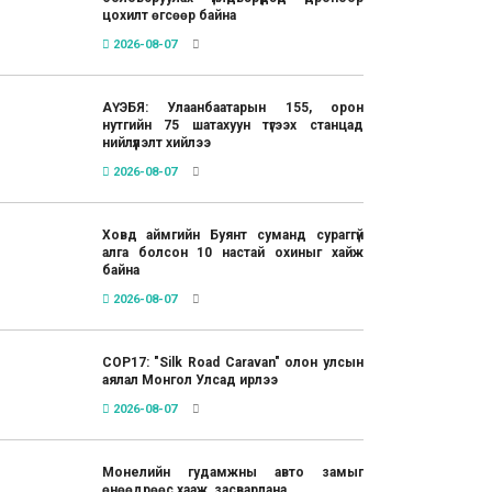
цохилт өгсөөр байна
2026-08-07
АҮЭБЯ: Улаанбаатарын 155, орон
нутгийн 75 шатахуун түгээх станцад
нийлүүлэлт хийлээ
2026-08-07
Ховд аймгийн Буянт суманд сураггүй
алга болсон 10 настай охиныг хайж
байна
2026-08-07
COP17: "Silk Road Caravan" олон улсын
аялал Монгол Улсад ирлээ
2026-08-07
Монелийн гудамжны авто замыг
өнөөдрөөс хааж, засварлана