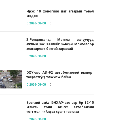
Ирэх 10 хоногийн цаг агаарын төвөл
мэдээ
2026-08-08
Э.Рэнцэнханд: Монгол залуучууд
ажлын зах зээлийг зөвхөн Монголоор
хязгаарлаж битгий хараасай
2026-08-08
ОХУ-аас АИ-92 автобензиний импорт
тасралтгүй үргэлжилж байна
2026-08-08
Ерөнхий сайд БНХАУ-аас сар бүр 12-15
мянган тонн АИ-92 автобензин
тогтмол нийлүүлэх хүсэлт тавилаа
2026-08-08