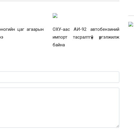
оногийн цаг агаарын
ОХУ-аас АИ-92 автобензиний
ээ
импорт тасралтгүй үргэлжилж
байна
0 / 1000