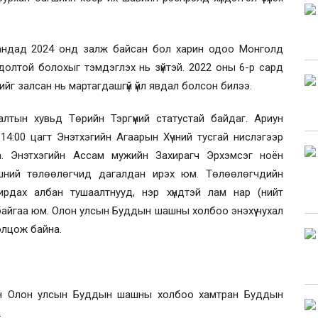
ландад 2024 онд залж байсан бол харин одоо Монголд
долтой болохыг тэмдэглэх нь зүйтэй. 2022 оны 6-р сард
йг залсан нь мартагдашгүй үйл явдал болсон билээ.
алтын хувьд Төрийн Тэргүүний статустай байдаг. Ариун
14:00 цагт Энэтхэгийн Агаарын Хүчний тусгай нислэгээр
а. Энэтхэгийн Ассам мужийн Захирагч Эрхэмсэг ноён
вшний төлөөлөгчид дагалдан ирэх юм. Төлөөлөгчдийн
ирдах албан тушаалтнууд, нэр хүндтэй лам нар (нийт
айгаа юм. Олон улсын Буддын шашны холбоо энэхүү чухал
олцож байна.
лон Олон улсын Буддын шашны холбоо хамтран Буддын
.