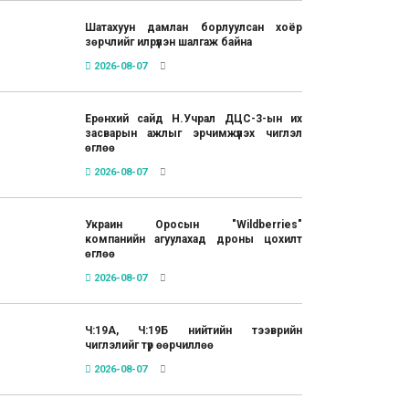
Шатахуун дамлан борлуулсан хоёр
зөрчлийг илрүүлэн шалгаж байна
2026-08-07
Ерөнхий сайд Н.Учрал ДЦС-3-ын их
засварын ажлыг эрчимжүүлэх чиглэл
өглөө
2026-08-07
Украин Оросын "Wildberries"
компанийн агуулахад дроны цохилт
өглөө
2026-08-07
Ч:19А, Ч:19Б нийтийн тээврийн
чиглэлийг түр өөрчиллөө
2026-08-07