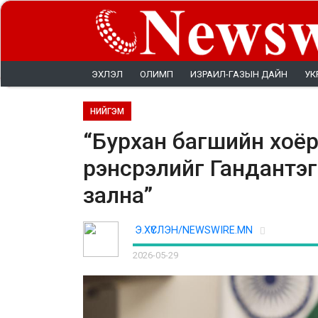
ЭХЛЭЛ
ОЛИМП
ИЗРАИЛ-ГАЗЫН ДАЙН
УК
НИЙГЭМ
“Бурхан багшийн хоёр
рэнсрэлийг Гандантэг
зална”
Э.ХҮСЛЭН/NEWSWIRE.MN
2026-05-29