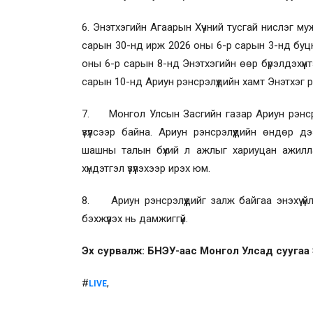
6. Энэтхэгийн Агаарын Хүчний тусгай нислэг му
сарын 30-нд ирж 2026 оны 6-р сарын 3-нд буцн
оны 6-р сарын 8-нд Энэтхэгийн өөр бүрэлдэхүү
сарын 10-нд Ариун рэнсрэлүүдийн хамт Энэтхэг рү
7. Монгол Улсын Засгийн газар Ариун рэнсрэ
үзүүлсээр байна. Ариун рэнсрэлүүдийн өндөр д
шашны талын бүхий л ажлыг хариуцан ажилла
хүндэтгэл үзүүлэхээр ирэх юм.
8. Ариун рэнсрэлүүдийг залж байгаа энэхүү ү
бэхжүүлэх нь дамжиггүй.
Эх сурвалж: БНЭУ-аас Монгол Улсад суугаа
#
,
LIVE