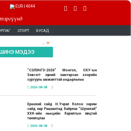
EUR | 4044
 тэргүүнд
УРЛАГ
СПОРТ
БУСАД
ШИНЭ МЭДЭЭ
“СЭЛЭНГЭ-2026” Монгол, ОХУ-ын
Зэвсэгт хүчний хамтарсан хээрийн
сургууль амжилттай өндөрлөлөө
2026-08-08
Ерөнхий сайд Н.Учрал болон зарим
сайд нар Рашаантад байрлах “Шунхлай”
ХХК-ийн нөөцийн барилгын явцтай
танилцлаа
2026-08-08