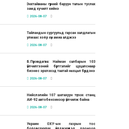
Энхтайваны гүүрний баруун талын туслах
замд хучилт хийнэ
2026-08-07
Тайландын сургуульд гарсан халдлагын
улмаас хоёр хүн амиа алджээ
2026-08-07
Б.Пүрэвдагва: Найман салбарын 103
үйлчилгээний бүртгэлийг цуцалснаар
бизнес эрхлэхэд таатай нөхцөл бүрдэнэ
2026-08-07
Нийслэлийн 107 шатахуун түгээх станц
АИ-92 автобензинээр үйлчилж байна
2026-08-07
Украин ОХУ-ын газрын тос
боловсруулах үйлдвэрүүдэд дроноор