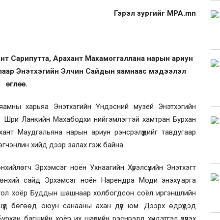
Гэрэл зургийг MPA.mn
ант Сарипутта, Арахант Махамоггаллана нарын ариун
талаар Энэтхэгийн Элчин Сайдын яамнаас мэдээлэл
өглөө.
 яамны харьяа Энэтхэгийн Үндэсний музей Энэтхэгийн
 Шри Ланкийн Махабодхи нийгэмлэгтэй хамтран Бурхан
ант Маудгальяна нарын ариун рэнсрэлүүдийг тавдугаар
эгчэнлин хийд дээр залах гэж байна.
йлөгч Эрхэмсэг ноён Ухнаагийн Хүрэлсүхийн Энэтхэгт
рөнхий сайд Эрхэмсэг ноён Нарендра Моди энэхүү арга
нгол хоёр Буддын шашнаар холбогдсон соёл иргэншлийн
үүд бөгөөд оюун санааны ахан дүүс юм. Дээрх өдрүүдэд
рхан багшийн хоёр их шавийн рэснрэлд хүндэтгэл үзүүлэх