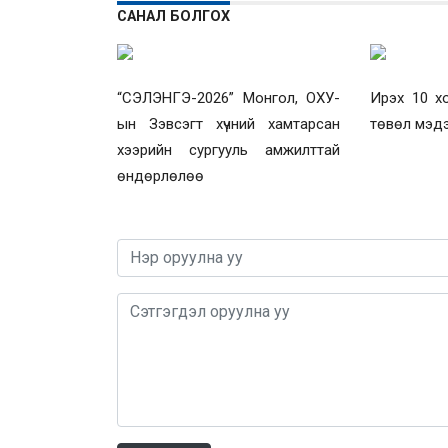
САНАЛ БОЛГОХ
“СЭЛЭНГЭ-2026” Монгол, ОХУ-
Ирэх 10 х
ын Зэвсэгт хүчний хамтарсан
төвөл мэд
хээрийн сургууль амжилттай
өндөрлөлөө