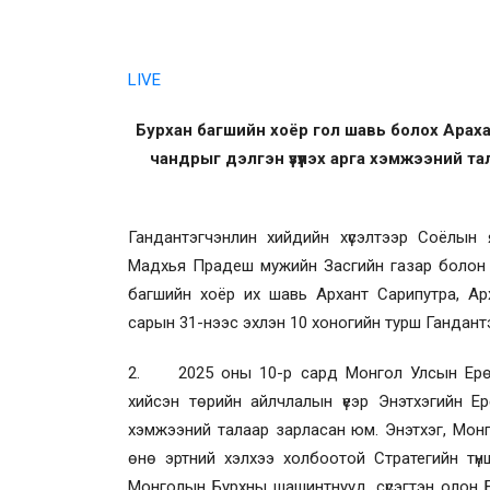
LIVE
Бурхан багшийн хоёр гол шавь болох Арах
чандрыг дэлгэн үзүүлэх арга хэмжээний 
Гандантэгчэнлин хийдийн хүсэлтээр Соёлын
Мадхья Прадеш мужийн Засгийн газар болон
багшийн хоёр их шавь Архант Сарипутра, Арх
сарын 31-нээс эхлэн 10 хоногийн турш Гандант
2. 2025 оны 10-р сард Монгол Улсын Ерөнхи
хийсэн төрийн айлчлалын үеэр Энэтхэгийн Е
хэмжээний талаар зарласан юм. Энэтхэг, Мо
өнө эртний хэлхээ холбоотой Стратегийн түнш
Монголын Бурхны шашинтнууд, сүсэгтэн олон Бу