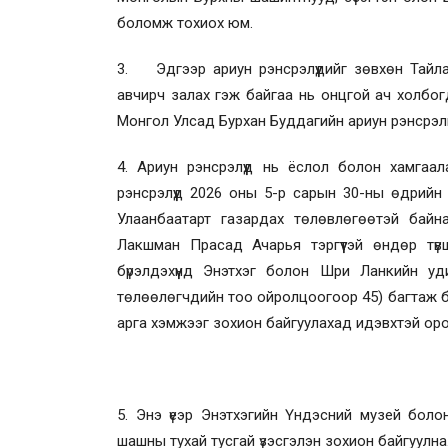
боломж тохиох юм.
3. Эдгээр ариун рэнсрэлүүдийг зөвхөн Тай
авчирч залах гэж байгаа нь онцгой ач холбог
Монгол Улсад Бурхан Буддагийн ариун рэнсрэли
4. Ариун рэнсрэлүүд нь ёслол болон хамгаал
рэнсрэлүүд 2026 оны 5-р сарын 30-ны өдрийн 
Улаанбаатарт газардах төлөвлөгөөтэй байн
Лакшман Прасад Ачарья тэргүүтэй өндөр тү
бүрэлдэхүүнд Энэтхэг болон Шри Ланкийн уд
төлөөлөгчдийн тоо ойролцоогоор 45) багтаж б
арга хэмжээг зохион байгуулахад идэвхтэй ор
5. Энэ үеэр Энэтхэгийн Үндэсний музей бо
шашны тухай тусгай үзэсгэлэн зохион байгуулна