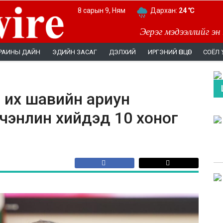
8 сарын 9, Ням
Дархан:
24 ℃
Эерэг мэдээллийг эн
РАИНЫ ДАЙН
ЭДИЙН ЗАСАГ
ДЭЛХИЙ
ИРГЭНИЙ ӨНЦӨГ
СОЁЛ 
 их шавийн ариун
чэнлин хийдэд 10 хоног