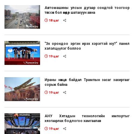
Автомашины улсын дугаар сондгой тоогоор
төгссөн бол өнөөдөр шатахуун авна
18 цаг
"Эх орондоо эргэн ирэх хэрэгтэй юу?" панел
хэлэлцүүлэг боллоо
19 цаг
Ираны нөхцөл байдал Трампын засаг захиргааг
сорьж байна
19 цаг
АНУ Хятадын технологийн импортыг
хязгаарлах бодлогоо хамгаалав
19 цаг