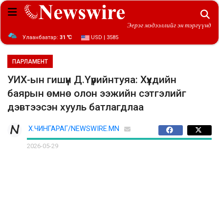
Эерэг мэдээллийг эн тэргүүнд
Улаанбаатар:
31 ℃
USD | 3585
ПАРЛАМЕНТ
УИХ-ын гишүүн Д.Үүрийнтуяа: Хүүхдийн
баярын өмнө олон ээжийн сэтгэлийг
дэвтээсэн хууль батлагдлаа
Х.ЧИНГАРАГ/NEWSWIRE.MN
2026-05-29