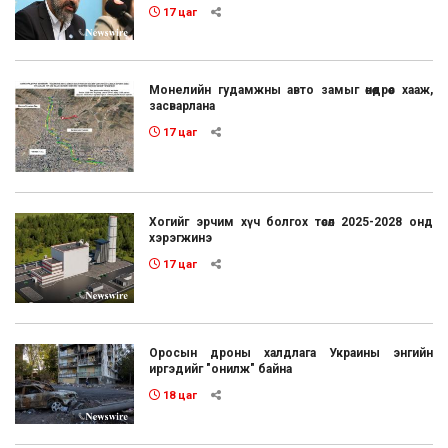
17 цаг
Монелийн гудамжны авто замыг өнөөдрөөс хааж,
засварлана
17 цаг
Хогийг эрчим хүч болгох төсөл 2025-2028 онд
хэрэгжинэ
17 цаг
Оросын дроны халдлага Украины энгийн
иргэдийг "онилж" байна
18 цаг