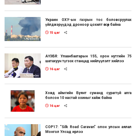
Украин ОХУ-ын газрын тос боловсруулах
үйлдвэрүүдэд дроноор цохилт өгсөөр байна
15 цаг
АҮЭБЯ: Улаанбаатарын 155, орон нутгийн 75
шатахуун түгээх станцад нийлүүлэлт хийлээ
16 цаг
Ховд аймгийн Буянт суманд сураггүй алга
болсон 10 настай охиныг хайж байна
16 цаг
COP17: "Silk Road Caravan" олон улсын аялал
Монгол Улсад ирлээ