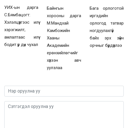
УИХ-ын дарга
Байнгын
Бага орлоготой
С.Бямбацогт:
хорооны дарга
иргэдийн
Хэлэлцүүлгээс илүү
М.Мандхай
орлогод татвар
хэрэгжилт,
Камбожийн
ногдуулахгүй
амлалтаас илүү
Хааны
байх эрх зүйн
бодит үр дүн чухал
Академийн
орчныг бүрдүүллээ
ерөнхийлөгчийг
хүлээн авч
уулзлаа