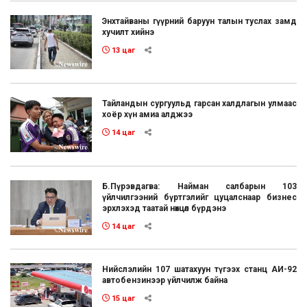
Энхтайваны гүүрний баруун талын туслах замд
хучилт хийнэ
13 цаг
Тайландын сургуульд гарсан халдлагын улмаас
хоёр хүн амиа алджээ
14 цаг
Б.Пүрэвдагва: Найман салбарын 103
үйлчилгээний бүртгэлийг цуцалснаар бизнес
эрхлэхэд таатай нөхцөл бүрдэнэ
14 цаг
Нийслэлийн 107 шатахуун түгээх станц АИ-92
автобензинээр үйлчилж байна
15 цаг