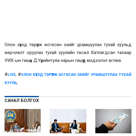
Олон хүүхэд төрүүлж өсгөсөн эхийг урамшуулах тухай хуульд
өөрчлөлт оруулах тухай хуулийн төсөл батлагдсан талаар
УИХ-ын гишүүн Д.Үүрийнтуяа нарын гишүүд мэдээлэл өглөө.
#
, #
LIVE
ОЛОН ХҮҮХЭД ТӨРҮҮЛЖ ӨСГӨСӨН ЭХИЙГ УРАМШУУЛАХ ТУХАЙ
,
ХУУЛЬ
САНАЛ БОЛГОХ