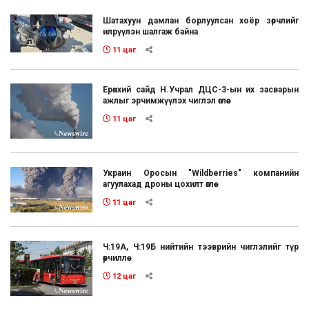
Шатахуун дамлан борлуулсан хоёр зөрчлийг
илрүүлэн шалгаж байна
11 цаг
Ерөнхий сайд Н.Учрал ДЦС-3-ын их засварын
ажлыг эрчимжүүлэх чиглэл өглөө
11 цаг
Украин Оросын "Wildberries" компанийн
агуулахад дроны цохилт өглөө
11 цаг
Ч:19А, Ч:19Б нийтийн тээврийн чиглэлийг түр
өөрчиллөө
12 цаг