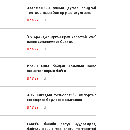
Автомашины улсын дугаар сондгой
тоогоор төгссөн бол өнөөдөр шатахуун авна
16 цаг
"Эх орондоо эргэн ирэх хэрэгтэй юу?"
панел хэлэлцүүлэг боллоо
16 цаг
Ираны нөхцөл байдал Трампын засаг
захиргааг сорьж байна
17 цаг
АНУ Хятадын технологийн импортыг
хязгаарлах бодлогоо хамгаалав
17 цаг
Говийн бүсийн залуу нүүдэлчдэд
байгаль орчин, технологи, тогтвортой