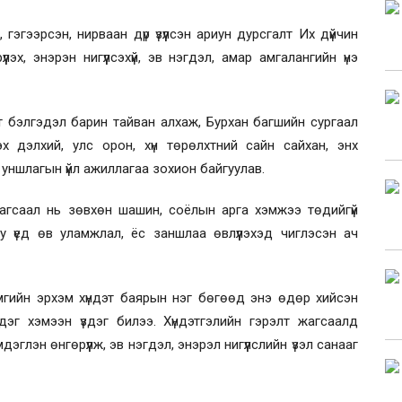
эгээрсэн, нирваан дүр үзүүлсэн ариун дурсгалт Их дүйчин
лэх, энэрэн нигүүлсэхүй, эв нэгдэл, амар амгалангийн үнэ
лт бэлгэдэл барин тайван алхаж, Бурхан багшийн сургаал
х дэлхий, улс орон, хүн төрөлхтний сайн сайхан, энх
 уншлагын үйл ажиллагаа зохион байгуулав.
агсаал нь зөвхөн шашин, соёлын арга хэмжээ төдийгүй
 залуу үед өв уламжлал, ёс заншлаа өвлүүлэхэд чиглэсэн ач
гийн эрхэм хүндэт баярын нэг бөгөөд энэ өдөр хийсэн
эг хэмээн үздэг билээ. Хүндэтгэлийн гэрэлт жагсаалд
эглэн өнгөрүүлж, эв нэгдэл, энэрэл нигүүлслийн үзэл санааг