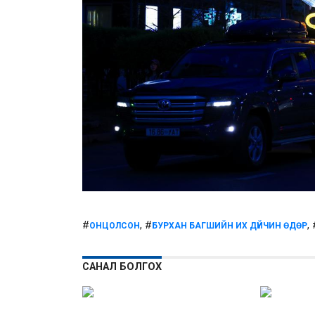
#
, #
,
ОНЦОЛСОН
БУРХАН БАГШИЙН ИХ ДҮЙЧИН ӨДӨР
САНАЛ БОЛГОХ