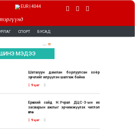
EUR | 4044
 тэргүүнд
УРЛАГ
СПОРТ
БУСАД
ШИНЭ МЭДЭЭ
Шатахуун дамлан борлуулсан хоёр
зөрчлийг илрүүлэн шалгаж байна
9 цаг
Ерөнхий сайд Н.Учрал ДЦС-3-ын их
засварын ажлыг эрчимжүүлэх чиглэл
өглөө
9 цаг