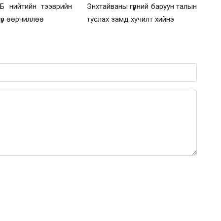
9Б нийтийн тээврийн
Энхтайваны гүүрний баруун талын
түр өөрчиллөө
туслах замд хучилт хийнэ
0 / 1000