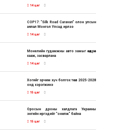
14 цаг
COP17: "Silk Road Caravan" олон улсын
аялал Монгол Улсад ирлээ
14 цаг
Монелийн гудамжны авто замыг өнөөдрөөс
хааж, засварлана
14 цаг
Хогийг эрчим хүч болгох төсөл 2025-2028
онд хэрэгжинэ
15 цаг
Оросын дроны халдлага Украины
энгийн иргэдийг "онилж" байна
15 цаг