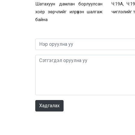
Шатахуун дамлан борлуулсан
Ч:19А, Ч:1
хоёр зөрчлийг илрүүлэн шалгаж
чиглэлийг 
байна
Хадгалах