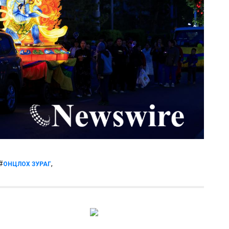
 #
,
ОНЦЛОХ ЗУРАГ