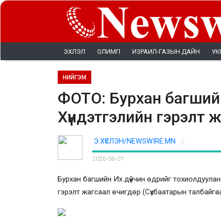
ЭХЛЭЛ
ОЛИМП
ИЗРАИЛ-ГАЗЫН ДАЙН
УК
НИЙГЭМ
ФОТО: Бурхан багшийн
Хүндэтгэлийн гэрэлт 
Э.ХҮСЛЭН/NEWSWIRE.MN
2026-06-01
Бурхан багшийн Их дүйчин өдрийг тохиолдуулан
гэрэлт жагсаал өчигдөр (Сүхбаатарын талбайга