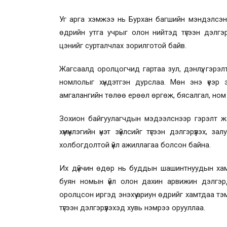
Уг арга хэмжээ нь Бурхан багшийн мэндэлсэн, г
өдрийн утга учрыг олон нийтэд түгээн дэлгэрүү
цэнийг сурталчлах зорилготой байв.
Жагсаалд оролцогчид гартаа зул, дэнлүү, гэрэ
номлолыг хүндэтгэн дурслаа. Мөн энэ үеэр э
амгалангийн төлөө ерөөл өргөж, бясалгал, ном
Зохион байгуулагчдын мэдээлснээр гэрэлт ж
хүмүүнлэгийн үнэт зүйлсийг түгээн дэлгэрүүлэх,
холбогдолтой үйл ажиллагаа болсон байна.
Их дүйчин өдөр нь буддын шашинтнуудын хам
буян номын үйл олон дахин арвижин дэлгэрд
оролцсон иргэд энэхүү ариун өдрийг хамтдаа тэмд
түгээн дэлгэрүүлэхэд хувь нэмрээ орууллаа.