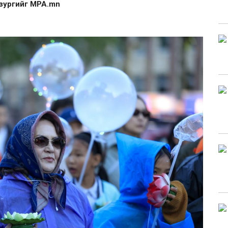
 зургийг MPA.mn