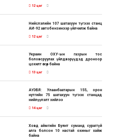
12 цаг
Нийслэлийн 107 шатахуун түгээх станц
АИ-92 автобензинээр үйлчилж байна
12 цаг
Украин ОХУ-ын газрын тос
боловсруулах үйлдвэрүүдэд дроноор
цохилт өгсөөр байна
13 цаг
АҮЭБЯ: Улаанбаатарын 155, орон
нутгийн 75 шатахуун түгээх станцад
нийлүүлэлт хийлээ
14 цаг
Ховд аймгийн Буянт суманд сураггүй
алга болсон 10 настай охиныг хайж
байна