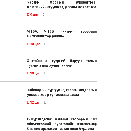
Украин Оросын "Wildberries"
компанийн агуулахад дроны цохилт өглөө
9 цаг
Ч:19А, Ч:19Б нийтийн тээврийн
чиглэлийг түр өөрчиллөө
10 цаг
Энхтайваны гүүрний баруун талын
туслах замд хучилт хийнэ
10 цаг
Тайландын сургуульд гарсан халдлагын
улмаас хоёр хүн амиа алджээ
12 цаг
Б.Пүрэвдагва: Найман салбарын 103
үйлчилгээний бүртгэлийг цуцалснаар
бизнес эрхлэхэд таатай нөхцөл бүрдэнэ