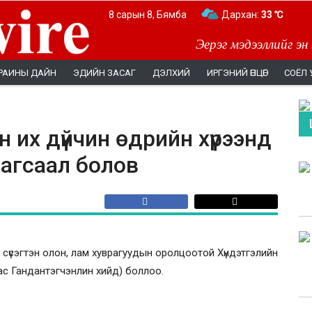
8 сарын 8, Бямба
Дархан:
33 ℃
Эерэг мэдээллийг эн
РАИНЫ ДАЙН
ЭДИЙН ЗАСАГ
ДЭЛХИЙ
ИРГЭНИЙ ӨНЦӨГ
СОЁЛ 
 их дүйчин өдрийн хүрээнд
жагсаал болов
 сүсэгтэн олон, лам хуврагуудын оролцоотой Хүндэтгэлийн
ас Гандантэгчэнлин хийд) боллоо.