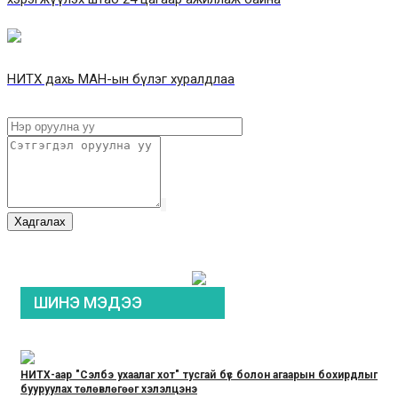
НИТХ дахь МАН-ын бүлэг хуралдлаа
Хадгалах
ШИНЭ МЭДЭЭ
НИТХ-аар "Сэлбэ ухаалаг хот" тусгай бүс болон агаарын бохирдлыг
бууруулах төлөвлөгөөг хэлэлцэнэ