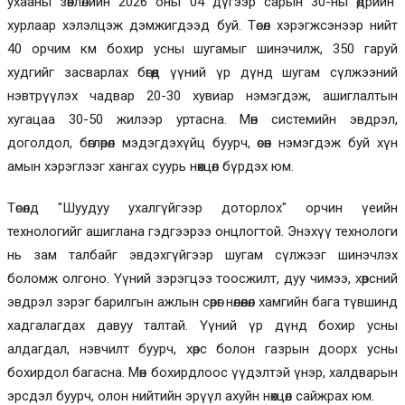
ухааны зөвлөлийн 2026 оны 04 дүгээр сарын 30-ны өдрийн
хурлаар хэлэлцэж дэмжигдээд буй. Төсөл хэрэгжсэнээр нийт
40 орчим км бохир усны шугамыг шинэчилж, 350 гаруй
худгийг засварлах бөгөөд үүний үр дүнд шугам сүлжээний
нэвтрүүлэх чадвар 20-30 хувиар нэмэгдэж, ашиглалтын
хугацаа 30-50 жилээр уртасна. Мөн системийн эвдрэл,
доголдол, бөглөрөл мэдэгдэхүйц буурч, өсөн нэмэгдэж буй хүн
амын хэрэглээг хангах суурь нөхцөл бүрдэх юм.
Төсөлд "Шуудуу ухалгүйгээр доторлох" орчин үеийн
технологийг ашиглана гэдгээрээ онцлогтой. Энэхүү технологи
нь зам талбайг эвдэхгүйгээр шугам сүлжээг шинэчлэх
боломж олгоно. Үүний зэрэгцээ тоосжилт, дуу чимээ, хөрсний
эвдрэл зэрэг барилгын ажлын сөрөг нөлөөлөл хамгийн бага түвшинд
хадгалагдах давуу талтай. Үүний үр дүнд бохир усны
алдагдал, нэвчилт буурч, хөрс болон газрын доорх усны
бохирдол багасна. Мөн бохирдлоос үүдэлтэй үнэр, халдварын
эрсдэл буурч, олон нийтийн эрүүл ахуйн нөхцөл сайжрах юм.