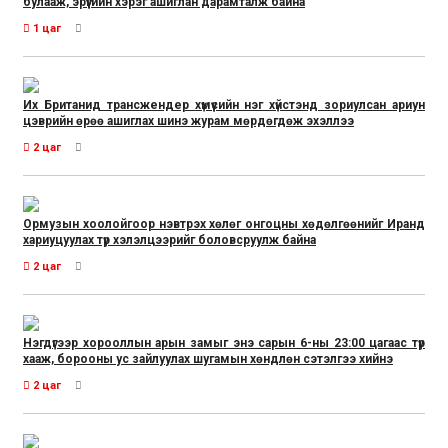
булааж, эрүүгийн хэрэг ашиглан дарамталж байна
1 цаг
Их Британид трансжендер хүмүүсийн нэг хүйстэнд зориулсан ариун
цэврийн өрөө ашиглах шинэ журам мөрдөгдөж эхэллээ
2 цаг
Ормузын хоолойгоор нэвтрэх хөлөг онгоцны хөдөлгөөнийг Иранд
хариуцуулах түр хэлэлцээрийг боловсруулж байна
2 цаг
Нэгдүгээр хорооллын арын замыг энэ сарын 6-ны 23:00 цагаас түр
хааж, борооны ус зайлуулах шугамын хөндлөн сэтэлгээ хийнэ
2 цаг