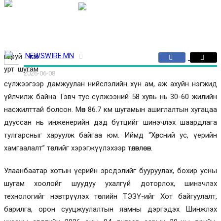
Эрдэнэт-Овоо:
Дархан:
Улаанбаатар:
32 ℃
28 ℃
29
USD | 3585
ЭХЛЭЛ
ОЛИМП
℃
ИЗРАИЛ-ГАЗЫН ДАЙН
УКРАИНЫ ДАЙН
ЭДИЙН ЗАСАГ
ДЭЛХИЙ
ИРГЭНИЙ ӨНЦӨГ
СОЁЛ УРЛАГ
СПОРТ
БУСАД
гаруй км
NEWSWIRE.MN
урт шугам
2026-06-08
сүлжээгээр дамжуулан нийслэлийн хүн ам, аж ахуйн нэгжид
үйлчилж байна. Гэвч тус сүлжээний 58 хувь нь 30-60 жилийн
насжилттай болсон. Мөн 86.7 км шугамын ашиглалтын хугацаа
дууссан нь инженерийн дэд бүтцийг шинэчлэх шаардлага
тулгарсныг харуулж байгаа юм. Иймд “Хөрсний ус, үерийн
хамгаалалт” төслийг хэрэгжүүлэхээр төлөвлөсөн.
Улаанбаатар хотын үерийн эрсдэлийг бууруулах, бохир усны
шугам хоолойг шуудуу ухалгүй доторлох, шинэчлэх
технологийг нэвтрүүлэх төслийн ТЭЗҮ-ийг Хот байгуулалт,
барилга, орон сууцжуулалтын яамны дэргэдэх Шинжлэх