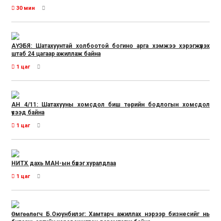
30 мин
АҮЭБЯ: Шатахуунтай холбоотой богино арга хэмжээ хэрэгжүүлэх
штаб 24 цагаар ажиллаж байна
1 цаг
АН 4/11: Шатахууны хомсдол биш төрийн бодлогын хомсдол
үүсээд байна
1 цаг
НИТХ дахь МАН-ын бүлэг хуралдлаа
1 цаг
Өмгөөлөгч Б.Оюунбилэг: Хамтарч ажиллах нэрээр бизнесийг нь