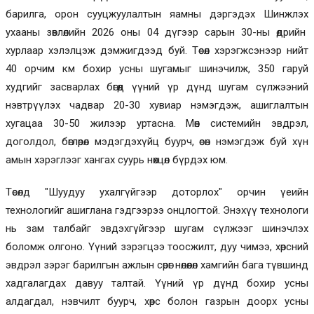
барилга, орон сууцжуулалтын яамны дэргэдэх Шинжлэх
ухааны зөвлөлийн 2026 оны 04 дүгээр сарын 30-ны өдрийн
хурлаар хэлэлцэж дэмжигдээд буй. Төсөл хэрэгжсэнээр нийт
40 орчим км бохир усны шугамыг шинэчилж, 350 гаруй
худгийг засварлах бөгөөд үүний үр дүнд шугам сүлжээний
нэвтрүүлэх чадвар 20-30 хувиар нэмэгдэж, ашиглалтын
хугацаа 30-50 жилээр уртасна. Мөн системийн эвдрэл,
доголдол, бөглөрөл мэдэгдэхүйц буурч, өсөн нэмэгдэж буй хүн
амын хэрэглээг хангах суурь нөхцөл бүрдэх юм.
Төсөлд "Шуудуу ухалгүйгээр доторлох" орчин үеийн
технологийг ашиглана гэдгээрээ онцлогтой. Энэхүү технологи
нь зам талбайг эвдэхгүйгээр шугам сүлжээг шинэчлэх
боломж олгоно. Үүний зэрэгцээ тоосжилт, дуу чимээ, хөрсний
эвдрэл зэрэг барилгын ажлын сөрөг нөлөөлөл хамгийн бага түвшинд
хадгалагдах давуу талтай. Үүний үр дүнд бохир усны
алдагдал, нэвчилт буурч, хөрс болон газрын доорх усны