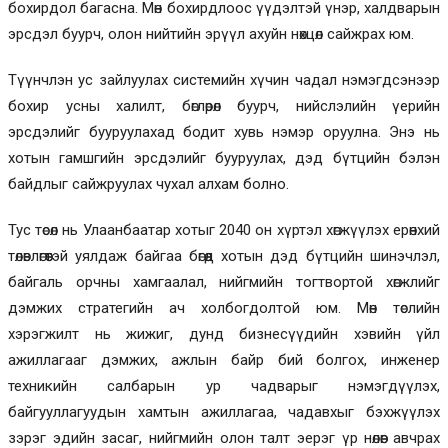
бохирдол багасна. Мөн бохирдлоос үүдэлтэй үнэр, халдварын
эрсдэл буурч, олон нийтийн эрүүл ахуйн нөхцөл сайжрах юм.
Түүнчлэн ус зайлуулах системийн хүчин чадал нэмэгдсэнээр
бохир усны халилт, бөглөрөл буурч, нийслэлийн үерийн
эрсдэлийг бууруулахад бодит хувь нэмэр оруулна. Энэ нь
хотын гамшгийн эрсдэлийг бууруулах, дэд бүтцийн бэлэн
байдлыг сайжруулах чухал алхам болно.
Тус төсөл нь Улаанбаатар хотыг 2040 он хүртэл хөгжүүлэх ерөнхий
төлөвлөгөөтэй уялдаж байгаа бөгөөд хотын дэд бүтцийн шинэчлэл,
байгаль орчны хамгаалал, нийгмийн тогтвортой хөгжлийг
дэмжих стратегийн ач холбогдолтой юм. Мөн төслийн
хэрэгжилт нь жижиг, дунд бизнесүүдийн хэвийн үйл
ажиллагааг дэмжих, ажлын байр бий болгох, инженер
техникийн салбарын ур чадварыг нэмэгдүүлэх,
байгууллагуудын хамтын ажиллагаа, чадавхыг бэхжүүлэх
зэрэг эдийн засаг, нийгмийн олон талт эерэг үр нөлөөг авчрах