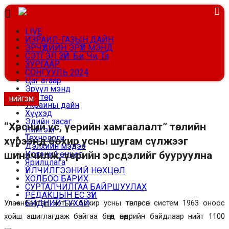
LIVE
ИЗРАИЛ-ГАЗЫН ДАЙН
ЭРЧҮҮДИЙН ЭРҮҮЛ МЭНД
СЭТГЭЛ ЗҮЙ: Би, Чи, Та
ЗУРГААР
СОНГУУЛЬ 2024
Цаг агаар
Эрүүл мэнд
Улс төр
НИЙГЭМ
Украины дайн
Хүүхэд
Эдийн засаг
“Хөрсний ус, үерийн хамгаалалт” төслийн
Нийгэм
Технологи
хүрээнд бохир усны шугам сүлжээг
Дэлхийн мэдээ
Иргэний өнцөг
шинэчилж, үерийн эрсдэлийг бууруулна
Ярилцлага
ҮЙЛЧИЛГЭЭНИЙ НӨХЦӨЛ
ХОЛБОО БАРИХ
СУРТАЛЧИЛГАА БАЙРШУУЛАХ
РЕДАКЦЫН ЁС ЗҮЙ
БИДНИЙ ТУХАЙ
Улаанбаатар хотын бохир усны төвлөрсөн систем 1963 оноос
хойш ашиглагдаж байгаа бөгөөд өнөөдрийн байдлаар нийт 1100
Эерэг мэдээллийг эн тэргүүнд