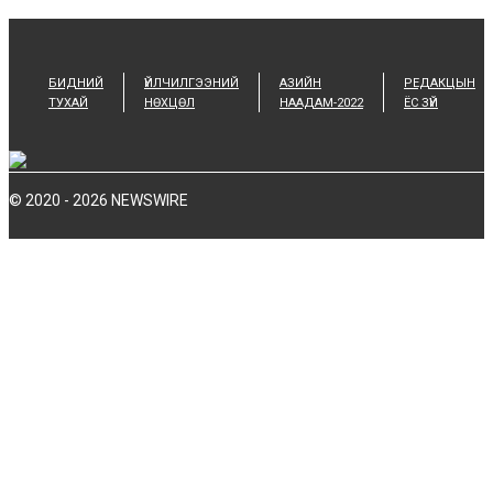
БИДНИЙ
ҮЙЛЧИЛГЭЭНИЙ
АЗИЙН
РЕДАКЦЫН
ТУХАЙ
НӨХЦӨЛ
НААДАМ-2022
ЁС ЗҮЙ
© 2020 - 2026 NEWSWIRE