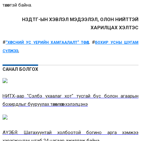
төлөвтэй байна.
НЗДТГ-ЫН ХЭВЛЭЛ МЭДЭЭЛЭЛ, ОЛОН НИЙТТЭЙ
ХАРИЛЦАХ ХЭЛТЭС
#
, #
“ХӨРСНИЙ УС ҮЕРИЙН ХАМГААЛАЛТ” ТӨСӨЛ
БОХИР УСНЫ ШУГАМ
,
СҮЛЖЭЭ
САНАЛ БОЛГОХ
НИТХ-аар "Сэлбэ ухаалаг хот" тусгай бүс болон агаарын
бохирдлыг бууруулах төлөвлөгөөг хэлэлцэнэ
АҮЭБЯ: Шатахуунтай холбоотой богино арга хэмжээ
хэрэгжүүлэх штаб 24 цагаар ажиллаж байна