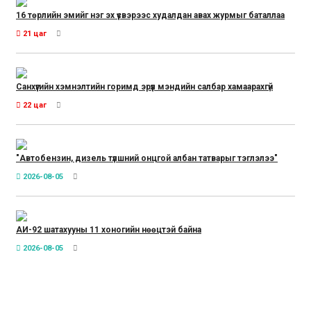
16 төрлийн эмийг нэг эх үүсвэрээс худалдан авах журмыг баталлаа
21 цаг
Санхүүгийн хэмнэлтийн горимд эрүүл мэндийн салбар хамаарахгүй
22 цаг
"Автобензин, дизель түлшний онцгой албан татварыг тэглэлээ"
2026-08-05
АИ-92 шатахууны 11 хоногийн нөөцтэй байна
2026-08-05