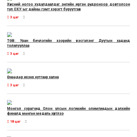
Хүнсний ногоо худалдаалдаг энгийн иргэн рүү дроноор довтолсон
тул ОХУ-ыг дайны гэмт хэрэгт буруутгав
3 цаг
ТӨВ: Уран бичлэгийн хээрийн үзэсгэлэнг Дуутын хаданд
толилууллаа
3 цаг
Өнөөдөр ихэнх нутгаар хална
3 цаг
Монгол сурагчид Олон улсын логикийн олимпиадын дэлхийн
финалд мөнгөн медаль хүртлээ
18 цаг