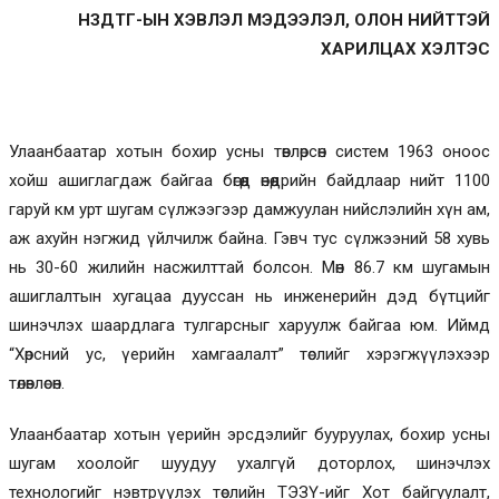
НЗДТГ-ЫН ХЭВЛЭЛ МЭДЭЭЛЭЛ, ОЛОН НИЙТТЭЙ
ХАРИЛЦАХ ХЭЛТЭС
Улаанбаатар хотын бохир усны төвлөрсөн систем 1963 оноос
хойш ашиглагдаж байгаа бөгөөд өнөөдрийн байдлаар нийт 1100
гаруй км урт шугам сүлжээгээр дамжуулан нийслэлийн хүн ам,
аж ахуйн нэгжид үйлчилж байна. Гэвч тус сүлжээний 58 хувь
нь 30-60 жилийн насжилттай болсон. Мөн 86.7 км шугамын
ашиглалтын хугацаа дууссан нь инженерийн дэд бүтцийг
шинэчлэх шаардлага тулгарсныг харуулж байгаа юм. Иймд
“Хөрсний ус, үерийн хамгаалалт” төслийг хэрэгжүүлэхээр
төлөвлөсөн.
Улаанбаатар хотын үерийн эрсдэлийг бууруулах, бохир усны
шугам хоолойг шуудуу ухалгүй доторлох, шинэчлэх
технологийг нэвтрүүлэх төслийн ТЭЗҮ-ийг Хот байгуулалт,