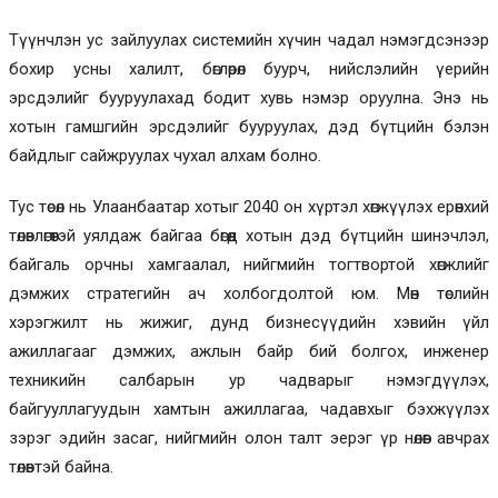
Түүнчлэн ус зайлуулах системийн хүчин чадал нэмэгдсэнээр
бохир усны халилт, бөглөрөл буурч, нийслэлийн үерийн
эрсдэлийг бууруулахад бодит хувь нэмэр оруулна. Энэ нь
хотын гамшгийн эрсдэлийг бууруулах, дэд бүтцийн бэлэн
байдлыг сайжруулах чухал алхам болно.
Тус төсөл нь Улаанбаатар хотыг 2040 он хүртэл хөгжүүлэх ерөнхий
төлөвлөгөөтэй уялдаж байгаа бөгөөд хотын дэд бүтцийн шинэчлэл,
байгаль орчны хамгаалал, нийгмийн тогтвортой хөгжлийг
дэмжих стратегийн ач холбогдолтой юм. Мөн төслийн
хэрэгжилт нь жижиг, дунд бизнесүүдийн хэвийн үйл
ажиллагааг дэмжих, ажлын байр бий болгох, инженер
техникийн салбарын ур чадварыг нэмэгдүүлэх,
байгууллагуудын хамтын ажиллагаа, чадавхыг бэхжүүлэх
зэрэг эдийн засаг, нийгмийн олон талт эерэг үр нөлөөг авчрах
төлөвтэй байна.