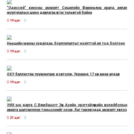
"Одиссей" киноны амжилт Сицилийн Фавиньяна аралд аялал
жуулчлалын шинэ давлагаа үүсгэх төлөвтэй байна
19 цаг
Нөөцийн махны худалдаа, борлуулалтыг нээлттэй ил тод болгоно
19 цаг
ОХУ баллистик пуужингаар довтолж, Украинд 17 хүн амиа алдав
19 цаг
УИХ-ын дарга С.Бямбацогт Зүүн Азийн эрэгтэйчүүдийн волейболын
аварга шалгаруулах тэмцээнийг нээж, баг тамирчдад амжилт хүслээ
21 цаг