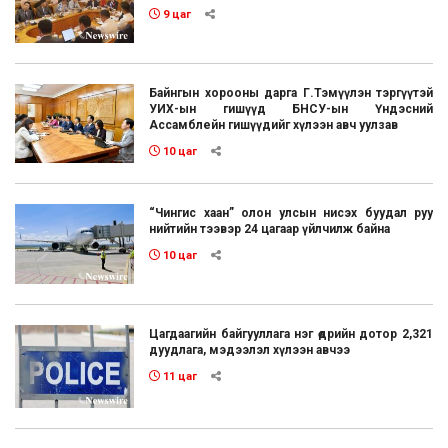
9 цаг
Байнгын хорооны дарга Г.Тэмүүлэн тэргүүтэй
УИХ-ын гишүүд БНСУ-ын Үндэсний
Ассамблейн гишүүдийг хүлээн авч уулзав
10 цаг
“Чингис хаан” олон улсын нисэх буудал руу
нийтийн тээвэр 24 цагаар үйлчилж байна
10 цаг
Цагдаагийн байгууллага нэг өдрийн дотор 2,321
дуудлага, мэдээлэл хүлээн авчээ
11 цаг