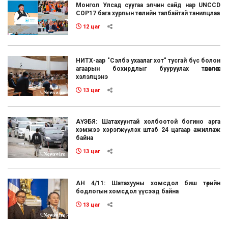
Монгол Улсад суугаа элчин сайд нар UNCCD
COP17 бага хурлын төслийн талбайтай танилцлаа
12 цаг
НИТХ-аар "Сэлбэ ухаалаг хот" тусгай бүс болон
агаарын бохирдлыг бууруулах төлөвлөгөөг
хэлэлцэнэ
13 цаг
АҮЭБЯ: Шатахуунтай холбоотой богино арга
хэмжээ хэрэгжүүлэх штаб 24 цагаар ажиллаж
байна
13 цаг
АН 4/11: Шатахууны хомсдол биш төрийн
бодлогын хомсдол үүсээд байна
13 цаг