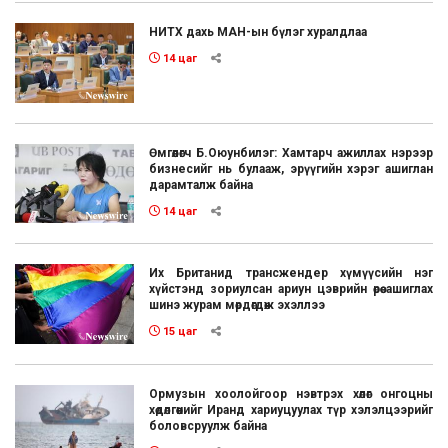
НИТХ дахь МАН-ын бүлэг хуралдлаа
14 цаг
Өмгөөлөгч Б.Оюунбилэг: Хамтарч ажиллах нэрээр
бизнесийг нь булааж, эрүүгийн хэрэг ашиглан
дарамталж байна
14 цаг
Их Британид трансжендер хүмүүсийн нэг
хүйстэнд зориулсан ариун цэврийн өрөө ашиглах
шинэ журам мөрдөгдөж эхэллээ
15 цаг
Ормузын хоолойгоор нэвтрэх хөлөг онгоцны
хөдөлгөөнийг Иранд хариуцуулах түр хэлэлцээрийг
боловсруулж байна