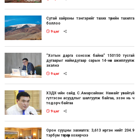
Сутай хайрхны тэнгэрийг тахих төрийн тахилга
боллоо
9 цаг
“Хотын дарга сонсож байна” 150150 тусгай
дугаарыг наймдугаар сарын 14-нөөс ажиллуулж
эхэлнэ
9 цаг
ХЗДХ-ийн сайд С.Амарсайхан: Намайг увайгүй
гүтгэсэн асуудлыг шалгуулж байгаа, эзэн нь ч
тодорч байгаа
9 цаг
Орон сууцны захиалга: 3,613 иргэн нийт 204.9
тэрбум төгрөгөөр хохирчээ