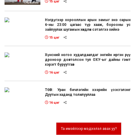
15 цаг
Нэгдүгээр хорооллын арын замыг энэ сарын
6-ны 23:00 цагаас түр хааж, борооны ус
зайлуулах шугамын хөндлөн сэтэлгээ хийнэ
15 цаг
Хүнсний ногоо худалдаалдаг энгийн иргэн рүү
дроноор довтолсон тул ОХУ-ыг дайны гэмт
хэрэгт буруутгав
16 цаг
ТӨВ: Уран бичлэгийн хээрийн үзэсгэлэнг
Дуутын хаданд толилууллаа
16 цаг
Та имэйлээр мэдээлэл авах уу?