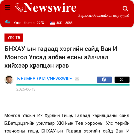
Эерэг мэдээллийг эн тэргүүнд
Улаанбаатар:
29 ℃
USD | 3585
УЛС ТӨР
БНХАУ-ын гадаад хэргийн сайд Ван И
Монгол Улсад албан ёсны айлчлал
хийхээр хүрэлцэн ирэв
Б.БЯМБА-ОЧИР/NEWSWIRE
2026-06-13
Монгол Улсын Их Хурлын Гишүүн, Гадаад харилцааны сайд
Б.Батцэцэгийн урилгаар ХКН-ын Төв хорооны Улс төрийн
товчооны гишүүн, БНХАУ-ын Гадаад хэргийн сайд Ван И