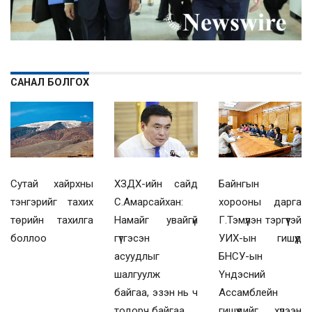
САНАЛ БОЛГОХ
Сутай хайрхны
ХЗДХ-ийн сайд
Байнгын
тэнгэрийг тахих
С.Амарсайхан:
хорооны дарга
төрийн тахилга
Намайг увайгүй
Г.Тэмүүлэн тэргүүтэй
боллоо
гүтгэсэн
УИХ-ын гишүүд
асуудлыг
БНСУ-ын
шалгуулж
Үндэсний
байгаа, эзэн нь ч
Ассамблейн
тодорч байгаа
гишүүдийг хүлээн