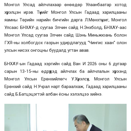
Монгол Улсад айлчлахаар өнөөдөр Улаанбаатар хотод
хүрэлцэн ирэв. Түүнийг Монгол Улсын Гадаад харилцааны
яамны Төрийн нарийн бичгийн дарга Л.Мөнхтүшиг, Монгол
Улсаас БНХАУ-д суугаа Элчин сайд Н.Энхболд, БНХАУ-аас
Монгол Улсад суугаа Элчин сайд Шэнь Миньжюань болон
ГХЯ-ны холбогдох газрын удирдлагууд “Чингис хаан” олон
улсын нисэх онгоцны буудалд угтан авав.
БНХАУ-ын Гадаад хэргийн сайд Ван И 2026 оны 6 дугаар
сарын 13-15-ны өдрүүдэд айлчлах ба айлчлалын хүрээнд
Монгол Улсын Ерөнхийлөгч У.Хүрэлсүх, Монгол Улсын
Ерөнхий сайд Н.Учрал нарт бараалхаж, Гадаад харилцааны
сайд Б.Батцэцэгтэй албан ёсны хэлэлцээ хийнэ.