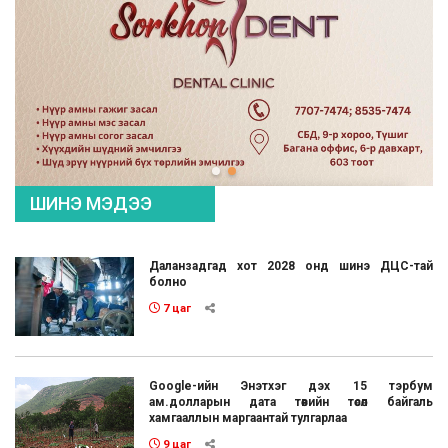
ШИНЭ МЭДЭЭ
Даланзадгад хот 2028 онд шинэ ДЦС-тай
болно
7 цаг
Google-ийн Энэтхэг дэх 15 тэрбум
ам.долларын дата төвийн төсөл байгаль
хамгааллын маргаантай тулгарлаа
9 цаг