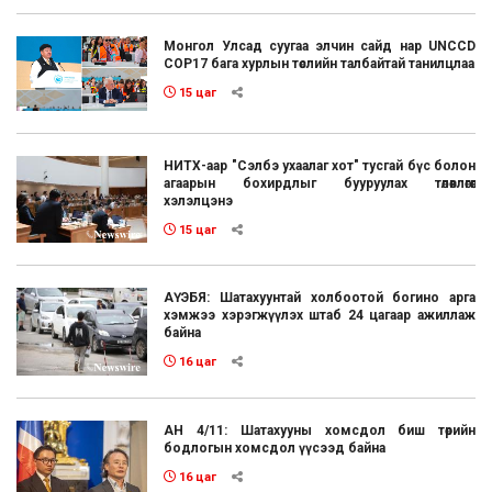
Монгол Улсад суугаа элчин сайд нар UNCCD
COP17 бага хурлын төслийн талбайтай танилцлаа
15 цаг
НИТХ-аар "Сэлбэ ухаалаг хот" тусгай бүс болон
агаарын бохирдлыг бууруулах төлөвлөгөөг
хэлэлцэнэ
15 цаг
АҮЭБЯ: Шатахуунтай холбоотой богино арга
хэмжээ хэрэгжүүлэх штаб 24 цагаар ажиллаж
байна
16 цаг
АН 4/11: Шатахууны хомсдол биш төрийн
бодлогын хомсдол үүсээд байна
16 цаг