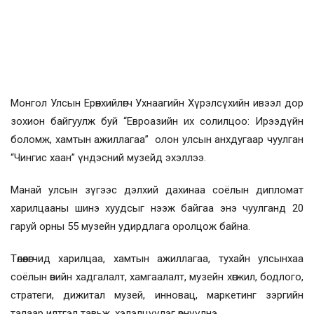
Монгол Улсын Ерөнхийлөгч Ухнаагийн Хүрэлсүхийн ивээл дор
зохион байгуулж буй “Евроазийн их солилцоо: Ирээдүйн
боломж, хамтын ажиллагаа” олон улсын анхдугаар чуулган
“Чингис хаан” үндэсний музейд эхэллээ.
Манай улсын зүгээс дэлхий дахинаа соёлын дипломат
харилцааны шинэ хуудсыг нээж байгаа энэ чуулганд 20
гаруй орны 55 музейн удирдлага оролцож байна.
Төлөөлөгчид харилцаа, хамтын ажиллагаа, тухайн улсынхаа
соёлын өвийн хадгалалт, хамгаалалт, музейн хөгжил, бодлого,
стратеги, дижитал музей, инновац, маркетинг зэргийн
талаар илтгэл тавьж, хэлэлцүүлэг өрнүүлнэ.