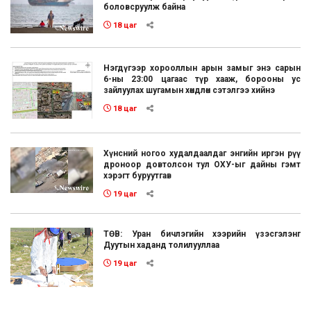
боловсруулж байна
18 цаг
Нэгдүгээр хорооллын арын замыг энэ сарын
6-ны 23:00 цагаас түр хааж, борооны ус
зайлуулах шугамын хөндлөн сэтэлгээ хийнэ
18 цаг
Хүнсний ногоо худалдаалдаг энгийн иргэн рүү
дроноор довтолсон тул ОХУ-ыг дайны гэмт
хэрэгт буруутгав
19 цаг
ТӨВ: Уран бичлэгийн хээрийн үзэсгэлэнг
Дуутын хаданд толилууллаа
19 цаг