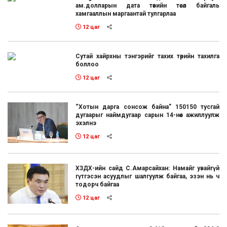
ам.долларын дата төвийн төсөл байгаль
хамгааллын маргаантай тулгарлаа
12 цаг
Сутай хайрхны тэнгэрийг тахих төрийн тахилга
боллоо
12 цаг
“Хотын дарга сонсож байна” 150150 тусгай
дугаарыг наймдугаар сарын 14-нөөс ажиллуулж
эхэлнэ
12 цаг
ХЗДХ-ийн сайд С.Амарсайхан: Намайг увайгүй
гүтгэсэн асуудлыг шалгуулж байгаа, эзэн нь ч
тодорч байгаа
12 цаг