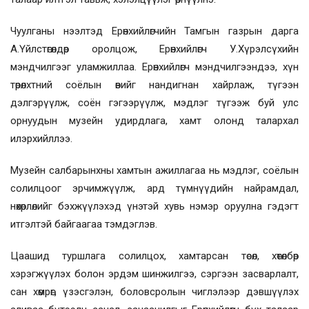
Чуулганы нээлтэд Ерөнхийлөгчийн Тамгын газрын дарга
А.Үйлстөгөлдөр оролцож, Ерөнхийлөгч У.Хүрэлсүхийн
мэндчилгээг уламжиллаа. Ерөнхийлөгч мэндчилгээндээ, хүн
төрөлхтний соёлын өвийг нандигнан хайрлаж, түгээн
дэлгэрүүлж, соён гэгээрүүлж, мэдлэг түгээж буй улс
орнуудын музейн удирдлага, хамт олонд талархал
илэрхийллээ.
Музейн салбарынхны хамтын ажиллагаа нь мэдлэг, соёлын
солилцоог эрчимжүүлж, ард түмнүүдийн найрамдал,
нөхөрлөлийг бэхжүүлэхэд үнэтэй хувь нэмэр оруулна гэдэгт
итгэлтэй байгаагаа тэмдэглэв.
Цаашид туршлага солилцох, хамтарсан төсөл, хөтөлбөр
хэрэгжүүлэх болон эрдэм шинжилгээ, сэргээн засварлалт,
сан хөмрөг, үзэсгэлэн, боловсролын чиглэлээр дэвшүүлэх