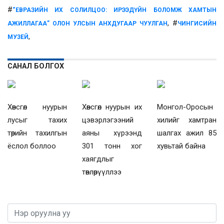
#
“ЕВРАЗИЙН ИХ СОЛИЛЦОО: ИРЭЭДҮЙН БОЛОМЖ ХАМТЫН
, #
АЖИЛЛАГАА” ОЛОН УЛСЫН АНХДУГААР ЧУУЛГАН
ЧИНГИСИЙН
,
МУЗЕЙ
САНАЛ БОЛГОХ
Хөвсгөл нуурын
Хөвсгөл нуурын их
Монгол-Оросын
лусыг тахих
цэвэрлэгээний
хилийг хамтран
төрийн тахилгын
аяны хүрээнд
шалгах ажил 85
ёслол боллоо
301 тонн хог
хувьтай байна
хаягдлыг
төвлөрүүллээ