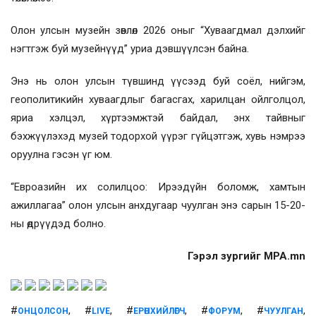
Олон улсын музейн зөвлөл 2026 оныг “Хуваагдмал дэлхийг
нэгтгэж буй музейнүүд” уриа дэвшүүлсэн байна.
Энэ нь олон улсын түвшинд үүсээд буй соёл, нийгэм,
геополитикийн хуваагдлыг багасгах, харилцан ойлголцол,
яриа хэлцэл, хүртээмжтэй байдал, энх тайвныг
бэхжүүлэхэд музей тодорхой үүрэг гүйцэтгэж, хувь нэмрээ
оруулна гэсэн үг юм.
“Евроазийн их солилцоо: Ирээдүйн боломж, хамтын
ажиллагаа” олон улсын анхдугаар чуулган энэ сарын 15-20-
ны өдрүүдэд болно.
Гэрэл зургийг MPA.mn
#
, #
, #
, #
, #
,
ОНЦОЛСОН
LIVE
ЕРӨНХИЙЛӨГЧ
ФОРУМ
ЧУУЛГАН