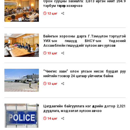
Орон сууцны захиалга: 3,613 иргэн нийт 204.9
тэрбум төгрөгөөр хохирчээ
12 цаг
Байнгын хорооны дарга Г.Тэмүүлэн тэргүүтэй
УИХ-ын гишүүд БНСУ-ын Үндэсний
Ассамблейн гишүүдийг хүлээн авч уулзав
13 цаг
“Чингис хаан” олон улсын нисэх буудал руу
нийтийн тээвэр 24 цагаар үйлчилж байна
13 цаг
Цагдаагийн байгууллага нэг өдрийн дотор 2,321
дуудлага, мэдээлэл хүлээн авчээ
14 цаг