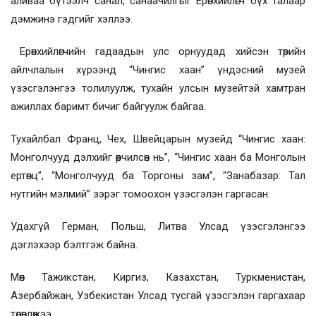
аливаа бүтээлч санал, санаачилгыг Ерөнхийлөгч бүх талаар
дэмжинэ гэдгийг хэллээ.
Ерөнхийлөгчийн гадаадын улс орнуудад хийсэн төрийн
айлчлалын хүрээнд “Чингис хаан” үндэсний музей
үзэсгэлэнгээ толилуулж, тухайн улсын музейтэй хамтран
ажиллах баримт бичиг байгуулж байгаа.
Тухайлбал Франц, Чех, Швейцарын музейд “Чингис хаан:
Монголчууд дэлхийг өөрчилсөн нь”, “Чингис хаан ба Монголын
ертөнц”, “Монголчууд ба Торгоны зам”, “Занабазар: Тал
нутгийн мэлмий” зэрэг томоохон үзэсгэлэн гаргасан.
Удахгүй Герман, Польш, Литва Улсад үзэсгэлэнгээ
дэглэхээр бэлтгэж байна.
Мөн Тажикстан, Киргиз, Казахстан, Туркменистан,
Азербайжан, Узбекистан Улсад тусгай үзэсгэлэн гаргахаар
төлөвлөжээ.