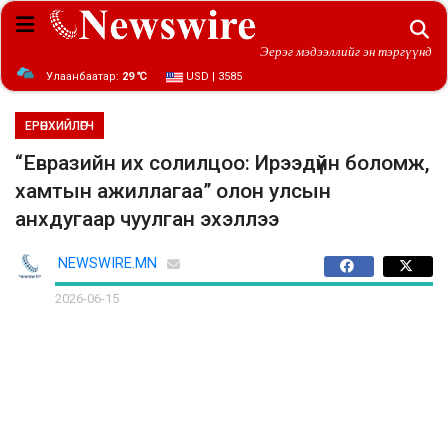
Эерэг мэдээллийг эн тэргүүнд
Улаанбаатар:
29 ℃
USD | 3585
ЕРӨНХИЙЛӨГЧ
“Евразийн их солилцоо: Ирээдүйн боломж,
хамтын ажиллагаа” олон улсын
анхдугаар чуулган эхэллээ
NEWSWIRE.MN
2026-06-15