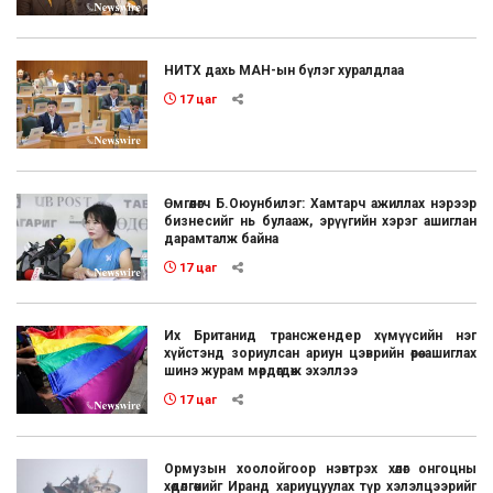
НИТХ дахь МАН-ын бүлэг хуралдлаа
17 цаг
Өмгөөлөгч Б.Оюунбилэг: Хамтарч ажиллах нэрээр
бизнесийг нь булааж, эрүүгийн хэрэг ашиглан
дарамталж байна
17 цаг
Их Британид трансжендер хүмүүсийн нэг
хүйстэнд зориулсан ариун цэврийн өрөө ашиглах
шинэ журам мөрдөгдөж эхэллээ
17 цаг
Ормузын хоолойгоор нэвтрэх хөлөг онгоцны
хөдөлгөөнийг Иранд хариуцуулах түр хэлэлцээрийг