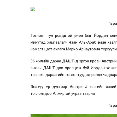
Гэрэ
Тоглолт тун өрсөлдөөнтэй өрнөсөн бөгөөд Йорд
минутад хамгаалагч Язан Аль-Араб өөрийн хаа
нэмэлт цагт ахлагч Марко Арнаутович торгуул
36 жилийн дараа ДАШТ-д эргэн ирсэн Австрийн
анхны ДАШТ-дээ оролцож буй Йордан хожигдс
тоглож, дараагийн тоглолтуудад өрсөлдөх чадвар
Энэхүү үр дүнгээр Австри J хэсгийн эхни
тоглолтдоо Алжиртай учраа таарна.
Гэрэ