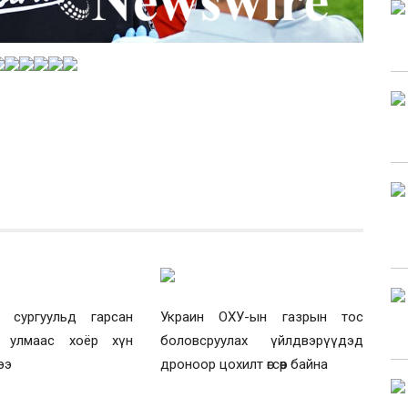
 сургуульд гарсан
Украин ОХУ-ын газрын тос
н улмаас хоёр хүн
боловсруулах үйлдвэрүүдэд
ээ
дроноор цохилт өгсөөр байна