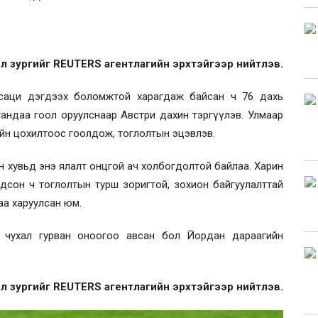
л зургийг REUTERS агентлагийн эрхтэйгээр нийтлэв.
ан сенсаци дэгдээх боломжтой харагдаж байсан ч 76 дахь
лгандаа гоол оруулснаар Австри дахин тэргүүлэв. Улмаар
ийн цохилтоос гоолдож, тоглолтын эцэвлэв.
 хувьд энэ ялалт онцгой ач холбогдолтой байлаа. Харин
он ч тоглолтын турш зоригтой, зохион байгуулалттай
аа харуулсан юм.
й чухал гурван оноогоо авсан бол Йордан дараагийн
л зургийг REUTERS агентлагийн эрхтэйгээр нийтлэв.