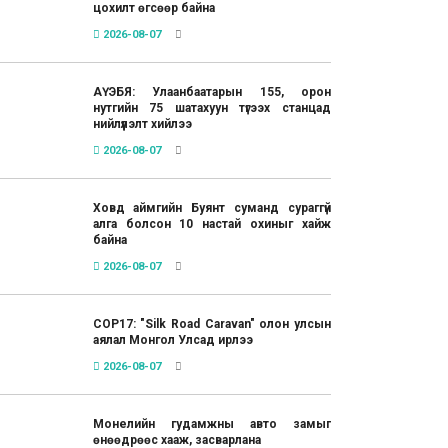
цохилт өгсөөр байна
2026-08-07
АҮЭБЯ: Улаанбаатарын 155, орон
нутгийн 75 шатахуун түгээх станцад
нийлүүлэлт хийлээ
2026-08-07
Ховд аймгийн Буянт суманд сураггүй
алга болсон 10 настай охиныг хайж
байна
2026-08-07
COP17: "Silk Road Caravan" олон улсын
аялал Монгол Улсад ирлээ
2026-08-07
Монелийн гудамжны авто замыг
өнөөдрөөс хааж, засварлана