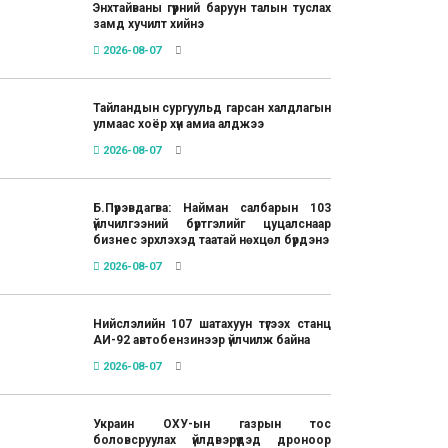
Энхтайваны гүүрний баруун талын туслах
замд хучилт хийнэ
2026-08-07
Тайландын сургуульд гарсан халдлагын
улмаас хоёр хүн амиа алджээ
2026-08-07
Б.Пүрэвдагва: Найман салбарын 103
үйлчилгээний бүртгэлийг цуцалснаар
бизнес эрхлэхэд таатай нөхцөл бүрдэнэ
2026-08-07
Нийслэлийн 107 шатахуун түгээх станц
АИ-92 автобензинээр үйлчилж байна
2026-08-07
Украин ОХУ-ын газрын тос
боловсруулах үйлдвэрүүдэд дроноор