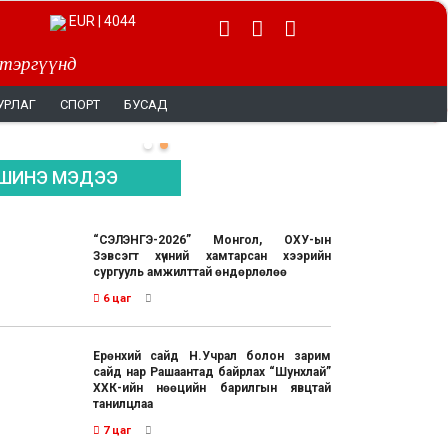
EUR | 4044
 тэргүүнд
УРЛАГ
СПОРТ
БУСАД
ШИНЭ МЭДЭЭ
“СЭЛЭНГЭ-2026” Монгол, ОХУ-ын
Зэвсэгт хүчний хамтарсан хээрийн
сургууль амжилттай өндөрлөлөө
6 цаг
Ерөнхий сайд Н.Учрал болон зарим
сайд нар Рашаантад байрлах “Шунхлай”
ХХК-ийн нөөцийн барилгын явцтай
танилцлаа
7 цаг