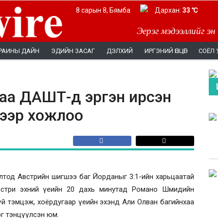
8 сарын 8, Бямба
Дархан:
33 ℃
Эерэг мэдээллийг эн
РАИНЫ ДАЙН
ЭДИЙН ЗАСАГ
ДЭЛХИЙ
ИРГЭНИЙ ӨНЦӨГ
СОЁЛ 
аа ДАШТ-д эргэн ирсэн
-ээр хожлоо
лолтод Австрийн шигшээ баг Йорданыг 3:1-ийн харьцаатай
Австри эхний үеийн 20 дахь минутад Романо Шмидийн
гүй тэмцэж, хоёрдугаар үеийн эхэнд Али Олван багийнхаа
г тэнцүүлсэн юм.