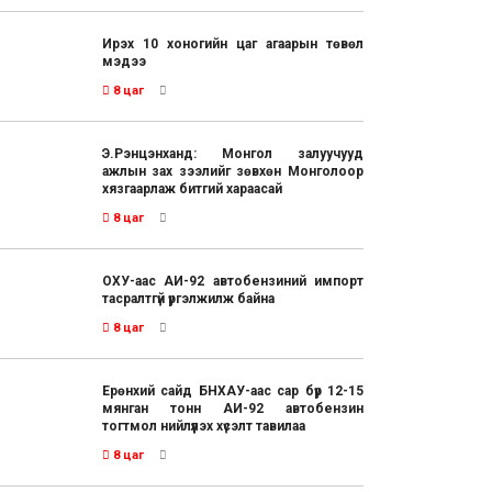
Ирэх 10 хоногийн цаг агаарын төвөл
мэдээ
8 цаг
Э.Рэнцэнханд: Монгол залуучууд
ажлын зах зээлийг зөвхөн Монголоор
хязгаарлаж битгий хараасай
8 цаг
ОХУ-аас АИ-92 автобензиний импорт
тасралтгүй үргэлжилж байна
8 цаг
Ерөнхий сайд БНХАУ-аас сар бүр 12-15
мянган тонн АИ-92 автобензин
тогтмол нийлүүлэх хүсэлт тавилаа
8 цаг