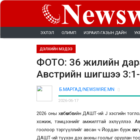
ЭХЛЭЛ
ОЛИМП
ИЗРАИЛ-ГАЗЫН ДАЙН
УК
ДЭЛХИЙН МЭДЭЭ
ФОТО: 36 жилийн дар
Австрийн шигшээ 3:1
Б.МАРГАД/NEWSWIRE.MN
2026-06-17
2026 оны хөлбөмбөгийн ДАШТ-ий J хэсгийн тог
хожиж, тэмцээнийг амжилттай эхлүүллээ. 
гоолоор тэргүүллийг авсан ч Йордан бууж өгөл
ДАШТ-ий түүхэн дэх анхны гоолыг оруулан тоо