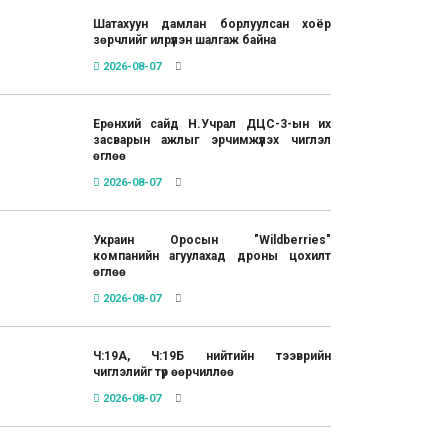
Шатахуун дамлан борлуулсан хоёр
зөрчлийг илрүүлэн шалгаж байна
2026-08-07
Ерөнхий сайд Н.Учрал ДЦС-3-ын их
засварын ажлыг эрчимжүүлэх чиглэл
өглөө
2026-08-07
Украин Оросын "Wildberries"
компанийн агуулахад дроны цохилт
өглөө
2026-08-07
Ч:19А, Ч:19Б нийтийн тээврийн
чиглэлийг түр өөрчиллөө
2026-08-07