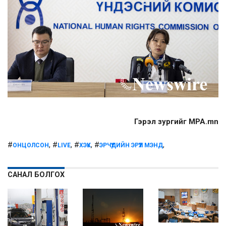
Гэрэл зургийг MPA.mn
#
, #
, #
, #
,
ОНЦОЛСОН
LIVE
ХЭҮК
ЭРЧҮҮДИЙН ЭРҮҮЛ МЭНД
САНАЛ БОЛГОХ