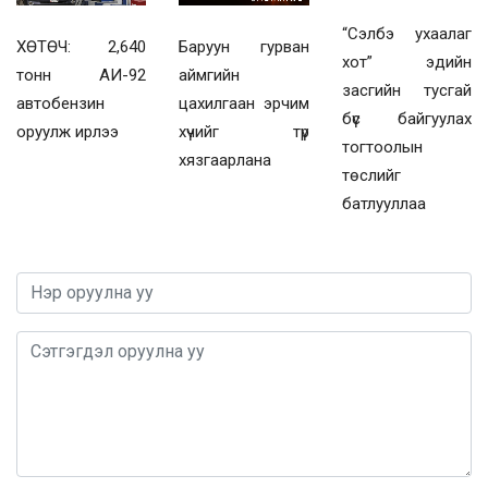
“Сэлбэ ухаалаг
ХӨТӨЧ: 2,640
Баруун гурван
хот” эдийн
тонн АИ-92
аймгийн
засгийн тусгай
автобензин
цахилгаан эрчим
бүс байгуулах
оруулж ирлээ
хүчийг түр
тогтоолын
хязгаарлана
төслийг
батлууллаа
0 / 1000