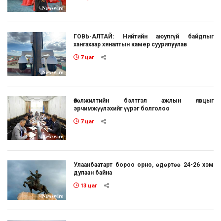
ГОВЬ-АЛТАЙ: Нийтийн аюулгүй байдлыг
хангахаар хяналтын камер суурилуулав
7 цаг
Өвөлжилтийн бэлтгэл ажлын явцыг
эрчимжүүлэхийг үүрэг болголоо
7 цаг
Улаанбаатарт бороо орно, өдөртөө 24-26 хэм
дулаан байна
13 цаг