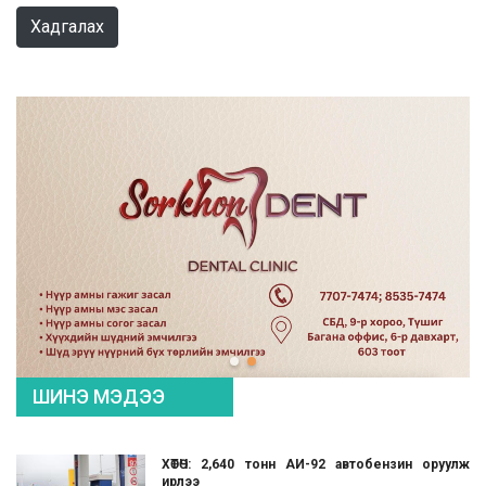
Хадгалах
ШИНЭ МЭДЭЭ
ХӨТӨЧ: 2,640 тонн АИ-92 автобензин оруулж
ирлээ