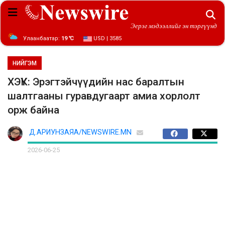
Эерэг мэдээллийг эн тэргүүнд
Улаанбаатар:
19 ℃
USD | 3585
НИЙГЭМ
ХЭҮК: Эрэгтэйчүүдийн нас баралтын
шалтгааны гуравдугаарт амиа хорлолт
орж байна
Д.АРИУНЗАЯА/NEWSWIRE.MN
2026-06-25