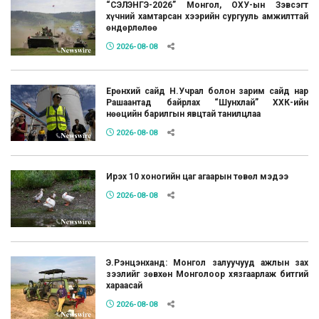
“СЭЛЭНГЭ-2026” Монгол, ОХУ-ын Зэвсэгт
хүчний хамтарсан хээрийн сургууль амжилттай
өндөрлөлөө
2026-08-08
Ерөнхий сайд Н.Учрал болон зарим сайд нар
Рашаантад байрлах “Шунхлай” ХХК-ийн
нөөцийн барилгын явцтай танилцлаа
2026-08-08
Ирэх 10 хоногийн цаг агаарын төвөл мэдээ
2026-08-08
Э.Рэнцэнханд: Монгол залуучууд ажлын зах
зээлийг зөвхөн Монголоор хязгаарлаж битгий
хараасай
2026-08-08