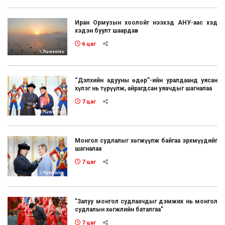
Иран Ормузын хоолойг нээхэд АНУ-аас хэд
хэдэн буулт шаардав
6 цаг
“Дэлхийн адууны өдөр”-ийн уралдаанд уясан
хүлэг нь түрүүлж, айрагдсан уяачдыг шагналаа
7 цаг
Монгол судлалыг хөгжүүлж байгаа эрхмүүдийг
шагналаа
7 цаг
"Залуу монгол судлаачдыг дэмжих нь монгол
судлалын хөгжлийн баталгаа"
7 цаг