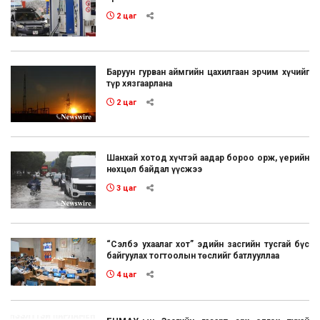
2 цаг
Баруун гурван аймгийн цахилгаан эрчим хүчийг
түр хязгаарлана
2 цаг
Шанхай хотод хүчтэй аадар бороо орж, үерийн
нөхцөл байдал үүсжээ
3 цаг
“Сэлбэ ухаалаг хот” эдийн засгийн тусгай бүс
байгуулах тогтоолын төслийг батлууллаа
4 цаг