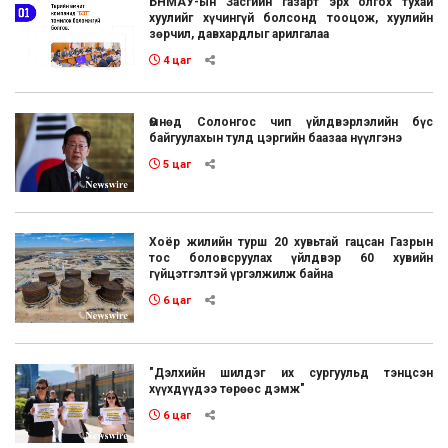
БНМАУ-ын Засгийн газарт эрх олгох тухай
хуулийг хүчингүй болсонд тооцож, хуулийн
зөрчил, давхардлыг арилгалаа
4 цаг
Өмнөд Солонгос чип үйлдвэрлэлийн бүс
байгуулахын тулд цэргийн баазаа нүүлгэнэ
5 цаг
Хоёр жилийн турш 20 хувьтай гацсан Газрын
тос боловсруулах үйлдвэр 60 хувийн
гүйцэтгэлтэй үргэлжилж байна
6 цаг
"Дэлхийн шилдэг их сургуульд тэнцсэн
хүүхдүүдээ төрөөс дэмж"
6 цаг