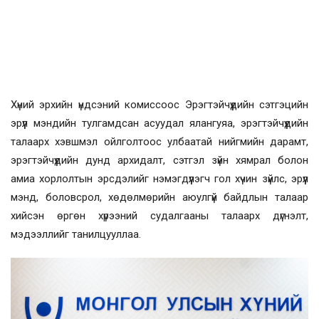
Хүний эрхийн үндсэний комиссоос Эрэгтэйчүүдийн сэтгэцийн
эрүүл мэндийн тулгамдсан асуудал ялангуяа, эрэгтэйчүүдийн
талаарх хэвшмэл ойлголтоос улбаатай нийгмийн дарамт,
эрэгтэйчүүдийн дунд архидалт, сэтгэл зүйн хямрал болон
амиа хорлолтын эрсдэлийг нэмэгдүүлэгч гол хүчин зүйлс, эрүүл
мэнд, боловсрол, хөдөлмөрийн аюулгүй байдлын талаар
хийсэн өргөн хүрээний судалгааны талаарх дүгнэлт,
мэдээллийг танилцууллаа.