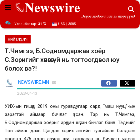
Эерэг мэдээллийг эн тэргүүнд
Улаанбаатар:
31 ℃
USD | 3585
НИЙТЛЭЛЧ
Т.Чимгээ, Б.Содномдаржаа хоёр
С.Зоригийг хөнөөгөөгүй нь тогтоогдвол юу
болох вэ?!
NEWSWIRE.MN
2023-04-13
УИХ-ын гишүүд 2019 оны гуравдугаар сард “маш нууц”-ын
зэрэгтэй аймаар бичлэг үзсэн. Тэр нь Т.Чимгээ,
Б.Содномдаржаа хоёрыг эрүүдэн шүүсэн бичлэг байв. Тэднийг
Төв аймаг дахь Цагдан хорих ангийн тусгайлан бэлдсэн
өрөөнд 476 өдөр эрүүдэн шүүж, тамласан нь бичлэгт үлдсэн