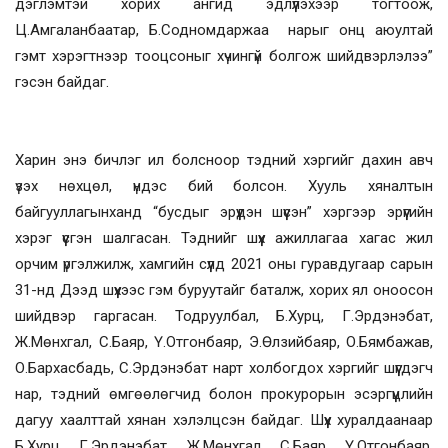
дэглэмтэй хорих ангид эдлүүлэхээр тогтоож,
Ц.Амгаланбаатар, Б.Содномдаржаа нарыг онц аюултай
гэмт хэрэгтнээр тооцсоныг хүчингүй болгож шийдвэрлэлээ”
гэсэн байдаг.
Харин энэ бичлэг ил болсноор тэдний хэргийг дахин авч
үзэх нөхцөл, үндэс бий болсон. Хууль хяналтын
байгууллагынханд “бусдыг эрүүдэн шүүсэн” хэргээр эрүүгийн
хэрэг үүсгэн шалгасан. Тэднийг шүүх ажиллагаа хагас жил
орчим үргэлжилж, хамгийн сүүлд 2021 оны гуравдугаар сарын
31-нд Дээд шүүхээс гэм буруутайг баталж, хорих ял оноосон
шийдвэр гаргасан. Тодруулбал, Б.Хурц, Г.Эрдэнэбат,
Ж.Мөнхгал, С.Баяр, Ү.Отгонбаяр, Э.Өлзийбаяр, О.Бямбажав,
О.Бархасбадь, С.Эрдэнэбат нарт холбогдох хэргийг шүүгдэгч
нар, тэдний өмгөөлөгчид болон прокурорын эсэргүүцлийн
дагуу хаалттай хянан хэлэлцсэн байдаг. Шүүх хуралдаанаар
Б.Хурц, Г.Эрдэнэбат, Ж.Мөнхгал, С.Баяр, Ү.Отгонбаяр,