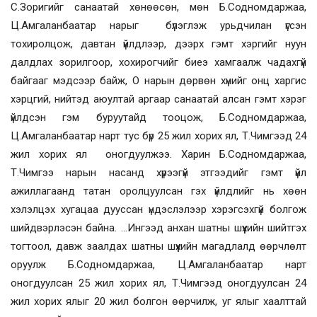
С.Зоригийг санаатай хөнөөсөн, мөн Б.Содномдаржаа,
Ц.Амгаланбаатар нарыг бүлэглэж урьдчилан үгсэн
тохиролцож, давтан үйлдлээр, дээрх гэмт хэргийг нуун
далдлах зорилгоор, хохирогчийг биеэ хамгаалж чадахгүй
байгааг мэдсээр байж, О нарын дөрвөн хүнийг онц харгис
хэрцгий, нийтэд аюултай аргаар санаатай алсан гэмт хэрэг
үйлдсэн гэм буруутайд тооцож, Б.Содномдаржаа,
Ц.Амгаланбаатар нарт тус бүр 25 жил хорих ял, Т.Чимгээд 24
жил хорих ял оногдуулжээ. Харин Б.Содномдаржаа,
Т.Чимгээ нарын насанд хүрээгүй этгээдийг гэмт үйл
ажиллагаанд татан оролцуулсан гэх үйлдлийг нь хөөн
хэлэлцэх хугацаа дууссан үндэслэлээр хэрэгсэхгүй болгож
шийдвэрлэсэн байна. ...Ингээд анхан шатны шүүхийн шийтгэх
тогтоол, давж заалдах шатны шүүхийн магадлалд өөрчлөлт
оруулж Б.Содномдаржаа, Ц.Амгаланбаатар нарт
оногдуулсан 25 жил хорих ял, Т.Чимгээд оногдуулсан 24
жил хорих ялыг 20 жил болгон өөрчилж, уг ялыг хаалттай