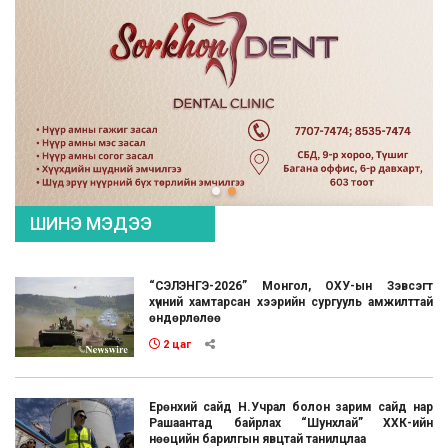
ШИНЭ МЭДЭЭ
“СЭЛЭНГЭ-2026” Монгол, ОХУ-ын Зэвсэгт
хүчний хамтарсан хээрийн сургууль амжилттай
өндөрлөлөө
2 цаг
Ерөнхий сайд Н.Учрал болон зарим сайд нар
Рашаантад байрлах “Шунхлай” ХХК-ийн
нөөцийн барилгын явцтай танилцлаа