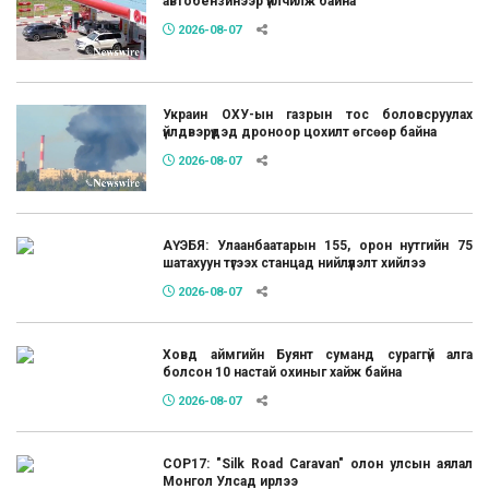
автобензинээр үйлчилж байна
2026-08-07
Украин ОХУ-ын газрын тос боловсруулах
үйлдвэрүүдэд дроноор цохилт өгсөөр байна
2026-08-07
АҮЭБЯ: Улаанбаатарын 155, орон нутгийн 75
шатахуун түгээх станцад нийлүүлэлт хийлээ
2026-08-07
Ховд аймгийн Буянт суманд сураггүй алга
болсон 10 настай охиныг хайж байна
2026-08-07
COP17: "Silk Road Caravan" олон улсын аялал
Монгол Улсад ирлээ