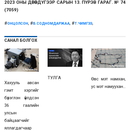
2023 ОНЫ ДӨРӨВДҮГЭЭР САРЫН 13. ПҮРЭВ ГАРАГ. № 74
(7059)
#
, #
, #
,
ОНЦОЛСОН
Б.СОДНОМДАРЖАА
Т.ЧИМГЭЭ
САНАЛ БОЛГОХ
ТУЛГА
Өвс мэт намхан,
Хахууль авсан
ус мэт намуухан...
гэмт хэргийг
бүлэглэн үйлдсэн
36 гаалийн
улсын
байцаагчийг
яллагдагчаар