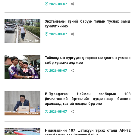
2026-08-07
Энхтайваны гүүрний баруун талын туслах замд
хучилт хийнэ
2026-08-07
Тайландын сургуульд гарсан халдлагын улмаас
хоёр хүн амиа алджээ
2026-08-07
Б.Пүрэвдагва: Найман салбарын 103
үйлчилгээний бүртгэлийг цуцалснаар бизнес
эрхлэхэд таатай нөхцөл бүрдэнэ
2026-08-07
Нийслэлийн 107 шатахуун түгээх станц АИ-92