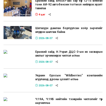
Ерөнхий сайд БНХАУ-аас сар бүр 12-15 мянган
тонн АИ-92 автобензин тогтмол нийлүүлэх хүсэлт
тавилаа
4 цаг
Шатахуун дамлан борлуулсан хоёр зөрчлийг
илрүүлэн шалгаж байна
2026-08-07
Ерөнхий сайд Н.Учрал ДЦС-3-ын их засварын
ажлыг эрчимжүүлэх чиглэл өглөө
2026-08-07
Украин Оросын "Wildberries" компанийн
агуулахад дроны цохилт өглөө
2026-08-07
Ч:19А, Ч:19Б нийтийн тээврийн чиглэлийг түр
өөрчиллөө