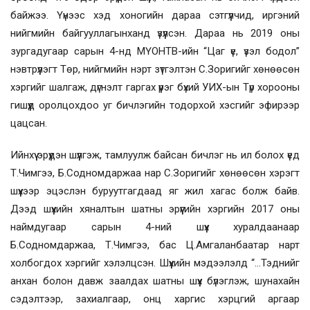
байжээ. Үүнээс хэд хоногийн дараа сэтгүүлчид, иргэний
нийгмийн байгууллагынханд үзүүлсэн. Дараа нь 2019 оны
зургадугаар сарын 4-нд МҮОНТВ-ийн “Цаг үе, үзэл бодол”
нэвтрүүлэгт Төр, нийгмийн нэрт зүтгэлтэн С.Зоригийг хөнөөсөн
хэргийг шалгаж, дүгнэлт гаргах үүрэг бүхий УИХ-ын Түр хорооны
гишүүд оролцохдоо уг бичлэгийн тодорхой хэсгийг эфирээр
цацсан.
Ийнхүү эрүүдэн шүүлгэж, тамлуулж байсан бичлэг нь ил болох үед
Т.Чимгээ, Б.Содномдаржаа нар С.Зоригийг хөнөөсөн хэрэгт
шүүхээр эцэслэн буруутгагдаад яг жил хагас болж байв.
Дээд шүүхийн хяналтын шатны эрүүгийн хэргийн 2017 оны
наймдугаар сарын 4-ний шүүх хуралдаанаар
Б.Содномдаржаа, Т.Чимгээ, бас Ц.Амгаланбаатар нарт
холбогдох хэргийг хэлэлцсэн. Шүүхийн мэдээлэлд “...Тэднийг
анхан болон давж заалдах шатны шүүх бүлэглэж, шунахайн
сэдэлтээр, захиалгаар, онц харгис хэрцгий аргаар