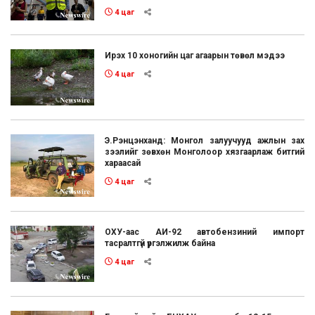
4 цаг
Ирэх 10 хоногийн цаг агаарын төвөл мэдээ
4 цаг
Э.Рэнцэнханд: Монгол залуучууд ажлын зах
зээлийг зөвхөн Монголоор хязгаарлаж битгий
хараасай
4 цаг
ОХУ-аас АИ-92 автобензиний импорт
тасралтгүй үргэлжилж байна
4 цаг