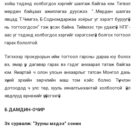
хойш тэдэнд холбогдох хэргийг шалгаж байгаа юм. Тэгвэл
мөрдөн байцаах ажиллагаа дуусжээ. “...Мөрдөн шалгах
явцад Т.Чимгээ, Б.Содномдаржаа хоёрыг уг хэрэгт буруугүй
нь тогтоогдсон” гэж үзсэн байна. Тиймээс тун удахгүй НПГ-
аас уг тэдэнд холбогдох хэргийг хэрэгсэхгүй болгох тогтоол
гарах бололтой.
Тэгэхээр прокурорын ийм тогтоол гарсны дараа юу болох
вэ, ямар үр дагавар гарах вэ гэдэг анхаарал татаж байгаа
юм. Ямартай ч олон улсын анхаарлыг татсан Монгол дахь
хүний эрхийн зөрчлийн маш том кэйс болно. Түүнчлэн
дотоодод ч улс төр, хууль хяналтынхантай холбоотой үйл
явдлууд өрнөхийг үгүйсгэхгүй.
Б.ДАМДИН-ОЧИР
Эх сурвалж: “Зууны мэдээ” сонин