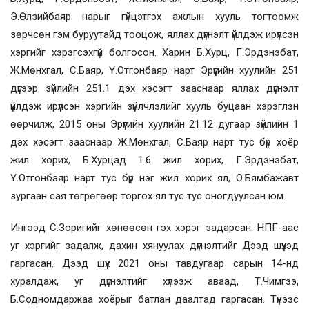
Э.Өлзийбаяр нарыг гүйцэтгэх ажлын хууль тогтоомж
зөрчсөн гэм буруутайд тооцож, яллах дүгнэлт үйлдэж ирүүлсэн
хэргийг хэрэгсэхгүй болгосон. Харин Б.Хурц, Г.Эрдэнэбат,
Ж.Мөнхгал, С.Баяр, Ү.Отгонбаяр нарт Эрүүгийн хуулийн 251
дүгээр зүйлийн 251.1 дэх хэсэгт зааснаар яллах дүгнэлт
үйлдэж ирүүлсэн хэргийн зүйлчлэлийг хууль буцаан хэрэглэн
өөрчилж, 2015 оны Эрүүгийн хуулийн 21.12 дугаар зүйлийн 1
дэх хэсэгт зааснаар Ж.Мөнхгал, С.Баяр нарт тус бүр хоёр
жил хорих, Б.Хурцад 1.6 жил хорих, Г.Эрдэнэбат,
Ү.Отгонбаяр нарт тус бүр нэг жил хорих ял, О.Бямбажавт
зургаан сая төгрөгөөр торгох ял тус тус оногдуулсан юм.
Ингээд С.Зоригийг хөнөөсөн гэх хэрэг задарсан. НПГ-аас
уг хэргийг задалж, дахин хянуулах дүгнэлтийг Дээд шүүхэд
гаргасан. Дээд шүүх 2021 оны тавдугаар сарын 14-нд
хуралдаж, уг дүгнэлтийг хүлээж аваад, Т.Чимгээ,
Б.Содномдаржаа хоёрыг батлан даалтад гаргасан. Түүнээс