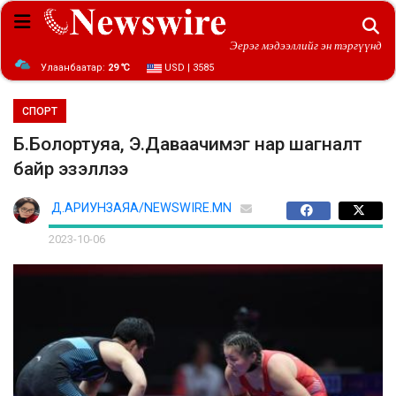
Эерэг мэдээллийг эн тэргүүнд
Улаанбаатар:
29 ℃
USD | 3585
СПОРТ
Б.Болортуяа, Э.Даваачимэг нар шагналт
байр эзэллээ
Д.АРИУНЗАЯА/NEWSWIRE.MN
2023-10-06