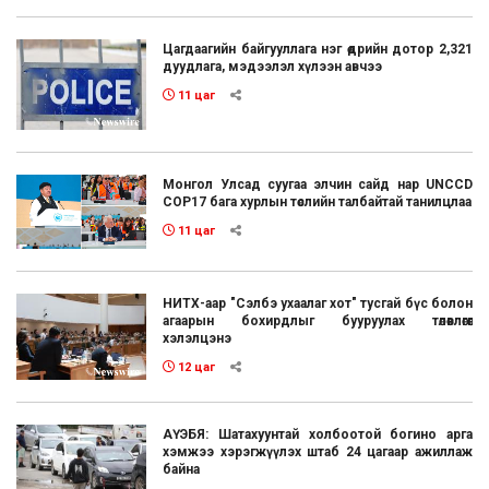
Цагдаагийн байгууллага нэг өдрийн дотор 2,321
дуудлага, мэдээлэл хүлээн авчээ
11 цаг
Монгол Улсад суугаа элчин сайд нар UNCCD
COP17 бага хурлын төслийн талбайтай танилцлаа
11 цаг
НИТХ-аар "Сэлбэ ухаалаг хот" тусгай бүс болон
агаарын бохирдлыг бууруулах төлөвлөгөөг
хэлэлцэнэ
12 цаг
АҮЭБЯ: Шатахуунтай холбоотой богино арга
хэмжээ хэрэгжүүлэх штаб 24 цагаар ажиллаж
байна