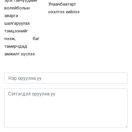
эрэгтэйчүүдийн
Улаанбаатарт
волейболын
нээлтээ хийлээ
аварга
шалгаруулах
тэмцээнийг
нээж, баг
тамирчдад
амжилт хүслээ
0 / 1000