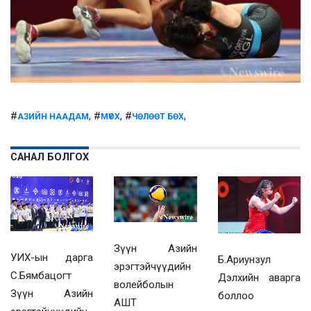
#
, #
, #
,
АЗИЙН НААДАМ
МҮОХ
ЧӨЛӨӨТ БӨХ
САНАЛ БОЛГОХ
Зүүн Азийн
УИХ-ын дарга
Б.Ариунзул
эрэгтэйчүүдийн
С.Бямбацогт
Дэлхийн аварга
волейболын
Зүүн Азийн
боллоо
АШТ