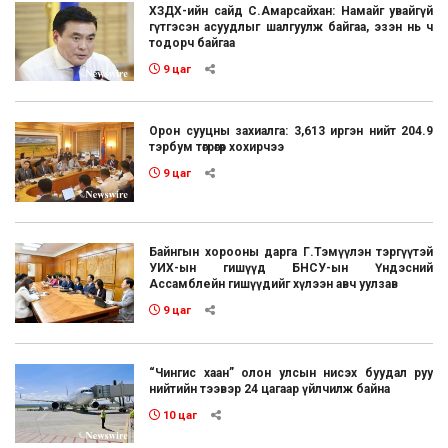
ХЗДХ-ийн сайд С.Амарсайхан: Намайг увайгүй
гүтгэсэн асуудлыг шалгуулж байгаа, эзэн нь ч
тодорч байгаа
9 цаг
Орон сууцны захиалга: 3,613 иргэн нийт 204.9
тэрбум төгрөгөөр хохирчээ
9 цаг
Байнгын хорооны дарга Г.Тэмүүлэн тэргүүтэй
УИХ-ын гишүүд БНСУ-ын Үндэсний
Ассамблейн гишүүдийг хүлээн авч уулзав
9 цаг
“Чингис хаан” олон улсын нисэх буудал руу
нийтийн тээвэр 24 цагаар үйлчилж байна
10 цаг