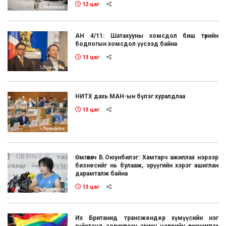
12 цаг
АН 4/11: Шатахууны хомсдол биш төрийн
бодлогын хомсдол үүсээд байна
13 цаг
НИТХ дахь МАН-ын бүлэг хуралдлаа
13 цаг
Өмгөөлөгч Б.Оюунбилэг: Хамтарч ажиллах нэрээр
бизнесийг нь булааж, эрүүгийн хэрэг ашиглан
дарамталж байна
13 цаг
Их Британид трансжендер хүмүүсийн нэг