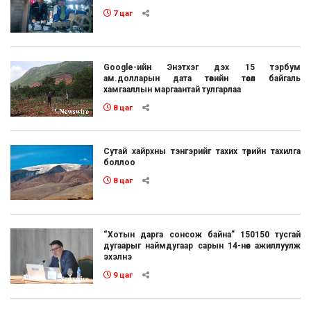
7 цаг
Google-ийн Энэтхэг дэх 15 тэрбум
ам.долларын дата төвийн төсөл байгаль
хамгааллын маргаантай тулгарлаа
8 цаг
Сутай хайрхны тэнгэрийг тахих төрийн тахилга
боллоо
8 цаг
“Хотын дарга сонсож байна” 150150 тусгай
дугаарыг наймдугаар сарын 14-нөөс ажиллуулж
эхэлнэ
9 цаг