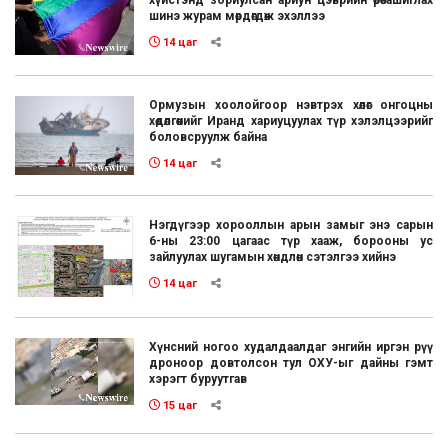
хүйстэнд зориулсан ариун цэврийн өрөө ашиглах
шинэ журам мөрдөгдөж эхэллээ
14 цаг
Ормузын хоолойгоор нэвтрэх хөлөг онгоцны
хөдөлгөөнийг Иранд хариуцуулах түр хэлэлцээрийг
боловсруулж байна
14 цаг
Нэгдүгээр хорооллын арын замыг энэ сарын
6-ны 23:00 цагаас түр хааж, борооны ус
зайлуулах шугамын хөндлөн сэтэлгээ хийнэ
14 цаг
Хүнсний ногоо худалдаалдаг энгийн иргэн рүү
дроноор довтолсон тул ОХУ-ыг дайны гэмт
хэрэгт буруутгав
15 цаг