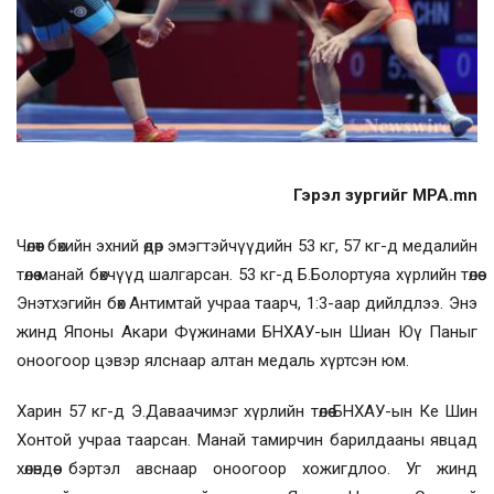
Гэрэл зургийг MPA.mn
Чөлөөт бөхийн эхний өдөр эмэгтэйчүүдийн 53 кг, 57 кг-д медалийн
төлөө манай бөхчүүд шалгарсан. 53 кг-д Б.Болортуяа хүрлийн төлөө
Энэтхэгийн бөх Антимтай учраа таарч, 1:3-аар дийлдлээ. Энэ
жинд Японы Акари Фүжинами БНХАУ-ын Шиан Юү Паныг
оноогоор цэвэр ялснаар алтан медаль хүртсэн юм.
Харин 57 кг-д Э.Даваачимэг хүрлийн төлөө БНХАУ-ын Ке Шин
Хонтой учраа таарсан. Манай тамирчин барилдааны явцад
хөлөндөө бэртэл авснаар оноогоор хожигдлоо. Уг жинд