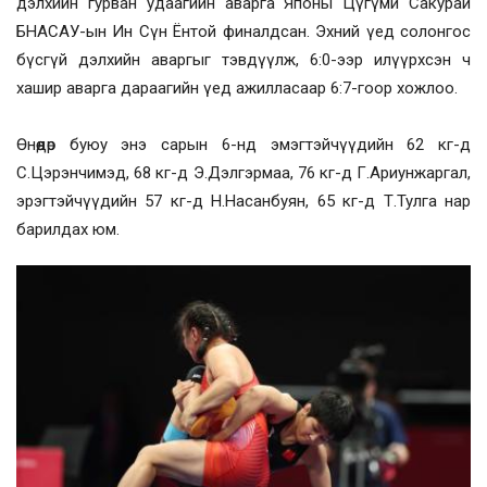
дэлхийн гурван удаагийн аварга Японы Цүгүми Сакурай
БНАСАУ-ын Ин Сүн Ёнтой финалдсан. Эхний үед солонгос
бүсгүй дэлхийн аваргыг тэвдүүлж, 6:0-ээр илүүрхсэн ч
хашир аварга дараагийн үед ажилласаар 6:7-гоор хожлоо.
Өнөөдөр буюу энэ сарын 6-нд эмэгтэйчүүдийн 62 кг-д
С.Цэрэнчимэд, 68 кг-д Э.Дэлгэрмаа, 76 кг-д Г.Ариунжаргал,
эрэгтэйчүүдийн 57 кг-д Н.Насанбуян, 65 кг-д Т.Тулга нар
барилдах юм.