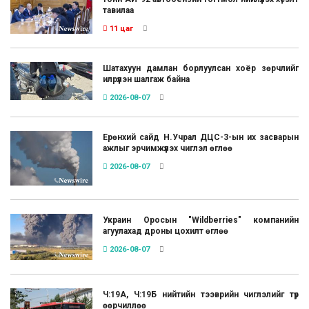
тавилаа
11 цаг
Шатахуун дамлан борлуулсан хоёр зөрчлийг
илрүүлэн шалгаж байна
2026-08-07
Ерөнхий сайд Н.Учрал ДЦС-3-ын их засварын
ажлыг эрчимжүүлэх чиглэл өглөө
2026-08-07
Украин Оросын "Wildberries" компанийн
агуулахад дроны цохилт өглөө
2026-08-07
Ч:19А, Ч:19Б нийтийн тээврийн чиглэлийг түр
өөрчиллөө