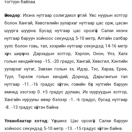
тогтуун байлаа.
Өнөөдөр:
Ихэнх нутгаар солигдмол үүлтэй. Увс нуурын хотгор
болон Хангай, Хөвсгөлийн уулархаг нутгаар цас орж, цасан
шуурга шуурна. Бусад нутгаар цас орохгүй. Салхи ихэнх
нутгаар баруун хойноос секундэд 5-10 метр, Алтайн салбар
уулс болон говь, тал, хээрийн нутгаар секундэд 14-16 метр
хүрч ширүүснэ. Дархадын хотгор, Хэрлэн, Онон, Улз, Халх
голын хөндийгөөр -15…-20 градус, Хангай, Хөвсгөл, Хэнтийн
уулархаг нутаг, Завхан голын эх, Идэр, Тэс, Хараа, Ерөө,
Туул, Тэрэлж голын хөндий, Дорнод, Дарьгангын тал
нутгаар -11…-16 градус хүйтэн, говийн бүс нутгийн баруун
өмнөд хэсгээр 0…+5 градус дулаан, Их нууруудын хотгор,
Хангайн нурууны өвөр бэлээр -1…-6 градус, бусад нутгаар
-8…-13 градус хүйтэн байна.
Улаанбаатар хотод:
Үүлшинэ. Цас орохгүй. Салхи баруун
хойноос секундэд 5-10 метр. -13…-15 градус хүйтэн байна.