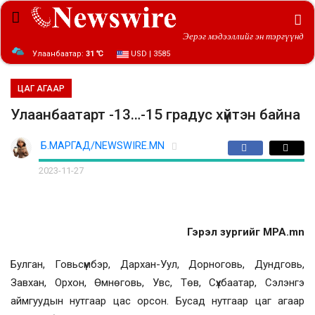
Эерэг мэдээллийг эн тэргүүнд
Улаанбаатар:
31 ℃
USD | 3585
ЦАГ АГААР
Улаанбаатарт -13…-15 градус хүйтэн байна
Б.МАРГАД/NEWSWIRE.MN
2023-11-27
Гэрэл зургийг MPA.mn
Булган, Говьсүмбэр, Дархан-Уул, Дорноговь, Дундговь,
Завхан, Орхон, Өмнөговь, Увс, Төв, Сүхбаатар, Сэлэнгэ
аймгуудын нутгаар цас орсон. Бусад нутгаар цаг агаар