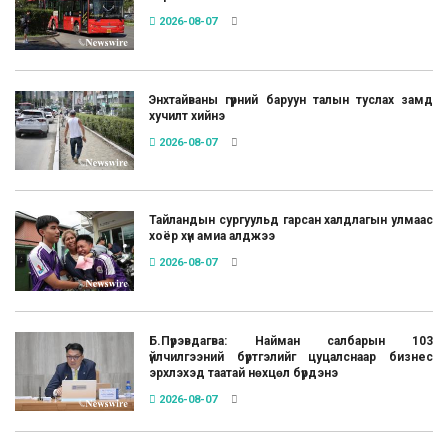
2026-08-07
Энхтайваны гүүрний баруун талын туслах замд
хучилт хийнэ
2026-08-07
Тайландын сургуульд гарсан халдлагын улмаас
хоёр хүн амиа алджээ
2026-08-07
Б.Пүрэвдагва: Найман салбарын 103
үйлчилгээний бүртгэлийг цуцалснаар бизнес
эрхлэхэд таатай нөхцөл бүрдэнэ
2026-08-07