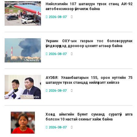
Нийслэлийн 107 шатахуун түгээх станц АИ-92
автобензинээр үйлчилж байна
2026-08-07
Украин ОХУ-ын газрын тос боловсруулах
үйлдвэрүүдэд дроноор цохилт өгсөөр байна
2026-08-07
АҮЭБЯ: Улаанбаатарын 155, орон нутгийн 75
шатахуун түгээх станцад нийлүүлэлт хийлээ
2026-08-07
Ховд аймгийн Буянт суманд сураггүй алга
болсон 10 настай охиныг хайж байна
2026-08-07