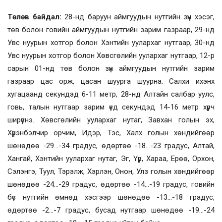
Төлөв байдал:
28-нд баруун аймгуудын нутгийн зүүн хэсэг,
төв болон говийн аймгуудын нутгийн зарим газраар, 29-нд
Увс нуурын хотгор болон Хэнтийн уулархаг нутгаар, 30-нд
Увс нуурын хотгор болон Хөвсгөлийн уулархаг нутгаар, 12-р
сарын 01-нд төв болон зүүн аймгуудын нутгийн зарим
газраар цас орж, цасан шуурга шуурна. Салхи ихэнх
хугацаанд секундэд 6-11 метр, 28-нд Алтайн салбар уулс,
говь, талын нутгаар зарим үед секундэд 14-16 метр хүрч
ширүүснэ. Хөвсгөлийн уулархаг нутаг, Завхан голын эх,
Хүрэнбэлчир орчим, Идэр, Тэс, Халх голын хөндийгөөр
шөнөдөө -29…-34 градус, өдөртөө -18…-23 градус, Алтай,
Хангай, Хэнтийн уулархаг нутаг, Эг, Үүр, Хараа, Ерөө, Орхон,
Сэлэнгэ, Туул, Тэрэлж, Хэрлэн, Онон, Улз голын хөндийгөөр
шөнөдөө -24…-29 градус, өдөртөө -14…-19 градус, говийн
бүс нутгийн өмнөд хэсгээр шөнөдөө -13…-18 градус,
өдөртөө -2…-7 градус, бусад нутгаар шөнөдөө -19…-24