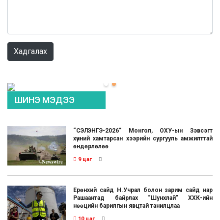
0 / 1000
Хадгалах
ШИНЭ МЭДЭЭ
“СЭЛЭНГЭ-2026” Монгол, ОХУ-ын Зэвсэгт
хүчний хамтарсан хээрийн сургууль амжилттай
өндөрлөлөө
9 цаг
Ерөнхий сайд Н.Учрал болон зарим сайд нар
Рашаантад байрлах “Шунхлай” ХХК-ийн
нөөцийн барилгын явцтай танилцлаа
10 цаг