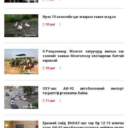
Ирэх 10 хоногийн цаг агаарын төвөл мэдээ
10 цаг
Э.Рэнцэнханд: Монгол залуучууд ажлын зах
зээлийг зөвхөн Монголоор хязгаарлаж битгий
хараасай
10 цаг
ОХУ-аас АИ-92 автобензиний импорт
тасралтгүй үргэлжилж байна
11 цаг
Ерөнхий сайд БНХАУ-аас сар бүр 12-15 мянган
тонн АИ-92 автобензин тогтмол нийлүүлэх хүсэлт