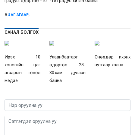
градус, өдөртөө -10…-15 градус хүйтэн байна.
#
,
ЦАГ АГААР
САНАЛ БОЛГОХ
Ирэх 10
Улаанбаатарт
Өнөөдөр ихэнх
хоногийн цаг
өдөртөө 28-
нутгаар хална
агаарын төвөл
30 хэм дулаан
мэдээ
байна