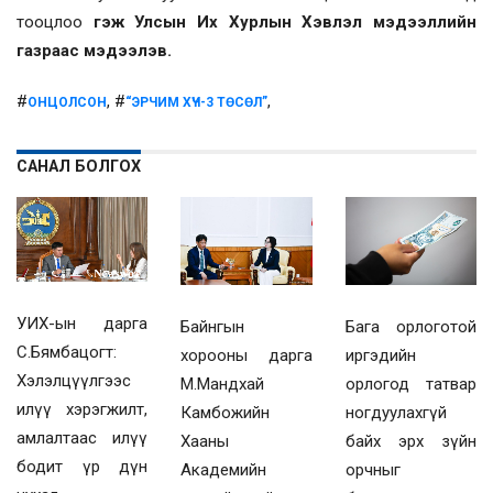
тооцлоо
гэж Улсын Их Хурлын Хэвлэл мэдээллийн
газраас мэдээлэв.
#
, #
,
ОНЦОЛСОН
“ЭРЧИМ ХҮЧ-3 ТӨСӨЛ”
САНАЛ БОЛГОХ
УИХ-ын дарга
Байнгын
Бага орлоготой
С.Бямбацогт:
хорооны дарга
иргэдийн
Хэлэлцүүлгээс
М.Мандхай
орлогод татвар
илүү хэрэгжилт,
Камбожийн
ногдуулахгүй
амлалтаас илүү
Хааны
байх эрх зүйн
бодит үр дүн
Академийн
орчныг