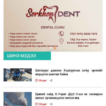
ШИНЭ МЭДЭЭ
Шатахуун дамлан борлуулсан хоёр зөрчлийг
илрүүлэн шалгаж байна
10 цаг
Ерөнхий сайд Н.Учрал ДЦС-3-ын их засварын
ажлыг эрчимжүүлэх чиглэл өглөө
10 цаг