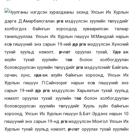
Чуулганы нэгдсэн хуралдааны эхэнд Улсын Их Хурлын
дарга Д.Амарбаясгалан
өргөн мэдүүлсэн хуулийн төсл
үүд
ийг
холбогдох байнгын хороо
дод
хуваарилсан талаар
танилцуул
лаа. Улсын Их Хурлын гишүүн М.Мандхай нарын
есөн гишүүний энэ сарын 19-ний өдөр өргөн мэдүүлсэн
Хүнсний
тухай хуульд нэмэлт
,
өөрчлөлт оруулах тухай
, Хөдөө аж
ахуйн
тухай хуулийн төсөл болон холбогдуулан
боловсруулсан хуулийн төслүүдийг өргөн мэдүүлснийг Б
айгаль
орчин, хүнс, хөдөө аж ахуйн байнгын хороонд, Улсын Их
Хурлын гишүүн П.Сайнзориг нарын есөн гишүүний энэ
сарын
19-ний өдөр өргөн мэдүүлс
эн Х
арьяатын тухай хуульд
нэмэлт оруулах тухай хуулийн төсөл болон холбогдуулан
боловсруулсан хуулийн төсл
үүд
ийг
Хууль зүйн байнгын
хороонд, Улсын Их Хурлын гишүүн Б.Бат-Эрдэнэ
нарын 10
гишүүн
ий энэ
сарын 19-
нд
өргөн мэдүүлс
эн
Монгол
Улсын Их
Хурлын
тухай хуульд нэмэлт
,
өөрчлөлт оруулах тухай хуулийн