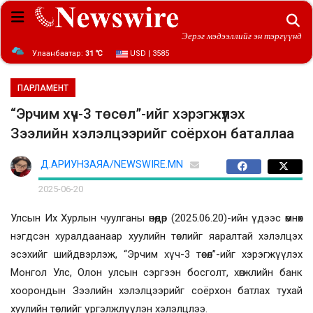
Эерэг мэдээллийг эн тэргүүнд
Улаанбаатар:
31 ℃
USD | 3585
ПАРЛАМЕНТ
“Эрчим хүч-3 төсөл”-ийг хэрэгжүүлэх
Зээлийн хэлэлцээрийг соёрхон баталлаа
Д.АРИУНЗАЯА/NEWSWIRE.MN
2025-06-20
Улсын Их Хурлын чуулганы өнөөдөр
(2025
.06.20
)
-ийн үдээс өмнөх
нэгдсэн хуралдаанаар
хуулийн төслийг яаралтай хэлэлцэх
эсэхийг шийдвэрлэ
ж,
“Эрчим хүч-3 төсөл”-ийг хэрэгжүүлэх
Монгол Улс, Олон улсын сэргээн босголт, хөгжлийн банк
хоорондын Зээлийн хэлэлцээрийг соёрхон батлах тухай
хуулийн төс
лийг үргэлжлүүлэн хэлэлцлээ.