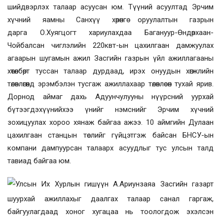
шийдвэрлэх талаар асуусан юм. Түүний асуултад Эрчим
хүчний яамны
Санхүү хөрөнгө оруулалтын газрын
дарга
О.
Хуягцогт
хариулахдаа
Багануур
-
Өндөрхаан
-
Чойбалсан чиглэлийн 220квт-ын
цахилгаан дамжуулах
агаарын шугамын ажил Засгийн газрын үйл ажиллагааны
хөтөлбөрт туссан талаар дурдаад, ирэх онуудын хөгжлийн
төлөвлөгөөнд эрэмбэлэн тусгаж ажиллахаар төлөвлөсөн тухай ярив.
Дорнод аймаг дахь Адуунчулууны нүүрсний уурхай
бүтээгдэхүүнийхээ үнийг нэмснийг Эрчим хүчний
зохицуулах хороо хянаж байгаа ажээ. 10 аймгийн Дулаан
цахилгаан станцын төслийг гүйцэтгэж байсан БНСУ-ын
компани дампуурсан талаарх асуудлыг тус улсын талд
тавиад байгаа юм.
Улсын Их Хурлын гишүүн
А
.
Ариунзаяа
Засгийн газарт
шуурхай ажиллахыг даалгах талаар санал гаргаж,
байгуулагдаад хоног хугацаа нь тоологдож эхэлсэн