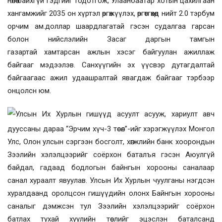
нөлөө байхгүй гэдгийг тодотгож,
Улаанбаатар хотын цахилгаан
хангамжийг 2035 он хүртэл өргөжүүлэх
, өргөтгөхөд нийт
2
.0
тэрбум
орчим ам
.
доллар
шаардлагатай гэсэн судалгаа гарсан
болон нийслэлийн Засаг даргын тамгын
газартай
хамтарсан ажлын хэсэг байгуула
н ажиллаж
байгааг мэдээлэв. Санхүүгийн эх үүсвэр дутагдалтай
байгаагаас ажил удаашралтай явагдаж байгааг тэрбээр
онцолсн юм.
Улсын Их Хурлын гишүүд асуулт асууж, хариулт авч
дууссаны дараа
“Эрчим хүч-3 төсөл”-ийг хэрэгжүүлэх Монгол
Улс, Олон улсын сэргээн босголт, хөгжлийн банк хоорондын
Зээлийн хэлэлцээрийг соёрхон бат
алъя гэсэн Аюулгүй
байдал, гадаад бодлогын байнгын хорооны саналаар
санал хураалт явуулав. Улсын Их Хурлын чуулганы нэгдсэн
хуралдаанд оролцсон гишүүдийн олонх Байнгын хорооны
саналыг дэмжсэн тул
Зээлийн хэлэлцээр
ийг
соёрхон
батлах тухай хуулийн төслийг эцэслэн баталсанд