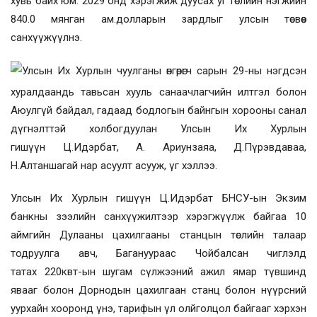
хувь байх юм. 2029 онд хэрэгжиж дуусах уг төслийн нэгжийн
840.0 мянган ам.долларын зардлыг улсын төсвөөс
санхүүжүүлнэ.
Улсын Их Хурлын чуулганы өнгөрөгч сарын 29-ны нэгдсэн
хуралдаандь тавьсан хууль санаачлагчийн илтгэл болон
Аюулгүй байдал, гадаад бодлогын байнгын хорооны санал
дүгнэлттэй холбогдуулан
Улсын Их Хурлын
гишүүн Ц.Идэрбат, А. Ариунзаяа, Д.Пүрэвдаваа,
Н.Алтаншагай нар асуулт асууж, үг хэллээ.
Улсын Их Хурлын гишүүн Ц.Идэрбат БНСУ-ын Экзим
банкны зээлийн санхүүжилтээр хэрэгжүүлж байгаа 10
аймгийн Дулааны цахилгааны станцын төслийн талаар
тодруулга авч, Багануураас Чойбалсан чиглэлд
татах
220квт-ын
шугам сүлжээний ажил ямар түвшинд
явааг болон Дорнодын цахилгаан станц болон нүүрсний
уурхайн хооронд үнэ, тарифын үл олйголцол байгааг хэрхэн