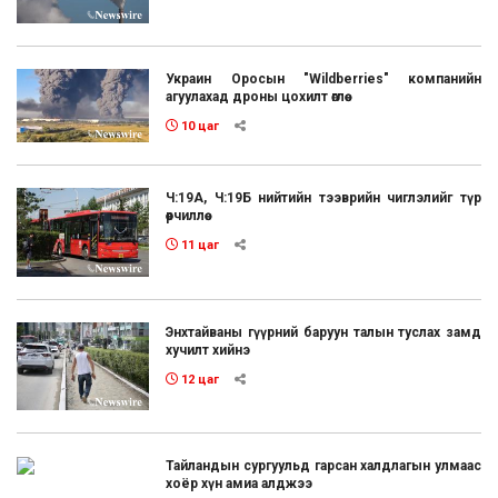
Украин Оросын "Wildberries" компанийн
агуулахад дроны цохилт өглөө
10 цаг
Ч:19А, Ч:19Б нийтийн тээврийн чиглэлийг түр
өөрчиллөө
11 цаг
Энхтайваны гүүрний баруун талын туслах замд
хучилт хийнэ
12 цаг
Тайландын сургуульд гарсан халдлагын улмаас
хоёр хүн амиа алджээ