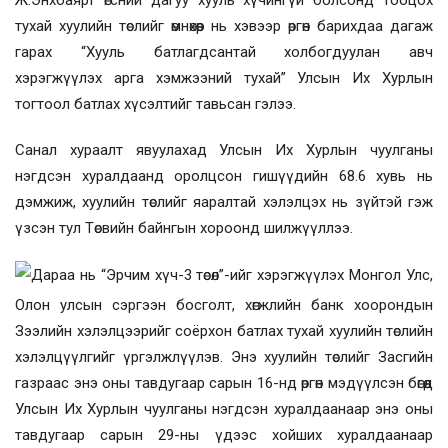
Ж.Энхбаярт өгсний дагуу хууль хүчингүй болсонд тооцох
тухай хуулийн төслийг өмнөхөөр нь хэвээр өргөн барихдаа дагаж
гарах “Хууль батлагдсантай холбогдуулан авч
хэрэгжүүлэх
арга хэмжээний
тухай” Улсын Их Хурлын
тогтоол батлах хүсэлтийг тавьсан гэлээ.
Санал хураалт явуулахад Улсын Их Хурлын чуулганы
нэгдсэн хуралдаанд оролцсон гишүүдийн 68.6 хувь нь
дэмжиж, хуулийн төслийг яаралтай хэлэлцэх нь зүйтэй гэж
үзсэн тул Төсвийн байнгын хороонд шилжүүллээ.
Дараа нь
“Эрчим хүч-3 төсөл”-ийг хэрэгжүүлэх Монгол Улс,
Олон улсын сэргээн босголт, хөгжлийн банк хоорондын
Зээлийн хэлэлцээрийг соёрхон батлах тухай хуулийн төс
лийн
хэлэлцүүлгийг үргэлжлүүлэв. Энэ хуулийн төслийг Засгийн
газраас энэ оны тавдугаар сарын 16-нд өргөн мэдүүлсэн бөгөөд
Улсын Их Хурлын чуулганы нэгдсэн хуралдаанаар энэ оны
тавдугаар сарын 29-ны үдээс хойших хуралдаанаар