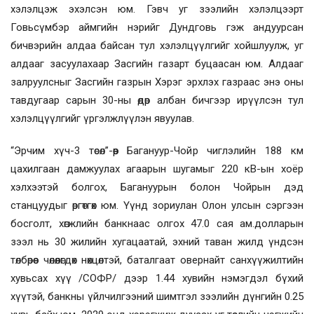
хэлэлцэж эхэлсэн юм. Гэвч уг зээлийн хэлэлцээрт
Говьсүмбэр аймгийн нэрийг Дундговь гэж андуурсан
бичвэрийн алдаа байсан тул хэлэлцүүлгийг хойшлуулж, уг
алдааг засуулахаар Засгийн газарт буцаасан юм. Алдааг
залруулсныг Засгийн газрын Хэрэг эрхлэх газраас энэ оны
тавдугаар сарын 30-ны өдөр албан бичгээр ирүүлсэн тул
хэлэлцүүлгийг үргэлжлүүлэн явуулав.
“Эрчим хүч-3 төсөл”-өөр Багануур-Чойр чиглэлийн 188 км
цахилгаан дамжуулах агаарын шугамыг 220 кВ-ын хоёр
хэлхээтэй болгох, Багануурын болон Чойрын дэд
станцуудыг өргөтгөх юм. Үүнд зориулан Олон улсын сэргээн
босголт, хөгжлийн банкнаас олгох 47.0 сая ам.долларын
зээл нь 30 жилийн хугацаатай, эхний таван жилд үндсэн
төлбөрөөс чөлөөлөгдөх нөхцөлтэй, баталгаат овернайт санхүүжилтийн
хувьсах хүү /СОФР/ дээр 1.44 хувийн нэмэгдэл бүхий
хүүтэй, банкны үйлчилгээний шимтгэл зээлийн дүнгийн 0.25