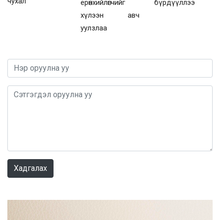
чухал
ерөнхийлөгчийг
бүрдүүллээ
хүлээн авч
уулзлаа
0 / 1000
Хадгалах