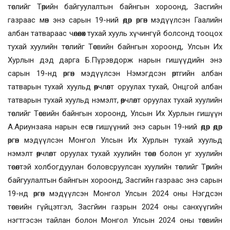
төслийг
Төрийн байгуулалтын байнгын хороонд, Засгийн
газраас мөн энэ сарын 19-ний өдөр өргөн мэдүүлсэн
Гаалийн
албан татвараас чөлөөлөх тухай
х
ууль хүчингүй болсонд тооцох
тухай хуулийн төслийг Төсвийн байнгын хороонд
, Улсын Их
Хурлын дэд дарга Б.Пүрэвдорж нарын гишүүдийн энэ
сарын 19-нд
өргөн мэдүүлс
эн Н
эмэгдсэн өртгийн албан
татварын тухай хуульд өөрчлөлт оруулах тухай
,
Онцгой албан
татварын тухай хуульд нэмэлт
,
өөрчлөлт оруулах тухай хуулийн
төслийг
Төсвийн байнгын хороонд, Улсын Их Хурлын гишүүн
А.Ариунзаяа нарын есөн гишүүний энэ сарын 19-ний өдөр
өдөр
өргөн мэдүүлс
эн
Монгол
Улсын Их Хурлын
тухай хуульд
нэмэлт өөрчлөлт оруулах тухай хуулийн төсөл болон уг хуулийн
төсөлтэй холбогдуулан боловсруулсан хуулийн төслийг
Төрийн
байгуулалтын байнгын хороонд, Засгийн газраас энэ сарын
19-нд өргөн мэдүүлсэн
Монгол Улсын 2024 оны Нэгдсэн
төсвийн гүйцэтгэл
,
З
асгйин газрын
2024 оны санхүүгийн
нэгтгэсэн тайлан болон Монгол Улсын 2024 оны төсвийн