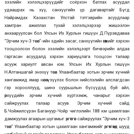
зээлийн хэлэлцээрүүдийг соёрхон батлах асуудал
удаашрах нь хүү, санхүүгийн үр дагавартайг
Бүгд
Найрамдах Казахстан Улс
тай
тэтгэврийн асуудлаар
хамтран ажиллах тухай хэлэлцээр
ээр жишээлэн
анхааруулсан бол
Улсын Их Хурлын гишүүн Д.Пүрэвдаваа
“Эрчим хүч-3 төсөл”-ийн эдийн засаг, санхүүгийн өгөөжийг хэрхэн
тооцоолсон болон зээлийн хэлэлцээрт бичвэрийн алдаа
гаргасан асуудалд хэрхэн хариуцлага тооцсон талаар
асууж хариулт авсан юм. Улсын Их Хурлын гишүүн
Н.Алтаншагай энэхүү төсөл Улаанбаатар хотын эрчим хүчний
хангамжид ямар нөлөө үзүүлэх болон нийслэлийн алслагдсан
гэр хорооллууд, шинэ суурьшлын бүсүүдэд буй айл,
өрхүүдийн эрчим хүчний хүртээмж, чанарыг хэрхэн
сайжруулах талаар асуув. Эрчим хүчний сайд
Б.Чойжилсүрэн Багануур-Чойр чиглэлийн 188 км цахилгаан
дамжуулах агаарын шугамыг өргөтгөн сайжруулах “Эрчим хүч-3
төсөл”
Улаанбаатар хотын цахилгаан хангамжийг өргөтгөх
өд шууд