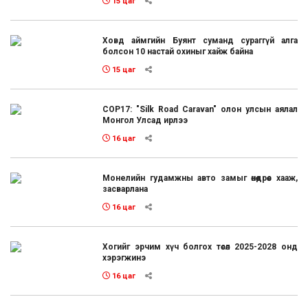
15 цаг
Ховд аймгийн Буянт суманд сураггүй алга
болсон 10 настай охиныг хайж байна
15 цаг
COP17: "Silk Road Caravan" олон улсын аялал
Монгол Улсад ирлээ
16 цаг
Монелийн гудамжны авто замыг өнөөдрөөс хааж,
засварлана
16 цаг
Хогийг эрчим хүч болгох төсөл 2025-2028 онд
хэрэгжинэ
16 цаг