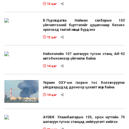
13 цаг
Б.Пүрэвдагва: Найман салбарын 103
үйлчилгээний бүртгэлийг цуцалснаар бизнес
эрхлэхэд таатай нөхцөл бүрдэнэ
13 цаг
Нийслэлийн 107 шатахуун түгээх станц АИ-92
автобензинээр үйлчилж байна
14 цаг
Украин ОХУ-ын газрын тос боловсруулах
үйлдвэрүүдэд дроноор цохилт өгсөөр байна
14 цаг
АҮЭБЯ: Улаанбаатарын 155, орон нутгийн 75
шатахуун түгээх станцад нийлүүлэлт хийлээ