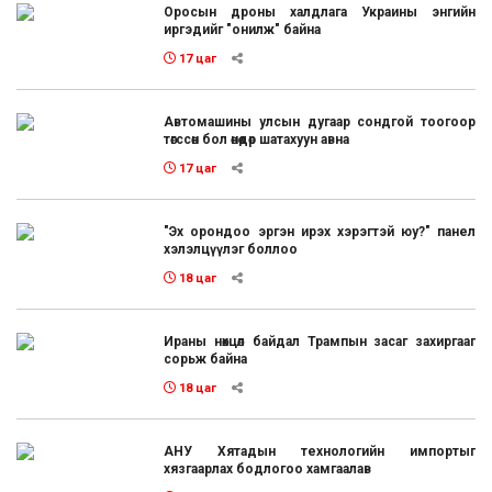
Оросын дроны халдлага Украины энгийн
иргэдийг "онилж" байна
17 цаг
Автомашины улсын дугаар сондгой тоогоор
төгссөн бол өнөөдөр шатахуун авна
17 цаг
"Эх орондоо эргэн ирэх хэрэгтэй юу?" панел
хэлэлцүүлэг боллоо
18 цаг
Ираны нөхцөл байдал Трампын засаг захиргааг
сорьж байна
18 цаг
АНУ Хятадын технологийн импортыг
хязгаарлах бодлогоо хамгаалав