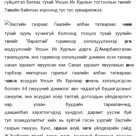
гүйцэтгэл батлах тухай
Улсын Их Хурлын
тогтоолын төслийг
Төсвийн байнгын хороонд тус тус хуваарил
жээ.
Засгийн газраас
Гаалийн албан татвараас чөлөөлөх
тухай
х
ууль хүчингүй болсонд тооцох тухай хуулийн
төслийг
“Яаралтай” горимоор хэлэлцүүлэхээр өргөн
мэдүүлснийг Улсын Их Хурлын дарга Д.Амарбаясгалан
танилцуулж, энэ горимоор хэлэлцэхийг дэмжих эсэх талаар
санал хураалт явуулсан юм. Санал хураалт явуулахын өмнө
тэрбээр импортын гурилыг
гаалийн албан татвараас
чөлөөлсөн
асуудал Улсын Их Хурлаар өмнө нь хэлэлцэгдсэн
боловч 64 гишүүний
дэмжлэг авч чада
лгүй буцаагдсаныг
сануулж, энэ асуудал хоёр талтай,
дотоодын үйлдвэрлэгч
нар
, улаан буудайн тариаланчид,
цаашилбал
хэрэглэгчдэд
хүндрэл, дарамт үүсэж буй
тул
зохицуулалтыг хий
х нь зүйтэй гэсэн үүргийг Засгийн
газрын гишүүн, Хүнс, хөдөө аж ахуй, хөнгөн үйлдвэрийн сайд