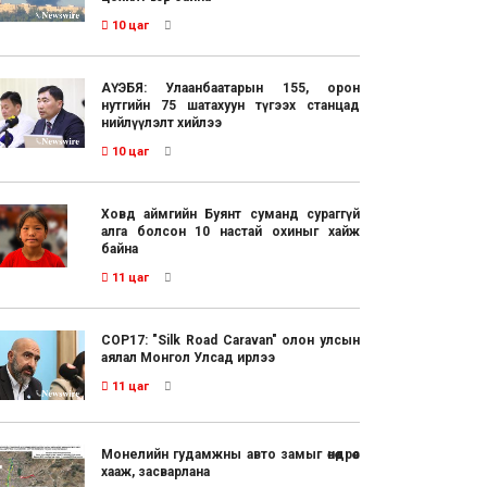
10 цаг
АҮЭБЯ: Улаанбаатарын 155, орон
нутгийн 75 шатахуун түгээх станцад
нийлүүлэлт хийлээ
10 цаг
Ховд аймгийн Буянт суманд сураггүй
алга болсон 10 настай охиныг хайж
байна
11 цаг
COP17: "Silk Road Caravan" олон улсын
аялал Монгол Улсад ирлээ
11 цаг
Монелийн гудамжны авто замыг өнөөдрөөс
хааж, засварлана