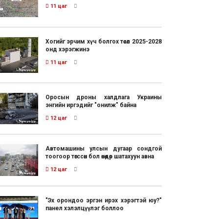
11 цаг
Хогийг эрчим хүч болгох төсөл 2025-2028
онд хэрэгжинэ
11 цаг
Оросын дроны халдлага Украины
энгийн иргэдийг "онилж" байна
12 цаг
Автомашины улсын дугаар сондгой
тоогоор төгссөн бол өнөөдөр шатахуун авна
12 цаг
"Эх орондоо эргэн ирэх хэрэгтэй юу?"
панел хэлэлцүүлэг боллоо