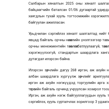
Салбарын хяналтын 2025 оны хяналт шалгалты
байцаагчийн баталсан 01/06 дугаартай удирд
хаягдлын тухай хууль тогтоомжийн хэрэгжил
байгуулан ажилласан.
Урьдчилан сэргийлэх хяналт шалгалтад нийт 6
явцад байгаль орчны нөлөөллийн үнэлгээгээр т
орчны менежментийн төлөвлөгөө батлуулаагүй, төлөвл
хэрэгжүүлээгүй, стандартын шаардлага ханга
дутагдал илэрсэн байна.
Илэрсэн зөрчлийн дагуу 268 иргэн, аж ахуйн 
албан шаардлага хүргүүлж зөрчлийг арилгуула
иргэн аж ахуйн нэгжүүдэд торгуулийн арга хэ
төгрөгийн байгаль орчинд учруулсан хохирол то
Иргэн, аж ахуйн нэгж байгууллагуудын хууль т
сэргийлэх, хууль сурталчлах зорилгоор 3 удаа