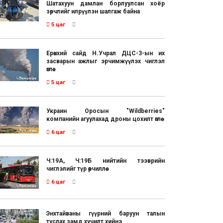
Шатахуун дамлан борлуулсан хоёр
зөрчлийг илрүүлэн шалгаж байна
5 цаг
Ерөнхий сайд Н.Учрал ДЦС-3-ын их
засварын ажлыг эрчимжүүлэх чиглэл
өглөө
5 цаг
Украин Оросын "Wildberries"
компанийн агуулахад дроны цохилт өглөө
6 цаг
Ч:19А, Ч:19Б нийтийн тээврийн
чиглэлийг түр өөрчиллөө
6 цаг
Энхтайваны гүүрний баруун талын
туслах замд хучилт хийнэ