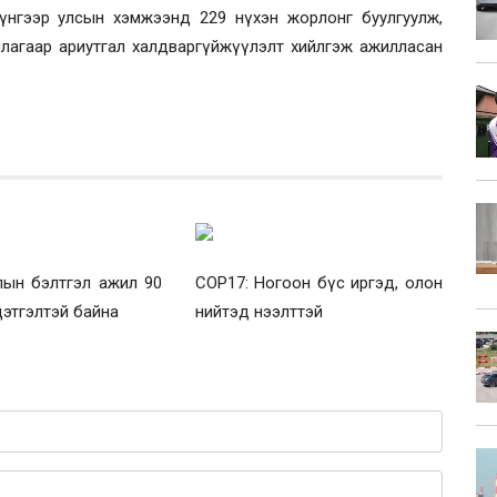
үнгээр улсын хэмжээнд 229 нүхэн жорлонг буулгуулж,
ллагаар ариутгал халдваргүйжүүлэлт хийлгэж ажилласан
лын бэлтгэл ажил 90
COP17: Ногоон бүс иргэд, олон
цэтгэлтэй байна
нийтэд нээлттэй