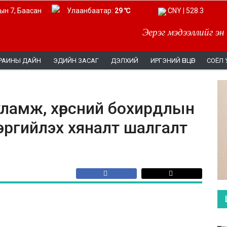
ын 7, Баасан
Улаанбаатар:
29 ℃
CNY | 528.3
Эерэг мэдээллийг эн
РАИНЫ ДАЙН
ЭДИЙН ЗАСАГ
ДЭЛХИЙ
ИРГЭНИЙ ӨНЦӨГ
СОЁЛ 
уламж, хөрсний бохирдлын
эргийлэх хяналт шалгалт