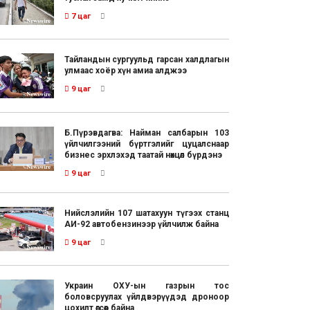
7 цаг
Тайландын сургуульд гарсан халдлагын
улмаас хоёр хүн амиа алджээ
9 цаг
Б.Пүрэвдагва: Найман салбарын 103
үйлчилгээний бүртгэлийг цуцалснаар
бизнес эрхлэхэд таатай нөхцөл бүрдэнэ
9 цаг
Нийслэлийн 107 шатахуун түгээх станц
АИ-92 автобензинээр үйлчилж байна
9 цаг
Украин ОХУ-ын газрын тос
боловсруулах үйлдвэрүүдэд дроноор
цохилт өгсөөр байна