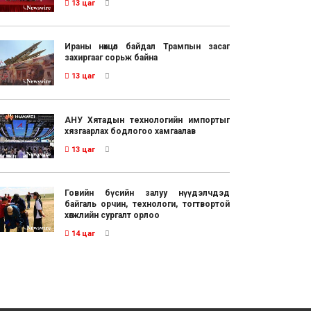
13 цаг
Ираны нөхцөл байдал Трампын засаг
захиргааг сорьж байна
13 цаг
АНУ Хятадын технологийн импортыг
хязгаарлах бодлогоо хамгаалав
13 цаг
Говийн бүсийн залуу нүүдэлчдэд
байгаль орчин, технологи, тогтвортой
хөгжлийн сургалт орлоо
14 цаг