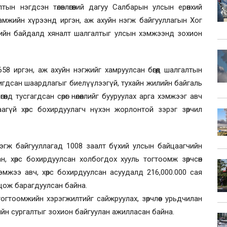
н нэгдсэн төлөвлөгөөний дагуу Салбарын улсын ерөнхий
амжийн хүрээнд иргэн, аж ахуйн нэгж байгууллагын Хог
тийн байдалд хяналт шалгалтыг улсын хэмжээнд зохион
58 иргэн, аж ахуйн нэгжийг хамруулсан бөгөөд шалгалтын
авигдсан шаардлагыг биелүүлээгүй, тухайн жилийн байгаль
өгөөнд тусгагдсан сөрөг нөлөөллийг бууруулах арга хэмжээг авч
агүй хөрс бохирдуулагч нүхэн жорлонтой зэрэг зөрчил
нэгж байгууллагад 1008 заалт бүхий улсын байцаагчийн
н, хөрс бохирдуулсан холбогдох хууль тогтоомж зөрчсөн
мжээ авч, хөрс бохирдуулсан асуудалд 216,000.000 сая
оцож барагдуулсан байна.
огтоомжийн хэрэгжилтийг сайжруулах, зөрчлөөс урьдчилан
гийн сургалтыг зохион байгуулан ажилласан байна.