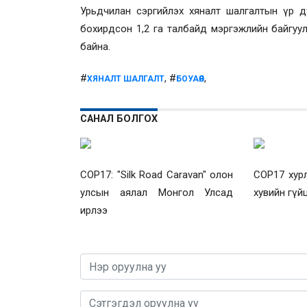
Урьдчилан сэргийлэх хяналт шалгалтын үр д
бохирдсон 1,2 га талбайд мэргэжлийн байгуу
байна.
#
, #
,
ХЯНАЛТ ШАЛГАЛТ
БОУАӨЯ
САНАЛ БОЛГОХ
COP17: "Silk Road Caravan" олон
COP17 хур
улсын аялал Монгол Улсад
хувийн гүй
ирлээ