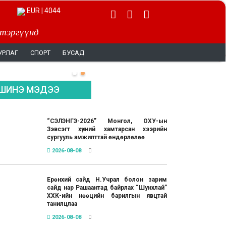
EUR | 4044
 тэргүүнд
УРЛАГ
СПОРТ
БУСАД
ШИНЭ МЭДЭЭ
“СЭЛЭНГЭ-2026” Монгол, ОХУ-ын
Зэвсэгт хүчний хамтарсан хээрийн
сургууль амжилттай өндөрлөлөө
2026-08-08
Ерөнхий сайд Н.Учрал болон зарим
сайд нар Рашаантад байрлах “Шунхлай”
ХХК-ийн нөөцийн барилгын явцтай
танилцлаа
2026-08-08