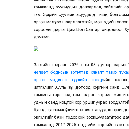
хэмжээнд хуулиудын давхардал, хийдлийг ари
гэв. Эрүүгийн хуулийн асуудалд гишүүд болго
өргөн мэдүүлэх шаардлагатайг, мөн эдийн засаг,
хорооны дарга Дам.Цогтбаатар онцоллоо. Хуу
дэмжив.
Засгийн газраас 2026 оны 03 дугаар сарын 
нөлөөт бодисын эргэлтэд хяналт тавих туха
өргөн мэдүүлсэн хуулийн төслүүд
ийн хэлэлц
илтгэлийг
Хууль зүй, дотоод хэргийн сайд С.
тамхины хэрэглээ, гэмт хэрэг, зөрчил жил ирэ
удмын санд ноцтой хор уршиг учрах эрсдэлтэй 
бусад тусламж үйлчилгээ үзүүлэх асуудал орхиг
эргэлтийг бүрэн, тодорхой зохицуулаагүйгээс да
хэмжээнд 2017-2025 онд ийм төрлийн гэмт хэр