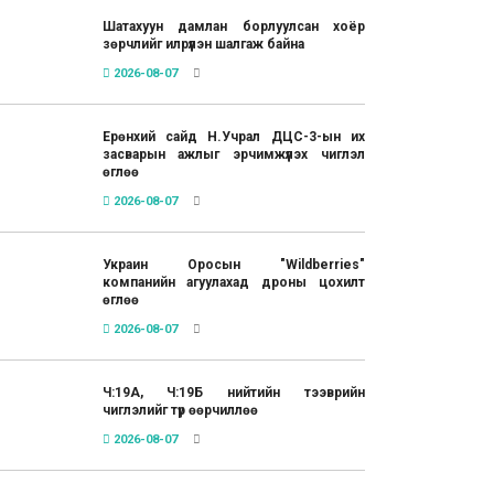
Шатахуун дамлан борлуулсан хоёр
зөрчлийг илрүүлэн шалгаж байна
2026-08-07
Ерөнхий сайд Н.Учрал ДЦС-3-ын их
засварын ажлыг эрчимжүүлэх чиглэл
өглөө
2026-08-07
Украин Оросын "Wildberries"
компанийн агуулахад дроны цохилт
өглөө
2026-08-07
Ч:19А, Ч:19Б нийтийн тээврийн
чиглэлийг түр өөрчиллөө
2026-08-07