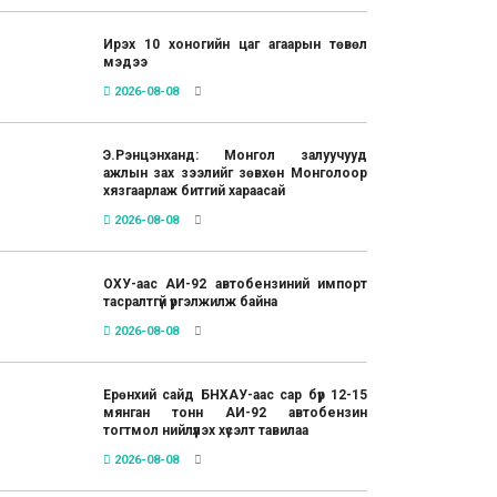
Ирэх 10 хоногийн цаг агаарын төвөл
мэдээ
2026-08-08
Э.Рэнцэнханд: Монгол залуучууд
ажлын зах зээлийг зөвхөн Монголоор
хязгаарлаж битгий хараасай
2026-08-08
ОХУ-аас АИ-92 автобензиний импорт
тасралтгүй үргэлжилж байна
2026-08-08
Ерөнхий сайд БНХАУ-аас сар бүр 12-15
мянган тонн АИ-92 автобензин
тогтмол нийлүүлэх хүсэлт тавилаа
2026-08-08