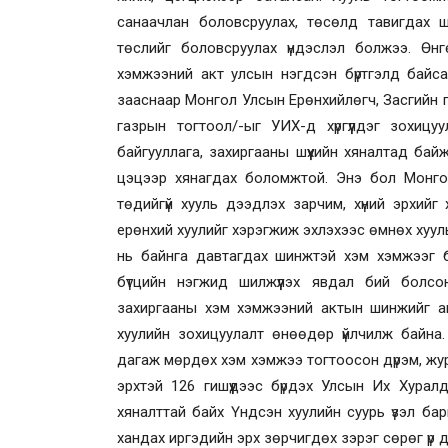
санаачлан боловсруулах, төсөлд тавигдах ш
төслийг боловсруулах үндэслэл болжээ. Ө
хэмжээний акт улсын нэгдсэн бүртгэлд байсан
зааснаар Монгол Улсын Ерөнхийлөгч, Засгийн 
газрын тогтоол/-ыг УИХ-д хүргүүлдэг зохиц
байгууллага, захиргааны шүүхийн хяналтад ба
цэцээр хянагдах боломжтой. Энэ бол Монгол
төдийгүй хууль дээдлэх зарчим, хүний эрхий
ерөнхий хуулийг хэрэгжиж эхлэхээс өмнөх хуул
нь байнга давтагдах шинжтэй хэм хэмжээг б
бүтцийн нэгжид шилжүүлэх явдал бий болс
захиргааны хэм хэмжээний актын шинжийг агу
хуулийн зохицуулалт өнөөдөр үйлчилж байна.
дагаж мөрдөх хэм хэмжээ тогтоосон дүрэм, жура
эрхтэй 126 гишүүдээс бүрдэх Улсын Их Хурал
хяналттай байх Үндсэн хуулийн суурь үзэл бар
хандах иргэдийн эрх зөрчигдөх зэрэг сөрөг үр да