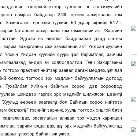
аардлагыг тодорхойлохоор тусгасан нь энэхүү хуулийн
нгөрсөн намрын байдлаар 2400 орчим захиргааны хэм
. Захиргааны ерөнхий хуулийн 64 дүгээр зүйлийн 64.2-т
газрын баталсан захиргааны хэм хэмжээний акт /Засгийн
уулалттай. Эдгээр нь нийтлэг байдлаараа дээд шатны
йж, зарим захиргааны хэм хэмжээний акт Үндсэн хуулийн
 Улсын Үндсэн хуулийн суурь үзэл баримтлал, зарчим
г хамгаалахад өндөр ач холбогдолтой. Гэвч Захиргааны
ь тогтоох практикт нийтээр заавал дагаж мөрдөх, үйлчлэл
ий болгох, тогтоох эрх мэдлийг байгууллагын дотоод
он. Тухайлбал УИХ-ын байнгын хороо, дэд хороодод
улсан шийдвэр гаргах эрх мэдлийг шилжүүлсэн цөөнгүй
 “Хуульд өөрөөр заагаагүй бол Байнгын хороо нийтээр
м батлахгүй.” гэснийг зөрчиж, хууль тогтоох онцгой бүрэн
д хадгалагдах, засаглалын аливаа эрх мэдэл харилцан
имтлал, зарчим алдагдах, шүүх эрх мэдлийн байгууллагад
гаврыг үүсгэхээр байна гэж үзжээ.