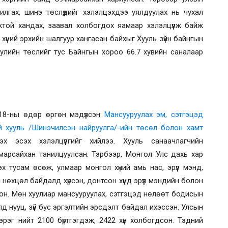
лгах, шинэ төслүүдийг хэлэлцэхдээ уялдуулах нь чухал
омжтой хандах, заавал холбогдох яамаар хэлэлцүүлж байж
 хүний эрхийн шалгуур хангасан байхыг Хууль зүйн байнгын
лийн төслийг тус Байнгын хороо 66.7 хувийн саналаар
18
-ны өдөр өргөн мэдүүлсэн
Мансууруулах эм, сэтгэцэд
й хууль /Шинэчилсэн найруулга/-ийн төсөл болон хамт
эх эсэх хэлэлцүүлгийг хийлээ. Хууль санаачлагчийн
Амарсайхан танилцуулсан. Тэрбээр,
Монгол Улс дахь хар
х тусам өсөж, улмаар монгол хүний амь нас, эрүүл мэнд,
нөхцөл байдалд хүрсэн, донтсон хүнд эрүүл мэндийн болон
дсон. Мөн хуулиар мансууруулах, сэтгэцэд нөлөөт бодисын
лд нууц, зүй бус эргэлтийн эрсдэлт байдал ихэссэн. Улсын
эг нийт 2100 бүртгэгдэж, 2422 хүн холбогдсон. Тэдний