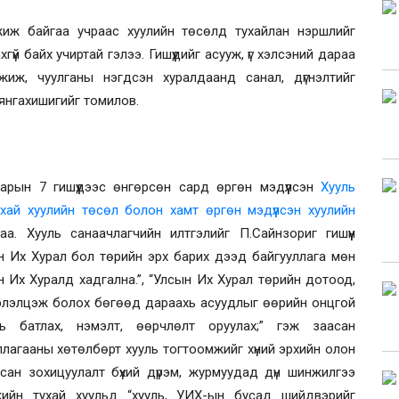
гжиж байгаа учраас хуулийн төсөлд тухайлан нэршлийг
гүй байх учиртай гэлээ. Гишүүдийг асууж, үг хэлсэний дараа
жиж, чуулганы нэгдсэн хуралдаанд санал, дүгнэлтийг
Уянгахишигийг томилов.
арын 7 гишүүдээс өнгөрсөн сар
д өргөн мэдүүлсэн
Хууль
хай хуулийн төсөл болон хамт өргөн мэдүүлсэн хуулийн
лаа.
Хууль санаачлагчийн илтгэлийг П.Сайнзориг гишүүн
 Их Хурал бол төрийн эрх барих дээд байгууллага мөн
ын Их Хуралд хадгална.”, “Улсын Их Хурал төрийн дотоод,
элэлцэж болох бөгөөд дараахь асуудлыг өөрийн онцгой
ль батлах, нэмэлт, өөрчлөлт оруулах;” гэж заасан
ллагааны хөтөлбөрт хууль тогтоомжийг хүний эрхийн олон
всан зохицуулалт бүхий дүрэм, журмуудад дүн шинжилгээ
жийн тухай хуульд “хууль, УИХ-ын бусад шийдвэрийг