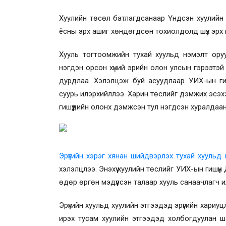
Хуулийн төсөл батлагдсанаар Үндсэн хуулийн 
ёсны эрх ашиг хөндөгдсөн тохиолдолд шүүх эр
Хууль тогтоомжийн тухай хуульд нэмэлт оруу
нэгдэн орсон хүний эрийн олон улсын гэрээтэй 
дурдлаа.
Хэлэлцэж буй асуудлаар УИХ-ын гиш
суурь илэрхийллээ.
Харин төслийг дэмжих эсэхээ
гишүүдийн олонх дэмжсэн тул нэгдсэн хуралдаа
Эрүүгийн хэрэг хянан шийдвэрлэх тухай хуульд
хэлэлцлээ. Энэхүү хуулийн төслийг УИХ-ын гишүүн
өдөр өргөн мэдүүлсэн талаар хууль санаачлагч и
Эрүүгийн хуульд хуулийн этгээдэд эрүүгийн хар
ирэх тусам хуулийн этгээдэд холбогдуулан ша