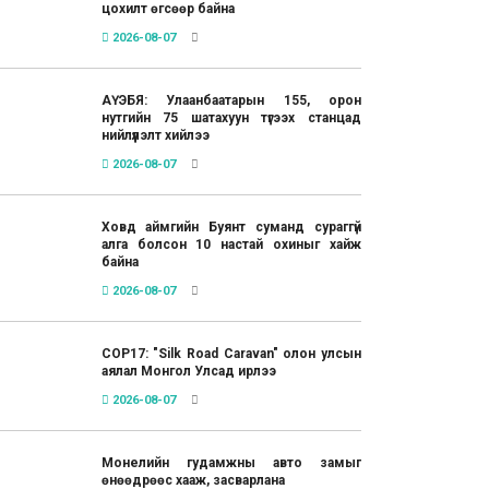
цохилт өгсөөр байна
2026-08-07
АҮЭБЯ: Улаанбаатарын 155, орон
нутгийн 75 шатахуун түгээх станцад
нийлүүлэлт хийлээ
2026-08-07
Ховд аймгийн Буянт суманд сураггүй
алга болсон 10 настай охиныг хайж
байна
2026-08-07
COP17: "Silk Road Caravan" олон улсын
аялал Монгол Улсад ирлээ
2026-08-07
Монелийн гудамжны авто замыг
өнөөдрөөс хааж, засварлана