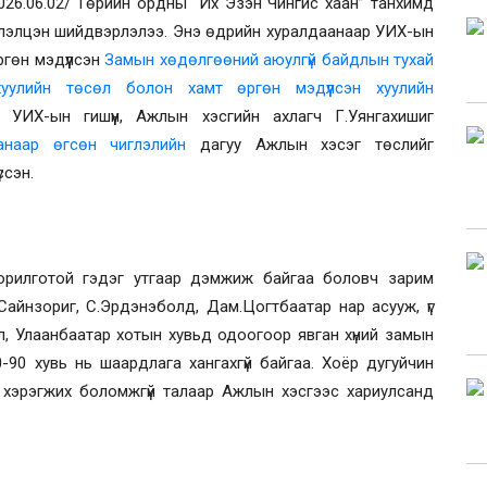
26.06.02/
Төрийн ордны
“Их Эзэн Чингис хаан” танхимд
элэлцэн шийдвэрлэлээ. Энэ өдрийн хуралдаанаар
УИХ-ын
ргөн мэдүүлсэн
Замын хөдөлгөөний аюулгүй байдлын тухай
хуулийн төсөл болон хамт өргөн мэдүүлсэн хуулийн
 УИХ-ын гишүүн, Ажлын хэсгийн ахлагч Г.Уянгахишиг
анаар өгсөн чиглэлийн
дагуу Ажлын хэсэг төслийг
үссэн.
зорилготой гэдэг утгаар дэмжиж байгаа боловч зарим
Сайнзориг, С.Эрдэнэболд, Дам.Цогтбаатар нар асууж, үг
ал, Улаанбаатар хотын
хувьд одоогоор явган хүний замын
0-90 хувь нь шаардлага хангахгүй байгаа. Хоёр дугуйчин
 хэрэгжих боломжгүй талаар Ажлын хэсгээс хариулсанд