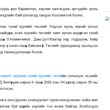
суурь үзэл баримтлал, зарчим хангагдаж, иргэдийн хууль
х мэдлийн байгууллагад хандах боломжтой болно.
лах тухай хуулийн төслийг Үндсэн хууль, манай улсын
нийцүүлж,
есөн
хуулийн төслийг хамт өргөн мэдүүлсэн тухай
үүн О.Номинчимэг, Дам.Цогтбаатар нар тодруулж, байр
р үг хэлэх гишүүн байсангүй. Төслийг хуралдаанд оролцсон
нд танилцуулахаар болов.
 нэмэлт оруулах тухай хуулийн төсл
ийн хэлэлцэх эсэхийг
 Д.Энхтүвшин нарын 6 гишүүн 2026 оны 04 дүгээр сарын 30
-ны
лтгэсэн.
иуцлага оногдуулах зохицуулалт хуульчлагдсанаас хойш жил
лгаж буй эрүүгийн хэргийн тоо өсөж байгаа. Холбогдох