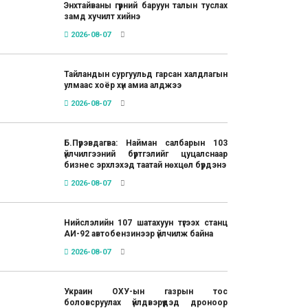
Энхтайваны гүүрний баруун талын туслах
замд хучилт хийнэ
2026-08-07
Тайландын сургуульд гарсан халдлагын
улмаас хоёр хүн амиа алджээ
2026-08-07
Б.Пүрэвдагва: Найман салбарын 103
үйлчилгээний бүртгэлийг цуцалснаар
бизнес эрхлэхэд таатай нөхцөл бүрдэнэ
2026-08-07
Нийслэлийн 107 шатахуун түгээх станц
АИ-92 автобензинээр үйлчилж байна
2026-08-07
Украин ОХУ-ын газрын тос
боловсруулах үйлдвэрүүдэд дроноор