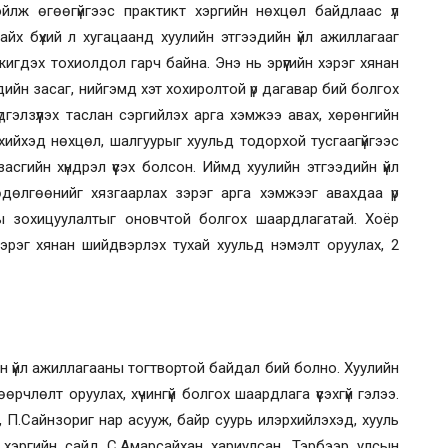
лж өгөөгүйгээс практикт хэргийн нөхцөл байдлаас үл
йх бүхий л хугацаанд хуулийн этгээдийн үйл ажиллагааг
гжигдэх тохиолдол гарч байна. Энэ нь эрүүгийн хэрэг хянан
ийн засаг, нийгэмд
хэт хохиролтой үр дагавар бий болгох
дгэлзүүлэх таслан сэргийлэх арга хэмжээ авах, хөрөнгийн
ийхэд нөхцөл, шалгуурыг хуульд тодорхой тусгаагүйгээс
сгийн хүндрэл үүсэх болсон. Иймд хуулийн этгээдийн үйл
хөдөлгөөнийг хязгаарлах зэрэг арга хэмжээг авахдаа үр
ы зохицуулалтыг оновчтой болгох шаардлагатай. Хоёр
 хэрэг хянан шийдвэрлэх тухай хуульд нэмэлт оруулах, 2
н үйл ажиллагааны тогтвортой байдал бий болно. Хуулийн
члөлт оруулах, хүчингүй болгох шаардлага үүсэхгүй гэлээ.
, П.Сайнзориг нар асууж, байр суурь илэрхийлэхэд, хууль
д хэргийн сайд С.Амарсайхан хариулсан. Тэрбээр улсын