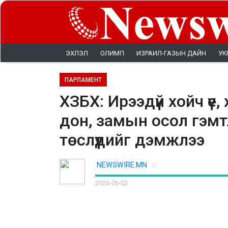
ЭХЛЭЛ
ОЛИМП
ИЗРАИЛ-ГАЗЫН ДАЙН
УК
ПАРЛАМЕНТ
ХЗБХ: Ирээдүй хойч үе,
дон, замын осол гэмт
төслүүдийг дэмжлээ
NEWSWIRE.MN
2026-06-02