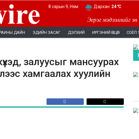
8 сарын 9, Ням
Дархан:
24 ℃
Эерэг мэдээллийг эн
РАИНЫ ДАЙН
ЭДИЙН ЗАСАГ
ДЭЛХИЙ
ИРГЭНИЙ ӨНЦӨГ
СОЁЛ 
 хүүхэд, залуусыг мансуурах
лээс хамгаалах хуулийн