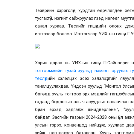
Тээврийн хэрэгслүүд хурдтай өөрчлөгдөн хө
тусгахгүй, нэгийг сайжруулах гээд нөгөөг муутгах
санал хураав. Төслийг гишүүдийн олонх дэм
илтгэхээр боллоо. Илтгэгчээр УИХ-ын гишүүн Г.
Харин дараа нь УИХ-ын гишүүн П.Сайнзориг н
тогтоомжийн тухай хуульд нэмэлт оруулах ту
төслүүд
ийн хэлэлцэх эсэх хэлэлцүүлгийг явуул
танилцуулахдаа, Үндсэн хуульд “
Монгол Улсын
бөгөөд хууль тогтоох эрх мэдлийг гагцхүү Улс
гадаад бодлогын аль ч асуудлыг санаачлан х
бүрэн эрхэд хадгалж шийдвэрлэнэ:”, “хуу
байдаг.
Засгийн газрын 2024-2028 оны үйл ажи
улсын гэрээ, конвенцод нийцүүлж, хуулиас да
хийж, цэгцлэхээр баталсан. Хууль тогтоом