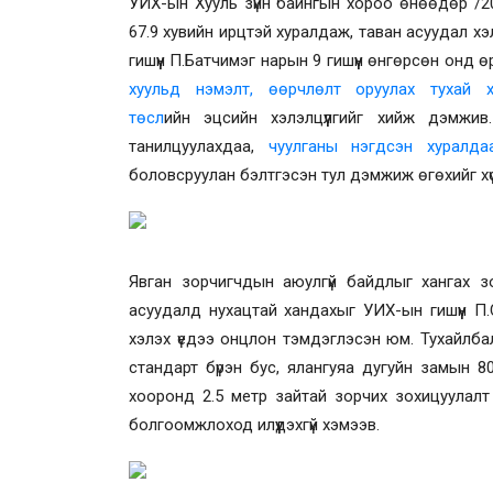
УИХ-ын Хууль зүйн байнгын хороо
өнөөдөр /20
6
7.9
хувийн ирцтэй хуралдаж, таван асуудал х
гишүүн П.Батчимэг нарын 9 гишүүн өнгөрсөн онд ө
хуульд нэмэлт, өөрчлөлт оруулах тухай 
төс
л
ийн
эцсийн хэлэлцүүлгийг хийж дэмжив.
танилцуулахдаа,
чуулганы нэгдсэн хуралда
боловсруулан бэлтгэсэн тул дэмжиж өгөхийг х
Явган зорчигчдын аюулгүй байдлыг хангах 
асуудалд нухацтай хандахыг УИХ-ын гишүүн П.
хэлэх үедээ онцлон тэмдэглэсэн юм. Тухайлб
стандарт бүрэн бус, ялангуяа дугуйн замын 8
хооронд 2.5 метр зайтай зорчих зохицуулалт
болгоомжлоход илүүдэхгүй хэмээв.