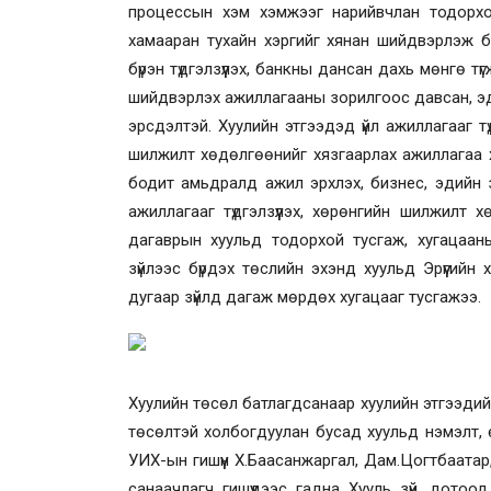
процессын хэм хэмжээг нарийвчлан тодорхой
хамааран тухайн хэргийг хянан шийдвэрлэж ба
бүрэн түдгэлзүүлэх, банкны дансан дахь мөнгө тү
шийдвэрлэх ажиллагааны зорилгоос давсан, эд
эрсдэлтэй.
Хуулийн этгээдэд үйл ажиллагааг тү
шилжилт хөдөлгөөнийг хязгаарлах ажиллагаа х
бодит амьдралд ажил эрхлэх, бизнес, эдийн за
ажиллагааг түдгэлзүүлэх, хөрөнгийн шилжилт 
дагаврын хуульд тодорхой тусгаж, хугацаан
зүйлээс
бүрдэх төслийн эхэнд хуульд Эрүүгийн
дугаар зүйлд дагаж мөрдөх хугацааг тусгажээ.
Хуулийн төсөл батлагдсанаар хуулийн этгээдий
төсөлтэй холбогдуулан бусад хуульд нэмэлт, өөр
УИХ-ын гишүүн Х.Баасанжаргал, Дам.Цогтбаатар
санаачлагч гишүүдээс гадна Хууль зүй, дотоо