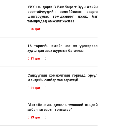
УИХ-ын дарга С.Бямбацогт Зүүн Азийн
эрэгтэйчүүдийн волейболын аварга
шалгаруулах тэмцээнийг нээж, баг
тамирчдад амжилт хүслээ
20 цаг
16 төрлийн эмийг нэг эх үүсвэрээс
худалдан авах журмыг баталлаа
21 цаг
Санхүүгийн хэмнэлтийн горимд эрүүл
мэндийн салбар хамаарахгүй
21 цаг
"Автобензин, дизель түлшний онцгой
албан татварыг тэглэлээ"
23 цаг