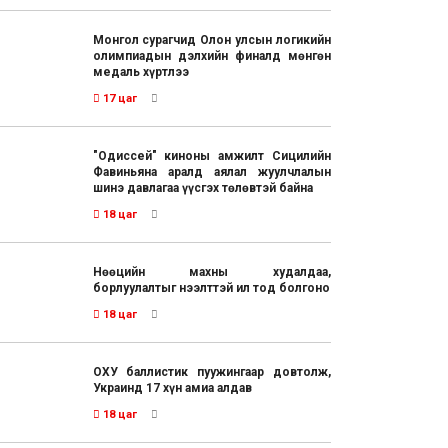
Монгол сурагчид Олон улсын логикийн
олимпиадын дэлхийн финалд мөнгөн
медаль хүртлээ
17 цаг
"Одиссей" киноны амжилт Сицилийн
Фавиньяна аралд аялал жуулчлалын
шинэ давлагаа үүсгэх төлөвтэй байна
18 цаг
Нөөцийн махны худалдаа,
борлуулалтыг нээлттэй ил тод болгоно
18 цаг
ОХУ баллистик пуужингаар довтолж,
Украинд 17 хүн амиа алдав
18 цаг