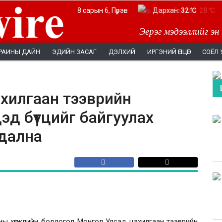
8 сарын 6, Пүрэв
Дархан:
32 ℃
Эерэг мэдээллийг эн
РАИНЫ ДАЙН
ЭДИЙН ЗАСАГ
ДЭЛХИЙ
ИРГЭНИЙ ӨНЦӨГ
СОЁЛ 
ахилгаан тээврийн
эд бүтцийг байгуулах
удална
ны хөгжлийн бодлогод Монгол Улсад цахилгаан тээврийн