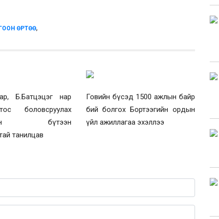
,
ГООН ӨРТӨӨ
ар, Б.Батцэцэг нар
Говийн бүсэд 1500 ажлын байр
тос боловсруулах
бий болгох Бортээгийн ордын
эрийн бүтээн
үйл ажиллагаа эхэллээ
тай танилцав