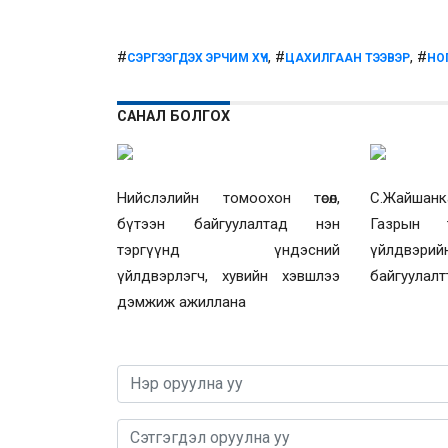
#
, #
, #
СЭРГЭЭГДЭХ ЭРЧИМ ХҮЧ
ЦАХИЛГААН ТЭЭВЭР
НО
САНАЛ БОЛГОХ
Нийслэлийн томоохон төсөл,
С.Жайшанк
бүтээн байгуулалтад нэн
Газрын 
тэргүүнд үндэсний
үйлдв
үйлдвэрлэгч, хувийн хэвшлээ
байгуулалт
дэмжиж ажиллана