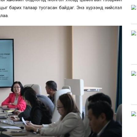
нцыг барих талаар тусгасан байдаг. Энэ хүрээнд нийслэл
длаа.