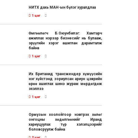
НИТХ дахь МАН-ын бүлэг хуралдлаа
1 цаг
Өмгөөлөгч Б.Оюунбилэг: Хамтарч
ажиллах нэрээр бизнесийг нь булааж,
эрүүгийн хэрэг ашиглан дарамталж
байна
1 цаг
Их Британид трансжендер хүмүүсийн
нэг хүйстэнд зориулсан ариун цэврийн
өрөө ашиглах шинэ журам мөрдөгдөж
эхэллээ
1 цаг
Ормузын хоолойгоор нэвтрэх хөлөг
онгоцны хөдөлгөөнийг Иранд
хариуцуулах түр хэлэлцээрийг
боловсруулж байна
2 цаг