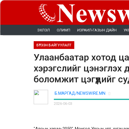
ЭХЛЭЛ
ОЛИМП
ИЗРАИЛ-ГАЗЫН ДАЙН
УК
БҮТЭЭН БАЙГУУЛАЛТ
Улаанбаатар хотод ц
хэрэгслийг цэнэглэх д
боломжит цэгүүдийг с
Б.МАРГАД/NEWSWIRE.MN
2026-06-03
"Алсын хараа-2050" Монгол Улсын урт хугацаа