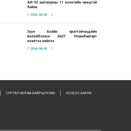
АИ-92 шатахууны 11 хоногийн нөөцтэй
байна
2026-08-05
Зүүн Азийн эрэгтэйчүүдийн
волейболын АШТ Улаанбаатарт
нээлтээ хийлээ
2026-08-05
СУРТАЛЧИЛГАА БАЙРШУУЛАХ
ХОЛБОО БАРИХ