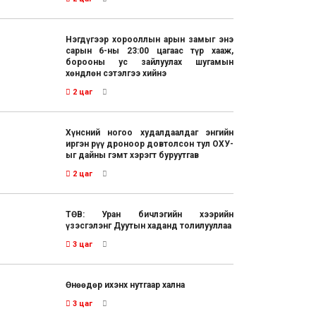
Нэгдүгээр хорооллын арын замыг энэ
сарын 6-ны 23:00 цагаас түр хааж,
борооны ус зайлуулах шугамын
хөндлөн сэтэлгээ хийнэ
2 цаг
Хүнсний ногоо худалдаалдаг энгийн
иргэн рүү дроноор довтолсон тул ОХУ-
ыг дайны гэмт хэрэгт буруутгав
2 цаг
ТӨВ: Уран бичлэгийн хээрийн
үзэсгэлэнг Дуутын хаданд толилууллаа
3 цаг
Өнөөдөр ихэнх нутгаар хална
3 цаг