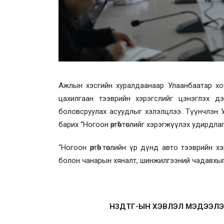
Ажлын хэсгийн хуралдаанаар Улаанбаатар хо
цахилгаан тээврийн хэрэгслийг цэнэглэх д
боловсруулах асуудлыг хэлэлцлээ. Түүнчлэн У
барих “Ногоон өртөө” төслийг хэрэгжүүлэх удирдла
“Ногоон өртөө” төслийн үр дүнд авто тээврийн
болон чанарын хяналт, шинжилгээний чадавхыг
НЗДТГ-ЫН ХЭВЛЭЛ МЭДЭЭЛЭ