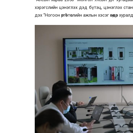
хэрэгслийн цэнэглэх дэд бүтэц, цэнэглэх ста
дэх “Ногоон өртөө” төслийн ажлын хэсэг өнөөдөр хурал