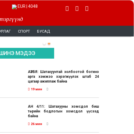
EUR | 4048
 тэргүүнд
УРЛАГ
СПОРТ
БУСАД
ШИНЭ МЭДЭЭ
АҮЭБЯ: Шатахуунтай холбоотой богино
арга хэмжээ хэрэгжүүлэх штаб 24
цагаар ажиллаж байна
19 мин
АН 4/11: Шатахууны хомсдол биш
төрийн бодлогын хомсдол үүсээд
байна
26 мин