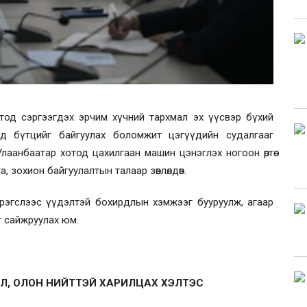
тод сэргээгдэх эрчим хүчний тархмал эх үүсвэр бүхий
эд бүтцийг байгуулах боломжит цэгүүдийн судалгааг
лаанбаатар хотод цахилгаан машин цэнэглэх ногоон өртөө
га, зохион байгуулалтын талаар зөвлөлдөв.
 хэрэгслээс үүдэлтэй бохирдлын хэмжээг бууруулж, агаар
 сайжруулах юм.
Л, ОЛОН НИЙТТЭЙ ХАРИЛЦАХ ХЭЛТЭС