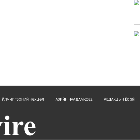
ҮЙЛЧИЛГЭЭНИЙ НӨХЦӨЛ
АЗИЙН НААДАМ-2022
РЕДАКЦЫН ЁС ЗҮЙ